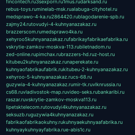
fincontech.ru
3sexporn.ru
1mus.ru
darksand.ru
rebus-toys.ru
minelab-msk.ru
alabuga-cityhotel.ru
medsprawo-4-ka.ru
2864420.ru
blagodarenie-spb.ru
zajmy24.ru
tovudyi-4-kuhnyanazakaz.ru
brazzerscom.ru
medsprawo4ka.ru
xehyroo5kuhnyanazakaz.ru
fabrikayfabrikaefabrika.ru
vskrytie-zamkov-moskva-113.ru
biletnadom.ru
zed-online.ru
pimchax.ru
brazzers-hd.ru
z-host.ru
kitubeu2kuhnyanazakaz.ru
naperekate.ru
kuhnyaofabrikaufabrik.ru
kitubeu-2-kuhnyanazakaz.ru
xehyroo-5-kuhnyanazakaz.ru
cs-68.ru
guzywia-4-kuhnyanazakaz.ru
mir-tk.ru
vlknrussia.ru
cs68.ru
vladivostok-map.ru
video-seks.ru
bankaribi.ru
raszar.ru
vskrytie-zamkov-moskva113.ru
lipetsktelecom.ru
tovudyi4kuhnyanazakaz.ru
seksuzb.ru
guzywia4kuhnyanazakaz.ru
fabrikaofabrikaokuhny.ru
kuhnyaekuhnyaafabrika.ru
kuhnyaykuhnyayfabrika.ru
e-abis1c.ru