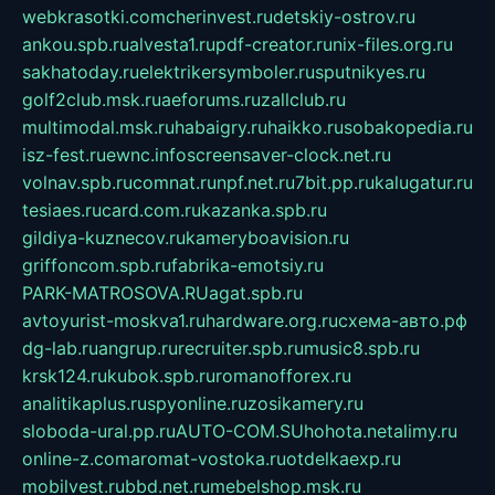
webkrasotki.com
cherinvest.ru
detskiy-ostrov.ru
ankou.spb.ru
alvesta1.ru
pdf-creator.ru
nix-files.org.ru
sakhatoday.ru
elektrikersymboler.ru
sputnikyes.ru
golf2club.msk.ru
aeforums.ru
zallclub.ru
multimodal.msk.ru
habaigry.ru
haikko.ru
sobakopedia.ru
isz-fest.ru
ewnc.info
screensaver-clock.net.ru
volnav.spb.ru
comnat.ru
npf.net.ru
7bit.pp.ru
kalugatur.ru
tesiaes.ru
card.com.ru
kazanka.spb.ru
gildiya-kuznecov.ru
kameryboavision.ru
griffoncom.spb.ru
fabrika-emotsiy.ru
PARK-MATROSOVA.RU
agat.spb.ru
avtoyurist-moskva1.ru
hardware.org.ru
схема-авто.рф
dg-lab.ru
angrup.ru
recruiter.spb.ru
music8.spb.ru
krsk124.ru
kubok.spb.ru
romanofforex.ru
analitikaplus.ru
spyonline.ru
zosikamery.ru
sloboda-ural.pp.ru
AUTO-COM.SU
hohota.net
alimy.ru
online-z.com
aromat-vostoka.ru
otdelkaexp.ru
mobilvest.ru
bbd.net.ru
mebelshop.msk.ru