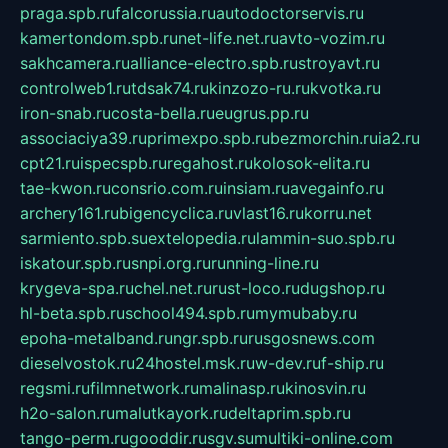
praga.spb.ru
falcorussia.ru
autodoctorservis.ru
kamertondom.spb.ru
net-life.net.ru
avto-vozim.ru
sakhcamera.ru
alliance-electro.spb.ru
stroyavt.ru
controlweb1.ru
tdsak74.ru
kinzozo-ru.ru
kvotka.ru
iron-snab.ru
costa-bella.ru
eugrus.pp.ru
associaciya39.ru
primexpo.spb.ru
bezmorchin.ru
ia2.ru
cpt21.ru
ispecspb.ru
regahost.ru
kolosok-elita.ru
tae-kwon.ru
consrio.com.ru
insiam.ru
avegainfo.ru
archery161.ru
bigencyclica.ru
vlast16.ru
korru.net
sarmiento.spb.su
extelopedia.ru
lammin-suo.spb.ru
iskatour.spb.ru
snpi.org.ru
running-line.ru
krygeva-spa.ru
chel.net.ru
rust-loco.ru
dugshop.ru
hl-beta.spb.ru
school494.spb.ru
mymubaby.ru
epoha-metalband.ru
ngr.spb.ru
rusgosnews.com
dieselvostok.ru
24hostel.msk.ru
w-dev.ru
f-ship.ru
regsmi.ru
filmnetwork.ru
malinasp.ru
kinosvin.ru
h2o-salon.ru
malutkayork.ru
deltaprim.spb.ru
tango-perm.ru
gooddir.ru
sgv.su
multiki-online.com