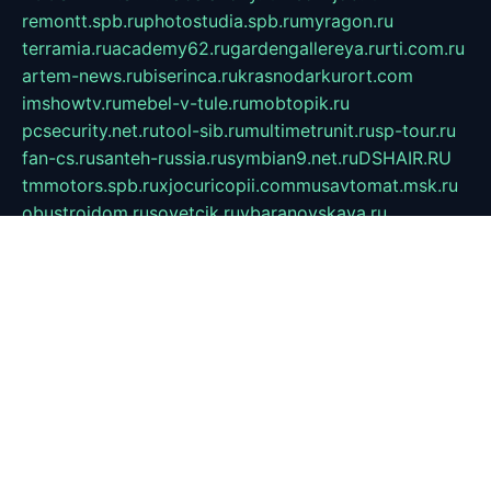
remontt.spb.ru
photostudia.spb.ru
myragon.ru
terramia.ru
academy62.ru
gardengallereya.ru
rti.com.ru
artem-news.ru
biserinca.ru
krasnodarkurort.com
imshowtv.ru
mebel-v-tule.ru
mobtopik.ru
pcsecurity.net.ru
tool-sib.ru
multimetrunit.ru
sp-tour.ru
fan-cs.ru
santeh-russia.ru
symbian9.net.ru
DSHAIR.RU
tmmotors.spb.ru
xjocuricopii.com
musavtomat.msk.ru
obustrojdom.ru
sovetcik.ru
ybaranovskaya.ru
ppknews.ru
cult-alshei.ru
JAPANRUSSIA.RU
proekciyamebel.ru
imper-finans.ru
rim.org.ru
glamourai.ru
brassminus.ru
zabor-pro.ru
ftn.pp.ru
dorogoe58.ru
laimengpacker.ru
kuzova-zapchasti.ru
sageerp.ru
taxodrom.ru
dsrazvitie.ru
hardcity.net.ru
ratinghomegames.ru
topservice25.ru
gubernyan.ru
gtglasslined.ru
ii4.ru
tssport.spb.ru
andorra24.com
blackwallstreet.ru
oboimos.ru
optim-doors.com.ru
ikuch.ru
nycr.org.ru
npa21.ru
vremya-ch.spb.ru
desert000.ru
ivtorgi.ru
ifiori.ru
catalog-statei.ru