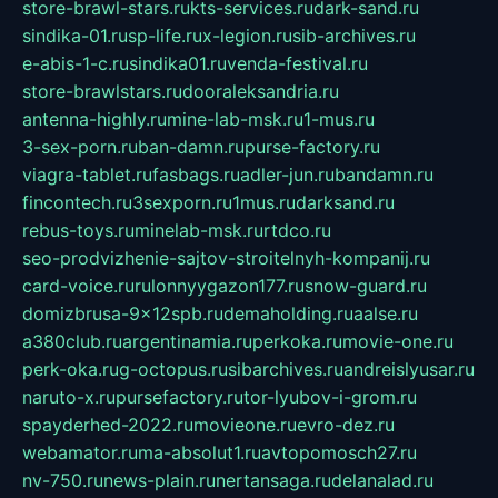
store-brawl-stars.ru
kts-services.ru
dark-sand.ru
sindika-01.ru
sp-life.ru
x-legion.ru
sib-archives.ru
e-abis-1-c.ru
sindika01.ru
venda-festival.ru
store-brawlstars.ru
dooraleksandria.ru
antenna-highly.ru
mine-lab-msk.ru
1-mus.ru
3-sex-porn.ru
ban-damn.ru
purse-factory.ru
viagra-tablet.ru
fasbags.ru
adler-jun.ru
bandamn.ru
fincontech.ru
3sexporn.ru
1mus.ru
darksand.ru
rebus-toys.ru
minelab-msk.ru
rtdco.ru
seo-prodvizhenie-sajtov-stroitelnyh-kompanij.ru
card-voice.ru
rulonnyygazon177.ru
snow-guard.ru
domizbrusa-9x12spb.ru
demaholding.ru
aalse.ru
a380club.ru
argentinamia.ru
perkoka.ru
movie-one.ru
perk-oka.ru
g-octopus.ru
sibarchives.ru
andreislyusar.ru
naruto-x.ru
pursefactory.ru
tor-lyubov-i-grom.ru
spayderhed-2022.ru
movieone.ru
evro-dez.ru
webamator.ru
ma-absolut1.ru
avtopomosch27.ru
nv-750.ru
news-plain.ru
nertansaga.ru
delanalad.ru