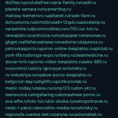
dizfiles.ru
youtubefree.ru
aria-family.ru
roadli.ru
planeta-samara.ru
mysmartbuy.ru
matrasy-kemerovo.ru
ashanet.ru
trade-farm.ru
dotcustoms.ru
domizbrusa9x12spb.ru
autodamp.ru
narasimha.ru
djcommodities.ru
nv750.ru
x-ton.ru
newsplain.ru
cardvoice.ru
modopaper.ru
manunae.ru
gbget.ru
alfeihavsalnassr.ru
madoma.ru
tajuncos.ru
petrovkasports.ru
porno-online-besplatno.ru
splclub.ru
york-life.ru
doroga-expo.ru
ribery.ru
cleanmedicine.ru
slovar-ivrit.ru
porno-video-besplatno.ru
seks-365.ru
ovucontrol.ru
sloty-igrovyye-avtomaty.ru
ru-industriya.ru
russkoe-porno-besplatno.ru
belgorod-day.ru
digilith.ru
pichkurovlab.ru
medic-today.ru
taksu.ru
comp123.ru
don-ykt.ru
teensvoice.ru
imgsharing.ru
domashnee-porno.ru
eva-elfie.ru
foto-tur.ru
biz-doska.ru
metropoltravel.ru
veslo-i-yakor.ru
borodino-media.ru
rostotsky.ru
regionufa.ru
weiss-bet.ru
zaryna.ru
casinotablet.ru