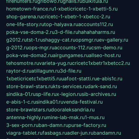
firehunters.ru
gribowo.ru
gnalis.ru
bulkitula.ru
hometown-france.ru
1-xbeticricetc-1-xbetti-5.ru
shop-garena.ru
cricetc-1-xbetr-1-xbetcc-2.ru
one-life-story.ru
top-halyava.ru
accounts112.ru
poka-vse-doma-2.ru
3-d-file.ru
hahahaharms.ru
g2012.ru
tst-1.ru
shaggy-cat.ru
opsmgr.ru
ev-gallery.ru
g-2012.ru
ops-mgr.ru
accounts-112.ru
csm-demo.ru
poka-vse-doma2.ru
airgungames.ru
allseo-host.ru
tehosmotre.ru
varieta-yug.ru
cricetc1xbetr1xbetcc2.ru
raytor-d.ru
atillagunn.ru
3d-file.ru
1xbeticricetc1xbetti5.ru
uafoot-statti.ru
e-abis1c.ru
store-brawl-stars.ru
kts-services.ru
dark-sand.ru
sindika-01.ru
sp-life.ru
x-legion.ru
sib-archives.ru
e-abis-1-c.ru
sindika01.ru
venda-festival.ru
store-brawlstars.ru
dooraleksandria.ru
antenna-highly.ru
mine-lab-msk.ru
1-mus.ru
3-sex-porn.ru
ban-damn.ru
purse-factory.ru
viagra-tablet.ru
fasbags.ru
adler-jun.ru
bandamn.ru