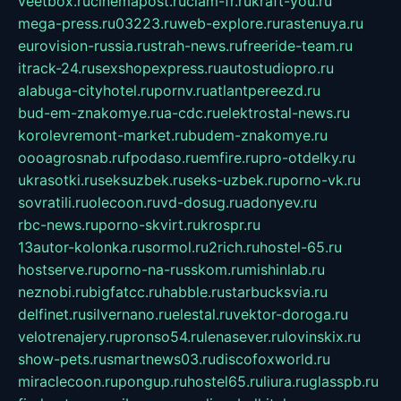
veetbox.ru
cinemapost.ru
ciam-fr.ru
kraft-you.ru
mega-press.ru
03223.ru
web-explore.ru
rastenuya.ru
eurovision-russia.ru
strah-news.ru
freeride-team.ru
itrack-24.ru
sexshopexpress.ru
autostudiopro.ru
alabuga-cityhotel.ru
pornv.ru
atlantpereezd.ru
bud-em-znakomye.ru
a-cdc.ru
elektrostal-news.ru
korolevremont-market.ru
budem-znakomye.ru
oooagrosnab.ru
fpodaso.ru
emfire.ru
pro-otdelky.ru
ukrasotki.ru
seksuzbek.ru
seks-uzbek.ru
porno-vk.ru
sovratili.ru
olecoon.ru
vd-dosug.ru
adonyev.ru
rbc-news.ru
porno-skvirt.ru
krospr.ru
13autor-kolonka.ru
sormol.ru
2rich.ru
hostel-65.ru
hostserve.ru
porno-na-russkom.ru
mishinlab.ru
neznobi.ru
bigfatcc.ru
habble.ru
starbucksvia.ru
delfinet.ru
silvernano.ru
elestal.ru
vektor-doroga.ru
velotrenajery.ru
pronso54.ru
lenasever.ru
lovinskix.ru
show-pets.ru
smartnews03.ru
discofoxworld.ru
miraclecoon.ru
pongup.ru
hostel65.ru
liura.ru
glasspb.ru