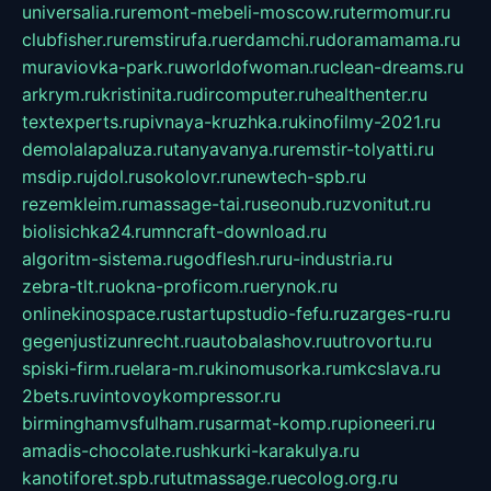
universalia.ru
remont-mebeli-moscow.ru
termomur.ru
clubfisher.ru
remstirufa.ru
erdamchi.ru
doramamama.ru
muraviovka-park.ru
worldofwoman.ru
clean-dreams.ru
arkrym.ru
kristinita.ru
dircomputer.ru
healthenter.ru
textexperts.ru
pivnaya-kruzhka.ru
kinofilmy-2021.ru
demolalapaluza.ru
tanyavanya.ru
remstir-tolyatti.ru
msdip.ru
jdol.ru
sokolovr.ru
newtech-spb.ru
rezemkleim.ru
massage-tai.ru
seonub.ru
zvonitut.ru
biolisichka24.ru
mncraft-download.ru
algoritm-sistema.ru
godflesh.ru
ru-industria.ru
zebra-tlt.ru
okna-proficom.ru
erynok.ru
onlinekinospace.ru
startupstudio-fefu.ru
zarges-ru.ru
gegenjustizunrecht.ru
autobalashov.ru
utrovortu.ru
spiski-firm.ru
elara-m.ru
kinomusorka.ru
mkcslava.ru
2bets.ru
vintovoykompressor.ru
birminghamvsfulham.ru
sarmat-komp.ru
pioneeri.ru
amadis-chocolate.ru
shkurki-karakulya.ru
kanotiforet.spb.ru
tutmassage.ru
ecolog.org.ru