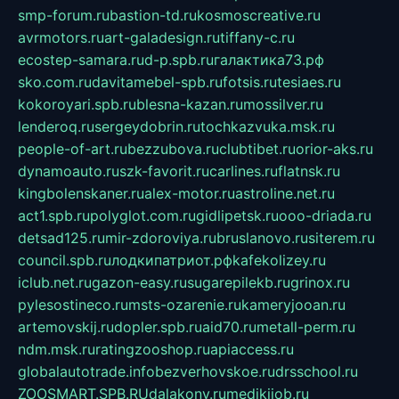
smp-forum.ru
bastion-td.ru
kosmoscreative.ru
avrmotors.ru
art-galadesign.ru
tiffany-c.ru
ecostep-samara.ru
d-p.spb.ru
галактика73.рф
sko.com.ru
davitamebel-spb.ru
fotsis.ru
tesiaes.ru
kokoroyari.spb.ru
blesna-kazan.ru
mossilver.ru
lenderoq.ru
sergeydobrin.ru
tochkazvuka.msk.ru
people-of-art.ru
bezzubova.ru
clubtibet.ru
orior-aks.ru
dynamoauto.ru
szk-favorit.ru
carlines.ru
flatnsk.ru
kingbolenskaner.ru
alex-motor.ru
astroline.net.ru
act1.spb.ru
polyglot.com.ru
gidlipetsk.ru
ooo-driada.ru
detsad125.ru
mir-zdoroviya.ru
bruslanovo.ru
siterem.ru
council.spb.ru
лодкипатриот.рф
kafekolizey.ru
iclub.net.ru
gazon-easy.ru
sugarepilekb.ru
grinox.ru
pylesostineco.ru
msts-ozarenie.ru
kameryjooan.ru
artemovskij.ru
dopler.spb.ru
aid70.ru
metall-perm.ru
ndm.msk.ru
ratingzooshop.ru
apiaccess.ru
globalautotrade.info
bezverhovskoe.ru
drsschool.ru
ZOOSMART.SPB.RU
dalakony.ru
medikijob.ru