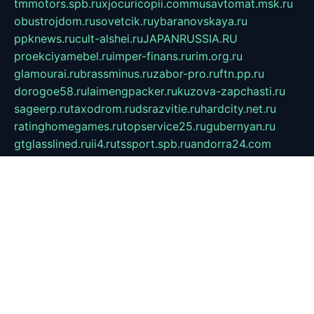
tmmotors.spb.ru
xjocuricopii.com
musavtomat.msk.ru
obustrojdom.ru
sovetcik.ru
ybaranovskaya.ru
ppknews.ru
cult-alshei.ru
JAPANRUSSIA.RU
proekciyamebel.ru
imper-finans.ru
rim.org.ru
glamourai.ru
brassminus.ru
zabor-pro.ru
ftn.pp.ru
dorogoe58.ru
laimengpacker.ru
kuzova-zapchasti.ru
sageerp.ru
taxodrom.ru
dsrazvitie.ru
hardcity.net.ru
ratinghomegames.ru
topservice25.ru
gubernyan.ru
gtglasslined.ru
ii4.ru
tssport.spb.ru
andorra24.com
blackwallstreet.ru
oboimos.ru
optim-doors.com.ru
ikuch.ru
nycr.org.ru
npa21.ru
vremya-ch.spb.ru
desert000.ru
ivtorgi.ru
ifiori.ru
catalog-statei.ru
dcv.org.ru
spetsmaster174.ru
ipkameryhiseeu.ru
dum26.ru
ruspol.spb.ru
fr-opendp.ru
kam-solnyshko.ru
cheyenne-arapaho.ru
sevzapmetal.spb.ru
ted-lapidus.spb.ru
parasite-eliminator.ru
sigma-complete.ru
modernworld.ru
dama-moda.ru
eholot-group.ru
sk-nvkz.ru
DRONGOLD.RU