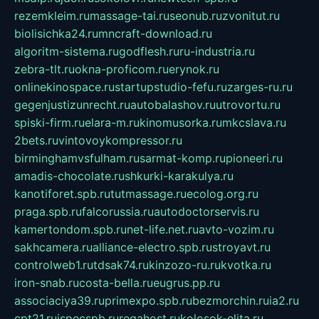
rezemkleim.ru
massage-tai.ru
seonub.ru
zvonitut.ru
biolisichka24.ru
mncraft-download.ru
algoritm-sistema.ru
godflesh.ru
ru-industria.ru
zebra-tlt.ru
okna-proficom.ru
erynok.ru
onlinekinospace.ru
startupstudio-fefu.ru
zarges-ru.ru
gegenjustizunrecht.ru
autobalashov.ru
utrovortu.ru
spiski-firm.ru
elara-m.ru
kinomusorka.ru
mkcslava.ru
2bets.ru
vintovoykompressor.ru
birminghamvsfulham.ru
sarmat-komp.ru
pioneeri.ru
amadis-chocolate.ru
shkurki-karakulya.ru
kanotiforet.spb.ru
tutmassage.ru
ecolog.org.ru
praga.spb.ru
falcorussia.ru
autodoctorservis.ru
kamertondom.spb.ru
net-life.net.ru
avto-vozim.ru
sakhcamera.ru
alliance-electro.spb.ru
stroyavt.ru
controlweb1.ru
tdsak74.ru
kinzozo-ru.ru
kvotka.ru
iron-snab.ru
costa-bella.ru
eugrus.pp.ru
associaciya39.ru
primexpo.spb.ru
bezmorchin.ru
ia2.ru
cpt21.ru
ispecspb.ru
regahost.ru
kolosok-elita.ru