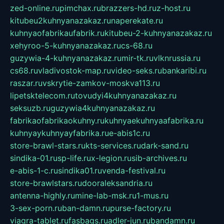
zed-online.ru
pimchax.ru
brazzers-hd.ru
z-host.ru
kitubeu2kuhnyanazakaz.ru
naperekate.ru
kuhnyaofabrikaufabrik.ru
kitubeu-2-kuhnyanazakaz.ru
xehyroo-5-kuhnyanazakaz.ru
cs-68.ru
guzywia-4-kuhnyanazakaz.ru
mir-tk.ru
vlknrussia.ru
cs68.ru
vladivostok-map.ru
video-seks.ru
bankaribi.ru
raszar.ru
vskrytie-zamkov-moskva113.ru
lipetsktelecom.ru
tovudyi4kuhnyanazakaz.ru
seksuzb.ru
guzywia4kuhnyanazakaz.ru
fabrikaofabrikaokuhny.ru
kuhnyaekuhnyaafabrika.ru
kuhnyaykuhnyayfabrika.ru
e-abis1c.ru
store-brawl-stars.ru
kts-services.ru
dark-sand.ru
sindika-01.ru
sp-life.ru
x-legion.ru
sib-archives.ru
e-abis-1-c.ru
sindika01.ru
venda-festival.ru
store-brawlstars.ru
dooraleksandria.ru
antenna-highly.ru
mine-lab-msk.ru
1-mus.ru
3-sex-porn.ru
ban-damn.ru
purse-factory.ru
viagra-tablet.ru
fasbags.ru
adler-jun.ru
bandamn.ru