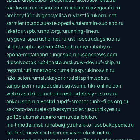
tae-kwon.ru
consrio.com.ru
insiam.ru
avegainfo.ru
archery161.ru
bigencyclica.ru
vlast16.ru
korru.net
sarmiento.spb.su
extelopedia.ru
lammin-suo.spb.ru
iskatour.spb.ru
snpi.org.ru
running-line.ru
krygeva-spa.ru
chel.net.ru
rust-loco.ru
dugshop.ru
hl-beta.spb.ru
school494.spb.ru
mymubaby.ru
epoha-metalband.ru
ngr.spb.ru
rusgosnews.com
dieselvostok.ru
24hostel.msk.ru
w-dev.ru
f-ship.ru
regsmi.ru
filmnetwork.ru
malinasp.ru
kinosvin.ru
h2o-salon.ru
malutkayork.ru
deltaprim.spb.ru
tango-perm.ru
gooddir.ru
sgv.su
multiki-online.com
webkrasotki.com
cherinvest.ru
detskiy-ostrov.ru
ankou.spb.ru
alvesta1.ru
pdf-creator.ru
nix-files.org.ru
sakhatoday.ru
elektrikersymboler.ru
sputnikyes.ru
golf2club.msk.ru
aeforums.ru
zallclub.ru
multimodal.msk.ru
habaigry.ru
haikko.ru
sobakopedia.ru
isz-fest.ru
ewnc.info
screensaver-clock.net.ru