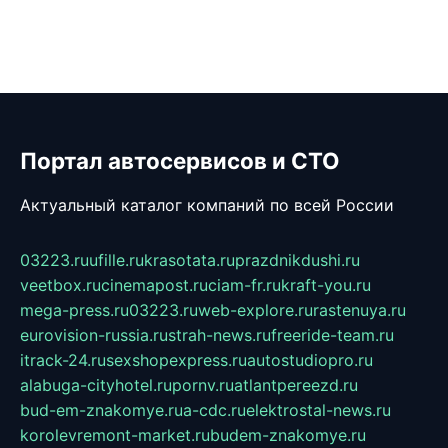
Портал автосервисов и СТО
Актуальный каталог компаний по всей России
03223.ru
ufille.ru
krasotata.ru
prazdnikdushi.ru
veetbox.ru
cinemapost.ru
ciam-fr.ru
kraft-you.ru
mega-press.ru
03223.ru
web-explore.ru
rastenuya.ru
eurovision-russia.ru
strah-news.ru
freeride-team.ru
itrack-24.ru
sexshopexpress.ru
autostudiopro.ru
alabuga-cityhotel.ru
pornv.ru
atlantpereezd.ru
bud-em-znakomye.ru
a-cdc.ru
elektrostal-news.ru
korolevremont-market.ru
budem-znakomye.ru