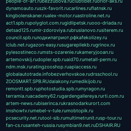
people-of-art.ru
bezzubova.ru
clubtibet.ru
orior-aks.ru
dynamoauto.ru
szk-favorit.ru
carlines.ru
flatnsk.ru
kingbolenskaner.ru
alex-motor.ru
astroline.net.ru
act1.spb.ru
polyglot.com.ru
gidlipetsk.ru
ooo-driada.ru
detsad125.ru
mir-zdoroviya.ru
bruslanovo.ru
siterem.ru
council.spb.ru
лодкипатриот.рф
kafekolizey.ru
iclub.net.ru
gazon-easy.ru
sugarepilekb.ru
grinox.ru
pylesostineco.ru
msts-ozarenie.ru
kameryjooan.ru
artemovskij.ru
dopler.spb.ru
aid70.ru
metall-perm.ru
ndm.msk.ru
ratingzooshop.ru
apiaccess.ru
globalautotrade.info
bezverhovskoe.ru
drsschool.ru
ZOOSMART.SPB.RU
dalakony.ru
medikijob.ru
remontt.spb.ru
photostudia.spb.ru
myragon.ru
terramia.ru
academy62.ru
gardengallereya.ru
rti.com.ru
artem-news.ru
biserinca.ru
krasnodarkurort.com
imshowtv.ru
mebel-v-tule.ru
mobtopik.ru
pcsecurity.net.ru
tool-sib.ru
multimetrunit.ru
sp-tour.ru
fan-cs.ru
santeh-russia.ru
symbian9.net.ru
DSHAIR.RU