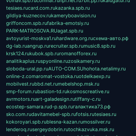
volnav.spb.ru
comnat.ru
npf.net.ru
7bit.pp.ru
kalugatur.ru
tesiaes.ru
card.com.ru
kazanka.spb.ru
gildiya-kuznecov.ru
kameryboavision.ru
griffoncom.spb.ru
fabrika-emotsiy.ru
PARK-MATROSOVA.RU
agat.spb.ru
avtoyurist-moskva1.ru
hardware.org.ru
схема-авто.рф
dg-lab.ru
angrup.ru
recruiter.spb.ru
music8.spb.ru
krsk124.ru
kubok.spb.ru
romanofforex.ru
analitikaplus.ru
spyonline.ru
zosikamery.ru
sloboda-ural.pp.ru
AUTO-COM.SU
hohota.net
alimy.ru
online-z.com
aromat-vostoka.ru
otdelkaexp.ru
mobilvest.ru
bbd.net.ru
mebelshop.msk.ru
smp-forum.ru
bastion-td.ru
kosmoscreative.ru
avrmotors.ru
art-galadesign.ru
tiffany-c.ru
ecostep-samara.ru
d-p.spb.ru
галактика73.рф
sko.com.ru
davitamebel-spb.ru
fotsis.ru
tesiaes.ru
kokoroyari.spb.ru
blesna-kazan.ru
mossilver.ru
lenderoq.ru
sergeydobrin.ru
tochkazvuka.msk.ru