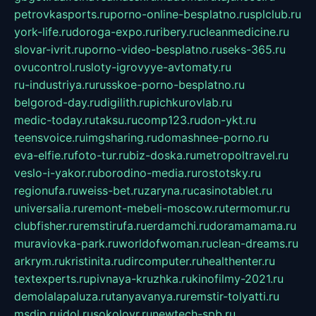
petrovkasports.ru
porno-online-besplatno.ru
splclub.ru
york-life.ru
doroga-expo.ru
ribery.ru
cleanmedicine.ru
slovar-ivrit.ru
porno-video-besplatno.ru
seks-365.ru
ovucontrol.ru
sloty-igrovyye-avtomaty.ru
ru-industriya.ru
russkoe-porno-besplatno.ru
belgorod-day.ru
digilith.ru
pichkurovlab.ru
medic-today.ru
taksu.ru
comp123.ru
don-ykt.ru
teensvoice.ru
imgsharing.ru
domashnee-porno.ru
eva-elfie.ru
foto-tur.ru
biz-doska.ru
metropoltravel.ru
veslo-i-yakor.ru
borodino-media.ru
rostotsky.ru
regionufa.ru
weiss-bet.ru
zaryna.ru
casinotablet.ru
universalia.ru
remont-mebeli-moscow.ru
termomur.ru
clubfisher.ru
remstirufa.ru
erdamchi.ru
doramamama.ru
muraviovka-park.ru
worldofwoman.ru
clean-dreams.ru
arkrym.ru
kristinita.ru
dircomputer.ru
healthenter.ru
textexperts.ru
pivnaya-kruzhka.ru
kinofilmy-2021.ru
demolalapaluza.ru
tanyavanya.ru
remstir-tolyatti.ru
msdip.ru
jdol.ru
sokolovr.ru
newtech-spb.ru