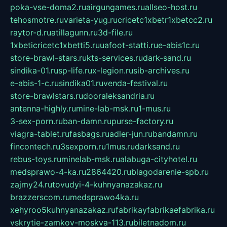
poka-vse-doma2.ru
airgungames.ru
allseo-host.ru
tehosmotre.ru
varieta-yug.ru
cricetc1xbetr1xbetcc2.ru
raytor-d.ru
atillagunn.ru
3d-file.ru
1xbeticricetc1xbetti5.ru
uafoot-statti.ru
e-abis1c.ru
store-brawl-stars.ru
kts-services.ru
dark-sand.ru
sindika-01.ru
sp-life.ru
x-legion.ru
sib-archives.ru
e-abis-1-c.ru
sindika01.ru
venda-festival.ru
store-brawlstars.ru
dooraleksandria.ru
antenna-highly.ru
mine-lab-msk.ru
1-mus.ru
3-sex-porn.ru
ban-damn.ru
purse-factory.ru
viagra-tablet.ru
fasbags.ru
adler-jun.ru
bandamn.ru
fincontech.ru
3sexporn.ru
1mus.ru
darksand.ru
rebus-toys.ru
minelab-msk.ru
alabuga-cityhotel.ru
medsprawo-4-ka.ru
2864420.ru
blagodarenie-spb.ru
zajmy24.ru
tovudyi-4-kuhnyanazakaz.ru
brazzerscom.ru
medsprawo4ka.ru
xehyroo5kuhnyanazakaz.ru
fabrikayfabrikaefabrika.ru
vskrytie-zamkov-moskva-113.ru
biletnadom.ru