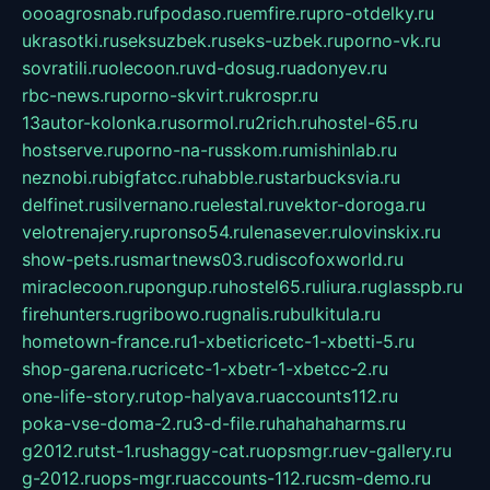
oooagrosnab.ru
fpodaso.ru
emfire.ru
pro-otdelky.ru
ukrasotki.ru
seksuzbek.ru
seks-uzbek.ru
porno-vk.ru
sovratili.ru
olecoon.ru
vd-dosug.ru
adonyev.ru
rbc-news.ru
porno-skvirt.ru
krospr.ru
13autor-kolonka.ru
sormol.ru
2rich.ru
hostel-65.ru
hostserve.ru
porno-na-russkom.ru
mishinlab.ru
neznobi.ru
bigfatcc.ru
habble.ru
starbucksvia.ru
delfinet.ru
silvernano.ru
elestal.ru
vektor-doroga.ru
velotrenajery.ru
pronso54.ru
lenasever.ru
lovinskix.ru
show-pets.ru
smartnews03.ru
discofoxworld.ru
miraclecoon.ru
pongup.ru
hostel65.ru
liura.ru
glasspb.ru
firehunters.ru
gribowo.ru
gnalis.ru
bulkitula.ru
hometown-france.ru
1-xbeticricetc-1-xbetti-5.ru
shop-garena.ru
cricetc-1-xbetr-1-xbetcc-2.ru
one-life-story.ru
top-halyava.ru
accounts112.ru
poka-vse-doma-2.ru
3-d-file.ru
hahahaharms.ru
g2012.ru
tst-1.ru
shaggy-cat.ru
opsmgr.ru
ev-gallery.ru
g-2012.ru
ops-mgr.ru
accounts-112.ru
csm-demo.ru