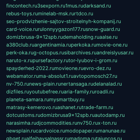
fincontech.ru
3sexporn.ru
1mus.ru
darksand.ru
rebus-toys.ru
minelab-msk.ru
rtdco.ru
seo-prodvizhenie-sajtov-stroitelnyh-kompanij.ru
card-voice.ru
rulonnyygazon177.ru
snow-guard.ru
domizbrusa-9x12spb.ru
demaholding.ru
aalse.ru
a380club.ru
argentinamia.ru
perkoka.ru
movie-one.ru
perk-oka.ru
g-octopus.ru
sibarchives.ru
andreislyusar.ru
naruto-x.ru
pursefactory.ru
tor-lyubov-i-grom.ru
spayderhed-2022.ru
movieone.ru
evro-dez.ru
webamator.ru
ma-absolut1.ru
avtopomosch27.ru
nv-750.ru
news-plain.ru
nertansaga.ru
delanalad.ru
dizfiles.ru
youtubefree.ru
aria-family.ru
roadli.ru
planeta-samara.ru
mysmartbuy.ru
matrasy-kemerovo.ru
ashanet.ru
trade-farm.ru
dotcustoms.ru
domizbrusa9x12spb.ru
autodamp.ru
narasimha.ru
djcommodities.ru
nv750.ru
x-ton.ru
newsplain.ru
cardvoice.ru
modopaper.ru
manunae.ru
gbget.ru
alfeihavsalnassr.ru
madoma.ru
tajuncos.ru