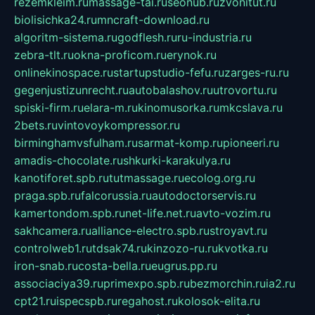
rezemkleim.ru
massage-tai.ru
seonub.ru
zvonitut.ru
biolisichka24.ru
mncraft-download.ru
algoritm-sistema.ru
godflesh.ru
ru-industria.ru
zebra-tlt.ru
okna-proficom.ru
erynok.ru
onlinekinospace.ru
startupstudio-fefu.ru
zarges-ru.ru
gegenjustizunrecht.ru
autobalashov.ru
utrovortu.ru
spiski-firm.ru
elara-m.ru
kinomusorka.ru
mkcslava.ru
2bets.ru
vintovoykompressor.ru
birminghamvsfulham.ru
sarmat-komp.ru
pioneeri.ru
amadis-chocolate.ru
shkurki-karakulya.ru
kanotiforet.spb.ru
tutmassage.ru
ecolog.org.ru
praga.spb.ru
falcorussia.ru
autodoctorservis.ru
kamertondom.spb.ru
net-life.net.ru
avto-vozim.ru
sakhcamera.ru
alliance-electro.spb.ru
stroyavt.ru
controlweb1.ru
tdsak74.ru
kinzozo-ru.ru
kvotka.ru
iron-snab.ru
costa-bella.ru
eugrus.pp.ru
associaciya39.ru
primexpo.spb.ru
bezmorchin.ru
ia2.ru
cpt21.ru
ispecspb.ru
regahost.ru
kolosok-elita.ru