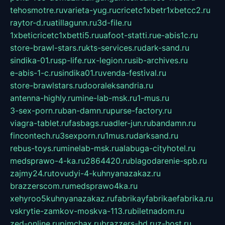
tehosmotre.ru
varieta-yug.ru
cricetc1xbetr1xbetcc2.ru
raytor-d.ru
atillagunn.ru
3d-file.ru
1xbeticricetc1xbetti5.ru
uafoot-statti.ru
e-abis1c.ru
store-brawl-stars.ru
kts-services.ru
dark-sand.ru
sindika-01.ru
sp-life.ru
x-legion.ru
sib-archives.ru
e-abis-1-c.ru
sindika01.ru
venda-festival.ru
store-brawlstars.ru
dooraleksandria.ru
antenna-highly.ru
mine-lab-msk.ru
1-mus.ru
3-sex-porn.ru
ban-damn.ru
purse-factory.ru
viagra-tablet.ru
fasbags.ru
adler-jun.ru
bandamn.ru
fincontech.ru
3sexporn.ru
1mus.ru
darksand.ru
rebus-toys.ru
minelab-msk.ru
alabuga-cityhotel.ru
medsprawo-4-ka.ru
2864420.ru
blagodarenie-spb.ru
zajmy24.ru
tovudyi-4-kuhnyanazakaz.ru
brazzerscom.ru
medsprawo4ka.ru
xehyroo5kuhnyanazakaz.ru
fabrikayfabrikaefabrika.ru
vskrytie-zamkov-moskva-113.ru
biletnadom.ru
zed-online.ru
pimchax.ru
brazzers-hd.ru
z-host.ru