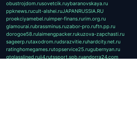
obustrojdom.ru
sovetcik.ru
ybaranovskaya.ru
ppknews.ru
cult-alshei.ru
JAPANRUSSIA.RU
proekciyamebel.ru
imper-finans.ru
rim.org.ru
glamourai.ru
brassminus.ru
zabor-pro.ru
ftn.pp.ru
dorogoe58.ru
laimengpacker.ru
kuzova-zapchasti.ru
sageerp.ru
taxodrom.ru
dsrazvitie.ru
hardcity.net.ru
ratinghomegames.ru
topservice25.ru
gubernyan.ru
gtglasslined.ru
ii4.ru
tssport.spb.ru
andorra24.com
blackwallstreet.ru
oboimos.ru
optim-doors.com.ru
ikuch.ru
nycr.org.ru
npa21.ru
vremya-ch.spb.ru
desert000.ru
ivtorgi.ru
ifiori.ru
catalog-statei.ru
dcv.org.ru
spetsmaster174.ru
ipkameryhiseeu.ru
dum26.ru
ruspol.spb.ru
fr-opendp.ru
kam-solnyshko.ru
cheyenne-arapaho.ru
sevzapmetal.spb.ru
ted-lapidus.spb.ru
parasite-eliminator.ru
sigma-complete.ru
modernworld.ru
dama-moda.ru
eholot-group.ru
sk-nvkz.ru
DRONGOLD.RU
democratia2.ru
i-farmer.ru
mass-sport.org