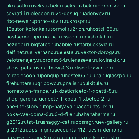
ukrasotki.ru
seksuzbek.ru
seks-uzbek.ru
porno-vk.ru
sovratili.ru
olecoon.ru
vd-dosug.ru
adonyev.ru
rbc-news.ru
porno-skvirt.ru
krospr.ru
13autor-kolonka.ru
sormol.ru
2rich.ru
hostel-65.ru
hostserve.ru
porno-na-russkom.ru
mishinlab.ru
neznobi.ru
bigfatcc.ru
habble.ru
starbucksvia.ru
delfinet.ru
silvernano.ru
elestal.ru
vektor-doroga.ru
velotrenajery.ru
pronso54.ru
lenasever.ru
lovinskix.ru
show-pets.ru
smartnews03.ru
discofoxworld.ru
miraclecoon.ru
pongup.ru
hostel65.ru
liura.ru
glasspb.ru
firehunters.ru
gribowo.ru
gnalis.ru
bulkitula.ru
hometown-france.ru
1-xbeticricetc-1-xbetti-5.ru
shop-garena.ru
cricetc-1-xbetr-1-xbetcc-2.ru
one-life-story.ru
top-halyava.ru
accounts112.ru
poka-vse-doma-2.ru
3-d-file.ru
hahahaharms.ru
g2012.ru
tst-1.ru
shaggy-cat.ru
opsmgr.ru
ev-gallery.ru
g-2012.ru
ops-mgr.ru
accounts-112.ru
csm-demo.ru
poka-vse-doma2.ru
airgungames.ru
allseo-host.ru