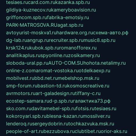
tesiaes.ru
card.com.ru
kazanka.spb.ru
gildiya-kuznecov.ru
kameryboavision.ru
griffoncom.spb.ru
fabrika-emotsiy.ru
PARK-MATROSOVA.RU
agat.spb.ru
avtoyurist-moskva1.ru
hardware.org.ru
схема-авто.рф
dg-lab.ru
angrup.ru
recruiter.spb.ru
music8.spb.ru
krsk124.ru
kubok.spb.ru
romanofforex.ru
analitikaplus.ru
spyonline.ru
zosikamery.ru
sloboda-ural.pp.ru
AUTO-COM.SU
hohota.net
alimy.ru
online-z.com
aromat-vostoka.ru
otdelkaexp.ru
mobilvest.ru
bbd.net.ru
mebelshop.msk.ru
smp-forum.ru
bastion-td.ru
kosmoscreative.ru
avrmotors.ru
art-galadesign.ru
tiffany-c.ru
ecostep-samara.ru
d-p.spb.ru
галактика73.рф
sko.com.ru
davitamebel-spb.ru
fotsis.ru
tesiaes.ru
kokoroyari.spb.ru
blesna-kazan.ru
mossilver.ru
lenderoq.ru
sergeydobrin.ru
tochkazvuka.msk.ru
people-of-art.ru
bezzubova.ru
clubtibet.ru
orior-aks.ru