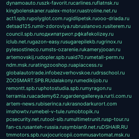
dynamoauto.ru
szk-favorit.ru
carlines.ru
flatnsk.ru
kingbolenskaner.ru
alex-motor.ru
astroline.net.ru
act1.spb.ru
polyglot.com.ru
gidlipetsk.ru
ooo-driada.ru
detsad125.ru
mir-zdoroviya.ru
bruslanovo.ru
siterem.ru
council.spb.ru
лодкипатриот.рф
kafekolizey.ru
iclub.net.ru
gazon-easy.ru
sugarepilekb.ru
grinox.ru
pylesostineco.ru
msts-ozarenie.ru
kameryjooan.ru
artemovskij.ru
dopler.spb.ru
aid70.ru
metall-perm.ru
ndm.msk.ru
ratingzooshop.ru
apiaccess.ru
globalautotrade.info
bezverhovskoe.ru
drsschool.ru
ZOOSMART.SPB.RU
dalakony.ru
medikijob.ru
remontt.spb.ru
photostudia.spb.ru
myragon.ru
terramia.ru
academy62.ru
gardengallereya.ru
rti.com.ru
artem-news.ru
biserinca.ru
krasnodarkurort.com
imshowtv.ru
mebel-v-tule.ru
mobtopik.ru
pcsecurity.net.ru
tool-sib.ru
multimetrunit.ru
sp-tour.ru
fan-cs.ru
santeh-russia.ru
symbian9.net.ru
DSHAIR.RU
tmmotors.spb.ru
xjocuricopii.com
musavtomat.msk.ru