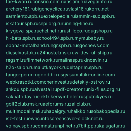
tae-kwon.ru
consrio.com.ru
insiam.ru
avegainfo.ru
archery161.ru
bigencyclica.ru
vlast16.ru
korru.net
sarmiento.spb.su
extelopedia.ru
lammin-suo.spb.ru
iskatour.spb.ru
snpi.org.ru
running-line.ru
krygeva-spa.ru
chel.net.ru
rust-loco.ru
dugshop.ru
hl-beta.spb.ru
school494.spb.ru
mymubaby.ru
epoha-metalband.ru
ngr.spb.ru
rusgosnews.com
dieselvostok.ru
24hostel.msk.ru
w-dev.ru
f-ship.ru
regsmi.ru
filmnetwork.ru
malinasp.ru
kinosvin.ru
h2o-salon.ru
malutkayork.ru
deltaprim.spb.ru
tango-perm.ru
gooddir.ru
sgv.su
multiki-online.com
webkrasotki.com
cherinvest.ru
detskiy-ostrov.ru
ankou.spb.ru
alvesta1.ru
pdf-creator.ru
nix-files.org.ru
sakhatoday.ru
elektrikersymboler.ru
sputnikyes.ru
golf2club.msk.ru
aeforums.ru
zallclub.ru
multimodal.msk.ru
habaigry.ru
haikko.ru
sobakopedia.ru
isz-fest.ru
ewnc.info
screensaver-clock.net.ru
volnav.spb.ru
comnat.ru
npf.net.ru
7bit.pp.ru
kalugatur.ru