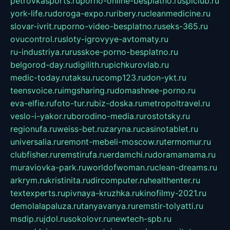
petrovkasports.ru
porno-online-besplatno.ru
splclub.ru
york-life.ru
doroga-expo.ru
ribery.ru
cleanmedicine.ru
slovar-ivrit.ru
porno-video-besplatno.ru
seks-365.ru
ovucontrol.ru
sloty-igrovyye-avtomaty.ru
ru-industriya.ru
russkoe-porno-besplatno.ru
belgorod-day.ru
digilith.ru
pichkurovlab.ru
medic-today.ru
taksu.ru
comp123.ru
don-ykt.ru
teensvoice.ru
imgsharing.ru
domashnee-porno.ru
eva-elfie.ru
foto-tur.ru
biz-doska.ru
metropoltravel.ru
veslo-i-yakor.ru
borodino-media.ru
rostotsky.ru
regionufa.ru
weiss-bet.ru
zaryna.ru
casinotablet.ru
universalia.ru
remont-mebeli-moscow.ru
termomur.ru
clubfisher.ru
remstirufa.ru
erdamchi.ru
doramamama.ru
muraviovka-park.ru
worldofwoman.ru
clean-dreams.ru
arkrym.ru
kristinita.ru
dircomputer.ru
healthenter.ru
textexperts.ru
pivnaya-kruzhka.ru
kinofilmy-2021.ru
demolalapaluza.ru
tanyavanya.ru
remstir-tolyatti.ru
msdip.ru
jdol.ru
sokolovr.ru
newtech-spb.ru