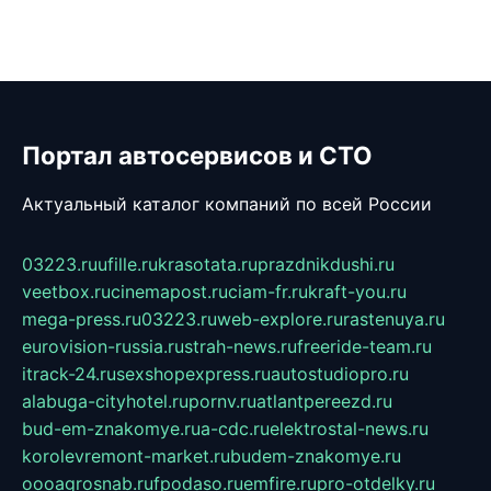
Портал автосервисов и СТО
Актуальный каталог компаний по всей России
03223.ru
ufille.ru
krasotata.ru
prazdnikdushi.ru
veetbox.ru
cinemapost.ru
ciam-fr.ru
kraft-you.ru
mega-press.ru
03223.ru
web-explore.ru
rastenuya.ru
eurovision-russia.ru
strah-news.ru
freeride-team.ru
itrack-24.ru
sexshopexpress.ru
autostudiopro.ru
alabuga-cityhotel.ru
pornv.ru
atlantpereezd.ru
bud-em-znakomye.ru
a-cdc.ru
elektrostal-news.ru
korolevremont-market.ru
budem-znakomye.ru
oooagrosnab.ru
fpodaso.ru
emfire.ru
pro-otdelky.ru