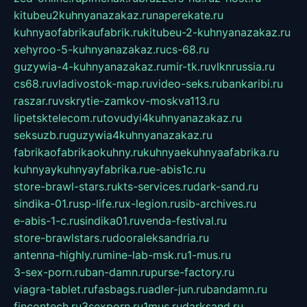
kitubeu2kuhnyanazakaz.ru
naperekate.ru
kuhnyaofabrikaufabrik.ru
kitubeu-2-kuhnyanazakaz.ru
xehyroo-5-kuhnyanazakaz.ru
cs-68.ru
guzywia-4-kuhnyanazakaz.ru
mir-tk.ru
vlknrussia.ru
cs68.ru
vladivostok-map.ru
video-seks.ru
bankaribi.ru
raszar.ru
vskrytie-zamkov-moskva113.ru
lipetsktelecom.ru
tovudyi4kuhnyanazakaz.ru
seksuzb.ru
guzywia4kuhnyanazakaz.ru
fabrikaofabrikaokuhny.ru
kuhnyaekuhnyaafabrika.ru
kuhnyaykuhnyayfabrika.ru
e-abis1c.ru
store-brawl-stars.ru
kts-services.ru
dark-sand.ru
sindika-01.ru
sp-life.ru
x-legion.ru
sib-archives.ru
e-abis-1-c.ru
sindika01.ru
venda-festival.ru
store-brawlstars.ru
dooraleksandria.ru
antenna-highly.ru
mine-lab-msk.ru
1-mus.ru
3-sex-porn.ru
ban-damn.ru
purse-factory.ru
viagra-tablet.ru
fasbags.ru
adler-jun.ru
bandamn.ru
fincontech.ru
3sexporn.ru
1mus.ru
darksand.ru