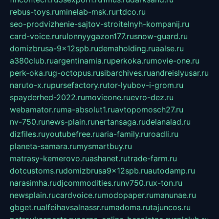
rebus-toys.ru
minelab-msk.ru
rtdco.ru
seo-prodvizhenie-sajtov-stroitelnyh-kompanij.ru
card-voice.ru
rulonnyygazon177.ru
snow-guard.ru
domizbrusa-9x12spb.ru
demaholding.ru
aalse.ru
a380club.ru
argentinamia.ru
perkoka.ru
movie-one.ru
perk-oka.ru
g-octopus.ru
sibarchives.ru
andreislyusar.ru
naruto-x.ru
pursefactory.ru
tor-lyubov-i-grom.ru
spayderhed-2022.ru
movieone.ru
evro-dez.ru
webamator.ru
ma-absolut1.ru
avtopomosch27.ru
nv-750.ru
news-plain.ru
nertansaga.ru
delanalad.ru
dizfiles.ru
youtubefree.ru
aria-family.ru
roadli.ru
planeta-samara.ru
mysmartbuy.ru
matrasy-kemerovo.ru
ashanet.ru
trade-farm.ru
dotcustoms.ru
domizbrusa9x12spb.ru
autodamp.ru
narasimha.ru
djcommodities.ru
nv750.ru
x-ton.ru
newsplain.ru
cardvoice.ru
modopaper.ru
manunae.ru
gbget.ru
alfeihavsalnassr.ru
madoma.ru
tajuncos.ru