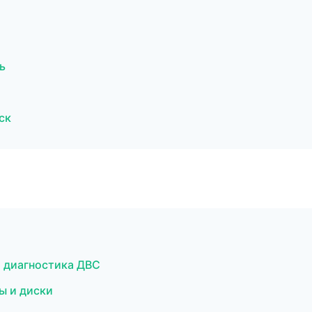
ь
ск
и диагностика ДВС
ы и диски