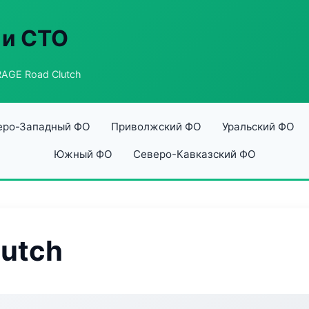
 и СТО
AGE Road Clutch
еро-Западный ФО
Приволжский ФО
Уральский ФО
Южный ФО
Северо-Кавказский ФО
utch