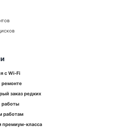
нтов
дисков
ми
 с Wi‑Fi
и ремонте
рый заказ редких
е работы
м работам
м премиум-класса