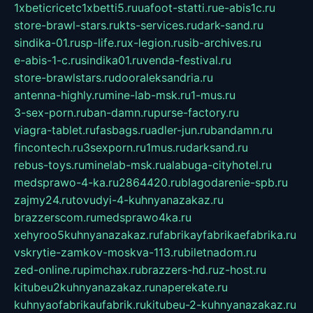
1xbeticricetc1xbetti5.ru
uafoot-statti.ru
e-abis1c.ru
store-brawl-stars.ru
kts-services.ru
dark-sand.ru
sindika-01.ru
sp-life.ru
x-legion.ru
sib-archives.ru
e-abis-1-c.ru
sindika01.ru
venda-festival.ru
store-brawlstars.ru
dooraleksandria.ru
antenna-highly.ru
mine-lab-msk.ru
1-mus.ru
3-sex-porn.ru
ban-damn.ru
purse-factory.ru
viagra-tablet.ru
fasbags.ru
adler-jun.ru
bandamn.ru
fincontech.ru
3sexporn.ru
1mus.ru
darksand.ru
rebus-toys.ru
minelab-msk.ru
alabuga-cityhotel.ru
medsprawo-4-ka.ru
2864420.ru
blagodarenie-spb.ru
zajmy24.ru
tovudyi-4-kuhnyanazakaz.ru
brazzerscom.ru
medsprawo4ka.ru
xehyroo5kuhnyanazakaz.ru
fabrikayfabrikaefabrika.ru
vskrytie-zamkov-moskva-113.ru
biletnadom.ru
zed-online.ru
pimchax.ru
brazzers-hd.ru
z-host.ru
kitubeu2kuhnyanazakaz.ru
naperekate.ru
kuhnyaofabrikaufabrik.ru
kitubeu-2-kuhnyanazakaz.ru