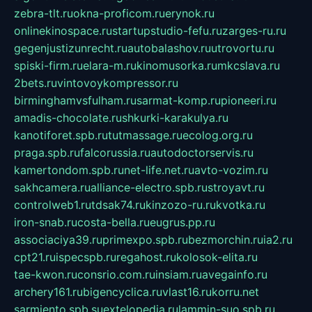
zebra-tlt.ru
okna-proficom.ru
erynok.ru
onlinekinospace.ru
startupstudio-fefu.ru
zarges-ru.ru
gegenjustizunrecht.ru
autobalashov.ru
utrovortu.ru
spiski-firm.ru
elara-m.ru
kinomusorka.ru
mkcslava.ru
2bets.ru
vintovoykompressor.ru
birminghamvsfulham.ru
sarmat-komp.ru
pioneeri.ru
amadis-chocolate.ru
shkurki-karakulya.ru
kanotiforet.spb.ru
tutmassage.ru
ecolog.org.ru
praga.spb.ru
falcorussia.ru
autodoctorservis.ru
kamertondom.spb.ru
net-life.net.ru
avto-vozim.ru
sakhcamera.ru
alliance-electro.spb.ru
stroyavt.ru
controlweb1.ru
tdsak74.ru
kinzozo-ru.ru
kvotka.ru
iron-snab.ru
costa-bella.ru
eugrus.pp.ru
associaciya39.ru
primexpo.spb.ru
bezmorchin.ru
ia2.ru
cpt21.ru
ispecspb.ru
regahost.ru
kolosok-elita.ru
tae-kwon.ru
consrio.com.ru
insiam.ru
avegainfo.ru
archery161.ru
bigencyclica.ru
vlast16.ru
korru.net
sarmiento.spb.su
extelopedia.ru
lammin-suo.spb.ru