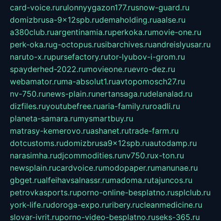
card-voice.ru
rulonnyygazon177.ru
snow-guard.ru
domizbrusa-9x12spb.ru
demaholding.ru
aalse.ru
a380club.ru
argentinamia.ru
perkoka.ru
movie-one.ru
perk-oka.ru
g-octopus.ru
sibarchives.ru
andreislyusar.ru
naruto-x.ru
pursefactory.ru
tor-lyubov-i-grom.ru
spayderhed-2022.ru
movieone.ru
evro-dez.ru
webamator.ru
ma-absolut1.ru
avtopomosch27.ru
nv-750.ru
news-plain.ru
nertansaga.ru
delanalad.ru
dizfiles.ru
youtubefree.ru
aria-family.ru
roadli.ru
planeta-samara.ru
mysmartbuy.ru
matrasy-kemerovo.ru
ashanet.ru
trade-farm.ru
dotcustoms.ru
domizbrusa9x12spb.ru
autodamp.ru
narasimha.ru
djcommodities.ru
nv750.ru
x-ton.ru
newsplain.ru
cardvoice.ru
modopaper.ru
manunae.ru
gbget.ru
alfeihavsalnassr.ru
madoma.ru
tajuncos.ru
petrovkasports.ru
porno-online-besplatno.ru
splclub.ru
york-life.ru
doroga-expo.ru
ribery.ru
cleanmedicine.ru
slovar-ivrit.ru
porno-video-besplatno.ru
seks-365.ru