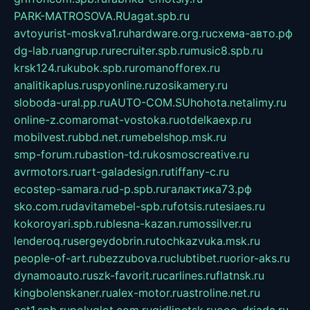
PARK-MATROSOVA.RU
agat.spb.ru
avtoyurist-moskva1.ru
hardware.org.ru
схема-авто.рф
dg-lab.ru
angrup.ru
recruiter.spb.ru
music8.spb.ru
krsk124.ru
kubok.spb.ru
romanofforex.ru
analitikaplus.ru
spyonline.ru
zosikamery.ru
sloboda-ural.pp.ru
AUTO-COM.SU
hohota.net
alimy.ru
online-z.com
aromat-vostoka.ru
otdelkaexp.ru
mobilvest.ru
bbd.net.ru
mebelshop.msk.ru
smp-forum.ru
bastion-td.ru
kosmoscreative.ru
avrmotors.ru
art-galadesign.ru
tiffany-c.ru
ecostep-samara.ru
d-p.spb.ru
галактика73.рф
sko.com.ru
davitamebel-spb.ru
fotsis.ru
tesiaes.ru
kokoroyari.spb.ru
blesna-kazan.ru
mossilver.ru
lenderoq.ru
sergeydobrin.ru
tochkazvuka.msk.ru
people-of-art.ru
bezzubova.ru
clubtibet.ru
orior-aks.ru
dynamoauto.ru
szk-favorit.ru
carlines.ru
flatnsk.ru
kingbolenskaner.ru
alex-motor.ru
astroline.net.ru