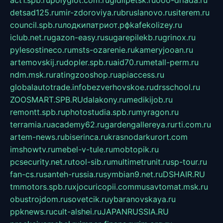
act1.spb.ru
polyglot.com.ru
gidlipetsk.ru
ooo-driada.ru
detsad125.ru
mir-zdoroviya.ru
bruslanovo.ru
siterem.ru
council.spb.ru
лодкипатриот.рф
kafekolizey.ru
iclub.net.ru
gazon-easy.ru
sugarepilekb.ru
grinox.ru
pylesostineco.ru
msts-ozarenie.ru
kameryjooan.ru
artemovskij.ru
dopler.spb.ru
aid70.ru
metall-perm.ru
ndm.msk.ru
ratingzooshop.ru
apiaccess.ru
globalautotrade.info
bezverhovskoe.ru
drsschool.ru
ZOOSMART.SPB.RU
dalakony.ru
medikijob.ru
remontt.spb.ru
photostudia.spb.ru
myragon.ru
terramia.ru
academy62.ru
gardengallereya.ru
rti.com.ru
artem-news.ru
biserinca.ru
krasnodarkurort.com
imshowtv.ru
mebel-v-tule.ru
mobtopik.ru
pcsecurity.net.ru
tool-sib.ru
multimetrunit.ru
sp-tour.ru
fan-cs.ru
santeh-russia.ru
symbian9.net.ru
DSHAIR.RU
tmmotors.spb.ru
xjocuricopii.com
musavtomat.msk.ru
obustrojdom.ru
sovetcik.ru
ybaranovskaya.ru
ppknews.ru
cult-alshei.ru
JAPANRUSSIA.RU