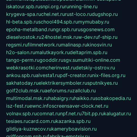
iskatour.spb.ru
snpi.org.ru
running-line.ru
krygeva-spa.ru
chel.net.ru
rust-loco.ru
dugshop.ru
hl-beta.spb.ru
school494.spb.ru
mymubaby.ru
epoha-metalband.ru
ngr.spb.ru
rusgosnews.com
dieselvostok.ru
24hostel.msk.ru
w-dev.ru
f-ship.ru
regsmi.ru
filmnetwork.ru
malinasp.ru
kinosvin.ru
h2o-salon.ru
malutkayork.ru
deltaprim.spb.ru
tango-perm.ru
gooddir.ru
sgv.su
multiki-online.com
webkrasotki.com
cherinvest.ru
detskiy-ostrov.ru
ankou.spb.ru
alvesta1.ru
pdf-creator.ru
nix-files.org.ru
sakhatoday.ru
elektrikersymboler.ru
sputnikyes.ru
golf2club.msk.ru
aeforums.ru
zallclub.ru
multimodal.msk.ru
habaigry.ru
haikko.ru
sobakopedia.ru
isz-fest.ru
ewnc.info
screensaver-clock.net.ru
volnav.spb.ru
comnat.ru
npf.net.ru
7bit.pp.ru
kalugatur.ru
tesiaes.ru
card.com.ru
kazanka.spb.ru
gildiya-kuznecov.ru
kameryboavision.ru
griffoncom.spb.ru
fabrika-emotsiy.ru