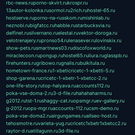
rbc-news.ru
porno-skvirt.ru
krospr.ru
13autor-kolonka.ru
sormol.ru
2rich.ru
hostel-65.ru
hostserve.ru
porno-na-russkom.ru
mishinlab.ru
neznobi.ru
bigfatcc.ru
habble.ru
starbucksvia.ru
delfinet.ru
silvernano.ru
elestal.ru
vektor-doroga.ru
velotrenajery.ru
pronso54.ru
lenasever.ru
lovinskix.ru
show-pets.ru
smartnews03.ru
discofoxworld.ru
miraclecoon.ru
pongup.ru
hostel65.ru
liura.ru
glasspb.ru
firehunters.ru
gribowo.ru
gnalis.ru
bulkitula.ru
hometown-france.ru
1-xbeticricetc-1-xbetti-5.ru
shop-garena.ru
cricetc-1-xbetr-1-xbetcc-2.ru
one-life-story.ru
top-halyava.ru
accounts112.ru
poka-vse-doma-2.ru
3-d-file.ru
hahahaharms.ru
g2012.ru
tst-1.ru
shaggy-cat.ru
opsmgr.ru
ev-gallery.ru
g-2012.ru
ops-mgr.ru
accounts-112.ru
csm-demo.ru
poka-vse-doma2.ru
airgungames.ru
allseo-host.ru
tehosmotre.ru
varieta-yug.ru
cricetc1xbetr1xbetcc2.ru
raytor-d.ru
atillagunn.ru
3d-file.ru