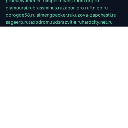
proekciyamebel.ru
imper-finans.ru
rim.org.ru
glamourai.ru
brassminus.ru
zabor-pro.ru
ftn.pp.ru
dorogoe58.ru
laimengpacker.ru
kuzova-zapchasti.ru
sageerp.ru
taxodrom.ru
dsrazvitie.ru
hardcity.net.ru
ratinghomegames.ru
topservice25.ru
gubernyan.ru
gtglasslined.ru
ii4.ru
tssport.spb.ru
andorra24.com
blackwallstreet.ru
oboimos.ru
optim-doors.com.ru
ikuch.ru
nycr.org.ru
npa21.ru
vremya-ch.spb.ru
desert000.ru
ivtorgi.ru
ifiori.ru
catalog-statei.ru
dcv.org.ru
spetsmaster174.ru
ipkameryhiseeu.ru
dum26.ru
ruspol.spb.ru
fr-opendp.ru
kam-solnyshko.ru
cheyenne-arapaho.ru
sevzapmetal.spb.ru
ted-lapidus.spb.ru
parasite-eliminator.ru
sigma-complete.ru
modernworld.ru
dama-moda.ru
eholot-group.ru
sk-nvkz.ru
DRONGOLD.RU
democratia2.ru
i-farmer.ru
mass-sport.org
jablonex.spb.ru
bookmess.ru
linkword.ru
refineua.com.ru
cs-spec.net.ru
altay-mebel.ru