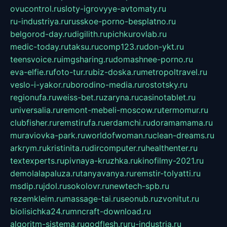
ovucontrol.ru
sloty-igrovyye-avtomaty.ru
ru-industriya.ru
russkoe-porno-besplatno.ru
belgorod-day.ru
digilith.ru
pichkurovlab.ru
medic-today.ru
taksu.ru
comp123.ru
don-ykt.ru
teensvoice.ru
imgsharing.ru
domashnee-porno.ru
eva-elfie.ru
foto-tur.ru
biz-doska.ru
metropoltravel.ru
veslo-i-yakor.ru
borodino-media.ru
rostotsky.ru
regionufa.ru
weiss-bet.ru
zaryna.ru
casinotablet.ru
universalia.ru
remont-mebeli-moscow.ru
termomur.ru
clubfisher.ru
remstirufa.ru
erdamchi.ru
doramamama.ru
muraviovka-park.ru
worldofwoman.ru
clean-dreams.ru
arkrym.ru
kristinita.ru
dircomputer.ru
healthenter.ru
textexperts.ru
pivnaya-kruzhka.ru
kinofilmy-2021.ru
demolalapaluza.ru
tanyavanya.ru
remstir-tolyatti.ru
msdip.ru
jdol.ru
sokolovr.ru
newtech-spb.ru
rezemkleim.ru
massage-tai.ru
seonub.ru
zvonitut.ru
biolisichka24.ru
mncraft-download.ru
algoritm-sistema.ru
godflesh.ru
ru-industria.ru