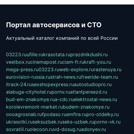
Портал автосервисов и СТО
Актуальный каталог компаний по всей России
03223.ru
ufille.ru
krasotata.ru
prazdnikdushi.ru
veetbox.ru
cinemapost.ru
ciam-fr.ru
kraft-you.ru
mega-press.ru
03223.ru
web-explore.ru
rastenuya.ru
eurovision-russia.ru
strah-news.ru
freeride-team.ru
itrack-24.ru
sexshopexpress.ru
autostudiopro.ru
alabuga-cityhotel.ru
pornv.ru
atlantpereezd.ru
bud-em-znakomye.ru
a-cdc.ru
elektrostal-news.ru
korolevremont-market.ru
budem-znakomye.ru
oooagrosnab.ru
fpodaso.ru
emfire.ru
pro-otdelky.ru
ukrasotki.ru
seksuzbek.ru
seks-uzbek.ru
porno-vk.ru
sovratili.ru
olecoon.ru
vd-dosug.ru
adonyev.ru