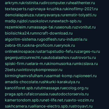
arkrym.ru
kristinita.ru
dircomputer.ru
healthenter.ru
textexperts.ru
pivnaya-kruzhka.ru
kinofilmy-2021.ru
demolalapaluza.ru
tanyavanya.ru
remstir-tolyatti.ru
msdip.ru
jdol.ru
sokolovr.ru
newtech-spb.ru
rezemkleim.ru
massage-tai.ru
seonub.ru
zvonitut.ru
biolisichka24.ru
mncraft-download.ru
algoritm-sistema.ru
godflesh.ru
ru-industria.ru
zebra-tlt.ru
okna-proficom.ru
erynok.ru
onlinekinospace.ru
startupstudio-fefu.ru
zarges-ru.ru
gegenjustizunrecht.ru
autobalashov.ru
utrovortu.ru
spiski-firm.ru
elara-m.ru
kinomusorka.ru
mkcslava.ru
2bets.ru
vintovoykompressor.ru
birminghamvsfulham.ru
sarmat-komp.ru
pioneeri.ru
amadis-chocolate.ru
shkurki-karakulya.ru
kanotiforet.spb.ru
tutmassage.ru
ecolog.org.ru
praga.spb.ru
falcorussia.ru
autodoctorservis.ru
kamertondom.spb.ru
net-life.net.ru
avto-vozim.ru
sakhcamera.ru
alliance-electro.spb.ru
stroyavt.ru