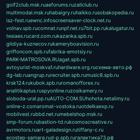
golf2club.msk.ru
aeforums.ru
zallclub.ru
multimodal.msk.ru
habaigry.ru
haikko.ru
sobakopedia.ru
isz-fest.ru
ewnc.info
screensaver-clock.net.ru
volnav.spb.ru
comnat.ru
npf.net.ru
7bit.pp.ru
kalugatur.ru
tesiaes.ru
card.com.ru
kazanka.spb.ru
gildiya-kuznecov.ru
kameryboavision.ru
griffoncom.spb.ru
fabrika-emotsiy.ru
PARK-MATROSOVA.RU
agat.spb.ru
avtoyurist-moskva1.ru
hardware.org.ru
схема-авто.рф
dg-lab.ru
angrup.ru
recruiter.spb.ru
music8.spb.ru
krsk124.ru
kubok.spb.ru
romanofforex.ru
analitikaplus.ru
spyonline.ru
zosikamery.ru
sloboda-ural.pp.ru
AUTO-COM.SU
hohota.net
alimy.ru
online-z.com
aromat-vostoka.ru
otdelkaexp.ru
mobilvest.ru
bbd.net.ru
mebelshop.msk.ru
smp-forum.ru
bastion-td.ru
kosmoscreative.ru
avrmotors.ru
art-galadesign.ru
tiffany-c.ru
ecostep-samara.ru
d-p.spb.ru
галактика73.рф