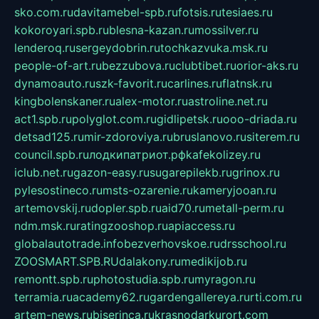
sko.com.ru
davitamebel-spb.ru
fotsis.ru
tesiaes.ru
kokoroyari.spb.ru
blesna-kazan.ru
mossilver.ru
lenderoq.ru
sergeydobrin.ru
tochkazvuka.msk.ru
people-of-art.ru
bezzubova.ru
clubtibet.ru
orior-aks.ru
dynamoauto.ru
szk-favorit.ru
carlines.ru
flatnsk.ru
kingbolenskaner.ru
alex-motor.ru
astroline.net.ru
act1.spb.ru
polyglot.com.ru
gidlipetsk.ru
ooo-driada.ru
detsad125.ru
mir-zdoroviya.ru
bruslanovo.ru
siterem.ru
council.spb.ru
лодкипатриот.рф
kafekolizey.ru
iclub.net.ru
gazon-easy.ru
sugarepilekb.ru
grinox.ru
pylesostineco.ru
msts-ozarenie.ru
kameryjooan.ru
artemovskij.ru
dopler.spb.ru
aid70.ru
metall-perm.ru
ndm.msk.ru
ratingzooshop.ru
apiaccess.ru
globalautotrade.info
bezverhovskoe.ru
drsschool.ru
ZOOSMART.SPB.RU
dalakony.ru
medikijob.ru
remontt.spb.ru
photostudia.spb.ru
myragon.ru
terramia.ru
academy62.ru
gardengallereya.ru
rti.com.ru
artem-news.ru
biserinca.ru
krasnodarkurort.com