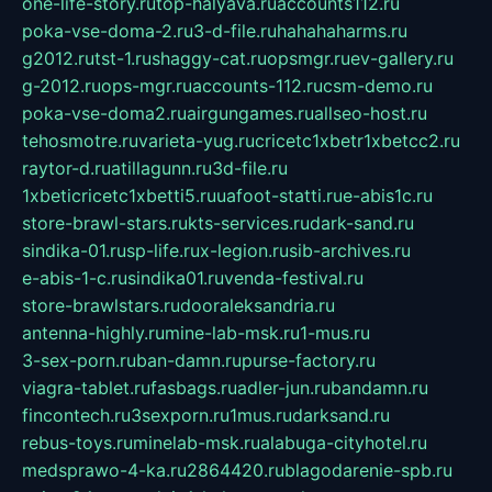
one-life-story.ru
top-halyava.ru
accounts112.ru
poka-vse-doma-2.ru
3-d-file.ru
hahahaharms.ru
g2012.ru
tst-1.ru
shaggy-cat.ru
opsmgr.ru
ev-gallery.ru
g-2012.ru
ops-mgr.ru
accounts-112.ru
csm-demo.ru
poka-vse-doma2.ru
airgungames.ru
allseo-host.ru
tehosmotre.ru
varieta-yug.ru
cricetc1xbetr1xbetcc2.ru
raytor-d.ru
atillagunn.ru
3d-file.ru
1xbeticricetc1xbetti5.ru
uafoot-statti.ru
e-abis1c.ru
store-brawl-stars.ru
kts-services.ru
dark-sand.ru
sindika-01.ru
sp-life.ru
x-legion.ru
sib-archives.ru
e-abis-1-c.ru
sindika01.ru
venda-festival.ru
store-brawlstars.ru
dooraleksandria.ru
antenna-highly.ru
mine-lab-msk.ru
1-mus.ru
3-sex-porn.ru
ban-damn.ru
purse-factory.ru
viagra-tablet.ru
fasbags.ru
adler-jun.ru
bandamn.ru
fincontech.ru
3sexporn.ru
1mus.ru
darksand.ru
rebus-toys.ru
minelab-msk.ru
alabuga-cityhotel.ru
medsprawo-4-ka.ru
2864420.ru
blagodarenie-spb.ru