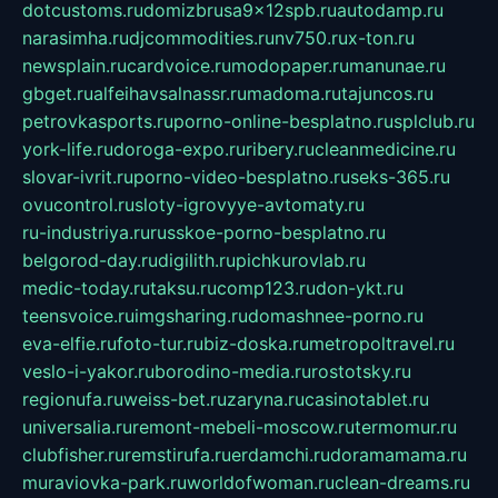
dotcustoms.ru
domizbrusa9x12spb.ru
autodamp.ru
narasimha.ru
djcommodities.ru
nv750.ru
x-ton.ru
newsplain.ru
cardvoice.ru
modopaper.ru
manunae.ru
gbget.ru
alfeihavsalnassr.ru
madoma.ru
tajuncos.ru
petrovkasports.ru
porno-online-besplatno.ru
splclub.ru
york-life.ru
doroga-expo.ru
ribery.ru
cleanmedicine.ru
slovar-ivrit.ru
porno-video-besplatno.ru
seks-365.ru
ovucontrol.ru
sloty-igrovyye-avtomaty.ru
ru-industriya.ru
russkoe-porno-besplatno.ru
belgorod-day.ru
digilith.ru
pichkurovlab.ru
medic-today.ru
taksu.ru
comp123.ru
don-ykt.ru
teensvoice.ru
imgsharing.ru
domashnee-porno.ru
eva-elfie.ru
foto-tur.ru
biz-doska.ru
metropoltravel.ru
veslo-i-yakor.ru
borodino-media.ru
rostotsky.ru
regionufa.ru
weiss-bet.ru
zaryna.ru
casinotablet.ru
universalia.ru
remont-mebeli-moscow.ru
termomur.ru
clubfisher.ru
remstirufa.ru
erdamchi.ru
doramamama.ru
muraviovka-park.ru
worldofwoman.ru
clean-dreams.ru