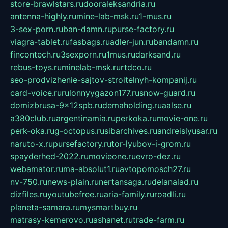
store-brawlstars.ru
dooraleksandria.ru
antenna-highly.ru
mine-lab-msk.ru
1-mus.ru
3-sex-porn.ru
ban-damn.ru
purse-factory.ru
viagra-tablet.ru
fasbags.ru
adler-jun.ru
bandamn.ru
fincontech.ru
3sexporn.ru
1mus.ru
darksand.ru
rebus-toys.ru
minelab-msk.ru
rtdco.ru
seo-prodvizhenie-sajtov-stroitelnyh-kompanij.ru
card-voice.ru
rulonnyygazon177.ru
snow-guard.ru
domizbrusa-9x12spb.ru
demaholding.ru
aalse.ru
a380club.ru
argentinamia.ru
perkoka.ru
movie-one.ru
perk-oka.ru
g-octopus.ru
sibarchives.ru
andreislyusar.ru
naruto-x.ru
pursefactory.ru
tor-lyubov-i-grom.ru
spayderhed-2022.ru
movieone.ru
evro-dez.ru
webamator.ru
ma-absolut1.ru
avtopomosch27.ru
nv-750.ru
news-plain.ru
nertansaga.ru
delanalad.ru
dizfiles.ru
youtubefree.ru
aria-family.ru
roadli.ru
planeta-samara.ru
mysmartbuy.ru
matrasy-kemerovo.ru
ashanet.ru
trade-farm.ru