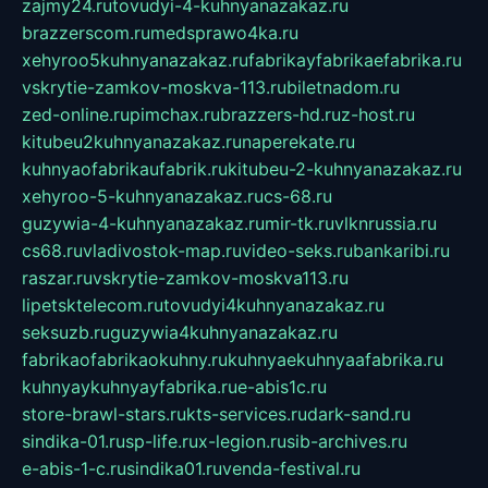
zajmy24.ru
tovudyi-4-kuhnyanazakaz.ru
brazzerscom.ru
medsprawo4ka.ru
xehyroo5kuhnyanazakaz.ru
fabrikayfabrikaefabrika.ru
vskrytie-zamkov-moskva-113.ru
biletnadom.ru
zed-online.ru
pimchax.ru
brazzers-hd.ru
z-host.ru
kitubeu2kuhnyanazakaz.ru
naperekate.ru
kuhnyaofabrikaufabrik.ru
kitubeu-2-kuhnyanazakaz.ru
xehyroo-5-kuhnyanazakaz.ru
cs-68.ru
guzywia-4-kuhnyanazakaz.ru
mir-tk.ru
vlknrussia.ru
cs68.ru
vladivostok-map.ru
video-seks.ru
bankaribi.ru
raszar.ru
vskrytie-zamkov-moskva113.ru
lipetsktelecom.ru
tovudyi4kuhnyanazakaz.ru
seksuzb.ru
guzywia4kuhnyanazakaz.ru
fabrikaofabrikaokuhny.ru
kuhnyaekuhnyaafabrika.ru
kuhnyaykuhnyayfabrika.ru
e-abis1c.ru
store-brawl-stars.ru
kts-services.ru
dark-sand.ru
sindika-01.ru
sp-life.ru
x-legion.ru
sib-archives.ru
e-abis-1-c.ru
sindika01.ru
venda-festival.ru