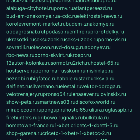
itrack-24.ru
sexshopexpress.ru
autostudiopro.ru
alabuga-cityhotel.ru
pornv.ru
atlantpereezd.ru
bud-em-znakomye.ru
a-cdc.ru
elektrostal-news.ru
korolevremont-market.ru
budem-znakomye.ru
oooagrosnab.ru
fpodaso.ru
emfire.ru
pro-otdelky.ru
ukrasotki.ru
seksuzbek.ru
seks-uzbek.ru
porno-vk.ru
sovratili.ru
olecoon.ru
vd-dosug.ru
adonyev.ru
rbc-news.ru
porno-skvirt.ru
krospr.ru
13autor-kolonka.ru
sormol.ru
2rich.ru
hostel-65.ru
hostserve.ru
porno-na-russkom.ru
mishinlab.ru
neznobi.ru
bigfatcc.ru
habble.ru
starbucksvia.ru
delfinet.ru
silvernano.ru
elestal.ru
vektor-doroga.ru
velotrenajery.ru
pronso54.ru
lenasever.ru
lovinskix.ru
show-pets.ru
smartnews03.ru
discofoxworld.ru
miraclecoon.ru
pongup.ru
hostel65.ru
liura.ru
glasspb.ru
firehunters.ru
gribowo.ru
gnalis.ru
bulkitula.ru
hometown-france.ru
1-xbeticricetc-1-xbetti-5.ru
shop-garena.ru
cricetc-1-xbetr-1-xbetcc-2.ru