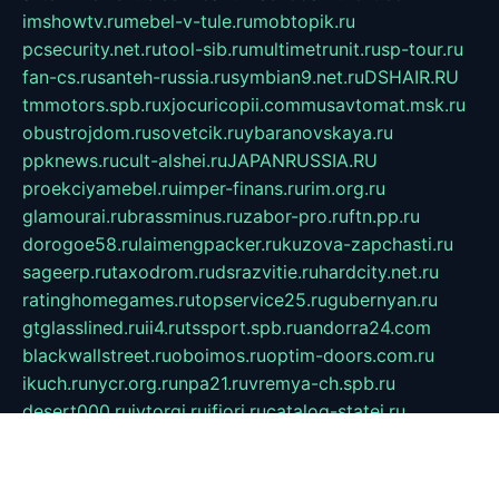
imshowtv.ru
mebel-v-tule.ru
mobtopik.ru
pcsecurity.net.ru
tool-sib.ru
multimetrunit.ru
sp-tour.ru
fan-cs.ru
santeh-russia.ru
symbian9.net.ru
DSHAIR.RU
tmmotors.spb.ru
xjocuricopii.com
musavtomat.msk.ru
obustrojdom.ru
sovetcik.ru
ybaranovskaya.ru
ppknews.ru
cult-alshei.ru
JAPANRUSSIA.RU
proekciyamebel.ru
imper-finans.ru
rim.org.ru
glamourai.ru
brassminus.ru
zabor-pro.ru
ftn.pp.ru
dorogoe58.ru
laimengpacker.ru
kuzova-zapchasti.ru
sageerp.ru
taxodrom.ru
dsrazvitie.ru
hardcity.net.ru
ratinghomegames.ru
topservice25.ru
gubernyan.ru
gtglasslined.ru
ii4.ru
tssport.spb.ru
andorra24.com
blackwallstreet.ru
oboimos.ru
optim-doors.com.ru
ikuch.ru
nycr.org.ru
npa21.ru
vremya-ch.spb.ru
desert000.ru
ivtorgi.ru
ifiori.ru
catalog-statei.ru
dcv.org.ru
spetsmaster174.ru
ipkameryhiseeu.ru
dum26.ru
ruspol.spb.ru
fr-opendp.ru
kam-solnyshko.ru
cheyenne-arapaho.ru
sevzapmetal.spb.ru