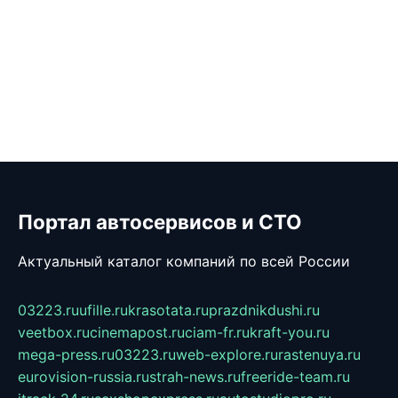
Портал автосервисов и СТО
Актуальный каталог компаний по всей России
03223.ru
ufille.ru
krasotata.ru
prazdnikdushi.ru
veetbox.ru
cinemapost.ru
ciam-fr.ru
kraft-you.ru
mega-press.ru
03223.ru
web-explore.ru
rastenuya.ru
eurovision-russia.ru
strah-news.ru
freeride-team.ru