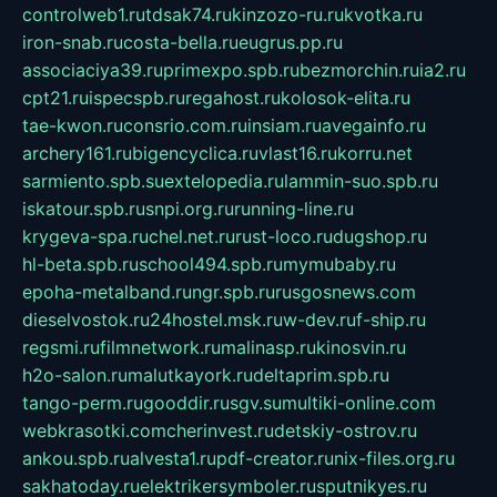
controlweb1.ru
tdsak74.ru
kinzozo-ru.ru
kvotka.ru
iron-snab.ru
costa-bella.ru
eugrus.pp.ru
associaciya39.ru
primexpo.spb.ru
bezmorchin.ru
ia2.ru
cpt21.ru
ispecspb.ru
regahost.ru
kolosok-elita.ru
tae-kwon.ru
consrio.com.ru
insiam.ru
avegainfo.ru
archery161.ru
bigencyclica.ru
vlast16.ru
korru.net
sarmiento.spb.su
extelopedia.ru
lammin-suo.spb.ru
iskatour.spb.ru
snpi.org.ru
running-line.ru
krygeva-spa.ru
chel.net.ru
rust-loco.ru
dugshop.ru
hl-beta.spb.ru
school494.spb.ru
mymubaby.ru
epoha-metalband.ru
ngr.spb.ru
rusgosnews.com
dieselvostok.ru
24hostel.msk.ru
w-dev.ru
f-ship.ru
regsmi.ru
filmnetwork.ru
malinasp.ru
kinosvin.ru
h2o-salon.ru
malutkayork.ru
deltaprim.spb.ru
tango-perm.ru
gooddir.ru
sgv.su
multiki-online.com
webkrasotki.com
cherinvest.ru
detskiy-ostrov.ru
ankou.spb.ru
alvesta1.ru
pdf-creator.ru
nix-files.org.ru
sakhatoday.ru
elektrikersymboler.ru
sputnikyes.ru