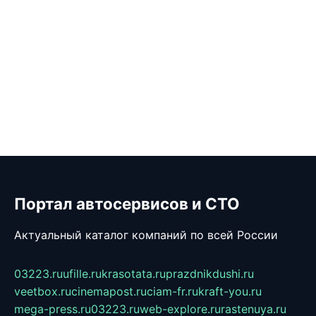
Портал автосервисов и СТО
Актуальный каталог компаний по всей России
03223.ru
ufille.ru
krasotata.ru
prazdnikdushi.ru
veetbox.ru
cinemapost.ru
ciam-fr.ru
kraft-you.ru
mega-press.ru
03223.ru
web-explore.ru
rastenuya.ru