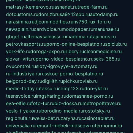
matrasy-kemerovo.ru
ashanet.ru
trade-farm.ru
dotcustoms.ru
domizbrusa9x12spb.ru
autodamp.ru
narasimha.ru
djcommodities.ru
nv750.ru
x-ton.ru
newsplain.ru
cardvoice.ru
modopaper.ru
manunae.ru
gbget.ru
alfeihavsalnassr.ru
madoma.ru
tajuncos.ru
petrovkasports.ru
porno-online-besplatno.ru
splclub.ru
york-life.ru
doroga-expo.ru
ribery.ru
cleanmedicine.ru
slovar-ivrit.ru
porno-video-besplatno.ru
seks-365.ru
ovucontrol.ru
sloty-igrovyye-avtomaty.ru
ru-industriya.ru
russkoe-porno-besplatno.ru
belgorod-day.ru
digilith.ru
pichkurovlab.ru
medic-today.ru
taksu.ru
comp123.ru
don-ykt.ru
teensvoice.ru
imgsharing.ru
domashnee-porno.ru
eva-elfie.ru
foto-tur.ru
biz-doska.ru
metropoltravel.ru
veslo-i-yakor.ru
borodino-media.ru
rostotsky.ru
regionufa.ru
weiss-bet.ru
zaryna.ru
casinotablet.ru
universalia.ru
remont-mebeli-moscow.ru
termomur.ru
clubfisher.ru
remstirufa.ru
erdamchi.ru
doramamama.ru