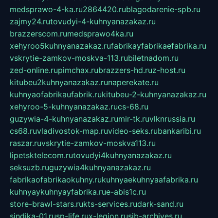
medsprawo-4-ka.ru
2864420.ru
blagodarenie-spb.ru
zajmy24.ru
tovudyi-4-kuhnyanazakaz.ru
brazzerscom.ru
medsprawo4ka.ru
xehyroo5kuhnyanazakaz.ru
fabrikayfabrikaefabrika.ru
vskrytie-zamkov-moskva-113.ru
biletnadom.ru
zed-online.ru
pimchax.ru
brazzers-hd.ru
z-host.ru
kitubeu2kuhnyanazakaz.ru
naperekate.ru
kuhnyaofabrikaufabrik.ru
kitubeu-2-kuhnyanazakaz.ru
xehyroo-5-kuhnyanazakaz.ru
cs-68.ru
guzywia-4-kuhnyanazakaz.ru
mir-tk.ru
vlknrussia.ru
cs68.ru
vladivostok-map.ru
video-seks.ru
bankaribi.ru
raszar.ru
vskrytie-zamkov-moskva113.ru
lipetsktelecom.ru
tovudyi4kuhnyanazakaz.ru
seksuzb.ru
guzywia4kuhnyanazakaz.ru
fabrikaofabrikaokuhny.ru
kuhnyaekuhnyaafabrika.ru
kuhnyaykuhnyayfabrika.ru
e-abis1c.ru
store-brawl-stars.ru
kts-services.ru
dark-sand.ru
sindika-01.ru
sp-life.ru
x-legion.ru
sib-archives.ru