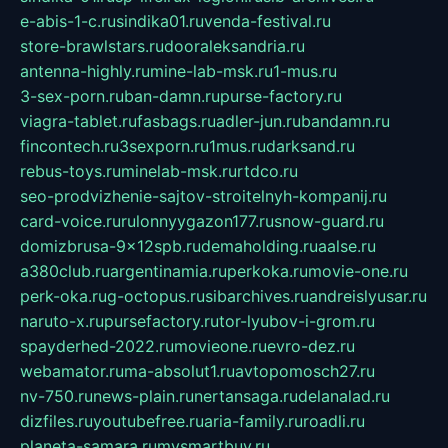
e-abis-1-c.ru
sindika01.ru
venda-festival.ru
store-brawlstars.ru
dooraleksandria.ru
antenna-highly.ru
mine-lab-msk.ru
1-mus.ru
3-sex-porn.ru
ban-damn.ru
purse-factory.ru
viagra-tablet.ru
fasbags.ru
adler-jun.ru
bandamn.ru
fincontech.ru
3sexporn.ru
1mus.ru
darksand.ru
rebus-toys.ru
minelab-msk.ru
rtdco.ru
seo-prodvizhenie-sajtov-stroitelnyh-kompanij.ru
card-voice.ru
rulonnyygazon177.ru
snow-guard.ru
domizbrusa-9x12spb.ru
demaholding.ru
aalse.ru
a380club.ru
argentinamia.ru
perkoka.ru
movie-one.ru
perk-oka.ru
g-octopus.ru
sibarchives.ru
andreislyusar.ru
naruto-x.ru
pursefactory.ru
tor-lyubov-i-grom.ru
spayderhed-2022.ru
movieone.ru
evro-dez.ru
webamator.ru
ma-absolut1.ru
avtopomosch27.ru
nv-750.ru
news-plain.ru
nertansaga.ru
delanalad.ru
dizfiles.ru
youtubefree.ru
aria-family.ru
roadli.ru
planeta-samara.ru
mysmartbuy.ru