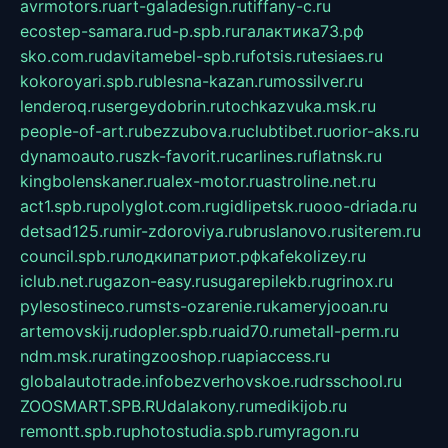
avrmotors.ru
art-galadesign.ru
tiffany-c.ru
ecostep-samara.ru
d-p.spb.ru
галактика73.рф
sko.com.ru
davitamebel-spb.ru
fotsis.ru
tesiaes.ru
kokoroyari.spb.ru
blesna-kazan.ru
mossilver.ru
lenderoq.ru
sergeydobrin.ru
tochkazvuka.msk.ru
people-of-art.ru
bezzubova.ru
clubtibet.ru
orior-aks.ru
dynamoauto.ru
szk-favorit.ru
carlines.ru
flatnsk.ru
kingbolenskaner.ru
alex-motor.ru
astroline.net.ru
act1.spb.ru
polyglot.com.ru
gidlipetsk.ru
ooo-driada.ru
detsad125.ru
mir-zdoroviya.ru
bruslanovo.ru
siterem.ru
council.spb.ru
лодкипатриот.рф
kafekolizey.ru
iclub.net.ru
gazon-easy.ru
sugarepilekb.ru
grinox.ru
pylesostineco.ru
msts-ozarenie.ru
kameryjooan.ru
artemovskij.ru
dopler.spb.ru
aid70.ru
metall-perm.ru
ndm.msk.ru
ratingzooshop.ru
apiaccess.ru
globalautotrade.info
bezverhovskoe.ru
drsschool.ru
ZOOSMART.SPB.RU
dalakony.ru
medikijob.ru
remontt.spb.ru
photostudia.spb.ru
myragon.ru