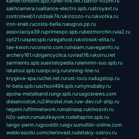
kamertondom.spb.ru
net-life.net.ru
avto-vozim.ru
sakhcamera.ru
alliance-electro.spb.ru
stroyavt.ru
controlweb1.ru
tdsak74.ru
kinzozo-ru.ru
kvotka.ru
iron-snab.ru
costa-bella.ru
eugrus.pp.ru
associaciya39.ru
primexpo.spb.ru
bezmorchin.ru
ia2.ru
cpt21.ru
ispecspb.ru
regahost.ru
kolosok-elita.ru
tae-kwon.ru
consrio.com.ru
insiam.ru
avegainfo.ru
archery161.ru
bigencyclica.ru
vlast16.ru
korru.net
sarmiento.spb.su
extelopedia.ru
lammin-suo.spb.ru
iskatour.spb.ru
snpi.org.ru
running-line.ru
krygeva-spa.ru
chel.net.ru
rust-loco.ru
dugshop.ru
hl-beta.spb.ru
school494.spb.ru
mymubaby.ru
epoha-metalband.ru
ngr.spb.ru
rusgosnews.com
dieselvostok.ru
24hostel.msk.ru
w-dev.ru
f-ship.ru
regsmi.ru
filmnetwork.ru
malinasp.ru
kinosvin.ru
h2o-salon.ru
malutkayork.ru
deltaprim.spb.ru
tango-perm.ru
gooddir.ru
sgv.su
multiki-online.com
webkrasotki.com
cherinvest.ru
detskiy-ostrov.ru