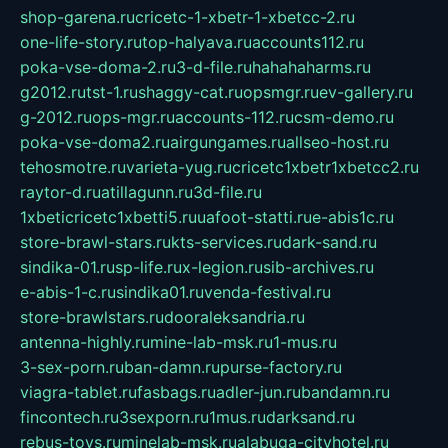
shop-garena.ru
cricetc-1-xbetr-1-xbetcc-2.ru
one-life-story.ru
top-halyava.ru
accounts112.ru
poka-vse-doma-2.ru
3-d-file.ru
hahahaharms.ru
g2012.ru
tst-1.ru
shaggy-cat.ru
opsmgr.ru
ev-gallery.ru
g-2012.ru
ops-mgr.ru
accounts-112.ru
csm-demo.ru
poka-vse-doma2.ru
airgungames.ru
allseo-host.ru
tehosmotre.ru
varieta-yug.ru
cricetc1xbetr1xbetcc2.ru
raytor-d.ru
atillagunn.ru
3d-file.ru
1xbeticricetc1xbetti5.ru
uafoot-statti.ru
e-abis1c.ru
store-brawl-stars.ru
kts-services.ru
dark-sand.ru
sindika-01.ru
sp-life.ru
x-legion.ru
sib-archives.ru
e-abis-1-c.ru
sindika01.ru
venda-festival.ru
store-brawlstars.ru
dooraleksandria.ru
antenna-highly.ru
mine-lab-msk.ru
1-mus.ru
3-sex-porn.ru
ban-damn.ru
purse-factory.ru
viagra-tablet.ru
fasbags.ru
adler-jun.ru
bandamn.ru
fincontech.ru
3sexporn.ru
1mus.ru
darksand.ru
rebus-toys.ru
minelab-msk.ru
alabuga-cityhotel.ru