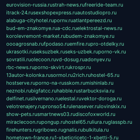
eurovision-russia.ru
strah-news.ru
freeride-team.ru
itrack-24.ru
sexshopexpress.ru
autostudiopro.ru
alabuga-cityhotel.ru
pornv.ru
atlantpereezd.ru
bud-em-znakomye.ru
a-cdc.ru
elektrostal-news.ru
korolevremont-market.ru
budem-znakomye.ru
oooagrosnab.ru
fpodaso.ru
emfire.ru
pro-otdelky.ru
ukrasotki.ru
seksuzbek.ru
seks-uzbek.ru
porno-vk.ru
sovratili.ru
olecoon.ru
vd-dosug.ru
adonyev.ru
rbc-news.ru
porno-skvirt.ru
krospr.ru
13autor-kolonka.ru
sormol.ru
2rich.ru
hostel-65.ru
hostserve.ru
porno-na-russkom.ru
mishinlab.ru
neznobi.ru
bigfatcc.ru
habble.ru
starbucksvia.ru
delfinet.ru
silvernano.ru
elestal.ru
vektor-doroga.ru
velotrenajery.ru
pronso54.ru
lenasever.ru
lovinskix.ru
show-pets.ru
smartnews03.ru
discofoxworld.ru
miraclecoon.ru
pongup.ru
hostel65.ru
liura.ru
glasspb.ru
firehunters.ru
gribowo.ru
gnalis.ru
bulkitula.ru
hometown-france.ru
1-xbeticricetc-1-xbetti-5.ru