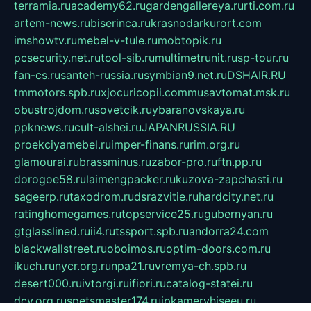
terramia.ru
academy62.ru
gardengallereya.ru
rti.com.ru
artem-news.ru
biserinca.ru
krasnodarkurort.com
imshowtv.ru
mebel-v-tule.ru
mobtopik.ru
pcsecurity.net.ru
tool-sib.ru
multimetrunit.ru
sp-tour.ru
fan-cs.ru
santeh-russia.ru
symbian9.net.ru
DSHAIR.RU
tmmotors.spb.ru
xjocuricopii.com
musavtomat.msk.ru
obustrojdom.ru
sovetcik.ru
ybaranovskaya.ru
ppknews.ru
cult-alshei.ru
JAPANRUSSIA.RU
proekciyamebel.ru
imper-finans.ru
rim.org.ru
glamourai.ru
brassminus.ru
zabor-pro.ru
ftn.pp.ru
dorogoe58.ru
laimengpacker.ru
kuzova-zapchasti.ru
sageerp.ru
taxodrom.ru
dsrazvitie.ru
hardcity.net.ru
ratinghomegames.ru
topservice25.ru
gubernyan.ru
gtglasslined.ru
ii4.ru
tssport.spb.ru
andorra24.com
blackwallstreet.ru
oboimos.ru
optim-doors.com.ru
ikuch.ru
nycr.org.ru
npa21.ru
vremya-ch.spb.ru
desert000.ru
ivtorgi.ru
ifiori.ru
catalog-statei.ru
dcv.org.ru
spetsmaster174.ru
ipkameryhiseeu.ru