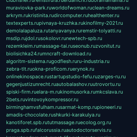
muraviovka-park.ru
worldofwoman.ru
clean-dreams.ru
arkrym.ru
kristinita.ru
dircomputer.ru
healthenter.ru
textexperts.ru
pivnaya-kruzhka.ru
kinofilmy-2021.ru
demolalapaluza.ru
tanyavanya.ru
remstir-tolyatti.ru
msdip.ru
jdol.ru
sokolovr.ru
newtech-spb.ru
rezemkleim.ru
massage-tai.ru
seonub.ru
zvonitut.ru
biolisichka24.ru
mncraft-download.ru
algoritm-sistema.ru
godflesh.ru
ru-industria.ru
zebra-tlt.ru
okna-proficom.ru
erynok.ru
onlinekinospace.ru
startupstudio-fefu.ru
zarges-ru.ru
gegenjustizunrecht.ru
autobalashov.ru
utrovortu.ru
spiski-firm.ru
elara-m.ru
kinomusorka.ru
mkcslava.ru
2bets.ru
vintovoykompressor.ru
birminghamvsfulham.ru
sarmat-komp.ru
pioneeri.ru
amadis-chocolate.ru
shkurki-karakulya.ru
kanotiforet.spb.ru
tutmassage.ru
ecolog.org.ru
praga.spb.ru
falcorussia.ru
autodoctorservis.ru