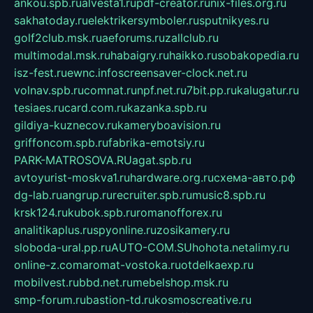
ankou.spb.ru
alvesta1.ru
pdf-creator.ru
nix-files.org.ru
sakhatoday.ru
elektrikersymboler.ru
sputnikyes.ru
golf2club.msk.ru
aeforums.ru
zallclub.ru
multimodal.msk.ru
habaigry.ru
haikko.ru
sobakopedia.ru
isz-fest.ru
ewnc.info
screensaver-clock.net.ru
volnav.spb.ru
comnat.ru
npf.net.ru
7bit.pp.ru
kalugatur.ru
tesiaes.ru
card.com.ru
kazanka.spb.ru
gildiya-kuznecov.ru
kameryboavision.ru
griffoncom.spb.ru
fabrika-emotsiy.ru
PARK-MATROSOVA.RU
agat.spb.ru
avtoyurist-moskva1.ru
hardware.org.ru
схема-авто.рф
dg-lab.ru
angrup.ru
recruiter.spb.ru
music8.spb.ru
krsk124.ru
kubok.spb.ru
romanofforex.ru
analitikaplus.ru
spyonline.ru
zosikamery.ru
sloboda-ural.pp.ru
AUTO-COM.SU
hohota.net
alimy.ru
online-z.com
aromat-vostoka.ru
otdelkaexp.ru
mobilvest.ru
bbd.net.ru
mebelshop.msk.ru
smp-forum.ru
bastion-td.ru
kosmoscreative.ru