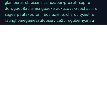
glamourai.ru
brassminus.ru
zabor-pro.ru
ftn.pp.ru
dorogoe58.ru
laimengpacker.ru
kuzova-zapchasti.ru
sageerp.ru
taxodrom.ru
dsrazvitie.ru
hardcity.net.ru
ratinghomegames.ru
topservice25.ru
gubernyan.ru
gtglasslined.ru
ii4.ru
tssport.spb.ru
andorra24.com
blackwallstreet.ru
oboimos.ru
optim-doors.com.ru
ikuch.ru
nycr.org.ru
npa21.ru
vremya-ch.spb.ru
desert000.ru
ivtorgi.ru
ifiori.ru
catalog-statei.ru
dcv.org.ru
spetsmaster174.ru
ipkameryhiseeu.ru
dum26.ru
ruspol.spb.ru
fr-opendp.ru
kam-solnyshko.ru
cheyenne-arapaho.ru
sevzapmetal.spb.ru
ted-lapidus.spb.ru
parasite-eliminator.ru
sigma-complete.ru
modernworld.ru
dama-moda.ru
eholot-group.ru
sk-nvkz.ru
DRONGOLD.RU
democratia2.ru
i-farmer.ru
mass-sport.org
jablonex.spb.ru
bookmess.ru
linkword.ru
refineua.com.ru
cs-spec.net.ru
altay-mebel.ru
DNK-THEATRE.RU
mechaniks.spb.ru
ipcamtechage.ru