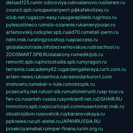
detsad125.ru
mir-zdoroviya.ru
bruslanovo.ru
siterem.ru
council.spb.ru
лодкипатриот.рф
kafekolizey.ru
iclub.net.ru
gazon-easy.ru
sugarepilekb.ru
grinox.ru
pylesostineco.ru
msts-ozarenie.ru
kameryjooan.ru
artemovskij.ru
dopler.spb.ru
aid70.ru
metall-perm.ru
ndm.msk.ru
ratingzooshop.ru
apiaccess.ru
globalautotrade.info
bezverhovskoe.ru
drsschool.ru
ZOOSMART.SPB.RU
dalakony.ru
medikijob.ru
remontt.spb.ru
photostudia.spb.ru
myragon.ru
terramia.ru
academy62.ru
gardengallereya.ru
rti.com.ru
artem-news.ru
biserinca.ru
krasnodarkurort.com
imshowtv.ru
mebel-v-tule.ru
mobtopik.ru
pcsecurity.net.ru
tool-sib.ru
multimetrunit.ru
sp-tour.ru
fan-cs.ru
santeh-russia.ru
symbian9.net.ru
DSHAIR.RU
tmmotors.spb.ru
xjocuricopii.com
musavtomat.msk.ru
obustrojdom.ru
sovetcik.ru
ybaranovskaya.ru
ppknews.ru
cult-alshei.ru
JAPANRUSSIA.RU
proekciyamebel.ru
imper-finans.ru
rim.org.ru