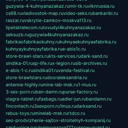
guzywia-4-kuhnyanazakaz.ru
mir-tk.ru
vlknrussia.ru
cs68.ru
vladivostok-map.ru
video-seks.ru
bankaribi.ru
raszar.ru
vskrytie-zamkov-moskva113.ru
lipetsktelecom.ru
tovudyi4kuhnyanazakaz.ru
seksuzb.ru
guzywia4kuhnyanazakaz.ru
fabrikaofabrikaokuhny.ru
kuhnyaekuhnyaafabrika.ru
kuhnyaykuhnyayfabrika.ru
e-abis1c.ru
store-brawl-stars.ru
kts-services.ru
dark-sand.ru
sindika-01.ru
sp-life.ru
x-legion.ru
sib-archives.ru
e-abis-1-c.ru
sindika01.ru
venda-festival.ru
store-brawlstars.ru
dooraleksandria.ru
antenna-highly.ru
mine-lab-msk.ru
1-mus.ru
3-sex-porn.ru
ban-damn.ru
purse-factory.ru
viagra-tablet.ru
fasbags.ru
adler-jun.ru
bandamn.ru
fincontech.ru
3sexporn.ru
1mus.ru
darksand.ru
rebus-toys.ru
minelab-msk.ru
rtdco.ru
seo-prodvizhenie-sajtov-stroitelnyh-kompanij.ru
card-voice.ru
rulonnyygazon177.ru
snow-guard.ru