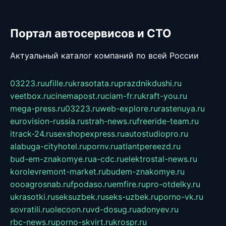
Портал автосервисов и СТО
Актуальный каталог компаний по всей России
03223.ru
ufille.ru
krasotata.ru
prazdnikdushi.ru
veetbox.ru
cinemapost.ru
ciam-fr.ru
kraft-you.ru
mega-press.ru
03223.ru
web-explore.ru
rastenuya.ru
eurovision-russia.ru
strah-news.ru
freeride-team.ru
itrack-24.ru
sexshopexpress.ru
autostudiopro.ru
alabuga-cityhotel.ru
pornv.ru
atlantpereezd.ru
bud-em-znakomye.ru
a-cdc.ru
elektrostal-news.ru
korolevremont-market.ru
budem-znakomye.ru
oooagrosnab.ru
fpodaso.ru
emfire.ru
pro-otdelky.ru
ukrasotki.ru
seksuzbek.ru
seks-uzbek.ru
porno-vk.ru
sovratili.ru
olecoon.ru
vd-dosug.ru
adonyev.ru
rbc-news.ru
porno-skvirt.ru
krospr.ru