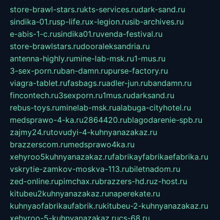
store-brawl-stars.ru
kts-services.ru
dark-sand.ru
sindika-01.ru
sp-life.ru
x-legion.ru
sib-archives.ru
e-abis-1-c.ru
sindika01.ru
venda-festival.ru
store-brawlstars.ru
dooraleksandria.ru
antenna-highly.ru
mine-lab-msk.ru
1-mus.ru
3-sex-porn.ru
ban-damn.ru
purse-factory.ru
viagra-tablet.ru
fasbags.ru
adler-jun.ru
bandamn.ru
fincontech.ru
3sexporn.ru
1mus.ru
darksand.ru
rebus-toys.ru
minelab-msk.ru
alabuga-cityhotel.ru
medsprawo-4-ka.ru
2864420.ru
blagodarenie-spb.ru
zajmy24.ru
tovudyi-4-kuhnyanazakaz.ru
brazzerscom.ru
medsprawo4ka.ru
xehyroo5kuhnyanazakaz.ru
fabrikayfabrikaefabrika.ru
vskrytie-zamkov-moskva-113.ru
biletnadom.ru
zed-online.ru
pimchax.ru
brazzers-hd.ru
z-host.ru
kitubeu2kuhnyanazakaz.ru
naperekate.ru
kuhnyaofabrikaufabrik.ru
kitubeu-2-kuhnyanazakaz.ru
xehyroo-5-kuhnyanazakaz.ru
cs-68.ru