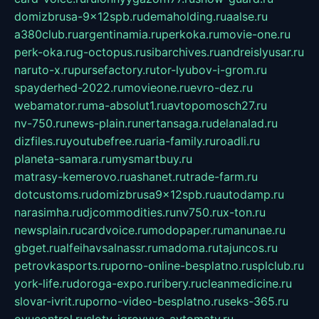
domizbrusa-9x12spb.ru
demaholding.ru
aalse.ru
a380club.ru
argentinamia.ru
perkoka.ru
movie-one.ru
perk-oka.ru
g-octopus.ru
sibarchives.ru
andreislyusar.ru
naruto-x.ru
pursefactory.ru
tor-lyubov-i-grom.ru
spayderhed-2022.ru
movieone.ru
evro-dez.ru
webamator.ru
ma-absolut1.ru
avtopomosch27.ru
nv-750.ru
news-plain.ru
nertansaga.ru
delanalad.ru
dizfiles.ru
youtubefree.ru
aria-family.ru
roadli.ru
planeta-samara.ru
mysmartbuy.ru
matrasy-kemerovo.ru
ashanet.ru
trade-farm.ru
dotcustoms.ru
domizbrusa9x12spb.ru
autodamp.ru
narasimha.ru
djcommodities.ru
nv750.ru
x-ton.ru
newsplain.ru
cardvoice.ru
modopaper.ru
manunae.ru
gbget.ru
alfeihavsalnassr.ru
madoma.ru
tajuncos.ru
petrovkasports.ru
porno-online-besplatno.ru
splclub.ru
york-life.ru
doroga-expo.ru
ribery.ru
cleanmedicine.ru
slovar-ivrit.ru
porno-video-besplatno.ru
seks-365.ru