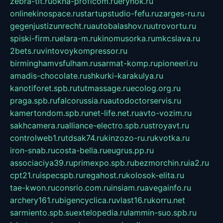
zebra-tlt.ru
okna-proficom.ru
erynok.ru
onlinekinospace.ru
startupstudio-fefu.ru
zarges-ru.ru
gegenjustizunrecht.ru
autobalashov.ru
utrovortu.ru
spiski-firm.ru
elara-m.ru
kinomusorka.ru
mkcslava.ru
2bets.ru
vintovoykompressor.ru
birminghamvsfulham.ru
sarmat-komp.ru
pioneeri.ru
amadis-chocolate.ru
shkurki-karakulya.ru
kanotiforet.spb.ru
tutmassage.ru
ecolog.org.ru
praga.spb.ru
falcorussia.ru
autodoctorservis.ru
kamertondom.spb.ru
net-life.net.ru
avto-vozim.ru
sakhcamera.ru
alliance-electro.spb.ru
stroyavt.ru
controlweb1.ru
tdsak74.ru
kinzozo-ru.ru
kvotka.ru
iron-snab.ru
costa-bella.ru
eugrus.pp.ru
associaciya39.ru
primexpo.spb.ru
bezmorchin.ru
ia2.ru
cpt21.ru
ispecspb.ru
regahost.ru
kolosok-elita.ru
tae-kwon.ru
consrio.com.ru
insiam.ru
avegainfo.ru
archery161.ru
bigencyclica.ru
vlast16.ru
korru.net
sarmiento.spb.su
extelopedia.ru
lammin-suo.spb.ru