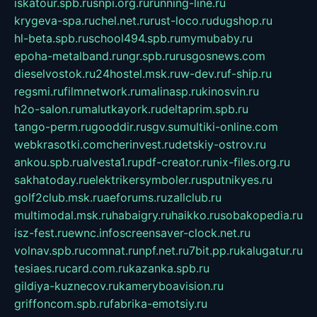
iskatour.spb.ru
snpi.org.ru
running-line.ru
krygeva-spa.ru
chel.net.ru
rust-loco.ru
dugshop.ru
hl-beta.spb.ru
school494.spb.ru
mymubaby.ru
epoha-metalband.ru
ngr.spb.ru
rusgosnews.com
dieselvostok.ru
24hostel.msk.ru
w-dev.ru
f-ship.ru
regsmi.ru
filmnetwork.ru
malinasp.ru
kinosvin.ru
h2o-salon.ru
malutkayork.ru
deltaprim.spb.ru
tango-perm.ru
gooddir.ru
sgv.su
multiki-online.com
webkrasotki.com
cherinvest.ru
detskiy-ostrov.ru
ankou.spb.ru
alvesta1.ru
pdf-creator.ru
nix-files.org.ru
sakhatoday.ru
elektrikersymboler.ru
sputnikyes.ru
golf2club.msk.ru
aeforums.ru
zallclub.ru
multimodal.msk.ru
habaigry.ru
haikko.ru
sobakopedia.ru
isz-fest.ru
ewnc.info
screensaver-clock.net.ru
volnav.spb.ru
comnat.ru
npf.net.ru
7bit.pp.ru
kalugatur.ru
tesiaes.ru
card.com.ru
kazanka.spb.ru
gildiya-kuznecov.ru
kameryboavision.ru
griffoncom.spb.ru
fabrika-emotsiy.ru