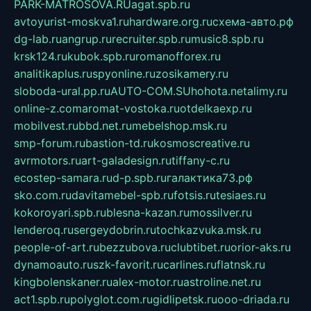
PARK-MATROSOVA.RU
agat.spb.ru
avtoyurist-moskva1.ru
hardware.org.ru
схема-авто.рф
dg-lab.ru
angrup.ru
recruiter.spb.ru
music8.spb.ru
krsk124.ru
kubok.spb.ru
romanofforex.ru
analitikaplus.ru
spyonline.ru
zosikamery.ru
sloboda-ural.pp.ru
AUTO-COM.SU
hohota.net
alimy.ru
online-z.com
aromat-vostoka.ru
otdelkaexp.ru
mobilvest.ru
bbd.net.ru
mebelshop.msk.ru
smp-forum.ru
bastion-td.ru
kosmoscreative.ru
avrmotors.ru
art-galadesign.ru
tiffany-c.ru
ecostep-samara.ru
d-p.spb.ru
галактика73.рф
sko.com.ru
davitamebel-spb.ru
fotsis.ru
tesiaes.ru
kokoroyari.spb.ru
blesna-kazan.ru
mossilver.ru
lenderoq.ru
sergeydobrin.ru
tochkazvuka.msk.ru
people-of-art.ru
bezzubova.ru
clubtibet.ru
orior-aks.ru
dynamoauto.ru
szk-favorit.ru
carlines.ru
flatnsk.ru
kingbolenskaner.ru
alex-motor.ru
astroline.net.ru
act1.spb.ru
polyglot.com.ru
gidlipetsk.ru
ooo-driada.ru