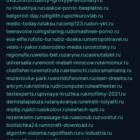
ovucontrol.ru
sloty-igrovyye-avtomaty.ru
ru-industriya.ru
russkoe-porno-besplatno.ru
belgorod-day.ru
digilith.ru
pichkurovlab.ru
medic-today.ru
taksu.ru
comp123.ru
don-ykt.ru
teensvoice.ru
imgsharing.ru
domashnee-porno.ru
eva-elfie.ru
foto-tur.ru
biz-doska.ru
metropoltravel.ru
veslo-i-yakor.ru
borodino-media.ru
rostotsky.ru
regionufa.ru
weiss-bet.ru
zaryna.ru
casinotablet.ru
universalia.ru
remont-mebeli-moscow.ru
termomur.ru
clubfisher.ru
remstirufa.ru
erdamchi.ru
doramamama.ru
muraviovka-park.ru
worldofwoman.ru
clean-dreams.ru
arkrym.ru
kristinita.ru
dircomputer.ru
healthenter.ru
textexperts.ru
pivnaya-kruzhka.ru
kinofilmy-2021.ru
demolalapaluza.ru
tanyavanya.ru
remstir-tolyatti.ru
msdip.ru
jdol.ru
sokolovr.ru
newtech-spb.ru
rezemkleim.ru
massage-tai.ru
seonub.ru
zvonitut.ru
biolisichka24.ru
mncraft-download.ru
algoritm-sistema.ru
godflesh.ru
ru-industria.ru