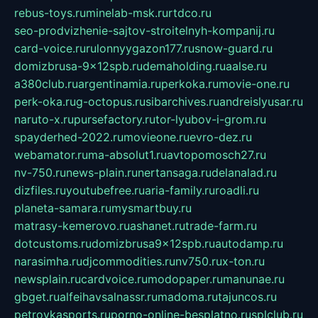
rebus-toys.ru
minelab-msk.ru
rtdco.ru
seo-prodvizhenie-sajtov-stroitelnyh-kompanij.ru
card-voice.ru
rulonnyygazon177.ru
snow-guard.ru
domizbrusa-9x12spb.ru
demaholding.ru
aalse.ru
a380club.ru
argentinamia.ru
perkoka.ru
movie-one.ru
perk-oka.ru
g-octopus.ru
sibarchives.ru
andreislyusar.ru
naruto-x.ru
pursefactory.ru
tor-lyubov-i-grom.ru
spayderhed-2022.ru
movieone.ru
evro-dez.ru
webamator.ru
ma-absolut1.ru
avtopomosch27.ru
nv-750.ru
news-plain.ru
nertansaga.ru
delanalad.ru
dizfiles.ru
youtubefree.ru
aria-family.ru
roadli.ru
planeta-samara.ru
mysmartbuy.ru
matrasy-kemerovo.ru
ashanet.ru
trade-farm.ru
dotcustoms.ru
domizbrusa9x12spb.ru
autodamp.ru
narasimha.ru
djcommodities.ru
nv750.ru
x-ton.ru
newsplain.ru
cardvoice.ru
modopaper.ru
manunae.ru
gbget.ru
alfeihavsalnassr.ru
madoma.ru
tajuncos.ru
petrovkasports.ru
porno-online-besplatno.ru
splclub.ru