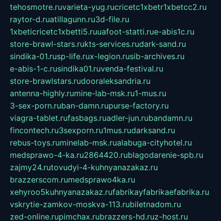
tehosmotre.ru
varieta-yug.ru
cricetc1xbetr1xbetcc2.ru
raytor-d.ru
atillagunn.ru
3d-file.ru
1xbeticricetc1xbetti5.ru
uafoot-statti.ru
e-abis1c.ru
store-brawl-stars.ru
kts-services.ru
dark-sand.ru
sindika-01.ru
sp-life.ru
x-legion.ru
sib-archives.ru
e-abis-1-c.ru
sindika01.ru
venda-festival.ru
store-brawlstars.ru
dooraleksandria.ru
antenna-highly.ru
mine-lab-msk.ru
1-mus.ru
3-sex-porn.ru
ban-damn.ru
purse-factory.ru
viagra-tablet.ru
fasbags.ru
adler-jun.ru
bandamn.ru
fincontech.ru
3sexporn.ru
1mus.ru
darksand.ru
rebus-toys.ru
minelab-msk.ru
alabuga-cityhotel.ru
medsprawo-4-ka.ru
2864420.ru
blagodarenie-spb.ru
zajmy24.ru
tovudyi-4-kuhnyanazakaz.ru
brazzerscom.ru
medsprawo4ka.ru
xehyroo5kuhnyanazakaz.ru
fabrikayfabrikaefabrika.ru
vskrytie-zamkov-moskva-113.ru
biletnadom.ru
zed-online.ru
pimchax.ru
brazzers-hd.ru
z-host.ru