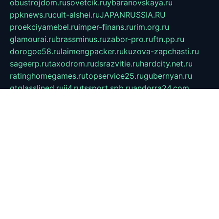
obustrojdom.ru
sovetcik.ru
ybaranovskaya.ru
ppknews.ru
cult-alshei.ru
JAPANRUSSIA.RU
proekciyamebel.ru
imper-finans.ru
rim.org.ru
glamourai.ru
brassminus.ru
zabor-pro.ru
ftn.pp.ru
dorogoe58.ru
laimengpacker.ru
kuzova-zapchasti.ru
sageerp.ru
taxodrom.ru
dsrazvitie.ru
hardcity.net.ru
ratinghomegames.ru
topservice25.ru
gubernyan.ru
gtglasslined.ru
ii4.ru
tssport.spb.ru
andorra24.com
blackwallstreet.ru
oboimos.ru
optim-doors.com.ru
ikuch.ru
nycr.org.ru
npa21.ru
vremya-ch.spb.ru
desert000.ru
ivtorgi.ru
ifiori.ru
catalog-statei.ru
dcv.org.ru
spetsmaster174.ru
ipkameryhiseeu.ru
dum26.ru
ruspol.spb.ru
fr-opendp.ru
kam-solnyshko.ru
cheyenne-arapaho.ru
sevzapmetal.spb.ru
ted-lapidus.spb.ru
parasite-eliminator.ru
sigma-complete.ru
modernworld.ru
dama-moda.ru
eholot-group.ru
sk-nvkz.ru
DRONGOLD.RU
democratia2.ru
i-farmer.ru
mass-sport.org