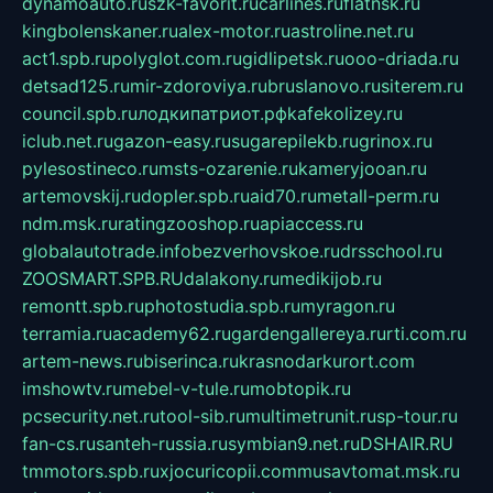
dynamoauto.ru
szk-favorit.ru
carlines.ru
flatnsk.ru
kingbolenskaner.ru
alex-motor.ru
astroline.net.ru
act1.spb.ru
polyglot.com.ru
gidlipetsk.ru
ooo-driada.ru
detsad125.ru
mir-zdoroviya.ru
bruslanovo.ru
siterem.ru
council.spb.ru
лодкипатриот.рф
kafekolizey.ru
iclub.net.ru
gazon-easy.ru
sugarepilekb.ru
grinox.ru
pylesostineco.ru
msts-ozarenie.ru
kameryjooan.ru
artemovskij.ru
dopler.spb.ru
aid70.ru
metall-perm.ru
ndm.msk.ru
ratingzooshop.ru
apiaccess.ru
globalautotrade.info
bezverhovskoe.ru
drsschool.ru
ZOOSMART.SPB.RU
dalakony.ru
medikijob.ru
remontt.spb.ru
photostudia.spb.ru
myragon.ru
terramia.ru
academy62.ru
gardengallereya.ru
rti.com.ru
artem-news.ru
biserinca.ru
krasnodarkurort.com
imshowtv.ru
mebel-v-tule.ru
mobtopik.ru
pcsecurity.net.ru
tool-sib.ru
multimetrunit.ru
sp-tour.ru
fan-cs.ru
santeh-russia.ru
symbian9.net.ru
DSHAIR.RU
tmmotors.spb.ru
xjocuricopii.com
musavtomat.msk.ru