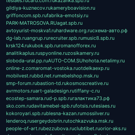
tesiaes.ru
card.com.ru
kazanka.spb.ru
gildiya-kuznecov.ru
kameryboavision.ru
griffoncom.spb.ru
fabrika-emotsiy.ru
PARK-MATROSOVA.RU
agat.spb.ru
avtoyurist-moskva1.ru
hardware.org.ru
схема-авто.рф
dg-lab.ru
angrup.ru
recruiter.spb.ru
music8.spb.ru
krsk124.ru
kubok.spb.ru
romanofforex.ru
analitikaplus.ru
spyonline.ru
zosikamery.ru
sloboda-ural.pp.ru
AUTO-COM.SU
hohota.net
alimy.ru
online-z.com
aromat-vostoka.ru
otdelkaexp.ru
mobilvest.ru
bbd.net.ru
mebelshop.msk.ru
smp-forum.ru
bastion-td.ru
kosmoscreative.ru
avrmotors.ru
art-galadesign.ru
tiffany-c.ru
ecostep-samara.ru
d-p.spb.ru
галактика73.рф
sko.com.ru
davitamebel-spb.ru
fotsis.ru
tesiaes.ru
kokoroyari.spb.ru
blesna-kazan.ru
mossilver.ru
lenderoq.ru
sergeydobrin.ru
tochkazvuka.msk.ru
people-of-art.ru
bezzubova.ru
clubtibet.ru
orior-aks.ru