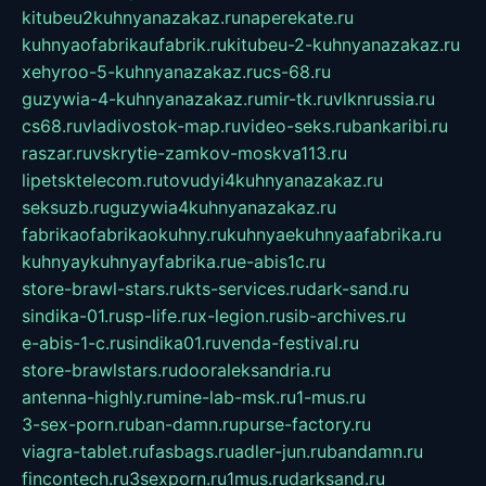
kitubeu2kuhnyanazakaz.ru
naperekate.ru
kuhnyaofabrikaufabrik.ru
kitubeu-2-kuhnyanazakaz.ru
xehyroo-5-kuhnyanazakaz.ru
cs-68.ru
guzywia-4-kuhnyanazakaz.ru
mir-tk.ru
vlknrussia.ru
cs68.ru
vladivostok-map.ru
video-seks.ru
bankaribi.ru
raszar.ru
vskrytie-zamkov-moskva113.ru
lipetsktelecom.ru
tovudyi4kuhnyanazakaz.ru
seksuzb.ru
guzywia4kuhnyanazakaz.ru
fabrikaofabrikaokuhny.ru
kuhnyaekuhnyaafabrika.ru
kuhnyaykuhnyayfabrika.ru
e-abis1c.ru
store-brawl-stars.ru
kts-services.ru
dark-sand.ru
sindika-01.ru
sp-life.ru
x-legion.ru
sib-archives.ru
e-abis-1-c.ru
sindika01.ru
venda-festival.ru
store-brawlstars.ru
dooraleksandria.ru
antenna-highly.ru
mine-lab-msk.ru
1-mus.ru
3-sex-porn.ru
ban-damn.ru
purse-factory.ru
viagra-tablet.ru
fasbags.ru
adler-jun.ru
bandamn.ru
fincontech.ru
3sexporn.ru
1mus.ru
darksand.ru