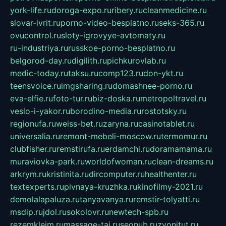
york-life.ru
doroga-expo.ru
ribery.ru
cleanmedicine.ru
slovar-ivrit.ru
porno-video-besplatno.ru
seks-365.ru
ovucontrol.ru
sloty-igrovyye-avtomaty.ru
ru-industriya.ru
russkoe-porno-besplatno.ru
belgorod-day.ru
digilith.ru
pichkurovlab.ru
medic-today.ru
taksu.ru
comp123.ru
don-ykt.ru
teensvoice.ru
imgsharing.ru
domashnee-porno.ru
eva-elfie.ru
foto-tur.ru
biz-doska.ru
metropoltravel.ru
veslo-i-yakor.ru
borodino-media.ru
rostotsky.ru
regionufa.ru
weiss-bet.ru
zaryna.ru
casinotablet.ru
universalia.ru
remont-mebeli-moscow.ru
termomur.ru
clubfisher.ru
remstirufa.ru
erdamchi.ru
doramamama.ru
muraviovka-park.ru
worldofwoman.ru
clean-dreams.ru
arkrym.ru
kristinita.ru
dircomputer.ru
healthenter.ru
textexperts.ru
pivnaya-kruzhka.ru
kinofilmy-2021.ru
demolalapaluza.ru
tanyavanya.ru
remstir-tolyatti.ru
msdip.ru
jdol.ru
sokolovr.ru
newtech-spb.ru
rezemkleim.ru
massage-tai.ru
seonub.ru
zvonitut.ru