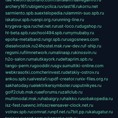
archery161.ru
bigencyclica.ru
vlast16.ru
korru.net
sarmiento.spb.su
extelopedia.ru
lammin-suo.spb.ru
iskatour.spb.ru
snpi.org.ru
running-line.ru
krygeva-spa.ru
chel.net.ru
rust-loco.ru
dugshop.ru
hl-beta.spb.ru
school494.spb.ru
mymubaby.ru
epoha-metalband.ru
ngr.spb.ru
rusgosnews.com
dieselvostok.ru
24hostel.msk.ru
w-dev.ru
f-ship.ru
regsmi.ru
filmnetwork.ru
malinasp.ru
kinosvin.ru
h2o-salon.ru
malutkayork.ru
deltaprim.spb.ru
tango-perm.ru
gooddir.ru
sgv.su
multiki-online.com
webkrasotki.com
cherinvest.ru
detskiy-ostrov.ru
ankou.spb.ru
alvesta1.ru
pdf-creator.ru
nix-files.org.ru
sakhatoday.ru
elektrikersymboler.ru
sputnikyes.ru
golf2club.msk.ru
aeforums.ru
zallclub.ru
multimodal.msk.ru
habaigry.ru
haikko.ru
sobakopedia.ru
isz-fest.ru
ewnc.info
screensaver-clock.net.ru
volnav.spb.ru
comnat.ru
npf.net.ru
7bit.pp.ru
kalugatur.ru