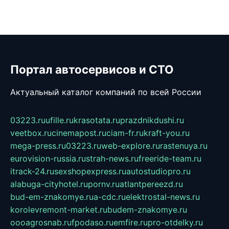
Портал автосервисов и СТО
Актуальный каталог компаний по всей России
03223.ru
ufille.ru
krasotata.ru
prazdnikdushi.ru
veetbox.ru
cinemapost.ru
ciam-fr.ru
kraft-you.ru
mega-press.ru
03223.ru
web-explore.ru
rastenuya.ru
eurovision-russia.ru
strah-news.ru
freeride-team.ru
itrack-24.ru
sexshopexpress.ru
autostudiopro.ru
alabuga-cityhotel.ru
pornv.ru
atlantpereezd.ru
bud-em-znakomye.ru
a-cdc.ru
elektrostal-news.ru
korolevremont-market.ru
budem-znakomye.ru
oooagrosnab.ru
fpodaso.ru
emfire.ru
pro-otdelky.ru