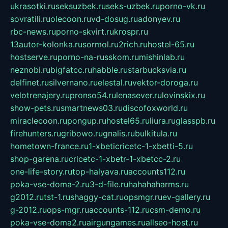
ukrasotki.ru
seksuzbek.ru
seks-uzbek.ru
porno-vk.ru
sovratili.ru
olecoon.ru
vd-dosug.ru
adonyev.ru
rbc-news.ru
porno-skvirt.ru
krospr.ru
13autor-kolonka.ru
sormol.ru
2rich.ru
hostel-65.ru
hostserve.ru
porno-na-russkom.ru
mishinlab.ru
neznobi.ru
bigfatcc.ru
habble.ru
starbucksvia.ru
delfinet.ru
silvernano.ru
elestal.ru
vektor-doroga.ru
velotrenajery.ru
pronso54.ru
lenasever.ru
lovinskix.ru
show-pets.ru
smartnews03.ru
discofoxworld.ru
miraclecoon.ru
pongup.ru
hostel65.ru
liura.ru
glasspb.ru
firehunters.ru
gribowo.ru
gnalis.ru
bulkitula.ru
hometown-france.ru
1-xbeticricetc-1-xbetti-5.ru
shop-garena.ru
cricetc-1-xbetr-1-xbetcc-2.ru
one-life-story.ru
top-halyava.ru
accounts112.ru
poka-vse-doma-2.ru
3-d-file.ru
hahahaharms.ru
g2012.ru
tst-1.ru
shaggy-cat.ru
opsmgr.ru
ev-gallery.ru
g-2012.ru
ops-mgr.ru
accounts-112.ru
csm-demo.ru
poka-vse-doma2.ru
airgungames.ru
allseo-host.ru