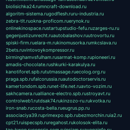
biolisichka24.ru
mncraft-download.ru
algoritm-sistema.ru
godflesh.ru
ru-industria.ru
zebra-tlt.ru
okna-proficom.ru
erynok.ru
onlinekinospace.ru
startupstudio-fefu.ru
zarges-ru.ru
gegenjustizunrecht.ru
autobalashov.ru
utrovortu.ru
spiski-firm.ru
elara-m.ru
kinomusorka.ru
mkcslava.ru
2bets.ru
vintovoykompressor.ru
birminghamvsfulham.ru
sarmat-komp.ru
pioneeri.ru
amadis-chocolate.ru
shkurki-karakulya.ru
kanotiforet.spb.ru
tutmassage.ru
ecolog.org.ru
praga.spb.ru
falcorussia.ru
autodoctorservis.ru
kamertondom.spb.ru
net-life.net.ru
avto-vozim.ru
sakhcamera.ru
alliance-electro.spb.ru
stroyavt.ru
controlweb1.ru
tdsak74.ru
kinzozo-ru.ru
kvotka.ru
iron-snab.ru
costa-bella.ru
eugrus.pp.ru
associaciya39.ru
primexpo.spb.ru
bezmorchin.ru
ia2.ru
cpt21.ru
ispecspb.ru
regahost.ru
kolosok-elita.ru
tae-kwon.ru
consrio.com.ru
insiam.ru
avegainfo.ru