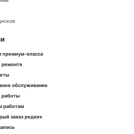
темы
дисков
ми
м премиум-класса
и ремонте
меты
вное обслуживание
е работы
м работам
рый заказ редких
запись