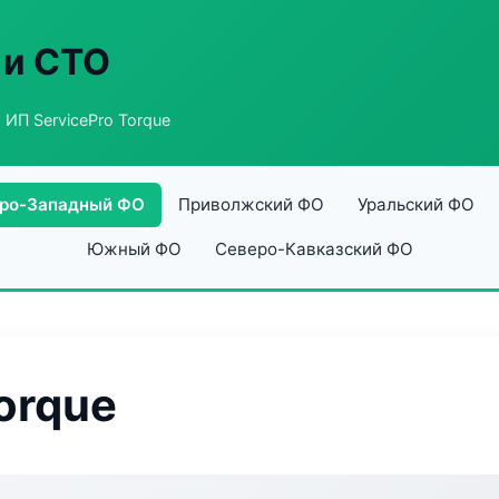
 и СТО
 ИП ServicePro Torque
ро-Западный ФО
Приволжский ФО
Уральский ФО
Южный ФО
Северо-Кавказский ФО
orque