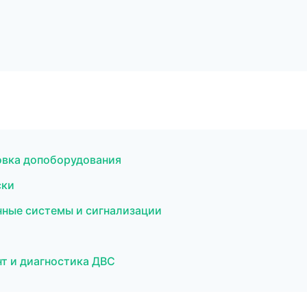
овка допоборудования
ски
анные системы и сигнализации
т и диагностика ДВС