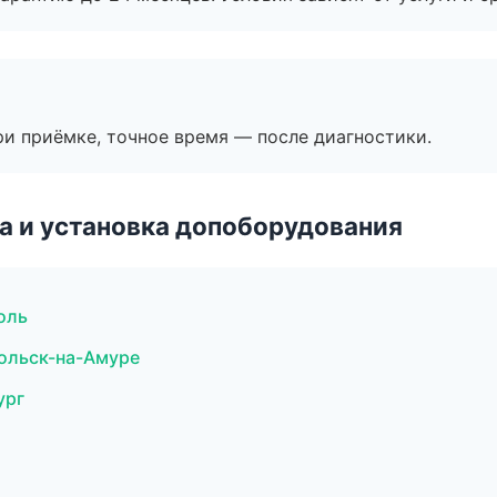
и приёмке, точное время — после диагностики.
 и установка допоборудования
оль
мольск-на-Амуре
ург