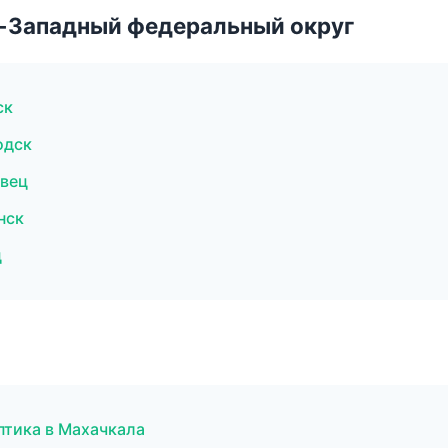
о-Западный федеральный округ
ск
одск
овец
нск
ц
птика в Махачкала