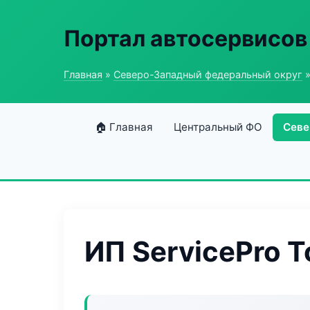
Портал автосервисов
Главная
»
Северо-Западный федеральный округ
»
🏠 Главная
Центральный ФО
Севе
ИП ServicePro T