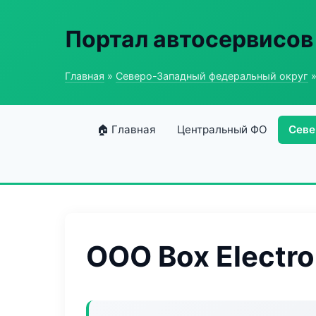
Портал автосервисов
Главная
»
Северо-Западный федеральный округ
»
🏠 Главная
Центральный ФО
Севе
ООО Box Electro