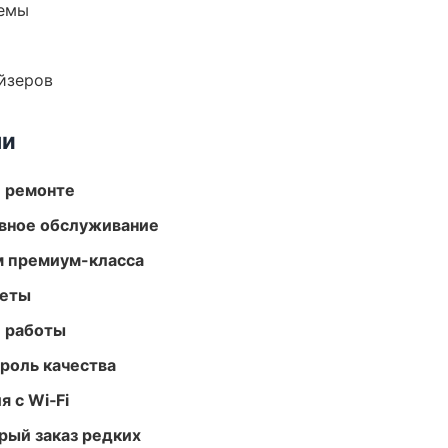
темы
йзеров
ми
и ремонте
вное обслуживание
м премиум-класса
меты
е работы
роль качества
 с Wi‑Fi
рый заказ редких