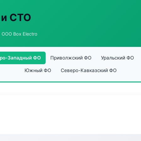
 и СТО
 ООО Box Electro
ро-Западный ФО
Приволжский ФО
Уральский ФО
Южный ФО
Северо-Кавказский ФО