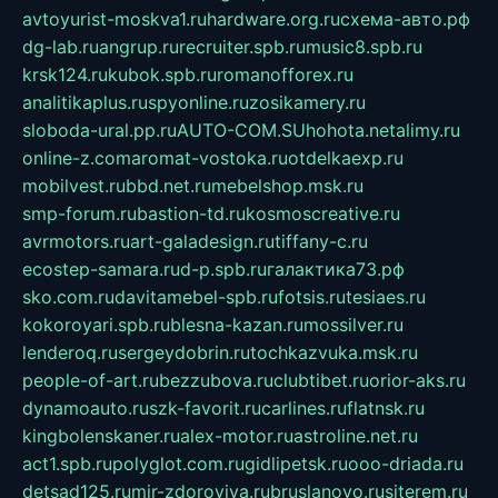
avtoyurist-moskva1.ru
hardware.org.ru
схема-авто.рф
dg-lab.ru
angrup.ru
recruiter.spb.ru
music8.spb.ru
krsk124.ru
kubok.spb.ru
romanofforex.ru
analitikaplus.ru
spyonline.ru
zosikamery.ru
sloboda-ural.pp.ru
AUTO-COM.SU
hohota.net
alimy.ru
online-z.com
aromat-vostoka.ru
otdelkaexp.ru
mobilvest.ru
bbd.net.ru
mebelshop.msk.ru
smp-forum.ru
bastion-td.ru
kosmoscreative.ru
avrmotors.ru
art-galadesign.ru
tiffany-c.ru
ecostep-samara.ru
d-p.spb.ru
галактика73.рф
sko.com.ru
davitamebel-spb.ru
fotsis.ru
tesiaes.ru
kokoroyari.spb.ru
blesna-kazan.ru
mossilver.ru
lenderoq.ru
sergeydobrin.ru
tochkazvuka.msk.ru
people-of-art.ru
bezzubova.ru
clubtibet.ru
orior-aks.ru
dynamoauto.ru
szk-favorit.ru
carlines.ru
flatnsk.ru
kingbolenskaner.ru
alex-motor.ru
astroline.net.ru
act1.spb.ru
polyglot.com.ru
gidlipetsk.ru
ooo-driada.ru
detsad125.ru
mir-zdoroviya.ru
bruslanovo.ru
siterem.ru