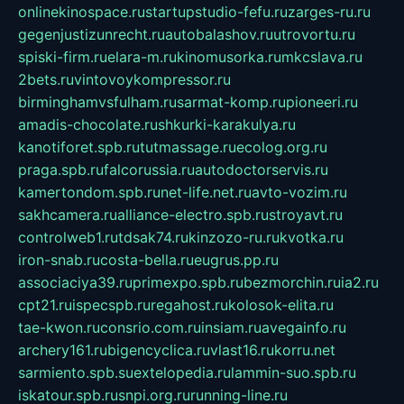
onlinekinospace.ru
startupstudio-fefu.ru
zarges-ru.ru
gegenjustizunrecht.ru
autobalashov.ru
utrovortu.ru
spiski-firm.ru
elara-m.ru
kinomusorka.ru
mkcslava.ru
2bets.ru
vintovoykompressor.ru
birminghamvsfulham.ru
sarmat-komp.ru
pioneeri.ru
amadis-chocolate.ru
shkurki-karakulya.ru
kanotiforet.spb.ru
tutmassage.ru
ecolog.org.ru
praga.spb.ru
falcorussia.ru
autodoctorservis.ru
kamertondom.spb.ru
net-life.net.ru
avto-vozim.ru
sakhcamera.ru
alliance-electro.spb.ru
stroyavt.ru
controlweb1.ru
tdsak74.ru
kinzozo-ru.ru
kvotka.ru
iron-snab.ru
costa-bella.ru
eugrus.pp.ru
associaciya39.ru
primexpo.spb.ru
bezmorchin.ru
ia2.ru
cpt21.ru
ispecspb.ru
regahost.ru
kolosok-elita.ru
tae-kwon.ru
consrio.com.ru
insiam.ru
avegainfo.ru
archery161.ru
bigencyclica.ru
vlast16.ru
korru.net
sarmiento.spb.su
extelopedia.ru
lammin-suo.spb.ru
iskatour.spb.ru
snpi.org.ru
running-line.ru