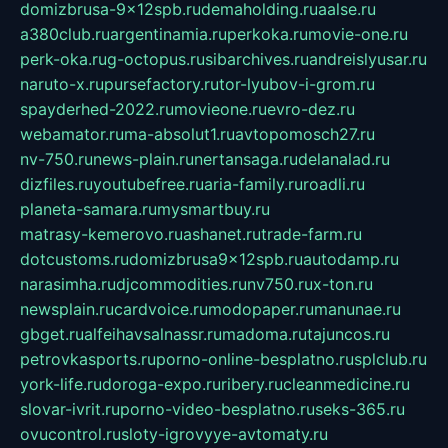
domizbrusa-9x12spb.ru
demaholding.ru
aalse.ru
a380club.ru
argentinamia.ru
perkoka.ru
movie-one.ru
perk-oka.ru
g-octopus.ru
sibarchives.ru
andreislyusar.ru
naruto-x.ru
pursefactory.ru
tor-lyubov-i-grom.ru
spayderhed-2022.ru
movieone.ru
evro-dez.ru
webamator.ru
ma-absolut1.ru
avtopomosch27.ru
nv-750.ru
news-plain.ru
nertansaga.ru
delanalad.ru
dizfiles.ru
youtubefree.ru
aria-family.ru
roadli.ru
planeta-samara.ru
mysmartbuy.ru
matrasy-kemerovo.ru
ashanet.ru
trade-farm.ru
dotcustoms.ru
domizbrusa9x12spb.ru
autodamp.ru
narasimha.ru
djcommodities.ru
nv750.ru
x-ton.ru
newsplain.ru
cardvoice.ru
modopaper.ru
manunae.ru
gbget.ru
alfeihavsalnassr.ru
madoma.ru
tajuncos.ru
petrovkasports.ru
porno-online-besplatno.ru
splclub.ru
york-life.ru
doroga-expo.ru
ribery.ru
cleanmedicine.ru
slovar-ivrit.ru
porno-video-besplatno.ru
seks-365.ru
ovucontrol.ru
sloty-igrovyye-avtomaty.ru