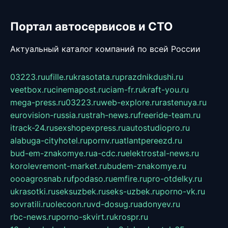
Портал автосервисов и СТО
Актуальный каталог компаний по всей России
03223.ru
ufille.ru
krasotata.ru
prazdnikdushi.ru
veetbox.ru
cinemapost.ru
ciam-fr.ru
kraft-you.ru
mega-press.ru
03223.ru
web-explore.ru
rastenuya.ru
eurovision-russia.ru
strah-news.ru
freeride-team.ru
itrack-24.ru
sexshopexpress.ru
autostudiopro.ru
alabuga-cityhotel.ru
pornv.ru
atlantpereezd.ru
bud-em-znakomye.ru
a-cdc.ru
elektrostal-news.ru
korolevremont-market.ru
budem-znakomye.ru
oooagrosnab.ru
fpodaso.ru
emfire.ru
pro-otdelky.ru
ukrasotki.ru
seksuzbek.ru
seks-uzbek.ru
porno-vk.ru
sovratili.ru
olecoon.ru
vd-dosug.ru
adonyev.ru
rbc-news.ru
porno-skvirt.ru
krospr.ru