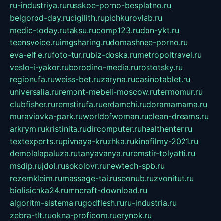
ru-industriya.ru
russkoe-porno-besplatno.ru
belgorod-day.ru
digilith.ru
pichkurovlab.ru
medic-today.ru
taksu.ru
comp123.ru
don-ykt.ru
teensvoice.ru
imgsharing.ru
domashnee-porno.ru
eva-elfie.ru
foto-tur.ru
biz-doska.ru
metropoltravel.ru
veslo-i-yakor.ru
borodino-media.ru
rostotsky.ru
regionufa.ru
weiss-bet.ru
zaryna.ru
casinotablet.ru
universalia.ru
remont-mebeli-moscow.ru
termomur.ru
clubfisher.ru
remstirufa.ru
erdamchi.ru
doramamama.ru
muraviovka-park.ru
worldofwoman.ru
clean-dreams.ru
arkrym.ru
kristinita.ru
dircomputer.ru
healthenter.ru
textexperts.ru
pivnaya-kruzhka.ru
kinofilmy-2021.ru
demolalapaluza.ru
tanyavanya.ru
remstir-tolyatti.ru
msdip.ru
jdol.ru
sokolovr.ru
newtech-spb.ru
rezemkleim.ru
massage-tai.ru
seonub.ru
zvonitut.ru
biolisichka24.ru
mncraft-download.ru
algoritm-sistema.ru
godflesh.ru
ru-industria.ru
zebra-tlt.ru
okna-proficom.ru
erynok.ru