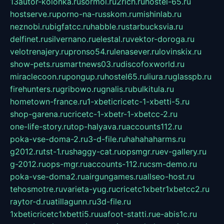
13autor-kolonka.ru
sormol.ru
2rich.ru
hostel-65.ru
hostserve.ru
porno-na-russkom.ru
mishinlab.ru
neznobi.ru
bigfatcc.ru
habble.ru
starbucksvia.ru
delfinet.ru
silvernano.ru
elestal.ru
vektor-doroga.ru
velotrenajery.ru
pronso54.ru
lenasever.ru
lovinskix.ru
show-pets.ru
smartnews03.ru
discofoxworld.ru
miraclecoon.ru
pongup.ru
hostel65.ru
liura.ru
glasspb.ru
firehunters.ru
gribowo.ru
gnalis.ru
bulkitula.ru
hometown-france.ru
1-xbeticricetc-1-xbetti-5.ru
shop-garena.ru
cricetc-1-xbetr-1-xbetcc-2.ru
one-life-story.ru
top-halyava.ru
accounts112.ru
poka-vse-doma-2.ru
3-d-file.ru
hahahaharms.ru
g2012.ru
tst-1.ru
shaggy-cat.ru
opsmgr.ru
ev-gallery.ru
g-2012.ru
ops-mgr.ru
accounts-112.ru
csm-demo.ru
poka-vse-doma2.ru
airgungames.ru
allseo-host.ru
tehosmotre.ru
varieta-yug.ru
cricetc1xbetr1xbetcc2.ru
raytor-d.ru
atillagunn.ru
3d-file.ru
1xbeticricetc1xbetti5.ru
uafoot-statti.ru
e-abis1c.ru