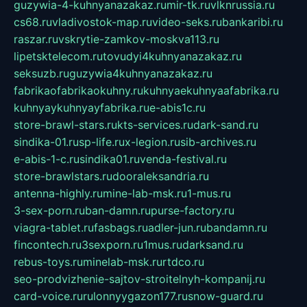
guzywia-4-kuhnyanazakaz.ru
mir-tk.ru
vlknrussia.ru
cs68.ru
vladivostok-map.ru
video-seks.ru
bankaribi.ru
raszar.ru
vskrytie-zamkov-moskva113.ru
lipetsktelecom.ru
tovudyi4kuhnyanazakaz.ru
seksuzb.ru
guzywia4kuhnyanazakaz.ru
fabrikaofabrikaokuhny.ru
kuhnyaekuhnyaafabrika.ru
kuhnyaykuhnyayfabrika.ru
e-abis1c.ru
store-brawl-stars.ru
kts-services.ru
dark-sand.ru
sindika-01.ru
sp-life.ru
x-legion.ru
sib-archives.ru
e-abis-1-c.ru
sindika01.ru
venda-festival.ru
store-brawlstars.ru
dooraleksandria.ru
antenna-highly.ru
mine-lab-msk.ru
1-mus.ru
3-sex-porn.ru
ban-damn.ru
purse-factory.ru
viagra-tablet.ru
fasbags.ru
adler-jun.ru
bandamn.ru
fincontech.ru
3sexporn.ru
1mus.ru
darksand.ru
rebus-toys.ru
minelab-msk.ru
rtdco.ru
seo-prodvizhenie-sajtov-stroitelnyh-kompanij.ru
card-voice.ru
rulonnyygazon177.ru
snow-guard.ru