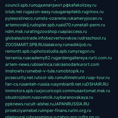
council.spb.ru
лодкипатриот.рф
kafekolizey.ru
iclub.net.ru
gazon-easy.ru
sugarepilekb.ru
grinox.ru
pylesostineco.ru
msts-ozarenie.ru
kameryjooan.ru
artemovskij.ru
dopler.spb.ru
aid70.ru
metall-perm.ru
ndm.msk.ru
ratingzooshop.ru
apiaccess.ru
globalautotrade.info
bezverhovskoe.ru
drsschool.ru
ZOOSMART.SPB.RU
dalakony.ru
medikijob.ru
remontt.spb.ru
photostudia.spb.ru
myragon.ru
terramia.ru
academy62.ru
gardengallereya.ru
rti.com.ru
artem-news.ru
biserinca.ru
krasnodarkurort.com
imshowtv.ru
mebel-v-tule.ru
mobtopik.ru
pcsecurity.net.ru
tool-sib.ru
multimetrunit.ru
sp-tour.ru
fan-cs.ru
santeh-russia.ru
symbian9.net.ru
DSHAIR.RU
tmmotors.spb.ru
xjocuricopii.com
musavtomat.msk.ru
obustrojdom.ru
sovetcik.ru
ybaranovskaya.ru
ppknews.ru
cult-alshei.ru
JAPANRUSSIA.RU
proekciyamebel.ru
imper-finans.ru
rim.org.ru
glamourai.ru
brassminus.ru
zabor-pro.ru
ftn.pp.ru