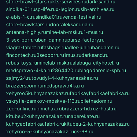
store-brawl-stars.ru
kts-services.ru
dark-sand.ru
sindika-01.ru
sp-life.ru
x-legion.ru
sib-archives.ru
e-abis-1-c.ru
sindika01.ru
venda-festival.ru
store-brawlstars.ru
dooraleksandria.ru
antenna-highly.ru
mine-lab-msk.ru
1-mus.ru
3-sex-porn.ru
ban-damn.ru
purse-factory.ru
viagra-tablet.ru
fasbags.ru
adler-jun.ru
bandamn.ru
fincontech.ru
3sexporn.ru
1mus.ru
darksand.ru
rebus-toys.ru
minelab-msk.ru
alabuga-cityhotel.ru
medsprawo-4-ka.ru
2864420.ru
blagodarenie-spb.ru
zajmy24.ru
tovudyi-4-kuhnyanazakaz.ru
brazzerscom.ru
medsprawo4ka.ru
xehyroo5kuhnyanazakaz.ru
fabrikayfabrikaefabrika.ru
vskrytie-zamkov-moskva-113.ru
biletnadom.ru
zed-online.ru
pimchax.ru
brazzers-hd.ru
z-host.ru
kitubeu2kuhnyanazakaz.ru
naperekate.ru
kuhnyaofabrikaufabrik.ru
kitubeu-2-kuhnyanazakaz.ru
xehyroo-5-kuhnyanazakaz.ru
cs-68.ru