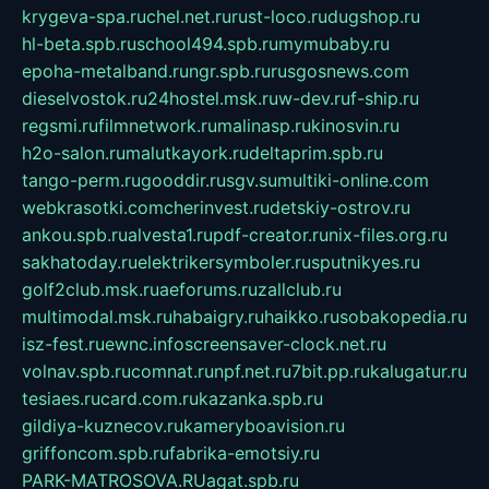
krygeva-spa.ru
chel.net.ru
rust-loco.ru
dugshop.ru
hl-beta.spb.ru
school494.spb.ru
mymubaby.ru
epoha-metalband.ru
ngr.spb.ru
rusgosnews.com
dieselvostok.ru
24hostel.msk.ru
w-dev.ru
f-ship.ru
regsmi.ru
filmnetwork.ru
malinasp.ru
kinosvin.ru
h2o-salon.ru
malutkayork.ru
deltaprim.spb.ru
tango-perm.ru
gooddir.ru
sgv.su
multiki-online.com
webkrasotki.com
cherinvest.ru
detskiy-ostrov.ru
ankou.spb.ru
alvesta1.ru
pdf-creator.ru
nix-files.org.ru
sakhatoday.ru
elektrikersymboler.ru
sputnikyes.ru
golf2club.msk.ru
aeforums.ru
zallclub.ru
multimodal.msk.ru
habaigry.ru
haikko.ru
sobakopedia.ru
isz-fest.ru
ewnc.info
screensaver-clock.net.ru
volnav.spb.ru
comnat.ru
npf.net.ru
7bit.pp.ru
kalugatur.ru
tesiaes.ru
card.com.ru
kazanka.spb.ru
gildiya-kuznecov.ru
kameryboavision.ru
griffoncom.spb.ru
fabrika-emotsiy.ru
PARK-MATROSOVA.RU
agat.spb.ru