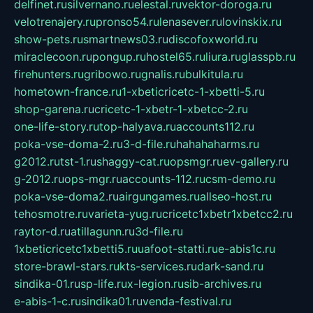
delfinet.ru
silvernano.ru
elestal.ru
vektor-doroga.ru
velotrenajery.ru
pronso54.ru
lenasever.ru
lovinskix.ru
show-pets.ru
smartnews03.ru
discofoxworld.ru
miraclecoon.ru
pongup.ru
hostel65.ru
liura.ru
glasspb.ru
firehunters.ru
gribowo.ru
gnalis.ru
bulkitula.ru
hometown-france.ru
1-xbeticricetc-1-xbetti-5.ru
shop-garena.ru
cricetc-1-xbetr-1-xbetcc-2.ru
one-life-story.ru
top-halyava.ru
accounts112.ru
poka-vse-doma-2.ru
3-d-file.ru
hahahaharms.ru
g2012.ru
tst-1.ru
shaggy-cat.ru
opsmgr.ru
ev-gallery.ru
g-2012.ru
ops-mgr.ru
accounts-112.ru
csm-demo.ru
poka-vse-doma2.ru
airgungames.ru
allseo-host.ru
tehosmotre.ru
varieta-yug.ru
cricetc1xbetr1xbetcc2.ru
raytor-d.ru
atillagunn.ru
3d-file.ru
1xbeticricetc1xbetti5.ru
uafoot-statti.ru
e-abis1c.ru
store-brawl-stars.ru
kts-services.ru
dark-sand.ru
sindika-01.ru
sp-life.ru
x-legion.ru
sib-archives.ru
e-abis-1-c.ru
sindika01.ru
venda-festival.ru