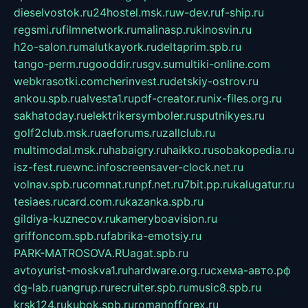
dieselvostok.ru
24hostel.msk.ru
w-dev.ru
f-ship.ru
regsmi.ru
filmnetwork.ru
malinasp.ru
kinosvin.ru
h2o-salon.ru
malutkayork.ru
deltaprim.spb.ru
tango-perm.ru
gooddir.ru
sgv.su
multiki-online.com
webkrasotki.com
cherinvest.ru
detskiy-ostrov.ru
ankou.spb.ru
alvesta1.ru
pdf-creator.ru
nix-files.org.ru
sakhatoday.ru
elektrikersymboler.ru
sputnikyes.ru
golf2club.msk.ru
aeforums.ru
zallclub.ru
multimodal.msk.ru
habaigry.ru
haikko.ru
sobakopedia.ru
isz-fest.ru
ewnc.info
screensaver-clock.net.ru
volnav.spb.ru
comnat.ru
npf.net.ru
7bit.pp.ru
kalugatur.ru
tesiaes.ru
card.com.ru
kazanka.spb.ru
gildiya-kuznecov.ru
kameryboavision.ru
griffoncom.spb.ru
fabrika-emotsiy.ru
PARK-MATROSOVA.RU
agat.spb.ru
avtoyurist-moskva1.ru
hardware.org.ru
схема-авто.рф
dg-lab.ru
angrup.ru
recruiter.spb.ru
music8.spb.ru
krsk124.ru
kubok.spb.ru
romanofforex.ru