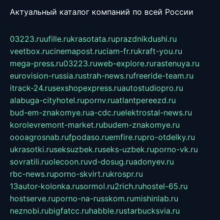
Актуальный каталог компаний по всей России
03223.ru
ufille.ru
krasotata.ru
prazdnikdushi.ru
veetbox.ru
cinemapost.ru
ciam-fr.ru
kraft-you.ru
mega-press.ru
03223.ru
web-explore.ru
rastenuya.ru
eurovision-russia.ru
strah-news.ru
freeride-team.ru
itrack-24.ru
sexshopexpress.ru
autostudiopro.ru
alabuga-cityhotel.ru
pornv.ru
atlantpereezd.ru
bud-em-znakomye.ru
a-cdc.ru
elektrostal-news.ru
korolevremont-market.ru
budem-znakomye.ru
oooagrosnab.ru
fpodaso.ru
emfire.ru
pro-otdelky.ru
ukrasotki.ru
seksuzbek.ru
seks-uzbek.ru
porno-vk.ru
sovratili.ru
olecoon.ru
vd-dosug.ru
adonyev.ru
rbc-news.ru
porno-skvirt.ru
krospr.ru
13autor-kolonka.ru
sormol.ru
2rich.ru
hostel-65.ru
hostserve.ru
porno-na-russkom.ru
mishinlab.ru
neznobi.ru
bigfatcc.ru
habble.ru
starbucksvia.ru