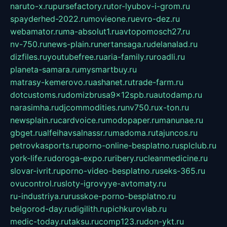
naruto-x.ru
pursefactory.ru
tor-lyubov-i-grom.ru
spayderhed-2022.ru
movieone.ru
evro-dez.ru
webamator.ru
ma-absolut1.ru
avtopomosch27.ru
nv-750.ru
news-plain.ru
nertansaga.ru
delanalad.ru
dizfiles.ru
youtubefree.ru
aria-family.ru
roadli.ru
planeta-samara.ru
mysmartbuy.ru
matrasy-kemerovo.ru
ashanet.ru
trade-farm.ru
dotcustoms.ru
domizbrusa9x12spb.ru
autodamp.ru
narasimha.ru
djcommodities.ru
nv750.ru
x-ton.ru
newsplain.ru
cardvoice.ru
modopaper.ru
manunae.ru
gbget.ru
alfeihavsalnassr.ru
madoma.ru
tajuncos.ru
petrovkasports.ru
porno-online-besplatno.ru
splclub.ru
york-life.ru
doroga-expo.ru
ribery.ru
cleanmedicine.ru
slovar-ivrit.ru
porno-video-besplatno.ru
seks-365.ru
ovucontrol.ru
sloty-igrovyye-avtomaty.ru
ru-industriya.ru
russkoe-porno-besplatno.ru
belgorod-day.ru
digilith.ru
pichkurovlab.ru
medic-today.ru
taksu.ru
comp123.ru
don-ykt.ru