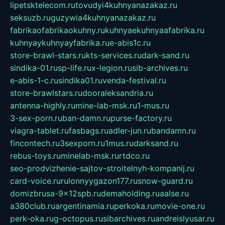
lipetsktelecom.ru
tovudyi4kuhnyanazakaz.ru
seksuzb.ru
guzywia4kuhnyanazakaz.ru
fabrikaofabrikaokuhny.ru
kuhnyaekuhnyaafabrika.ru
kuhnyaykuhnyayfabrika.ru
e-abis1c.ru
store-brawl-stars.ru
kts-services.ru
dark-sand.ru
sindika-01.ru
sp-life.ru
x-legion.ru
sib-archives.ru
e-abis-1-c.ru
sindika01.ru
venda-festival.ru
store-brawlstars.ru
dooraleksandria.ru
antenna-highly.ru
mine-lab-msk.ru
1-mus.ru
3-sex-porn.ru
ban-damn.ru
purse-factory.ru
viagra-tablet.ru
fasbags.ru
adler-jun.ru
bandamn.ru
fincontech.ru
3sexporn.ru
1mus.ru
darksand.ru
rebus-toys.ru
minelab-msk.ru
rtdco.ru
seo-prodvizhenie-sajtov-stroitelnyh-kompanij.ru
card-voice.ru
rulonnyygazon177.ru
snow-guard.ru
domizbrusa-9x12spb.ru
demaholding.ru
aalse.ru
a380club.ru
argentinamia.ru
perkoka.ru
movie-one.ru
perk-oka.ru
g-octopus.ru
sibarchives.ru
andreislyusar.ru