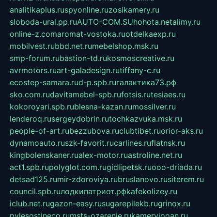
analitikaplus.ru
spyonline.ru
zosikamery.ru
sloboda-ural.pp.ru
AUTO-COM.SU
hohota.net
alimy.ru
online-z.com
aromat-vostoka.ru
otdelkaexp.ru
mobilvest.ru
bbd.net.ru
mebelshop.msk.ru
smp-forum.ru
bastion-td.ru
kosmoscreative.ru
avrmotors.ru
art-galadesign.ru
tiffany-c.ru
ecostep-samara.ru
d-p.spb.ru
галактика73.рф
sko.com.ru
davitamebel-spb.ru
fotsis.ru
tesiaes.ru
kokoroyari.spb.ru
blesna-kazan.ru
mossilver.ru
lenderoq.ru
sergeydobrin.ru
tochkazvuka.msk.ru
people-of-art.ru
bezzubova.ru
clubtibet.ru
orior-aks.ru
dynamoauto.ru
szk-favorit.ru
carlines.ru
flatnsk.ru
kingbolenskaner.ru
alex-motor.ru
astroline.net.ru
act1.spb.ru
polyglot.com.ru
gidlipetsk.ru
ooo-driada.ru
detsad125.ru
mir-zdoroviya.ru
bruslanovo.ru
siterem.ru
council.spb.ru
лодкипатриот.рф
kafekolizey.ru
iclub.net.ru
gazon-easy.ru
sugarepilekb.ru
grinox.ru
pylesostineco.ru
msts-ozarenie.ru
kameryjooan.ru