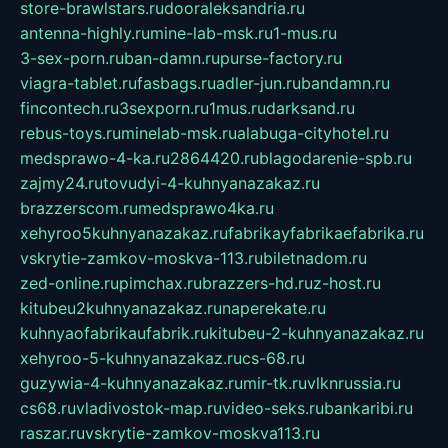
store-brawlstars.ru
dooraleksandria.ru
antenna-highly.ru
mine-lab-msk.ru
1-mus.ru
3-sex-porn.ru
ban-damn.ru
purse-factory.ru
viagra-tablet.ru
fasbags.ru
adler-jun.ru
bandamn.ru
fincontech.ru
3sexporn.ru
1mus.ru
darksand.ru
rebus-toys.ru
minelab-msk.ru
alabuga-cityhotel.ru
medsprawo-4-ka.ru
2864420.ru
blagodarenie-spb.ru
zajmy24.ru
tovudyi-4-kuhnyanazakaz.ru
brazzerscom.ru
medsprawo4ka.ru
xehyroo5kuhnyanazakaz.ru
fabrikayfabrikaefabrika.ru
vskrytie-zamkov-moskva-113.ru
biletnadom.ru
zed-online.ru
pimchax.ru
brazzers-hd.ru
z-host.ru
kitubeu2kuhnyanazakaz.ru
naperekate.ru
kuhnyaofabrikaufabrik.ru
kitubeu-2-kuhnyanazakaz.ru
xehyroo-5-kuhnyanazakaz.ru
cs-68.ru
guzywia-4-kuhnyanazakaz.ru
mir-tk.ru
vlknrussia.ru
cs68.ru
vladivostok-map.ru
video-seks.ru
bankaribi.ru
raszar.ru
vskrytie-zamkov-moskva113.ru