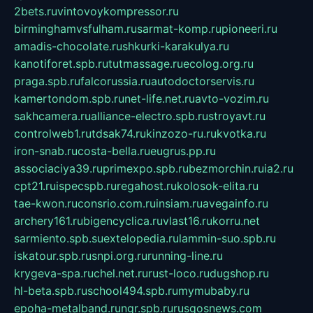
2bets.ru
vintovoykompressor.ru
birminghamvsfulham.ru
sarmat-komp.ru
pioneeri.ru
amadis-chocolate.ru
shkurki-karakulya.ru
kanotiforet.spb.ru
tutmassage.ru
ecolog.org.ru
praga.spb.ru
falcorussia.ru
autodoctorservis.ru
kamertondom.spb.ru
net-life.net.ru
avto-vozim.ru
sakhcamera.ru
alliance-electro.spb.ru
stroyavt.ru
controlweb1.ru
tdsak74.ru
kinzozo-ru.ru
kvotka.ru
iron-snab.ru
costa-bella.ru
eugrus.pp.ru
associaciya39.ru
primexpo.spb.ru
bezmorchin.ru
ia2.ru
cpt21.ru
ispecspb.ru
regahost.ru
kolosok-elita.ru
tae-kwon.ru
consrio.com.ru
insiam.ru
avegainfo.ru
archery161.ru
bigencyclica.ru
vlast16.ru
korru.net
sarmiento.spb.su
extelopedia.ru
lammin-suo.spb.ru
iskatour.spb.ru
snpi.org.ru
running-line.ru
krygeva-spa.ru
chel.net.ru
rust-loco.ru
dugshop.ru
hl-beta.spb.ru
school494.spb.ru
mymubaby.ru
epoha-metalband.ru
ngr.spb.ru
rusgosnews.com