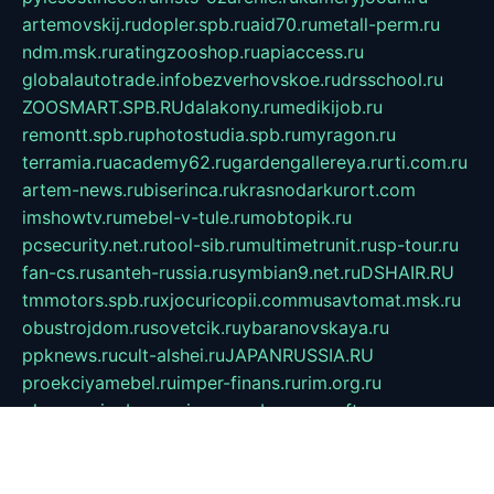
artemovskij.ru
dopler.spb.ru
aid70.ru
metall-perm.ru
ndm.msk.ru
ratingzooshop.ru
apiaccess.ru
globalautotrade.info
bezverhovskoe.ru
drsschool.ru
ZOOSMART.SPB.RU
dalakony.ru
medikijob.ru
remontt.spb.ru
photostudia.spb.ru
myragon.ru
terramia.ru
academy62.ru
gardengallereya.ru
rti.com.ru
artem-news.ru
biserinca.ru
krasnodarkurort.com
imshowtv.ru
mebel-v-tule.ru
mobtopik.ru
pcsecurity.net.ru
tool-sib.ru
multimetrunit.ru
sp-tour.ru
fan-cs.ru
santeh-russia.ru
symbian9.net.ru
DSHAIR.RU
tmmotors.spb.ru
xjocuricopii.com
musavtomat.msk.ru
obustrojdom.ru
sovetcik.ru
ybaranovskaya.ru
ppknews.ru
cult-alshei.ru
JAPANRUSSIA.RU
proekciyamebel.ru
imper-finans.ru
rim.org.ru
glamourai.ru
brassminus.ru
zabor-pro.ru
ftn.pp.ru
dorogoe58.ru
laimengpacker.ru
kuzova-zapchasti.ru
sageerp.ru
taxodrom.ru
dsrazvitie.ru
hardcity.net.ru
ratinghomegames.ru
topservice25.ru
gubernyan.ru