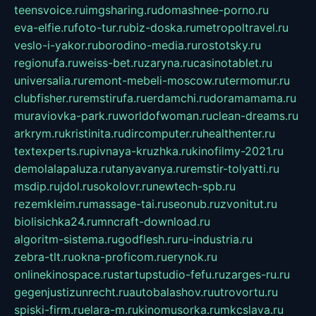
teensvoice.ru
imgsharing.ru
domashnee-porno.ru
eva-elfie.ru
foto-tur.ru
biz-doska.ru
metropoltravel.ru
veslo-i-yakor.ru
borodino-media.ru
rostotsky.ru
regionufa.ru
weiss-bet.ru
zaryna.ru
casinotablet.ru
universalia.ru
remont-mebeli-moscow.ru
termomur.ru
clubfisher.ru
remstirufa.ru
erdamchi.ru
doramamama.ru
muraviovka-park.ru
worldofwoman.ru
clean-dreams.ru
arkrym.ru
kristinita.ru
dircomputer.ru
healthenter.ru
textexperts.ru
pivnaya-kruzhka.ru
kinofilmy-2021.ru
demolalapaluza.ru
tanyavanya.ru
remstir-tolyatti.ru
msdip.ru
jdol.ru
sokolovr.ru
newtech-spb.ru
rezemkleim.ru
massage-tai.ru
seonub.ru
zvonitut.ru
biolisichka24.ru
mncraft-download.ru
algoritm-sistema.ru
godflesh.ru
ru-industria.ru
zebra-tlt.ru
okna-proficom.ru
erynok.ru
onlinekinospace.ru
startupstudio-fefu.ru
zarges-ru.ru
gegenjustizunrecht.ru
autobalashov.ru
utrovortu.ru
spiski-firm.ru
elara-m.ru
kinomusorka.ru
mkcslava.ru