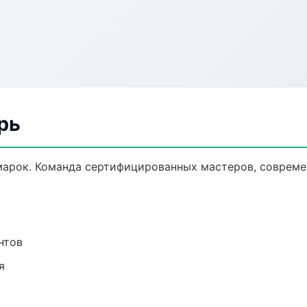
рь
марок. Команда сертифицированных мастеров, совреме
нтов
я