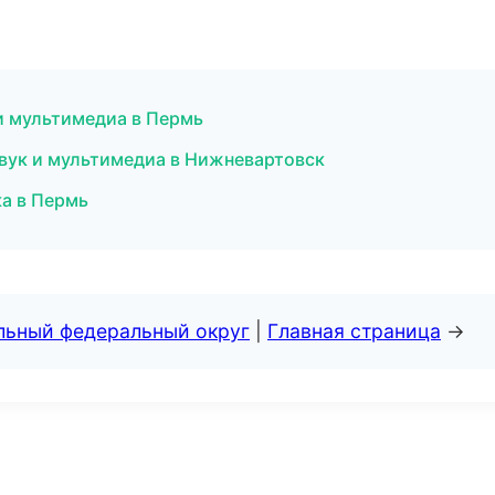
и мультимедиа в Пермь
звук и мультимедиа в Нижневартовск
ка в Пермь
альный федеральный округ
|
Главная страница
→