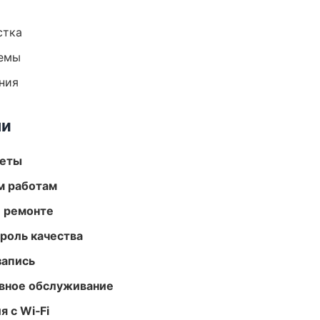
стка
темы
ния
ми
меты
м работам
и ремонте
роль качества
запись
вное обслуживание
 с Wi‑Fi