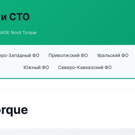
 и СТО
AGE Nord Torque
еро-Западный ФО
Приволжский ФО
Уральский ФО
Южный ФО
Северо-Кавказский ФО
rque