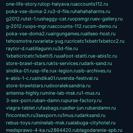
one-life-story.ru
top-halyava.ru
accounts112.ru
poka-vse-doma-2.ru
3-d-file.ru
hahahaharms.ru
g2012.ru
tst-1.ru
shaggy-cat.ru
opsmgr.ru
ev-gallery.ru
g-2012.ru
ops-mgr.ru
accounts-112.ru
csm-demo.ru
poka-vse-doma2.ru
airgungames.ru
allseo-host.ru
tehosmotre.ru
varieta-yug.ru
cricetc1xbetr1xbetcc2.ru
raytor-d.ru
atillagunn.ru
3d-file.ru
1xbeticricetc1xbetti5.ru
uafoot-statti.ru
e-abis1c.ru
store-brawl-stars.ru
kts-services.ru
dark-sand.ru
sindika-01.ru
sp-life.ru
x-legion.ru
sib-archives.ru
e-abis-1-c.ru
sindika01.ru
venda-festival.ru
store-brawlstars.ru
dooraleksandria.ru
antenna-highly.ru
mine-lab-msk.ru
1-mus.ru
3-sex-porn.ru
ban-damn.ru
purse-factory.ru
viagra-tablet.ru
fasbags.ru
adler-jun.ru
bandamn.ru
fincontech.ru
3sexporn.ru
1mus.ru
darksand.ru
rebus-toys.ru
minelab-msk.ru
alabuga-cityhotel.ru
medsprawo-4-ka.ru
2864420.ru
blagodarenie-spb.ru