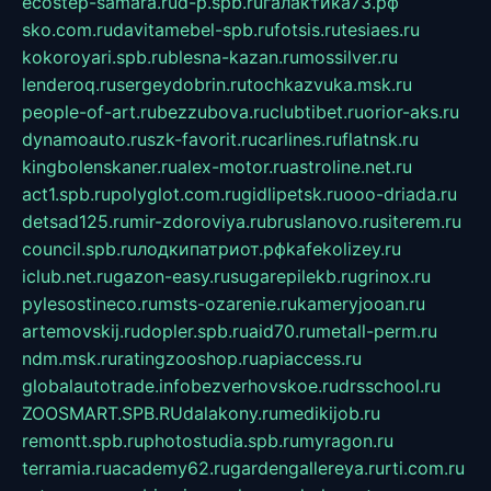
ecostep-samara.ru
d-p.spb.ru
галактика73.рф
sko.com.ru
davitamebel-spb.ru
fotsis.ru
tesiaes.ru
kokoroyari.spb.ru
blesna-kazan.ru
mossilver.ru
lenderoq.ru
sergeydobrin.ru
tochkazvuka.msk.ru
people-of-art.ru
bezzubova.ru
clubtibet.ru
orior-aks.ru
dynamoauto.ru
szk-favorit.ru
carlines.ru
flatnsk.ru
kingbolenskaner.ru
alex-motor.ru
astroline.net.ru
act1.spb.ru
polyglot.com.ru
gidlipetsk.ru
ooo-driada.ru
detsad125.ru
mir-zdoroviya.ru
bruslanovo.ru
siterem.ru
council.spb.ru
лодкипатриот.рф
kafekolizey.ru
iclub.net.ru
gazon-easy.ru
sugarepilekb.ru
grinox.ru
pylesostineco.ru
msts-ozarenie.ru
kameryjooan.ru
artemovskij.ru
dopler.spb.ru
aid70.ru
metall-perm.ru
ndm.msk.ru
ratingzooshop.ru
apiaccess.ru
globalautotrade.info
bezverhovskoe.ru
drsschool.ru
ZOOSMART.SPB.RU
dalakony.ru
medikijob.ru
remontt.spb.ru
photostudia.spb.ru
myragon.ru
terramia.ru
academy62.ru
gardengallereya.ru
rti.com.ru