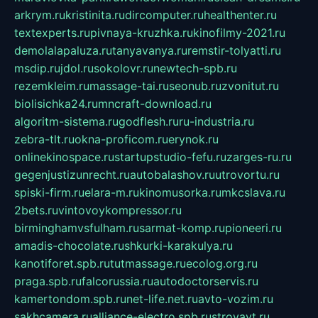
arkrym.ru
kristinita.ru
dircomputer.ru
healthenter.ru
textexperts.ru
pivnaya-kruzhka.ru
kinofilmy-2021.ru
demolalapaluza.ru
tanyavanya.ru
remstir-tolyatti.ru
msdip.ru
jdol.ru
sokolovr.ru
newtech-spb.ru
rezemkleim.ru
massage-tai.ru
seonub.ru
zvonitut.ru
biolisichka24.ru
mncraft-download.ru
algoritm-sistema.ru
godflesh.ru
ru-industria.ru
zebra-tlt.ru
okna-proficom.ru
erynok.ru
onlinekinospace.ru
startupstudio-fefu.ru
zarges-ru.ru
gegenjustizunrecht.ru
autobalashov.ru
utrovortu.ru
spiski-firm.ru
elara-m.ru
kinomusorka.ru
mkcslava.ru
2bets.ru
vintovoykompressor.ru
birminghamvsfulham.ru
sarmat-komp.ru
pioneeri.ru
amadis-chocolate.ru
shkurki-karakulya.ru
kanotiforet.spb.ru
tutmassage.ru
ecolog.org.ru
praga.spb.ru
falcorussia.ru
autodoctorservis.ru
kamertondom.spb.ru
net-life.net.ru
avto-vozim.ru
sakhcamera.ru
alliance-electro.spb.ru
stroyavt.ru