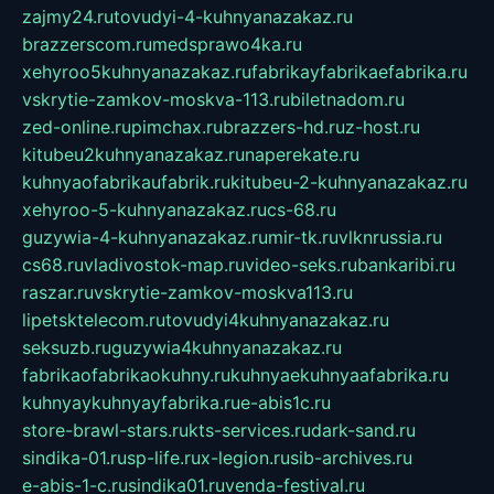
zajmy24.ru
tovudyi-4-kuhnyanazakaz.ru
brazzerscom.ru
medsprawo4ka.ru
xehyroo5kuhnyanazakaz.ru
fabrikayfabrikaefabrika.ru
vskrytie-zamkov-moskva-113.ru
biletnadom.ru
zed-online.ru
pimchax.ru
brazzers-hd.ru
z-host.ru
kitubeu2kuhnyanazakaz.ru
naperekate.ru
kuhnyaofabrikaufabrik.ru
kitubeu-2-kuhnyanazakaz.ru
xehyroo-5-kuhnyanazakaz.ru
cs-68.ru
guzywia-4-kuhnyanazakaz.ru
mir-tk.ru
vlknrussia.ru
cs68.ru
vladivostok-map.ru
video-seks.ru
bankaribi.ru
raszar.ru
vskrytie-zamkov-moskva113.ru
lipetsktelecom.ru
tovudyi4kuhnyanazakaz.ru
seksuzb.ru
guzywia4kuhnyanazakaz.ru
fabrikaofabrikaokuhny.ru
kuhnyaekuhnyaafabrika.ru
kuhnyaykuhnyayfabrika.ru
e-abis1c.ru
store-brawl-stars.ru
kts-services.ru
dark-sand.ru
sindika-01.ru
sp-life.ru
x-legion.ru
sib-archives.ru
e-abis-1-c.ru
sindika01.ru
venda-festival.ru