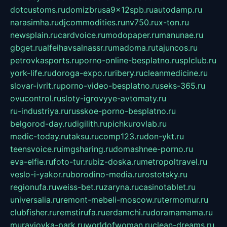
dotcustoms.ru
domizbrusa9x12spb.ru
autodamp.ru
narasimha.ru
djcommodities.ru
nv750.ru
x-ton.ru
newsplain.ru
cardvoice.ru
modopaper.ru
manunae.ru
gbget.ru
alfeihavsalnassr.ru
madoma.ru
tajuncos.ru
petrovkasports.ru
porno-online-besplatno.ru
splclub.ru
york-life.ru
doroga-expo.ru
ribery.ru
cleanmedicine.ru
slovar-ivrit.ru
porno-video-besplatno.ru
seks-365.ru
ovucontrol.ru
sloty-igrovyye-avtomaty.ru
ru-industriya.ru
russkoe-porno-besplatno.ru
belgorod-day.ru
digilith.ru
pichkurovlab.ru
medic-today.ru
taksu.ru
comp123.ru
don-ykt.ru
teensvoice.ru
imgsharing.ru
domashnee-porno.ru
eva-elfie.ru
foto-tur.ru
biz-doska.ru
metropoltravel.ru
veslo-i-yakor.ru
borodino-media.ru
rostotsky.ru
regionufa.ru
weiss-bet.ru
zaryna.ru
casinotablet.ru
universalia.ru
remont-mebeli-moscow.ru
termomur.ru
clubfisher.ru
remstirufa.ru
erdamchi.ru
doramamama.ru
muraviovka-park.ru
worldofwoman.ru
clean-dreams.ru