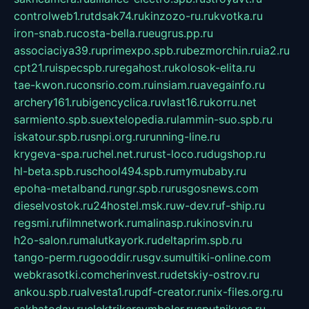
controlweb1.ru
tdsak74.ru
kinzozo-ru.ru
kvotka.ru
iron-snab.ru
costa-bella.ru
eugrus.pp.ru
associaciya39.ru
primexpo.spb.ru
bezmorchin.ru
ia2.ru
cpt21.ru
ispecspb.ru
regahost.ru
kolosok-elita.ru
tae-kwon.ru
consrio.com.ru
insiam.ru
avegainfo.ru
archery161.ru
bigencyclica.ru
vlast16.ru
korru.net
sarmiento.spb.su
extelopedia.ru
lammin-suo.spb.ru
iskatour.spb.ru
snpi.org.ru
running-line.ru
krygeva-spa.ru
chel.net.ru
rust-loco.ru
dugshop.ru
hl-beta.spb.ru
school494.spb.ru
mymubaby.ru
epoha-metalband.ru
ngr.spb.ru
rusgosnews.com
dieselvostok.ru
24hostel.msk.ru
w-dev.ru
f-ship.ru
regsmi.ru
filmnetwork.ru
malinasp.ru
kinosvin.ru
h2o-salon.ru
malutkayork.ru
deltaprim.spb.ru
tango-perm.ru
gooddir.ru
sgv.su
multiki-online.com
webkrasotki.com
cherinvest.ru
detskiy-ostrov.ru
ankou.spb.ru
alvesta1.ru
pdf-creator.ru
nix-files.org.ru