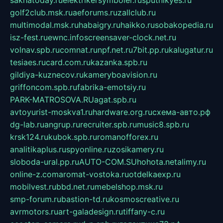
sakhatoday.ru
elektrikersymboler.ru
sputnikyes.ru
golf2club.msk.ru
aeforums.ru
zallclub.ru
multimodal.msk.ru
habaigry.ru
haikko.ru
sobakopedia.ru
isz-fest.ru
ewnc.info
screensaver-clock.net.ru
volnav.spb.ru
comnat.ru
npf.net.ru
7bit.pp.ru
kalugatur.ru
tesiaes.ru
card.com.ru
kazanka.spb.ru
gildiya-kuznecov.ru
kameryboavision.ru
griffoncom.spb.ru
fabrika-emotsiy.ru
PARK-MATROSOVA.RU
agat.spb.ru
avtoyurist-moskva1.ru
hardware.org.ru
схема-авто.рф
dg-lab.ru
angrup.ru
recruiter.spb.ru
music8.spb.ru
krsk124.ru
kubok.spb.ru
romanofforex.ru
analitikaplus.ru
spyonline.ru
zosikamery.ru
sloboda-ural.pp.ru
AUTO-COM.SU
hohota.net
alimy.ru
online-z.com
aromat-vostoka.ru
otdelkaexp.ru
mobilvest.ru
bbd.net.ru
mebelshop.msk.ru
smp-forum.ru
bastion-td.ru
kosmoscreative.ru
avrmotors.ru
art-galadesign.ru
tiffany-c.ru