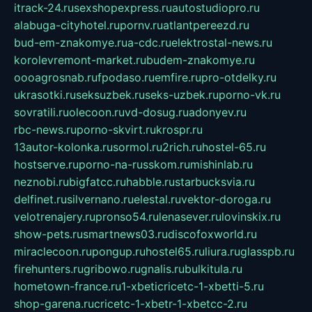
itrack-24.ru
sexshopexpress.ru
autostudiopro.ru
alabuga-cityhotel.ru
pornv.ru
atlantpereezd.ru
bud-em-znakomye.ru
a-cdc.ru
elektrostal-news.ru
korolevremont-market.ru
budem-znakomye.ru
oooagrosnab.ru
fpodaso.ru
emfire.ru
pro-otdelky.ru
ukrasotki.ru
seksuzbek.ru
seks-uzbek.ru
porno-vk.ru
sovratili.ru
olecoon.ru
vd-dosug.ru
adonyev.ru
rbc-news.ru
porno-skvirt.ru
krospr.ru
13autor-kolonka.ru
sormol.ru
2rich.ru
hostel-65.ru
hostserve.ru
porno-na-russkom.ru
mishinlab.ru
neznobi.ru
bigfatcc.ru
habble.ru
starbucksvia.ru
delfinet.ru
silvernano.ru
elestal.ru
vektor-doroga.ru
velotrenajery.ru
pronso54.ru
lenasever.ru
lovinskix.ru
show-pets.ru
smartnews03.ru
discofoxworld.ru
miraclecoon.ru
pongup.ru
hostel65.ru
liura.ru
glasspb.ru
firehunters.ru
gribowo.ru
gnalis.ru
bulkitula.ru
hometown-france.ru
1-xbeticricetc-1-xbetti-5.ru
shop-garena.ru
cricetc-1-xbetr-1-xbetcc-2.ru