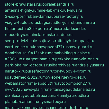
store-brawlstars.ru
dooraleksandria.ru
antenna-highly.ru
mine-lab-msk.ru
1-mus.ru
3-sex-porn.ru
ban-damn.ru
purse-factory.ru
viagra-tablet.ru
fasbags.ru
adler-jun.ru
bandamn.ru
fincontech.ru
3sexporn.ru
1mus.ru
darksand.ru
rebus-toys.ru
minelab-msk.ru
rtdco.ru
seo-prodvizhenie-sajtov-stroitelnyh-kompanij.ru
card-voice.ru
rulonnyygazon177.ru
snow-guard.ru
domizbrusa-9x12spb.ru
demaholding.ru
aalse.ru
a380club.ru
argentinamia.ru
perkoka.ru
movie-one.ru
perk-oka.ru
g-octopus.ru
sibarchives.ru
andreislyusar.ru
naruto-x.ru
pursefactory.ru
tor-lyubov-i-grom.ru
spayderhed-2022.ru
movieone.ru
evro-dez.ru
webamator.ru
ma-absolut1.ru
avtopomosch27.ru
nv-750.ru
news-plain.ru
nertansaga.ru
delanalad.ru
dizfiles.ru
youtubefree.ru
aria-family.ru
roadli.ru
planeta-samara.ru
mysmartbuy.ru
matrasy-kemerovo.ru
ashanet.ru
trade-farm.ru