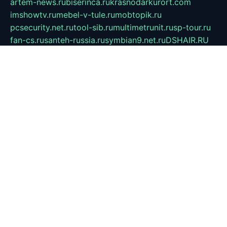
artem-news.ru
biserinca.ru
krasnodarkurort.com
imshowtv.ru
mebel-v-tule.ru
mobtopik.ru
pcsecurity.net.ru
tool-sib.ru
multimetrunit.ru
sp-tour.ru
fan-cs.ru
santeh-russia.ru
symbian9.net.ru
DSHAIR.RU
tmmotors.spb.ru
xjocuricopii.com
musavtomat.msk.ru
obustrojdom.ru
sovetcik.ru
ybaranovskaya.ru
ppknews.ru
cult-alshei.ru
JAPANRUSSIA.RU
proekciyamebel.ru
imper-finans.ru
rim.org.ru
glamourai.ru
brassminus.ru
zabor-pro.ru
ftn.pp.ru
dorogoe58.ru
laimengpacker.ru
kuzova-zapchasti.ru
sageerp.ru
taxodrom.ru
dsrazvitie.ru
hardcity.net.ru
ratinghomegames.ru
topservice25.ru
gubernyan.ru
gtglasslined.ru
ii4.ru
tssport.spb.ru
andorra24.com
blackwallstreet.ru
oboimos.ru
optim-doors.com.ru
ikuch.ru
nycr.org.ru
npa21.ru
vremya-ch.spb.ru
desert000.ru
ivtorgi.ru
ifiori.ru
catalog-statei.ru
dcv.org.ru
spetsmaster174.ru
ipkameryhiseeu.ru
dum26.ru
ruspol.spb.ru
fr-opendp.ru
kam-solnyshko.ru