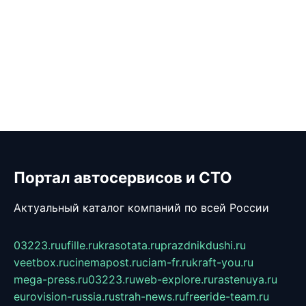
Портал автосервисов и СТО
Актуальный каталог компаний по всей России
03223.ru
ufille.ru
krasotata.ru
prazdnikdushi.ru
veetbox.ru
cinemapost.ru
ciam-fr.ru
kraft-you.ru
mega-press.ru
03223.ru
web-explore.ru
rastenuya.ru
eurovision-russia.ru
strah-news.ru
freeride-team.ru