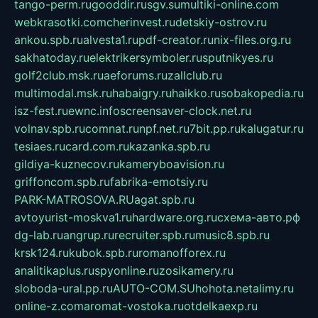
tango-perm.ru
gooddir.ru
sgv.su
multiki-online.com
webkrasotki.com
cherinvest.ru
detskiy-ostrov.ru
ankou.spb.ru
alvesta1.ru
pdf-creator.ru
nix-files.org.ru
sakhatoday.ru
elektrikersymboler.ru
sputnikyes.ru
golf2club.msk.ru
aeforums.ru
zallclub.ru
multimodal.msk.ru
habaigry.ru
haikko.ru
sobakopedia.ru
isz-fest.ru
ewnc.info
screensaver-clock.net.ru
volnav.spb.ru
comnat.ru
npf.net.ru
7bit.pp.ru
kalugatur.ru
tesiaes.ru
card.com.ru
kazanka.spb.ru
gildiya-kuznecov.ru
kameryboavision.ru
griffoncom.spb.ru
fabrika-emotsiy.ru
PARK-MATROSOVA.RU
agat.spb.ru
avtoyurist-moskva1.ru
hardware.org.ru
схема-авто.рф
dg-lab.ru
angrup.ru
recruiter.spb.ru
music8.spb.ru
krsk124.ru
kubok.spb.ru
romanofforex.ru
analitikaplus.ru
spyonline.ru
zosikamery.ru
sloboda-ural.pp.ru
AUTO-COM.SU
hohota.net
alimy.ru
online-z.com
aromat-vostoka.ru
otdelkaexp.ru