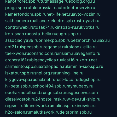
kanotiforet.spb.ru
tutmassage.ru
ecolog.org.ru
praga.spb.ru
falcorussia.ru
autodoctorservis.ru
kamertondom.spb.ru
net-life.net.ru
avto-vozim.ru
sakhcamera.ru
alliance-electro.spb.ru
stroyavt.ru
controlweb1.ru
tdsak74.ru
kinzozo-ru.ru
kvotka.ru
iron-snab.ru
costa-bella.ru
eugrus.pp.ru
associaciya39.ru
primexpo.spb.ru
bezmorchin.ru
ia2.ru
cpt21.ru
ispecspb.ru
regahost.ru
kolosok-elita.ru
tae-kwon.ru
consrio.com.ru
insiam.ru
avegainfo.ru
archery161.ru
bigencyclica.ru
vlast16.ru
korru.net
sarmiento.spb.su
extelopedia.ru
lammin-suo.spb.ru
iskatour.spb.ru
snpi.org.ru
running-line.ru
krygeva-spa.ru
chel.net.ru
rust-loco.ru
dugshop.ru
hl-beta.spb.ru
school494.spb.ru
mymubaby.ru
epoha-metalband.ru
ngr.spb.ru
rusgosnews.com
dieselvostok.ru
24hostel.msk.ru
w-dev.ru
f-ship.ru
regsmi.ru
filmnetwork.ru
malinasp.ru
kinosvin.ru
h2o-salon.ru
malutkayork.ru
deltaprim.spb.ru