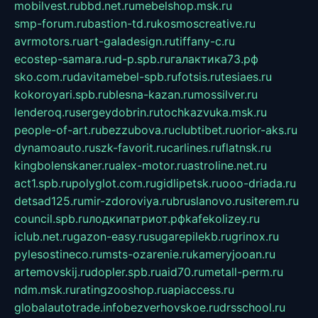
mobilvest.ru
bbd.net.ru
mebelshop.msk.ru
smp-forum.ru
bastion-td.ru
kosmoscreative.ru
avrmotors.ru
art-galadesign.ru
tiffany-c.ru
ecostep-samara.ru
d-p.spb.ru
галактика73.рф
sko.com.ru
davitamebel-spb.ru
fotsis.ru
tesiaes.ru
kokoroyari.spb.ru
blesna-kazan.ru
mossilver.ru
lenderoq.ru
sergeydobrin.ru
tochkazvuka.msk.ru
people-of-art.ru
bezzubova.ru
clubtibet.ru
orior-aks.ru
dynamoauto.ru
szk-favorit.ru
carlines.ru
flatnsk.ru
kingbolenskaner.ru
alex-motor.ru
astroline.net.ru
act1.spb.ru
polyglot.com.ru
gidlipetsk.ru
ooo-driada.ru
detsad125.ru
mir-zdoroviya.ru
bruslanovo.ru
siterem.ru
council.spb.ru
лодкипатриот.рф
kafekolizey.ru
iclub.net.ru
gazon-easy.ru
sugarepilekb.ru
grinox.ru
pylesostineco.ru
msts-ozarenie.ru
kameryjooan.ru
artemovskij.ru
dopler.spb.ru
aid70.ru
metall-perm.ru
ndm.msk.ru
ratingzooshop.ru
apiaccess.ru
globalautotrade.info
bezverhovskoe.ru
drsschool.ru