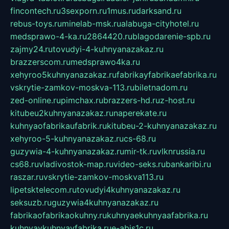
fincontech.ru
3sexporn.ru
1mus.ru
darksand.ru
rebus-toys.ru
minelab-msk.ru
alabuga-cityhotel.ru
medsprawo-4-ka.ru
2864420.ru
blagodarenie-spb.ru
zajmy24.ru
tovudyi-4-kuhnyanazakaz.ru
brazzerscom.ru
medsprawo4ka.ru
xehyroo5kuhnyanazakaz.ru
fabrikayfabrikaefabrika.ru
vskrytie-zamkov-moskva-113.ru
biletnadom.ru
zed-online.ru
pimchax.ru
brazzers-hd.ru
z-host.ru
kitubeu2kuhnyanazakaz.ru
naperekate.ru
kuhnyaofabrikaufabrik.ru
kitubeu-2-kuhnyanazakaz.ru
xehyroo-5-kuhnyanazakaz.ru
cs-68.ru
guzywia-4-kuhnyanazakaz.ru
mir-tk.ru
vlknrussia.ru
cs68.ru
vladivostok-map.ru
video-seks.ru
bankaribi.ru
raszar.ru
vskrytie-zamkov-moskva113.ru
lipetsktelecom.ru
tovudyi4kuhnyanazakaz.ru
seksuzb.ru
guzywia4kuhnyanazakaz.ru
fabrikaofabrikaokuhny.ru
kuhnyaekuhnyaafabrika.ru
kuhnyaykuhnyayfabrika.ru
e-abis1c.ru