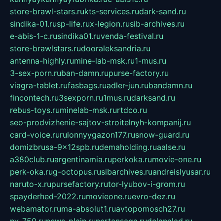
store-brawl-stars.ru
kts-services.ru
dark-sand.ru
sindika-01.ru
sp-life.ru
x-legion.ru
sib-archives.ru
e-abis-1-c.ru
sindika01.ru
venda-festival.ru
store-brawlstars.ru
dooraleksandria.ru
antenna-highly.ru
mine-lab-msk.ru
1-mus.ru
3-sex-porn.ru
ban-damn.ru
purse-factory.ru
viagra-tablet.ru
fasbags.ru
adler-jun.ru
bandamn.ru
fincontech.ru
3sexporn.ru
1mus.ru
darksand.ru
rebus-toys.ru
minelab-msk.ru
rtdco.ru
seo-prodvizhenie-sajtov-stroitelnyh-kompanij.ru
card-voice.ru
rulonnyygazon177.ru
snow-guard.ru
domizbrusa-9x12spb.ru
demaholding.ru
aalse.ru
a380club.ru
argentinamia.ru
perkoka.ru
movie-one.ru
perk-oka.ru
g-octopus.ru
sibarchives.ru
andreislyusar.ru
naruto-x.ru
pursefactory.ru
tor-lyubov-i-grom.ru
spayderhed-2022.ru
movieone.ru
evro-dez.ru
webamator.ru
ma-absolut1.ru
avtopomosch27.ru
nv-750.ru
news-plain.ru
nertansaga.ru
delanalad.ru