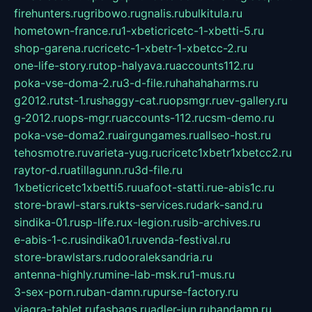
firehunters.ru
gribowo.ru
gnalis.ru
bulkitula.ru
hometown-france.ru
1-xbeticricetc-1-xbetti-5.ru
shop-garena.ru
cricetc-1-xbetr-1-xbetcc-2.ru
one-life-story.ru
top-halyava.ru
accounts112.ru
poka-vse-doma-2.ru
3-d-file.ru
hahahaharms.ru
g2012.ru
tst-1.ru
shaggy-cat.ru
opsmgr.ru
ev-gallery.ru
g-2012.ru
ops-mgr.ru
accounts-112.ru
csm-demo.ru
poka-vse-doma2.ru
airgungames.ru
allseo-host.ru
tehosmotre.ru
varieta-yug.ru
cricetc1xbetr1xbetcc2.ru
raytor-d.ru
atillagunn.ru
3d-file.ru
1xbeticricetc1xbetti5.ru
uafoot-statti.ru
e-abis1c.ru
store-brawl-stars.ru
kts-services.ru
dark-sand.ru
sindika-01.ru
sp-life.ru
x-legion.ru
sib-archives.ru
e-abis-1-c.ru
sindika01.ru
venda-festival.ru
store-brawlstars.ru
dooraleksandria.ru
antenna-highly.ru
mine-lab-msk.ru
1-mus.ru
3-sex-porn.ru
ban-damn.ru
purse-factory.ru
viagra-tablet.ru
fasbags.ru
adler-jun.ru
bandamn.ru