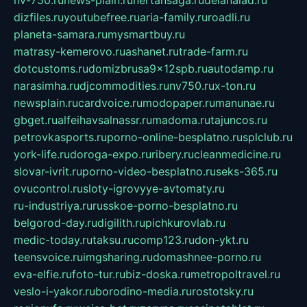
dizfiles.ru
youtubefree.ru
aria-family.ru
roadli.ru
planeta-samara.ru
mysmartbuy.ru
matrasy-kemerovo.ru
ashanet.ru
trade-farm.ru
dotcustoms.ru
domizbrusa9x12spb.ru
autodamp.ru
narasimha.ru
djcommodities.ru
nv750.ru
x-ton.ru
newsplain.ru
cardvoice.ru
modopaper.ru
manunae.ru
gbget.ru
alfeihavsalnassr.ru
madoma.ru
tajuncos.ru
petrovkasports.ru
porno-online-besplatno.ru
splclub.ru
york-life.ru
doroga-expo.ru
ribery.ru
cleanmedicine.ru
slovar-ivrit.ru
porno-video-besplatno.ru
seks-365.ru
ovucontrol.ru
sloty-igrovyye-avtomaty.ru
ru-industriya.ru
russkoe-porno-besplatno.ru
belgorod-day.ru
digilith.ru
pichkurovlab.ru
medic-today.ru
taksu.ru
comp123.ru
don-ykt.ru
teensvoice.ru
imgsharing.ru
domashnee-porno.ru
eva-elfie.ru
foto-tur.ru
biz-doska.ru
metropoltravel.ru
veslo-i-yakor.ru
borodino-media.ru
rostotsky.ru