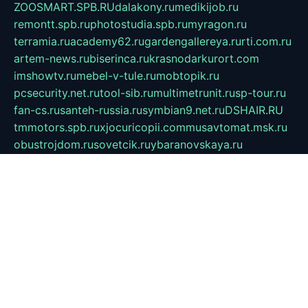
ZOOSMART.SPB.RU
dalakony.ru
medikijob.ru
remontt.spb.ru
photostudia.spb.ru
myragon.ru
terramia.ru
academy62.ru
gardengallereya.ru
rti.com.ru
artem-news.ru
biserinca.ru
krasnodarkurort.com
imshowtv.ru
mebel-v-tule.ru
mobtopik.ru
pcsecurity.net.ru
tool-sib.ru
multimetrunit.ru
sp-tour.ru
fan-cs.ru
santeh-russia.ru
symbian9.net.ru
DSHAIR.RU
tmmotors.spb.ru
xjocuricopii.com
musavtomat.msk.ru
obustrojdom.ru
sovetcik.ru
ybaranovskaya.ru
ppknews.ru
cult-alshei.ru
JAPANRUSSIA.RU
proekciyamebel.ru
imper-finans.ru
rim.org.ru
glamourai.ru
brassminus.ru
zabor-pro.ru
ftn.pp.ru
dorogoe58.ru
laimengpacker.ru
kuzova-zapchasti.ru
sageerp.ru
taxodrom.ru
dsrazvitie.ru
hardcity.net.ru
ratinghomegames.ru
topservice25.ru
gubernyan.ru
gtglasslined.ru
ii4.ru
tssport.spb.ru
andorra24.com
blackwallstreet.ru
oboimos.ru
optim-doors.com.ru
ikuch.ru
nycr.org.ru
npa21.ru
vremya-ch.spb.ru