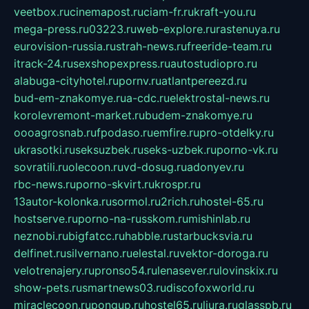
veetbox.ru
cinemapost.ru
ciam-fr.ru
kraft-you.ru
mega-press.ru
03223.ru
web-explore.ru
rastenuya.ru
eurovision-russia.ru
strah-news.ru
freeride-team.ru
itrack-24.ru
sexshopexpress.ru
autostudiopro.ru
alabuga-cityhotel.ru
pornv.ru
atlantpereezd.ru
bud-em-znakomye.ru
a-cdc.ru
elektrostal-news.ru
korolevremont-market.ru
budem-znakomye.ru
oooagrosnab.ru
fpodaso.ru
emfire.ru
pro-otdelky.ru
ukrasotki.ru
seksuzbek.ru
seks-uzbek.ru
porno-vk.ru
sovratili.ru
olecoon.ru
vd-dosug.ru
adonyev.ru
rbc-news.ru
porno-skvirt.ru
krospr.ru
13autor-kolonka.ru
sormol.ru
2rich.ru
hostel-65.ru
hostserve.ru
porno-na-russkom.ru
mishinlab.ru
neznobi.ru
bigfatcc.ru
habble.ru
starbucksvia.ru
delfinet.ru
silvernano.ru
elestal.ru
vektor-doroga.ru
velotrenajery.ru
pronso54.ru
lenasever.ru
lovinskix.ru
show-pets.ru
smartnews03.ru
discofoxworld.ru
miraclecoon.ru
pongup.ru
hostel65.ru
liura.ru
glasspb.ru