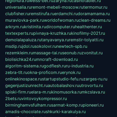
regionufa.ru
weiss-bet.ru
zaryna.ru
casinotablet.ru
universalia.ru
remont-mebeli-moscow.ru
termomur.ru
clubfisher.ru
remstirufa.ru
erdamchi.ru
doramamama.ru
muraviovka-park.ru
worldofwoman.ru
clean-dreams.ru
arkrym.ru
kristinita.ru
dircomputer.ru
healthenter.ru
textexperts.ru
pivnaya-kruzhka.ru
kinofilmy-2021.ru
demolalapaluza.ru
tanyavanya.ru
remstir-tolyatti.ru
msdip.ru
jdol.ru
sokolovr.ru
newtech-spb.ru
rezemkleim.ru
massage-tai.ru
seonub.ru
zvonitut.ru
biolisichka24.ru
mncraft-download.ru
algoritm-sistema.ru
godflesh.ru
ru-industria.ru
zebra-tlt.ru
okna-proficom.ru
erynok.ru
onlinekinospace.ru
startupstudio-fefu.ru
zarges-ru.ru
gegenjustizunrecht.ru
autobalashov.ru
utrovortu.ru
spiski-firm.ru
elara-m.ru
kinomusorka.ru
mkcslava.ru
2bets.ru
vintovoykompressor.ru
birminghamvsfulham.ru
sarmat-komp.ru
pioneeri.ru
amadis-chocolate.ru
shkurki-karakulya.ru