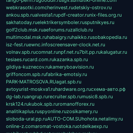
tango-perm.ru
gooddir.ru
sgv.su
multiki-online.com
webkrasotki.com
cherinvest.ru
detskiy-ostrov.ru
ankou.spb.ru
alvesta1.ru
pdf-creator.ru
nix-files.org.ru
sakhatoday.ru
elektrikersymboler.ru
sputnikyes.ru
golf2club.msk.ru
aeforums.ru
zallclub.ru
multimodal.msk.ru
habaigry.ru
haikko.ru
sobakopedia.ru
isz-fest.ru
ewnc.info
screensaver-clock.net.ru
volnav.spb.ru
comnat.ru
npf.net.ru
7bit.pp.ru
kalugatur.ru
tesiaes.ru
card.com.ru
kazanka.spb.ru
gildiya-kuznecov.ru
kameryboavision.ru
griffoncom.spb.ru
fabrika-emotsiy.ru
PARK-MATROSOVA.RU
agat.spb.ru
avtoyurist-moskva1.ru
hardware.org.ru
схема-авто.рф
dg-lab.ru
angrup.ru
recruiter.spb.ru
music8.spb.ru
krsk124.ru
kubok.spb.ru
romanofforex.ru
analitikaplus.ru
spyonline.ru
zosikamery.ru
sloboda-ural.pp.ru
AUTO-COM.SU
hohota.net
alimy.ru
online-z.com
aromat-vostoka.ru
otdelkaexp.ru