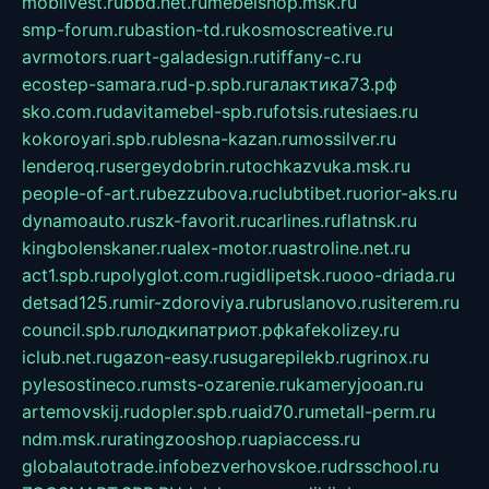
mobilvest.ru
bbd.net.ru
mebelshop.msk.ru
smp-forum.ru
bastion-td.ru
kosmoscreative.ru
avrmotors.ru
art-galadesign.ru
tiffany-c.ru
ecostep-samara.ru
d-p.spb.ru
галактика73.рф
sko.com.ru
davitamebel-spb.ru
fotsis.ru
tesiaes.ru
kokoroyari.spb.ru
blesna-kazan.ru
mossilver.ru
lenderoq.ru
sergeydobrin.ru
tochkazvuka.msk.ru
people-of-art.ru
bezzubova.ru
clubtibet.ru
orior-aks.ru
dynamoauto.ru
szk-favorit.ru
carlines.ru
flatnsk.ru
kingbolenskaner.ru
alex-motor.ru
astroline.net.ru
act1.spb.ru
polyglot.com.ru
gidlipetsk.ru
ooo-driada.ru
detsad125.ru
mir-zdoroviya.ru
bruslanovo.ru
siterem.ru
council.spb.ru
лодкипатриот.рф
kafekolizey.ru
iclub.net.ru
gazon-easy.ru
sugarepilekb.ru
grinox.ru
pylesostineco.ru
msts-ozarenie.ru
kameryjooan.ru
artemovskij.ru
dopler.spb.ru
aid70.ru
metall-perm.ru
ndm.msk.ru
ratingzooshop.ru
apiaccess.ru
globalautotrade.info
bezverhovskoe.ru
drsschool.ru