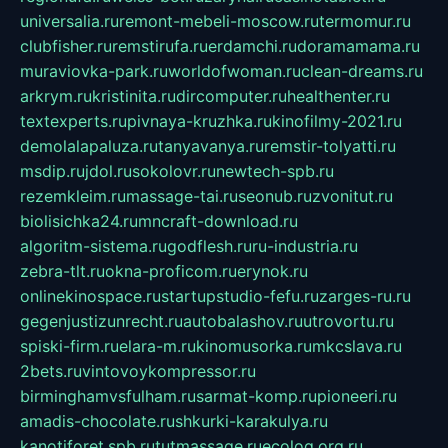
universalia.ru
remont-mebeli-moscow.ru
termomur.ru
clubfisher.ru
remstirufa.ru
erdamchi.ru
doramamama.ru
muraviovka-park.ru
worldofwoman.ru
clean-dreams.ru
arkrym.ru
kristinita.ru
dircomputer.ru
healthenter.ru
textexperts.ru
pivnaya-kruzhka.ru
kinofilmy-2021.ru
demolalapaluza.ru
tanyavanya.ru
remstir-tolyatti.ru
msdip.ru
jdol.ru
sokolovr.ru
newtech-spb.ru
rezemkleim.ru
massage-tai.ru
seonub.ru
zvonitut.ru
biolisichka24.ru
mncraft-download.ru
algoritm-sistema.ru
godflesh.ru
ru-industria.ru
zebra-tlt.ru
okna-proficom.ru
erynok.ru
onlinekinospace.ru
startupstudio-fefu.ru
zarges-ru.ru
gegenjustizunrecht.ru
autobalashov.ru
utrovortu.ru
spiski-firm.ru
elara-m.ru
kinomusorka.ru
mkcslava.ru
2bets.ru
vintovoykompressor.ru
birminghamvsfulham.ru
sarmat-komp.ru
pioneeri.ru
amadis-chocolate.ru
shkurki-karakulya.ru
kanotiforet.spb.ru
tutmassage.ru
ecolog.org.ru