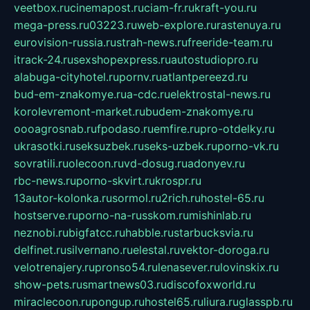
veetbox.ru
cinemapost.ru
ciam-fr.ru
kraft-you.ru
mega-press.ru
03223.ru
web-explore.ru
rastenuya.ru
eurovision-russia.ru
strah-news.ru
freeride-team.ru
itrack-24.ru
sexshopexpress.ru
autostudiopro.ru
alabuga-cityhotel.ru
pornv.ru
atlantpereezd.ru
bud-em-znakomye.ru
a-cdc.ru
elektrostal-news.ru
korolevremont-market.ru
budem-znakomye.ru
oooagrosnab.ru
fpodaso.ru
emfire.ru
pro-otdelky.ru
ukrasotki.ru
seksuzbek.ru
seks-uzbek.ru
porno-vk.ru
sovratili.ru
olecoon.ru
vd-dosug.ru
adonyev.ru
rbc-news.ru
porno-skvirt.ru
krospr.ru
13autor-kolonka.ru
sormol.ru
2rich.ru
hostel-65.ru
hostserve.ru
porno-na-russkom.ru
mishinlab.ru
neznobi.ru
bigfatcc.ru
habble.ru
starbucksvia.ru
delfinet.ru
silvernano.ru
elestal.ru
vektor-doroga.ru
velotrenajery.ru
pronso54.ru
lenasever.ru
lovinskix.ru
show-pets.ru
smartnews03.ru
discofoxworld.ru
miraclecoon.ru
pongup.ru
hostel65.ru
liura.ru
glasspb.ru