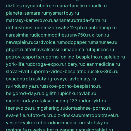
dizfiles.ru
youtubefree.ru
aria-family.ru
roadli.ru
planeta-samara.ru
mysmartbuy.ru
matrasy-kemerovo.ru
ashanet.ru
trade-farm.ru
dotcustoms.ru
domizbrusa9x12spb.ru
autodamp.ru
narasimha.ru
djcommodities.ru
nv750.ru
x-ton.ru
newsplain.ru
cardvoice.ru
modopaper.ru
manunae.ru
gbget.ru
alfeihavsalnassr.ru
madoma.ru
tajuncos.ru
petrovkasports.ru
porno-online-besplatno.ru
splclub.ru
york-life.ru
doroga-expo.ru
ribery.ru
cleanmedicine.ru
slovar-ivrit.ru
porno-video-besplatno.ru
seks-365.ru
ovucontrol.ru
sloty-igrovyye-avtomaty.ru
ru-industriya.ru
russkoe-porno-besplatno.ru
belgorod-day.ru
digilith.ru
pichkurovlab.ru
medic-today.ru
taksu.ru
comp123.ru
don-ykt.ru
teensvoice.ru
imgsharing.ru
domashnee-porno.ru
eva-elfie.ru
foto-tur.ru
biz-doska.ru
metropoltravel.ru
veslo-i-yakor.ru
borodino-media.ru
rostotsky.ru
regionufa.ru
weiss-bet.ru
zaryna.ru
casinotablet.ru