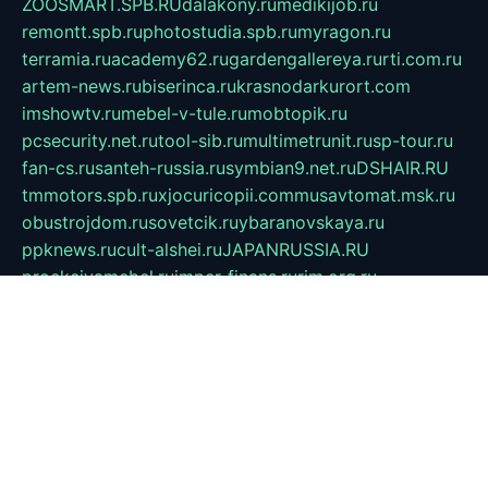
ZOOSMART.SPB.RU
dalakony.ru
medikijob.ru
remontt.spb.ru
photostudia.spb.ru
myragon.ru
terramia.ru
academy62.ru
gardengallereya.ru
rti.com.ru
artem-news.ru
biserinca.ru
krasnodarkurort.com
imshowtv.ru
mebel-v-tule.ru
mobtopik.ru
pcsecurity.net.ru
tool-sib.ru
multimetrunit.ru
sp-tour.ru
fan-cs.ru
santeh-russia.ru
symbian9.net.ru
DSHAIR.RU
tmmotors.spb.ru
xjocuricopii.com
musavtomat.msk.ru
obustrojdom.ru
sovetcik.ru
ybaranovskaya.ru
ppknews.ru
cult-alshei.ru
JAPANRUSSIA.RU
proekciyamebel.ru
imper-finans.ru
rim.org.ru
glamourai.ru
brassminus.ru
zabor-pro.ru
ftn.pp.ru
dorogoe58.ru
laimengpacker.ru
kuzova-zapchasti.ru
sageerp.ru
taxodrom.ru
dsrazvitie.ru
hardcity.net.ru
ratinghomegames.ru
topservice25.ru
gubernyan.ru
gtglasslined.ru
ii4.ru
tssport.spb.ru
andorra24.com
blackwallstreet.ru
oboimos.ru
optim-doors.com.ru
ikuch.ru
nycr.org.ru
npa21.ru
vremya-ch.spb.ru