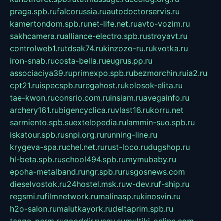
praga.spb.ru
falcorussia.ru
autodoctorservis.ru
kamertondom.spb.ru
net-life.net.ru
avto-vozim.ru
sakhcamera.ru
alliance-electro.spb.ru
stroyavt.ru
controlweb1.ru
tdsak74.ru
kinzozo-ru.ru
kvotka.ru
iron-snab.ru
costa-bella.ru
eugrus.pp.ru
associaciya39.ru
primexpo.spb.ru
bezmorchin.ru
ia2.ru
cpt21.ru
ispecspb.ru
regahost.ru
kolosok-elita.ru
tae-kwon.ru
consrio.com.ru
insiam.ru
avegainfo.ru
archery161.ru
bigencyclica.ru
vlast16.ru
korru.net
sarmiento.spb.su
extelopedia.ru
lammin-suo.spb.ru
iskatour.spb.ru
snpi.org.ru
running-line.ru
krygeva-spa.ru
chel.net.ru
rust-loco.ru
dugshop.ru
hl-beta.spb.ru
school494.spb.ru
mymubaby.ru
epoha-metalband.ru
ngr.spb.ru
rusgosnews.com
dieselvostok.ru
24hostel.msk.ru
w-dev.ru
f-ship.ru
regsmi.ru
filmnetwork.ru
malinasp.ru
kinosvin.ru
h2o-salon.ru
malutkayork.ru
deltaprim.spb.ru