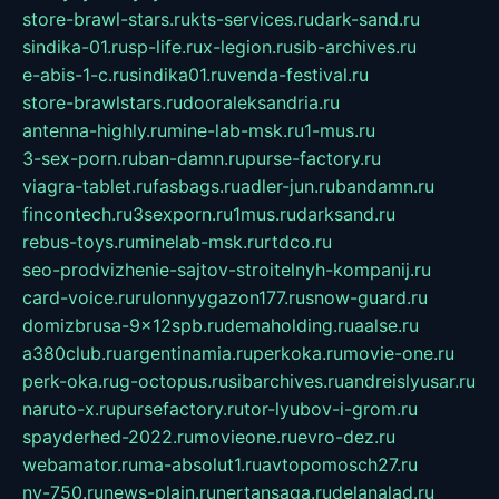
store-brawl-stars.ru
kts-services.ru
dark-sand.ru
sindika-01.ru
sp-life.ru
x-legion.ru
sib-archives.ru
e-abis-1-c.ru
sindika01.ru
venda-festival.ru
store-brawlstars.ru
dooraleksandria.ru
antenna-highly.ru
mine-lab-msk.ru
1-mus.ru
3-sex-porn.ru
ban-damn.ru
purse-factory.ru
viagra-tablet.ru
fasbags.ru
adler-jun.ru
bandamn.ru
fincontech.ru
3sexporn.ru
1mus.ru
darksand.ru
rebus-toys.ru
minelab-msk.ru
rtdco.ru
seo-prodvizhenie-sajtov-stroitelnyh-kompanij.ru
card-voice.ru
rulonnyygazon177.ru
snow-guard.ru
domizbrusa-9x12spb.ru
demaholding.ru
aalse.ru
a380club.ru
argentinamia.ru
perkoka.ru
movie-one.ru
perk-oka.ru
g-octopus.ru
sibarchives.ru
andreislyusar.ru
naruto-x.ru
pursefactory.ru
tor-lyubov-i-grom.ru
spayderhed-2022.ru
movieone.ru
evro-dez.ru
webamator.ru
ma-absolut1.ru
avtopomosch27.ru
nv-750.ru
news-plain.ru
nertansaga.ru
delanalad.ru