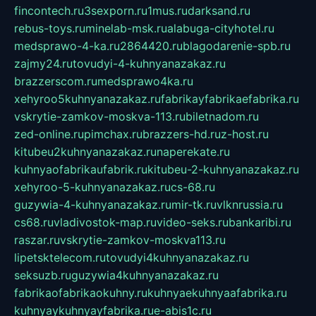
fincontech.ru
3sexporn.ru
1mus.ru
darksand.ru
rebus-toys.ru
minelab-msk.ru
alabuga-cityhotel.ru
medsprawo-4-ka.ru
2864420.ru
blagodarenie-spb.ru
zajmy24.ru
tovudyi-4-kuhnyanazakaz.ru
brazzerscom.ru
medsprawo4ka.ru
xehyroo5kuhnyanazakaz.ru
fabrikayfabrikaefabrika.ru
vskrytie-zamkov-moskva-113.ru
biletnadom.ru
zed-online.ru
pimchax.ru
brazzers-hd.ru
z-host.ru
kitubeu2kuhnyanazakaz.ru
naperekate.ru
kuhnyaofabrikaufabrik.ru
kitubeu-2-kuhnyanazakaz.ru
xehyroo-5-kuhnyanazakaz.ru
cs-68.ru
guzywia-4-kuhnyanazakaz.ru
mir-tk.ru
vlknrussia.ru
cs68.ru
vladivostok-map.ru
video-seks.ru
bankaribi.ru
raszar.ru
vskrytie-zamkov-moskva113.ru
lipetsktelecom.ru
tovudyi4kuhnyanazakaz.ru
seksuzb.ru
guzywia4kuhnyanazakaz.ru
fabrikaofabrikaokuhny.ru
kuhnyaekuhnyaafabrika.ru
kuhnyaykuhnyayfabrika.ru
e-abis1c.ru