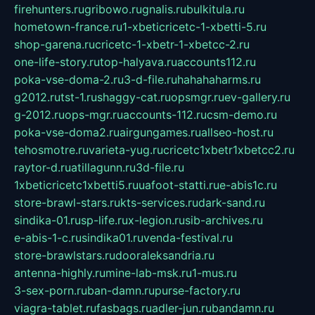
firehunters.ru
gribowo.ru
gnalis.ru
bulkitula.ru
hometown-france.ru
1-xbeticricetc-1-xbetti-5.ru
shop-garena.ru
cricetc-1-xbetr-1-xbetcc-2.ru
one-life-story.ru
top-halyava.ru
accounts112.ru
poka-vse-doma-2.ru
3-d-file.ru
hahahaharms.ru
g2012.ru
tst-1.ru
shaggy-cat.ru
opsmgr.ru
ev-gallery.ru
g-2012.ru
ops-mgr.ru
accounts-112.ru
csm-demo.ru
poka-vse-doma2.ru
airgungames.ru
allseo-host.ru
tehosmotre.ru
varieta-yug.ru
cricetc1xbetr1xbetcc2.ru
raytor-d.ru
atillagunn.ru
3d-file.ru
1xbeticricetc1xbetti5.ru
uafoot-statti.ru
e-abis1c.ru
store-brawl-stars.ru
kts-services.ru
dark-sand.ru
sindika-01.ru
sp-life.ru
x-legion.ru
sib-archives.ru
e-abis-1-c.ru
sindika01.ru
venda-festival.ru
store-brawlstars.ru
dooraleksandria.ru
antenna-highly.ru
mine-lab-msk.ru
1-mus.ru
3-sex-porn.ru
ban-damn.ru
purse-factory.ru
viagra-tablet.ru
fasbags.ru
adler-jun.ru
bandamn.ru