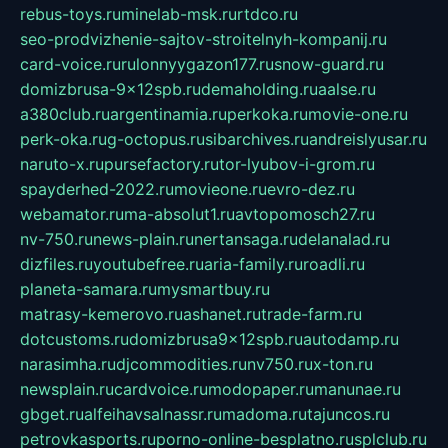
rebus-toys.ru
minelab-msk.ru
rtdco.ru
seo-prodvizhenie-sajtov-stroitelnyh-kompanij.ru
card-voice.ru
rulonnyygazon177.ru
snow-guard.ru
domizbrusa-9x12spb.ru
demaholding.ru
aalse.ru
a380club.ru
argentinamia.ru
perkoka.ru
movie-one.ru
perk-oka.ru
g-octopus.ru
sibarchives.ru
andreislyusar.ru
naruto-x.ru
pursefactory.ru
tor-lyubov-i-grom.ru
spayderhed-2022.ru
movieone.ru
evro-dez.ru
webamator.ru
ma-absolut1.ru
avtopomosch27.ru
nv-750.ru
news-plain.ru
nertansaga.ru
delanalad.ru
dizfiles.ru
youtubefree.ru
aria-family.ru
roadli.ru
planeta-samara.ru
mysmartbuy.ru
matrasy-kemerovo.ru
ashanet.ru
trade-farm.ru
dotcustoms.ru
domizbrusa9x12spb.ru
autodamp.ru
narasimha.ru
djcommodities.ru
nv750.ru
x-ton.ru
newsplain.ru
cardvoice.ru
modopaper.ru
manunae.ru
gbget.ru
alfeihavsalnassr.ru
madoma.ru
tajuncos.ru
petrovkasports.ru
porno-online-besplatno.ru
splclub.ru