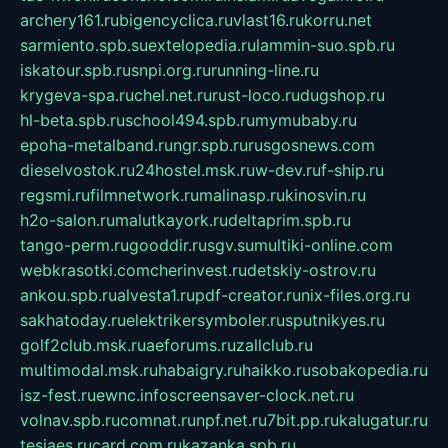
archery161.ru
bigencyclica.ru
vlast16.ru
korru.net
sarmiento.spb.su
extelopedia.ru
lammin-suo.spb.ru
iskatour.spb.ru
snpi.org.ru
running-line.ru
krygeva-spa.ru
chel.net.ru
rust-loco.ru
dugshop.ru
hl-beta.spb.ru
school494.spb.ru
mymubaby.ru
epoha-metalband.ru
ngr.spb.ru
rusgosnews.com
dieselvostok.ru
24hostel.msk.ru
w-dev.ru
f-ship.ru
regsmi.ru
filmnetwork.ru
malinasp.ru
kinosvin.ru
h2o-salon.ru
malutkayork.ru
deltaprim.spb.ru
tango-perm.ru
gooddir.ru
sgv.su
multiki-online.com
webkrasotki.com
cherinvest.ru
detskiy-ostrov.ru
ankou.spb.ru
alvesta1.ru
pdf-creator.ru
nix-files.org.ru
sakhatoday.ru
elektrikersymboler.ru
sputnikyes.ru
golf2club.msk.ru
aeforums.ru
zallclub.ru
multimodal.msk.ru
habaigry.ru
haikko.ru
sobakopedia.ru
isz-fest.ru
ewnc.info
screensaver-clock.net.ru
volnav.spb.ru
comnat.ru
npf.net.ru
7bit.pp.ru
kalugatur.ru
tesiaes.ru
card.com.ru
kazanka.spb.ru