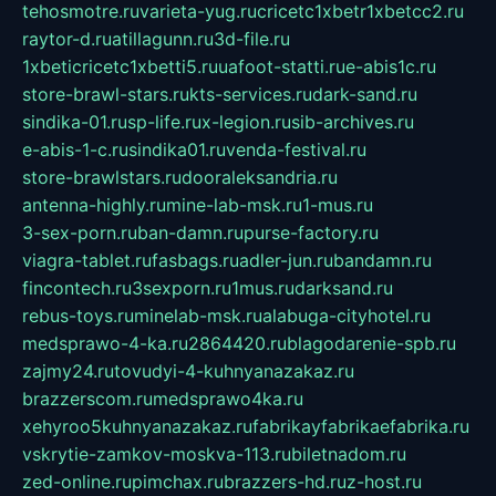
tehosmotre.ru
varieta-yug.ru
cricetc1xbetr1xbetcc2.ru
raytor-d.ru
atillagunn.ru
3d-file.ru
1xbeticricetc1xbetti5.ru
uafoot-statti.ru
e-abis1c.ru
store-brawl-stars.ru
kts-services.ru
dark-sand.ru
sindika-01.ru
sp-life.ru
x-legion.ru
sib-archives.ru
e-abis-1-c.ru
sindika01.ru
venda-festival.ru
store-brawlstars.ru
dooraleksandria.ru
antenna-highly.ru
mine-lab-msk.ru
1-mus.ru
3-sex-porn.ru
ban-damn.ru
purse-factory.ru
viagra-tablet.ru
fasbags.ru
adler-jun.ru
bandamn.ru
fincontech.ru
3sexporn.ru
1mus.ru
darksand.ru
rebus-toys.ru
minelab-msk.ru
alabuga-cityhotel.ru
medsprawo-4-ka.ru
2864420.ru
blagodarenie-spb.ru
zajmy24.ru
tovudyi-4-kuhnyanazakaz.ru
brazzerscom.ru
medsprawo4ka.ru
xehyroo5kuhnyanazakaz.ru
fabrikayfabrikaefabrika.ru
vskrytie-zamkov-moskva-113.ru
biletnadom.ru
zed-online.ru
pimchax.ru
brazzers-hd.ru
z-host.ru