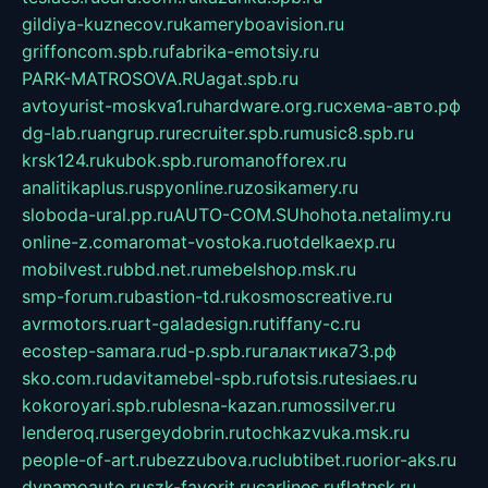
gildiya-kuznecov.ru
kameryboavision.ru
griffoncom.spb.ru
fabrika-emotsiy.ru
PARK-MATROSOVA.RU
agat.spb.ru
avtoyurist-moskva1.ru
hardware.org.ru
схема-авто.рф
dg-lab.ru
angrup.ru
recruiter.spb.ru
music8.spb.ru
krsk124.ru
kubok.spb.ru
romanofforex.ru
analitikaplus.ru
spyonline.ru
zosikamery.ru
sloboda-ural.pp.ru
AUTO-COM.SU
hohota.net
alimy.ru
online-z.com
aromat-vostoka.ru
otdelkaexp.ru
mobilvest.ru
bbd.net.ru
mebelshop.msk.ru
smp-forum.ru
bastion-td.ru
kosmoscreative.ru
avrmotors.ru
art-galadesign.ru
tiffany-c.ru
ecostep-samara.ru
d-p.spb.ru
галактика73.рф
sko.com.ru
davitamebel-spb.ru
fotsis.ru
tesiaes.ru
kokoroyari.spb.ru
blesna-kazan.ru
mossilver.ru
lenderoq.ru
sergeydobrin.ru
tochkazvuka.msk.ru
people-of-art.ru
bezzubova.ru
clubtibet.ru
orior-aks.ru
dynamoauto.ru
szk-favorit.ru
carlines.ru
flatnsk.ru