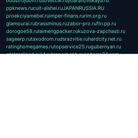
obustrojdom.ru
sovetcik.ru
ybaranovskaya.ru
ppknews.ru
cult-alshei.ru
JAPANRUSSIA.RU
proekciyamebel.ru
imper-finans.ru
rim.org.ru
glamourai.ru
brassminus.ru
zabor-pro.ru
ftn.pp.ru
dorogoe58.ru
laimengpacker.ru
kuzova-zapchasti.ru
sageerp.ru
taxodrom.ru
dsrazvitie.ru
hardcity.net.ru
ratinghomegames.ru
topservice25.ru
gubernyan.ru
gtglasslined.ru
ii4.ru
tssport.spb.ru
andorra24.com
blackwallstreet.ru
oboimos.ru
optim-doors.com.ru
ikuch.ru
nycr.org.ru
npa21.ru
vremya-ch.spb.ru
desert000.ru
ivtorgi.ru
ifiori.ru
catalog-statei.ru
dcv.org.ru
spetsmaster174.ru
ipkameryhiseeu.ru
dum26.ru
ruspol.spb.ru
fr-opendp.ru
kam-solnyshko.ru
cheyenne-arapaho.ru
sevzapmetal.spb.ru
ted-lapidus.spb.ru
parasite-eliminator.ru
sigma-complete.ru
modernworld.ru
dama-moda.ru
eholot-group.ru
sk-nvkz.ru
DRONGOLD.RU
democratia2.ru
i-farmer.ru
mass-sport.org