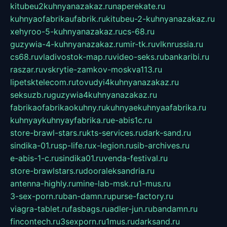
kitubeu2kuhnyanazakaz.ru
naperekate.ru
kuhnyaofabrikaufabrik.ru
kitubeu-2-kuhnyanazakaz.ru
xehyroo-5-kuhnyanazakaz.ru
cs-68.ru
guzywia-4-kuhnyanazakaz.ru
mir-tk.ru
vlknrussia.ru
cs68.ru
vladivostok-map.ru
video-seks.ru
bankaribi.ru
raszar.ru
vskrytie-zamkov-moskva113.ru
lipetsktelecom.ru
tovudyi4kuhnyanazakaz.ru
seksuzb.ru
guzywia4kuhnyanazakaz.ru
fabrikaofabrikaokuhny.ru
kuhnyaekuhnyaafabrika.ru
kuhnyaykuhnyayfabrika.ru
e-abis1c.ru
store-brawl-stars.ru
kts-services.ru
dark-sand.ru
sindika-01.ru
sp-life.ru
x-legion.ru
sib-archives.ru
e-abis-1-c.ru
sindika01.ru
venda-festival.ru
store-brawlstars.ru
dooraleksandria.ru
antenna-highly.ru
mine-lab-msk.ru
1-mus.ru
3-sex-porn.ru
ban-damn.ru
purse-factory.ru
viagra-tablet.ru
fasbags.ru
adler-jun.ru
bandamn.ru
fincontech.ru
3sexporn.ru
1mus.ru
darksand.ru