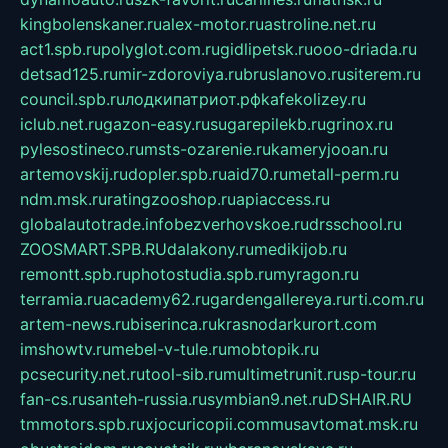
kingbolenskaner.ru
alex-motor.ru
astroline.net.ru
act1.spb.ru
polyglot.com.ru
gidlipetsk.ru
ooo-driada.ru
detsad125.ru
mir-zdoroviya.ru
bruslanovo.ru
siterem.ru
council.spb.ru
лодкипатриот.рф
kafekolizey.ru
iclub.net.ru
gazon-easy.ru
sugarepilekb.ru
grinox.ru
pylesostineco.ru
msts-ozarenie.ru
kameryjooan.ru
artemovskij.ru
dopler.spb.ru
aid70.ru
metall-perm.ru
ndm.msk.ru
ratingzooshop.ru
apiaccess.ru
globalautotrade.info
bezverhovskoe.ru
drsschool.ru
ZOOSMART.SPB.RU
dalakony.ru
medikijob.ru
remontt.spb.ru
photostudia.spb.ru
myragon.ru
terramia.ru
academy62.ru
gardengallereya.ru
rti.com.ru
artem-news.ru
biserinca.ru
krasnodarkurort.com
imshowtv.ru
mebel-v-tule.ru
mobtopik.ru
pcsecurity.net.ru
tool-sib.ru
multimetrunit.ru
sp-tour.ru
fan-cs.ru
santeh-russia.ru
symbian9.net.ru
DSHAIR.RU
tmmotors.spb.ru
xjocuricopii.com
musavtomat.msk.ru