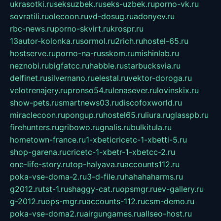
ukrasotki.ru
seksuzbek.ru
seks-uzbek.ru
porno-vk.ru
sovratili.ru
olecoon.ru
vd-dosug.ru
adonyev.ru
rbc-news.ru
porno-skvirt.ru
krospr.ru
13autor-kolonka.ru
sormol.ru
2rich.ru
hostel-65.ru
hostserve.ru
porno-na-russkom.ru
mishinlab.ru
neznobi.ru
bigfatcc.ru
habble.ru
starbucksvia.ru
delfinet.ru
silvernano.ru
elestal.ru
vektor-doroga.ru
velotrenajery.ru
pronso54.ru
lenasever.ru
lovinskix.ru
show-pets.ru
smartnews03.ru
discofoxworld.ru
miraclecoon.ru
pongup.ru
hostel65.ru
liura.ru
glasspb.ru
firehunters.ru
gribowo.ru
gnalis.ru
bulkitula.ru
hometown-france.ru
1-xbeticricetc-1-xbetti-5.ru
shop-garena.ru
cricetc-1-xbetr-1-xbetcc-2.ru
one-life-story.ru
top-halyava.ru
accounts112.ru
poka-vse-doma-2.ru
3-d-file.ru
hahahaharms.ru
g2012.ru
tst-1.ru
shaggy-cat.ru
opsmgr.ru
ev-gallery.ru
g-2012.ru
ops-mgr.ru
accounts-112.ru
csm-demo.ru
poka-vse-doma2.ru
airgungames.ru
allseo-host.ru