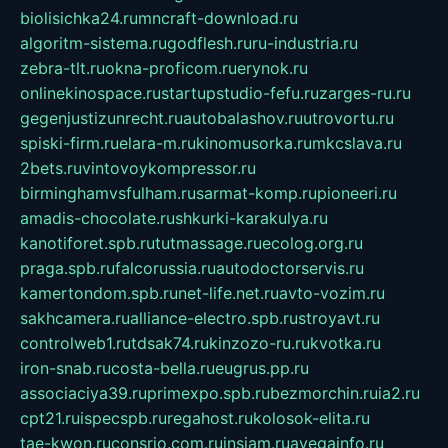
biolisichka24.ru
mncraft-download.ru
algoritm-sistema.ru
godflesh.ru
ru-industria.ru
zebra-tlt.ru
okna-proficom.ru
erynok.ru
onlinekinospace.ru
startupstudio-fefu.ru
zarges-ru.ru
gegenjustizunrecht.ru
autobalashov.ru
utrovortu.ru
spiski-firm.ru
elara-m.ru
kinomusorka.ru
mkcslava.ru
2bets.ru
vintovoykompressor.ru
birminghamvsfulham.ru
sarmat-komp.ru
pioneeri.ru
amadis-chocolate.ru
shkurki-karakulya.ru
kanotiforet.spb.ru
tutmassage.ru
ecolog.org.ru
praga.spb.ru
falcorussia.ru
autodoctorservis.ru
kamertondom.spb.ru
net-life.net.ru
avto-vozim.ru
sakhcamera.ru
alliance-electro.spb.ru
stroyavt.ru
controlweb1.ru
tdsak74.ru
kinzozo-ru.ru
kvotka.ru
iron-snab.ru
costa-bella.ru
eugrus.pp.ru
associaciya39.ru
primexpo.spb.ru
bezmorchin.ru
ia2.ru
cpt21.ru
ispecspb.ru
regahost.ru
kolosok-elita.ru
tae-kwon.ru
consrio.com.ru
insiam.ru
avegainfo.ru