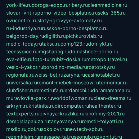
york-life.ru
doroga-expo.ru
ribery.ru
cleanmedicine.ru
slovar-ivrit.ru
porno-video-besplatno.ru
seks-365.ru
ovucontrol.ru
sloty-igrovyye-avtomaty.ru
ru-industriya.ru
russkoe-porno-besplatno.ru
belgorod-day.ru
digilith.ru
pichkurovlab.ru
medic-today.ru
taksu.ru
comp123.ru
don-ykt.ru
teensvoice.ru
imgsharing.ru
domashnee-porno.ru
eva-elfie.ru
foto-tur.ru
biz-doska.ru
metropoltravel.ru
veslo-i-yakor.ru
borodino-media.ru
rostotsky.ru
regionufa.ru
weiss-bet.ru
zaryna.ru
casinotablet.ru
universalia.ru
remont-mebeli-moscow.ru
termomur.ru
clubfisher.ru
remstirufa.ru
erdamchi.ru
doramamama.ru
muraviovka-park.ru
worldofwoman.ru
clean-dreams.ru
arkrym.ru
kristinita.ru
dircomputer.ru
healthenter.ru
textexperts.ru
pivnaya-kruzhka.ru
kinofilmy-2021.ru
demolalapaluza.ru
tanyavanya.ru
remstir-tolyatti.ru
msdip.ru
jdol.ru
sokolovr.ru
newtech-spb.ru
rezemkleim.ru
massage-tai.ru
seonub.ru
zvonitut.ru