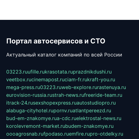
Портал автосервисов и СТО
Актуальный каталог компаний по всей России
03223.ru
ufille.ru
krasotata.ru
prazdnikdushi.ru
veetbox.ru
cinemapost.ru
ciam-fr.ru
kraft-you.ru
mega-press.ru
03223.ru
web-explore.ru
rastenuya.ru
eurovision-russia.ru
strah-news.ru
freeride-team.ru
itrack-24.ru
sexshopexpress.ru
autostudiopro.ru
alabuga-cityhotel.ru
pornv.ru
atlantpereezd.ru
bud-em-znakomye.ru
a-cdc.ru
elektrostal-news.ru
korolevremont-market.ru
budem-znakomye.ru
oooagrosnab.ru
fpodaso.ru
emfire.ru
pro-otdelky.ru