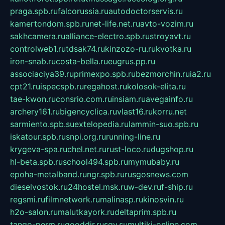
praga.spb.ru
falcorussia.ru
autodoctorservis.ru
kamertondom.spb.ru
net-life.net.ru
avto-vozim.ru
sakhcamera.ru
alliance-electro.spb.ru
stroyavt.ru
controlweb1.ru
tdsak74.ru
kinzozo-ru.ru
kvotka.ru
iron-snab.ru
costa-bella.ru
eugrus.pp.ru
associaciya39.ru
primexpo.spb.ru
bezmorchin.ru
ia2.ru
cpt21.ru
ispecspb.ru
regahost.ru
kolosok-elita.ru
tae-kwon.ru
consrio.com.ru
insiam.ru
avegainfo.ru
archery161.ru
bigencyclica.ru
vlast16.ru
korru.net
sarmiento.spb.su
extelopedia.ru
lammin-suo.spb.ru
iskatour.spb.ru
snpi.org.ru
running-line.ru
krygeva-spa.ru
chel.net.ru
rust-loco.ru
dugshop.ru
hl-beta.spb.ru
school494.spb.ru
mymubaby.ru
epoha-metalband.ru
ngr.spb.ru
rusgosnews.com
dieselvostok.ru
24hostel.msk.ru
w-dev.ru
f-ship.ru
regsmi.ru
filmnetwork.ru
malinasp.ru
kinosvin.ru
h2o-salon.ru
malutkayork.ru
deltaprim.spb.ru
tango-perm.ru
gooddir.ru
sgv.su
multiki-online.com