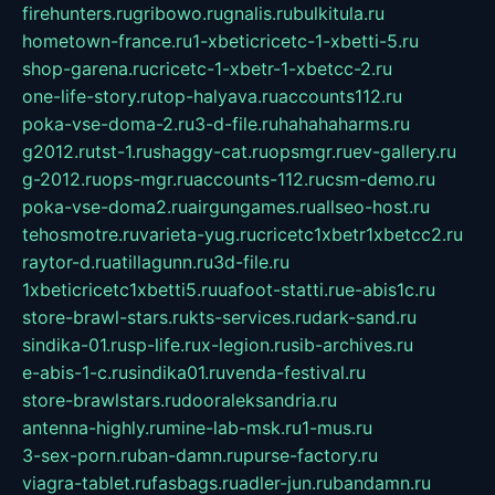
firehunters.ru
gribowo.ru
gnalis.ru
bulkitula.ru
hometown-france.ru
1-xbeticricetc-1-xbetti-5.ru
shop-garena.ru
cricetc-1-xbetr-1-xbetcc-2.ru
one-life-story.ru
top-halyava.ru
accounts112.ru
poka-vse-doma-2.ru
3-d-file.ru
hahahaharms.ru
g2012.ru
tst-1.ru
shaggy-cat.ru
opsmgr.ru
ev-gallery.ru
g-2012.ru
ops-mgr.ru
accounts-112.ru
csm-demo.ru
poka-vse-doma2.ru
airgungames.ru
allseo-host.ru
tehosmotre.ru
varieta-yug.ru
cricetc1xbetr1xbetcc2.ru
raytor-d.ru
atillagunn.ru
3d-file.ru
1xbeticricetc1xbetti5.ru
uafoot-statti.ru
e-abis1c.ru
store-brawl-stars.ru
kts-services.ru
dark-sand.ru
sindika-01.ru
sp-life.ru
x-legion.ru
sib-archives.ru
e-abis-1-c.ru
sindika01.ru
venda-festival.ru
store-brawlstars.ru
dooraleksandria.ru
antenna-highly.ru
mine-lab-msk.ru
1-mus.ru
3-sex-porn.ru
ban-damn.ru
purse-factory.ru
viagra-tablet.ru
fasbags.ru
adler-jun.ru
bandamn.ru