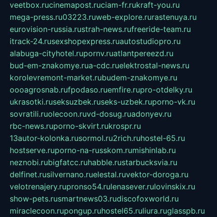
veetbox.ru
cinemapost.ru
ciam-fr.ru
kraft-you.ru
mega-press.ru
03223.ru
web-explore.ru
rastenuya.ru
eurovision-russia.ru
strah-news.ru
freeride-team.ru
itrack-24.ru
sexshopexpress.ru
autostudiopro.ru
alabuga-cityhotel.ru
pornv.ru
atlantpereezd.ru
bud-em-znakomye.ru
a-cdc.ru
elektrostal-news.ru
korolevremont-market.ru
budem-znakomye.ru
oooagrosnab.ru
fpodaso.ru
emfire.ru
pro-otdelky.ru
ukrasotki.ru
seksuzbek.ru
seks-uzbek.ru
porno-vk.ru
sovratili.ru
olecoon.ru
vd-dosug.ru
adonyev.ru
rbc-news.ru
porno-skvirt.ru
krospr.ru
13autor-kolonka.ru
sormol.ru
2rich.ru
hostel-65.ru
hostserve.ru
porno-na-russkom.ru
mishinlab.ru
neznobi.ru
bigfatcc.ru
habble.ru
starbucksvia.ru
delfinet.ru
silvernano.ru
elestal.ru
vektor-doroga.ru
velotrenajery.ru
pronso54.ru
lenasever.ru
lovinskix.ru
show-pets.ru
smartnews03.ru
discofoxworld.ru
miraclecoon.ru
pongup.ru
hostel65.ru
liura.ru
glasspb.ru