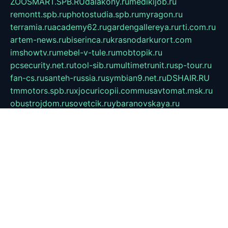
ZOOSMART.SPB.RU
dalakony.ru
medikijob.ru
remontt.spb.ru
photostudia.spb.ru
myragon.ru
terramia.ru
academy62.ru
gardengallereya.ru
rti.com.ru
artem-news.ru
biserinca.ru
krasnodarkurort.com
imshowtv.ru
mebel-v-tule.ru
mobtopik.ru
pcsecurity.net.ru
tool-sib.ru
multimetrunit.ru
sp-tour.ru
fan-cs.ru
santeh-russia.ru
symbian9.net.ru
DSHAIR.RU
tmmotors.spb.ru
xjocuricopii.com
musavtomat.msk.ru
obustrojdom.ru
sovetcik.ru
ybaranovskaya.ru
ppknews.ru
cult-alshei.ru
JAPANRUSSIA.RU
proekciyamebel.ru
imper-finans.ru
rim.org.ru
glamourai.ru
brassminus.ru
zabor-pro.ru
ftn.pp.ru
dorogoe58.ru
laimengpacker.ru
kuzova-zapchasti.ru
sageerp.ru
taxodrom.ru
dsrazvitie.ru
hardcity.net.ru
ratinghomegames.ru
topservice25.ru
gubernyan.ru
gtglasslined.ru
ii4.ru
tssport.spb.ru
andorra24.com
blackwallstreet.ru
oboimos.ru
optim-doors.com.ru
ikuch.ru
nycr.org.ru
npa21.ru
vremya-ch.spb.ru