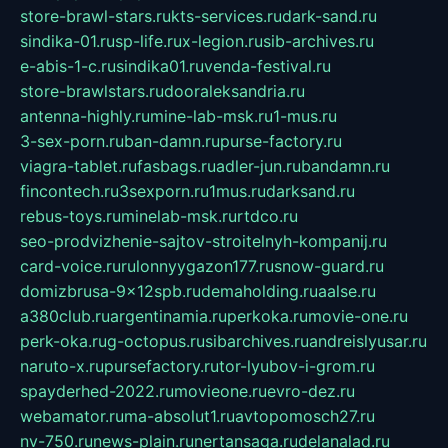
store-brawl-stars.ru
kts-services.ru
dark-sand.ru
sindika-01.ru
sp-life.ru
x-legion.ru
sib-archives.ru
e-abis-1-c.ru
sindika01.ru
venda-festival.ru
store-brawlstars.ru
dooraleksandria.ru
antenna-highly.ru
mine-lab-msk.ru
1-mus.ru
3-sex-porn.ru
ban-damn.ru
purse-factory.ru
viagra-tablet.ru
fasbags.ru
adler-jun.ru
bandamn.ru
fincontech.ru
3sexporn.ru
1mus.ru
darksand.ru
rebus-toys.ru
minelab-msk.ru
rtdco.ru
seo-prodvizhenie-sajtov-stroitelnyh-kompanij.ru
card-voice.ru
rulonnyygazon177.ru
snow-guard.ru
domizbrusa-9x12spb.ru
demaholding.ru
aalse.ru
a380club.ru
argentinamia.ru
perkoka.ru
movie-one.ru
perk-oka.ru
g-octopus.ru
sibarchives.ru
andreislyusar.ru
naruto-x.ru
pursefactory.ru
tor-lyubov-i-grom.ru
spayderhed-2022.ru
movieone.ru
evro-dez.ru
webamator.ru
ma-absolut1.ru
avtopomosch27.ru
nv-750.ru
news-plain.ru
nertansaga.ru
delanalad.ru