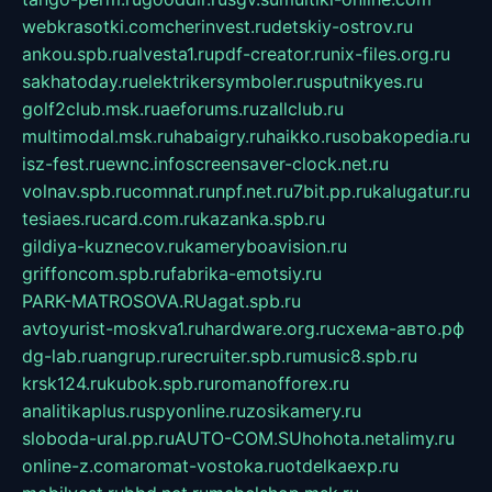
webkrasotki.com
cherinvest.ru
detskiy-ostrov.ru
ankou.spb.ru
alvesta1.ru
pdf-creator.ru
nix-files.org.ru
sakhatoday.ru
elektrikersymboler.ru
sputnikyes.ru
golf2club.msk.ru
aeforums.ru
zallclub.ru
multimodal.msk.ru
habaigry.ru
haikko.ru
sobakopedia.ru
isz-fest.ru
ewnc.info
screensaver-clock.net.ru
volnav.spb.ru
comnat.ru
npf.net.ru
7bit.pp.ru
kalugatur.ru
tesiaes.ru
card.com.ru
kazanka.spb.ru
gildiya-kuznecov.ru
kameryboavision.ru
griffoncom.spb.ru
fabrika-emotsiy.ru
PARK-MATROSOVA.RU
agat.spb.ru
avtoyurist-moskva1.ru
hardware.org.ru
схема-авто.рф
dg-lab.ru
angrup.ru
recruiter.spb.ru
music8.spb.ru
krsk124.ru
kubok.spb.ru
romanofforex.ru
analitikaplus.ru
spyonline.ru
zosikamery.ru
sloboda-ural.pp.ru
AUTO-COM.SU
hohota.net
alimy.ru
online-z.com
aromat-vostoka.ru
otdelkaexp.ru