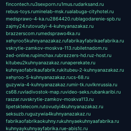
fincontech.ru
3sexporn.ru
1mus.ru
darksand.ru
rebus-toys.ru
minelab-msk.ru
alabuga-cityhotel.ru
medsprawo-4-ka.ru
2864420.ru
blagodarenie-spb.ru
zajmy24.ru
tovudyi-4-kuhnyanazakaz.ru
brazzerscom.ru
medsprawo4ka.ru
xehyroo5kuhnyanazakaz.ru
fabrikayfabrikaefabrika.ru
vskrytie-zamkov-moskva-113.ru
biletnadom.ru
zed-online.ru
pimchax.ru
brazzers-hd.ru
z-host.ru
kitubeu2kuhnyanazakaz.ru
naperekate.ru
kuhnyaofabrikaufabrik.ru
kitubeu-2-kuhnyanazakaz.ru
xehyroo-5-kuhnyanazakaz.ru
cs-68.ru
guzywia-4-kuhnyanazakaz.ru
mir-tk.ru
vlknrussia.ru
cs68.ru
vladivostok-map.ru
video-seks.ru
bankaribi.ru
raszar.ru
vskrytie-zamkov-moskva113.ru
lipetsktelecom.ru
tovudyi4kuhnyanazakaz.ru
seksuzb.ru
guzywia4kuhnyanazakaz.ru
fabrikaofabrikaokuhny.ru
kuhnyaekuhnyaafabrika.ru
kuhnyaykuhnyayfabrika.ru
e-abis1c.ru