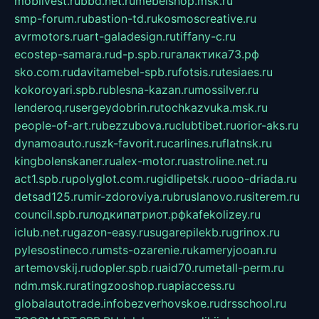
mobilvest.ru
bbd.net.ru
mebelshop.msk.ru
smp-forum.ru
bastion-td.ru
kosmoscreative.ru
avrmotors.ru
art-galadesign.ru
tiffany-c.ru
ecostep-samara.ru
d-p.spb.ru
галактика73.рф
sko.com.ru
davitamebel-spb.ru
fotsis.ru
tesiaes.ru
kokoroyari.spb.ru
blesna-kazan.ru
mossilver.ru
lenderoq.ru
sergeydobrin.ru
tochkazvuka.msk.ru
people-of-art.ru
bezzubova.ru
clubtibet.ru
orior-aks.ru
dynamoauto.ru
szk-favorit.ru
carlines.ru
flatnsk.ru
kingbolenskaner.ru
alex-motor.ru
astroline.net.ru
act1.spb.ru
polyglot.com.ru
gidlipetsk.ru
ooo-driada.ru
detsad125.ru
mir-zdoroviya.ru
bruslanovo.ru
siterem.ru
council.spb.ru
лодкипатриот.рф
kafekolizey.ru
iclub.net.ru
gazon-easy.ru
sugarepilekb.ru
grinox.ru
pylesostineco.ru
msts-ozarenie.ru
kameryjooan.ru
artemovskij.ru
dopler.spb.ru
aid70.ru
metall-perm.ru
ndm.msk.ru
ratingzooshop.ru
apiaccess.ru
globalautotrade.info
bezverhovskoe.ru
drsschool.ru