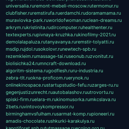
universalia.ru
remont-mebeli-moscow.ru
termomur.ru
clubfisher.ru
remstirufa.ru
erdamchi.ru
doramamama.ru
muraviovka-park.ru
worldofwoman.ru
clean-dreams.ru
arkrym.ru
kristinita.ru
dircomputer.ru
healthenter.ru
textexperts.ru
pivnaya-kruzhka.ru
kinofilmy-2021.ru
demolalapaluza.ru
tanyavanya.ru
remstir-tolyatti.ru
msdip.ru
jdol.ru
sokolovr.ru
newtech-spb.ru
rezemkleim.ru
massage-tai.ru
seonub.ru
zvonitut.ru
biolisichka24.ru
mncraft-download.ru
algoritm-sistema.ru
godflesh.ru
ru-industria.ru
zebra-tlt.ru
okna-proficom.ru
erynok.ru
onlinekinospace.ru
startupstudio-fefu.ru
zarges-ru.ru
gegenjustizunrecht.ru
autobalashov.ru
utrovortu.ru
spiski-firm.ru
elara-m.ru
kinomusorka.ru
mkcslava.ru
2bets.ru
vintovoykompressor.ru
birminghamvsfulham.ru
sarmat-komp.ru
pioneeri.ru
amadis-chocolate.ru
shkurki-karakulya.ru
kanotiforet.spb.ru
tutmassage.ru
ecolog.org.ru