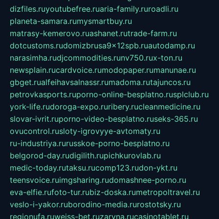
dizfiles.ru
youtubefree.ru
aria-family.ru
roadli.ru
planeta-samara.ru
mysmartbuy.ru
matrasy-kemerovo.ru
ashanet.ru
trade-farm.ru
dotcustoms.ru
domizbrusa9x12spb.ru
autodamp.ru
narasimha.ru
djcommodities.ru
nv750.ru
x-ton.ru
newsplain.ru
cardvoice.ru
modopaper.ru
manunae.ru
gbget.ru
alfeihavsalnassr.ru
madoma.ru
tajuncos.ru
petrovkasports.ru
porno-online-besplatno.ru
splclub.ru
york-life.ru
doroga-expo.ru
ribery.ru
cleanmedicine.ru
slovar-ivrit.ru
porno-video-besplatno.ru
seks-365.ru
ovucontrol.ru
sloty-igrovyye-avtomaty.ru
ru-industriya.ru
russkoe-porno-besplatno.ru
belgorod-day.ru
digilith.ru
pichkurovlab.ru
medic-today.ru
taksu.ru
comp123.ru
don-ykt.ru
teensvoice.ru
imgsharing.ru
domashnee-porno.ru
eva-elfie.ru
foto-tur.ru
biz-doska.ru
metropoltravel.ru
veslo-i-yakor.ru
borodino-media.ru
rostotsky.ru
regionufa.ru
weiss-bet.ru
zaryna.ru
casinotablet.ru