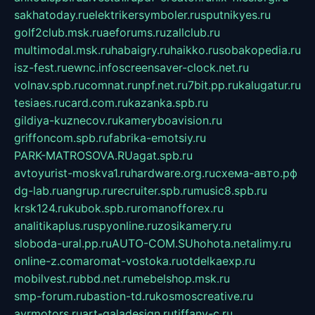
sakhatoday.ru
elektrikersymboler.ru
sputnikyes.ru
golf2club.msk.ru
aeforums.ru
zallclub.ru
multimodal.msk.ru
habaigry.ru
haikko.ru
sobakopedia.ru
isz-fest.ru
ewnc.info
screensaver-clock.net.ru
volnav.spb.ru
comnat.ru
npf.net.ru
7bit.pp.ru
kalugatur.ru
tesiaes.ru
card.com.ru
kazanka.spb.ru
gildiya-kuznecov.ru
kameryboavision.ru
griffoncom.spb.ru
fabrika-emotsiy.ru
PARK-MATROSOVA.RU
agat.spb.ru
avtoyurist-moskva1.ru
hardware.org.ru
схема-авто.рф
dg-lab.ru
angrup.ru
recruiter.spb.ru
music8.spb.ru
krsk124.ru
kubok.spb.ru
romanofforex.ru
analitikaplus.ru
spyonline.ru
zosikamery.ru
sloboda-ural.pp.ru
AUTO-COM.SU
hohota.net
alimy.ru
online-z.com
aromat-vostoka.ru
otdelkaexp.ru
mobilvest.ru
bbd.net.ru
mebelshop.msk.ru
smp-forum.ru
bastion-td.ru
kosmoscreative.ru
avrmotors.ru
art-galadesign.ru
tiffany-c.ru