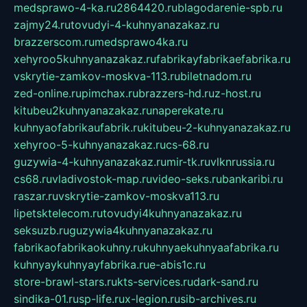
medsprawo-4-ka.ru
2864420.ru
blagodarenie-spb.ru
zajmy24.ru
tovudyi-4-kuhnyanazakaz.ru
brazzerscom.ru
medsprawo4ka.ru
xehyroo5kuhnyanazakaz.ru
fabrikayfabrikaefabrika.ru
vskrytie-zamkov-moskva-113.ru
biletnadom.ru
zed-online.ru
pimchax.ru
brazzers-hd.ru
z-host.ru
kitubeu2kuhnyanazakaz.ru
naperekate.ru
kuhnyaofabrikaufabrik.ru
kitubeu-2-kuhnyanazakaz.ru
xehyroo-5-kuhnyanazakaz.ru
cs-68.ru
guzywia-4-kuhnyanazakaz.ru
mir-tk.ru
vlknrussia.ru
cs68.ru
vladivostok-map.ru
video-seks.ru
bankaribi.ru
raszar.ru
vskrytie-zamkov-moskva113.ru
lipetsktelecom.ru
tovudyi4kuhnyanazakaz.ru
seksuzb.ru
guzywia4kuhnyanazakaz.ru
fabrikaofabrikaokuhny.ru
kuhnyaekuhnyaafabrika.ru
kuhnyaykuhnyayfabrika.ru
e-abis1c.ru
store-brawl-stars.ru
kts-services.ru
dark-sand.ru
sindika-01.ru
sp-life.ru
x-legion.ru
sib-archives.ru