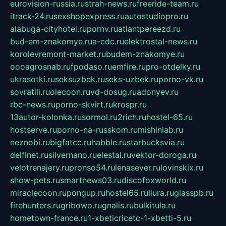
eurovision-russia.ru
strah-news.ru
freeride-team.ru
itrack-24.ru
sexshopexpress.ru
autostudiopro.ru
alabuga-cityhotel.ru
pornv.ru
atlantpereezd.ru
bud-em-znakomye.ru
a-cdc.ru
elektrostal-news.ru
korolevremont-market.ru
budem-znakomye.ru
oooagrosnab.ru
fpodaso.ru
emfire.ru
pro-otdelky.ru
ukrasotki.ru
seksuzbek.ru
seks-uzbek.ru
porno-vk.ru
sovratili.ru
olecoon.ru
vd-dosug.ru
adonyev.ru
rbc-news.ru
porno-skvirt.ru
krospr.ru
13autor-kolonka.ru
sormol.ru
2rich.ru
hostel-65.ru
hostserve.ru
porno-na-russkom.ru
mishinlab.ru
neznobi.ru
bigfatcc.ru
habble.ru
starbucksvia.ru
delfinet.ru
silvernano.ru
elestal.ru
vektor-doroga.ru
velotrenajery.ru
pronso54.ru
lenasever.ru
lovinskix.ru
show-pets.ru
smartnews03.ru
discofoxworld.ru
miraclecoon.ru
pongup.ru
hostel65.ru
liura.ru
glasspb.ru
firehunters.ru
gribowo.ru
gnalis.ru
bulkitula.ru
hometown-france.ru
1-xbeticricetc-1-xbetti-5.ru