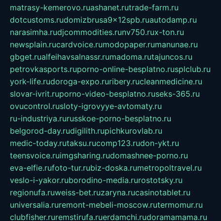
matrasy-kemerovo.ru
ashanet.ru
trade-farm.ru
dotcustoms.ru
domizbrusa9x12spb.ru
autodamp.ru
narasimha.ru
djcommodities.ru
nv750.ru
x-ton.ru
newsplain.ru
cardvoice.ru
modopaper.ru
manunae.ru
gbget.ru
alfeihavsalnassr.ru
madoma.ru
tajuncos.ru
petrovkasports.ru
porno-online-besplatno.ru
splclub.ru
york-life.ru
doroga-expo.ru
ribery.ru
cleanmedicine.ru
slovar-ivrit.ru
porno-video-besplatno.ru
seks-365.ru
ovucontrol.ru
sloty-igrovyye-avtomaty.ru
ru-industriya.ru
russkoe-porno-besplatno.ru
belgorod-day.ru
digilith.ru
pichkurovlab.ru
medic-today.ru
taksu.ru
comp123.ru
don-ykt.ru
teensvoice.ru
imgsharing.ru
domashnee-porno.ru
eva-elfie.ru
foto-tur.ru
biz-doska.ru
metropoltravel.ru
veslo-i-yakor.ru
borodino-media.ru
rostotsky.ru
regionufa.ru
weiss-bet.ru
zaryna.ru
casinotablet.ru
universalia.ru
remont-mebeli-moscow.ru
termomur.ru
clubfisher.ru
remstirufa.ru
erdamchi.ru
doramamama.ru