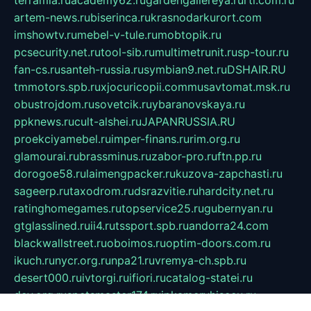
terramia.ru
academy62.ru
gardengallereya.ru
rti.com.ru
artem-news.ru
biserinca.ru
krasnodarkurort.com
imshowtv.ru
mebel-v-tule.ru
mobtopik.ru
pcsecurity.net.ru
tool-sib.ru
multimetrunit.ru
sp-tour.ru
fan-cs.ru
santeh-russia.ru
symbian9.net.ru
DSHAIR.RU
tmmotors.spb.ru
xjocuricopii.com
musavtomat.msk.ru
obustrojdom.ru
sovetcik.ru
ybaranovskaya.ru
ppknews.ru
cult-alshei.ru
JAPANRUSSIA.RU
proekciyamebel.ru
imper-finans.ru
rim.org.ru
glamourai.ru
brassminus.ru
zabor-pro.ru
ftn.pp.ru
dorogoe58.ru
laimengpacker.ru
kuzova-zapchasti.ru
sageerp.ru
taxodrom.ru
dsrazvitie.ru
hardcity.net.ru
ratinghomegames.ru
topservice25.ru
gubernyan.ru
gtglasslined.ru
ii4.ru
tssport.spb.ru
andorra24.com
blackwallstreet.ru
oboimos.ru
optim-doors.com.ru
ikuch.ru
nycr.org.ru
npa21.ru
vremya-ch.spb.ru
desert000.ru
ivtorgi.ru
ifiori.ru
catalog-statei.ru
dcv.org.ru
spetsmaster174.ru
ipkameryhiseeu.ru