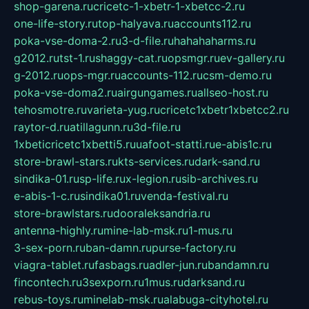
shop-garena.ru
cricetc-1-xbetr-1-xbetcc-2.ru
one-life-story.ru
top-halyava.ru
accounts112.ru
poka-vse-doma-2.ru
3-d-file.ru
hahahaharms.ru
g2012.ru
tst-1.ru
shaggy-cat.ru
opsmgr.ru
ev-gallery.ru
g-2012.ru
ops-mgr.ru
accounts-112.ru
csm-demo.ru
poka-vse-doma2.ru
airgungames.ru
allseo-host.ru
tehosmotre.ru
varieta-yug.ru
cricetc1xbetr1xbetcc2.ru
raytor-d.ru
atillagunn.ru
3d-file.ru
1xbeticricetc1xbetti5.ru
uafoot-statti.ru
e-abis1c.ru
store-brawl-stars.ru
kts-services.ru
dark-sand.ru
sindika-01.ru
sp-life.ru
x-legion.ru
sib-archives.ru
e-abis-1-c.ru
sindika01.ru
venda-festival.ru
store-brawlstars.ru
dooraleksandria.ru
antenna-highly.ru
mine-lab-msk.ru
1-mus.ru
3-sex-porn.ru
ban-damn.ru
purse-factory.ru
viagra-tablet.ru
fasbags.ru
adler-jun.ru
bandamn.ru
fincontech.ru
3sexporn.ru
1mus.ru
darksand.ru
rebus-toys.ru
minelab-msk.ru
alabuga-cityhotel.ru