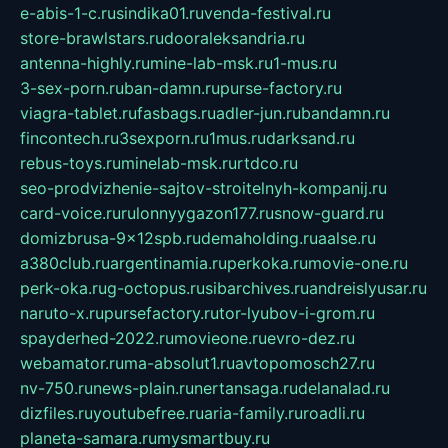
e-abis-1-c.ru
sindika01.ru
venda-festival.ru
store-brawlstars.ru
dooraleksandria.ru
antenna-highly.ru
mine-lab-msk.ru
1-mus.ru
3-sex-porn.ru
ban-damn.ru
purse-factory.ru
viagra-tablet.ru
fasbags.ru
adler-jun.ru
bandamn.ru
fincontech.ru
3sexporn.ru
1mus.ru
darksand.ru
rebus-toys.ru
minelab-msk.ru
rtdco.ru
seo-prodvizhenie-sajtov-stroitelnyh-kompanij.ru
card-voice.ru
rulonnyygazon177.ru
snow-guard.ru
domizbrusa-9x12spb.ru
demaholding.ru
aalse.ru
a380club.ru
argentinamia.ru
perkoka.ru
movie-one.ru
perk-oka.ru
g-octopus.ru
sibarchives.ru
andreislyusar.ru
naruto-x.ru
pursefactory.ru
tor-lyubov-i-grom.ru
spayderhed-2022.ru
movieone.ru
evro-dez.ru
webamator.ru
ma-absolut1.ru
avtopomosch27.ru
nv-750.ru
news-plain.ru
nertansaga.ru
delanalad.ru
dizfiles.ru
youtubefree.ru
aria-family.ru
roadli.ru
planeta-samara.ru
mysmartbuy.ru