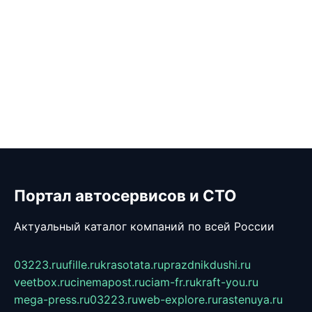
Портал автосервисов и СТО
Актуальный каталог компаний по всей России
03223.ru
ufille.ru
krasotata.ru
prazdnikdushi.ru
veetbox.ru
cinemapost.ru
ciam-fr.ru
kraft-you.ru
mega-press.ru
03223.ru
web-explore.ru
rastenuya.ru