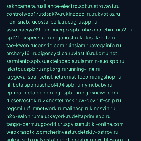
sakhcamera.ru
alliance-electro.spb.ru
stroyavt.ru
controlweb1.ru
tdsak74.ru
kinzozo-ru.ru
kvotka.ru
iron-snab.ru
costa-bella.ru
eugrus.pp.ru
associaciya39.ru
primexpo.spb.ru
bezmorchin.ru
ia2.ru
cpt21.ru
ispecspb.ru
regahost.ru
kolosok-elita.ru
tae-kwon.ru
consrio.com.ru
insiam.ru
avegainfo.ru
archery161.ru
bigencyclica.ru
vlast16.ru
korru.net
sarmiento.spb.su
extelopedia.ru
lammin-suo.spb.ru
iskatour.spb.ru
snpi.org.ru
running-line.ru
krygeva-spa.ru
chel.net.ru
rust-loco.ru
dugshop.ru
hl-beta.spb.ru
school494.spb.ru
mymubaby.ru
epoha-metalband.ru
ngr.spb.ru
rusgosnews.com
dieselvostok.ru
24hostel.msk.ru
w-dev.ru
f-ship.ru
regsmi.ru
filmnetwork.ru
malinasp.ru
kinosvin.ru
h2o-salon.ru
malutkayork.ru
deltaprim.spb.ru
tango-perm.ru
gooddir.ru
sgv.su
multiki-online.com
webkrasotki.com
cherinvest.ru
detskiy-ostrov.ru
ankou.spb.ru
alvesta1.ru
pdf-creator.ru
nix-files.org.ru