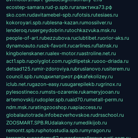
ecostep-samara.ru
d-p.spb.ru
галактика73.рф
sko.com.ru
davitamebel-spb.ru
fotsis.ru
tesiaes.ru
kokoroyari.spb.ru
blesna-kazan.ru
mossilver.ru
lenderoq.ru
sergeydobrin.ru
tochkazvuka.msk.ru
people-of-art.ru
bezzubova.ru
clubtibet.ru
orior-aks.ru
dynamoauto.ru
szk-favorit.ru
carlines.ru
flatnsk.ru
kingbolenskaner.ru
alex-motor.ru
astroline.net.ru
act1.spb.ru
polyglot.com.ru
gidlipetsk.ru
ooo-driada.ru
detsad125.ru
mir-zdoroviya.ru
bruslanovo.ru
siterem.ru
council.spb.ru
лодкипатриот.рф
kafekolizey.ru
iclub.net.ru
gazon-easy.ru
sugarepilekb.ru
grinox.ru
pylesostineco.ru
msts-ozarenie.ru
kameryjooan.ru
artemovskij.ru
dopler.spb.ru
aid70.ru
metall-perm.ru
ndm.msk.ru
ratingzooshop.ru
apiaccess.ru
globalautotrade.info
bezverhovskoe.ru
drsschool.ru
ZOOSMART.SPB.RU
dalakony.ru
medikijob.ru
remontt.spb.ru
photostudia.spb.ru
myragon.ru