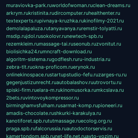
muraviovka-park.ru
worldofwoman.ru
clean-dreams.ru
arkrym.ru
kristinita.ru
dircomputer.ru
healthenter.ru
textexperts.ru
pivnaya-kruzhka.ru
kinofilmy-2021.ru
demolalapaluza.ru
tanyavanya.ru
remstir-tolyatti.ru
msdip.ru
jdol.ru
sokolovr.ru
newtech-spb.ru
rezemkleim.ru
massage-tai.ru
seonub.ru
zvonitut.ru
biolisichka24.ru
mncraft-download.ru
algoritm-sistema.ru
godflesh.ru
ru-industria.ru
zebra-tlt.ru
okna-proficom.ru
erynok.ru
onlinekinospace.ru
startupstudio-fefu.ru
zarges-ru.ru
gegenjustizunrecht.ru
autobalashov.ru
utrovortu.ru
spiski-firm.ru
elara-m.ru
kinomusorka.ru
mkcslava.ru
2bets.ru
vintovoykompressor.ru
birminghamvsfulham.ru
sarmat-komp.ru
pioneeri.ru
amadis-chocolate.ru
shkurki-karakulya.ru
kanotiforet.spb.ru
tutmassage.ru
ecolog.org.ru
praga.spb.ru
falcorussia.ru
autodoctorservis.ru
kamertondom.spb.ru
net-life.net.ru
avto-vozim.ru