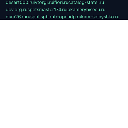
desert000.ru
ivtorgi.ru
ifiori.ru
catalog-statei.ru
dcv.org.ru
spetsmaster174.ru
ipkameryhiseeu.ru
dum26.ru
ruspol.spb.ru
fr-opendp.ru
kam-solnyshko.ru
cheyenne-arapaho.ru
sevzapmetal.spb.ru
ted-lapidus.spb.ru
parasite-eliminator.ru
sigma-complete.ru
modernworld.ru
dama-moda.ru
eholot-group.ru
sk-nvkz.ru
DRONGOLD.RU
democratia2.ru
i-farmer.ru
mass-sport.org
jablonex.spb.ru
bookmess.ru
linkword.ru
refineua.com.ru
cs-spec.net.ru
altay-mebel.ru
DNK-THEATRE.RU
mechaniks.spb.ru
ipcamtechage.ru
skosta.ru
a-sun.ru
stroy-ldsp.ru
snowlands.org.ru
childrensshoes.ru
mrlizzy.ru
mebelsofiakrd.ru
bulizhenko.ru
rumantick.net.ru
mtszerno.ru
daily-fishing.ru
glushiteli-v-spb.ru
megasat.org.ru
localization.net.ru
flyingfish.pp.ru
ds5teremok.ru
aclib.spb.ru
komissionka30.ru
mag-profit.ru
icentre-74.ru
leasing-nsk.ru
hd39.ru
rcd.com.ru