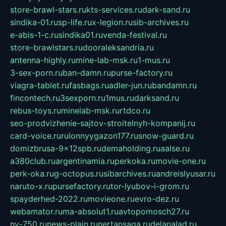
store-brawl-stars.ru
kts-services.ru
dark-sand.ru
sindika-01.ru
sp-life.ru
x-legion.ru
sib-archives.ru
e-abis-1-c.ru
sindika01.ru
venda-festival.ru
store-brawlstars.ru
dooraleksandria.ru
antenna-highly.ru
mine-lab-msk.ru
1-mus.ru
3-sex-porn.ru
ban-damn.ru
purse-factory.ru
viagra-tablet.ru
fasbags.ru
adler-jun.ru
bandamn.ru
fincontech.ru
3sexporn.ru
1mus.ru
darksand.ru
rebus-toys.ru
minelab-msk.ru
rtdco.ru
seo-prodvizhenie-sajtov-stroitelnyh-kompanij.ru
card-voice.ru
rulonnyygazon177.ru
snow-guard.ru
domizbrusa-9x12spb.ru
demaholding.ru
aalse.ru
a380club.ru
argentinamia.ru
perkoka.ru
movie-one.ru
perk-oka.ru
g-octopus.ru
sibarchives.ru
andreislyusar.ru
naruto-x.ru
pursefactory.ru
tor-lyubov-i-grom.ru
spayderhed-2022.ru
movieone.ru
evro-dez.ru
webamator.ru
ma-absolut1.ru
avtopomosch27.ru
nv-750.ru
news-plain.ru
nertansaga.ru
delanalad.ru