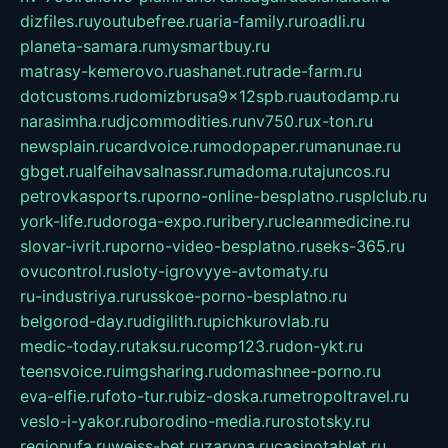
dizfiles.ru
youtubefree.ru
aria-family.ru
roadli.ru
planeta-samara.ru
mysmartbuy.ru
matrasy-kemerovo.ru
ashanet.ru
trade-farm.ru
dotcustoms.ru
domizbrusa9x12spb.ru
autodamp.ru
narasimha.ru
djcommodities.ru
nv750.ru
x-ton.ru
newsplain.ru
cardvoice.ru
modopaper.ru
manunae.ru
gbget.ru
alfeihavsalnassr.ru
madoma.ru
tajuncos.ru
petrovkasports.ru
porno-online-besplatno.ru
splclub.ru
york-life.ru
doroga-expo.ru
ribery.ru
cleanmedicine.ru
slovar-ivrit.ru
porno-video-besplatno.ru
seks-365.ru
ovucontrol.ru
sloty-igrovyye-avtomaty.ru
ru-industriya.ru
russkoe-porno-besplatno.ru
belgorod-day.ru
digilith.ru
pichkurovlab.ru
medic-today.ru
taksu.ru
comp123.ru
don-ykt.ru
teensvoice.ru
imgsharing.ru
domashnee-porno.ru
eva-elfie.ru
foto-tur.ru
biz-doska.ru
metropoltravel.ru
veslo-i-yakor.ru
borodino-media.ru
rostotsky.ru
regionufa.ru
weiss-bet.ru
zaryna.ru
casinotablet.ru