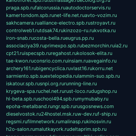
kanotiforet.spb.ru
tutmassage.ru
ecolog.org.ru
praga.spb.ru
falcorussia.ru
autodoctorservis.ru
kamertondom.spb.ru
net-life.net.ru
avto-vozim.ru
sakhcamera.ru
alliance-electro.spb.ru
stroyavt.ru
controlweb1.ru
tdsak74.ru
kinzozo-ru.ru
kvotka.ru
iron-snab.ru
costa-bella.ru
eugrus.pp.ru
associaciya39.ru
primexpo.spb.ru
bezmorchin.ru
ia2.ru
cpt21.ru
ispecspb.ru
regahost.ru
kolosok-elita.ru
tae-kwon.ru
consrio.com.ru
insiam.ru
avegainfo.ru
archery161.ru
bigencyclica.ru
vlast16.ru
korru.net
sarmiento.spb.su
extelopedia.ru
lammin-suo.spb.ru
iskatour.spb.ru
snpi.org.ru
running-line.ru
krygeva-spa.ru
chel.net.ru
rust-loco.ru
dugshop.ru
hl-beta.spb.ru
school494.spb.ru
mymubaby.ru
epoha-metalband.ru
ngr.spb.ru
rusgosnews.com
dieselvostok.ru
24hostel.msk.ru
w-dev.ru
f-ship.ru
regsmi.ru
filmnetwork.ru
malinasp.ru
kinosvin.ru
h2o-salon.ru
malutkayork.ru
deltaprim.spb.ru