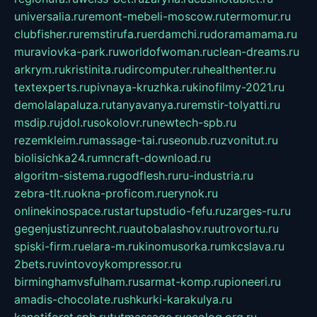
universalia.ru
remont-mebeli-moscow.ru
termomur.ru
clubfisher.ru
remstirufa.ru
erdamchi.ru
doramamama.ru
muraviovka-park.ru
worldofwoman.ru
clean-dreams.ru
arkrym.ru
kristinita.ru
dircomputer.ru
healthenter.ru
textexperts.ru
pivnaya-kruzhka.ru
kinofilmy-2021.ru
demolalapaluza.ru
tanyavanya.ru
remstir-tolyatti.ru
msdip.ru
jdol.ru
sokolovr.ru
newtech-spb.ru
rezemkleim.ru
massage-tai.ru
seonub.ru
zvonitut.ru
biolisichka24.ru
mncraft-download.ru
algoritm-sistema.ru
godflesh.ru
ru-industria.ru
zebra-tlt.ru
okna-proficom.ru
erynok.ru
onlinekinospace.ru
startupstudio-fefu.ru
zarges-ru.ru
gegenjustizunrecht.ru
autobalashov.ru
utrovortu.ru
spiski-firm.ru
elara-m.ru
kinomusorka.ru
mkcslava.ru
2bets.ru
vintovoykompressor.ru
birminghamvsfulham.ru
sarmat-komp.ru
pioneeri.ru
amadis-chocolate.ru
shkurki-karakulya.ru