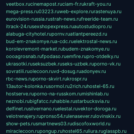
veetbox.ru
cinemapost.ru
ciam-fr.ru
kraft-you.ru
mega-press.ru
03223.ru
web-explore.ru
rastenuya.ru
eurovision-russia.ru
strah-news.ru
freeride-team.ru
itrack-24.ru
sexshopexpress.ru
autostudiopro.ru
alabuga-cityhotel.ru
pornv.ru
atlantpereezd.ru
bud-em-znakomye.ru
a-cdc.ru
elektrostal-news.ru
korolevremont-market.ru
budem-znakomye.ru
oooagrosnab.ru
fpodaso.ru
emfire.ru
pro-otdelky.ru
ukrasotki.ru
seksuzbek.ru
seks-uzbek.ru
porno-vk.ru
sovratili.ru
olecoon.ru
vd-dosug.ru
adonyev.ru
rbc-news.ru
porno-skvirt.ru
krospr.ru
13autor-kolonka.ru
sormol.ru
2rich.ru
hostel-65.ru
hostserve.ru
porno-na-russkom.ru
mishinlab.ru
neznobi.ru
bigfatcc.ru
habble.ru
starbucksvia.ru
delfinet.ru
silvernano.ru
elestal.ru
vektor-doroga.ru
velotrenajery.ru
pronso54.ru
lenasever.ru
lovinskix.ru
show-pets.ru
smartnews03.ru
discofoxworld.ru
miraclecoon.ru
pongup.ru
hostel65.ru
liura.ru
glasspb.ru