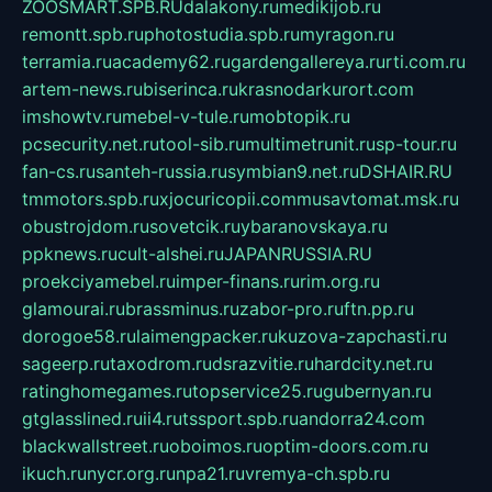
ZOOSMART.SPB.RU
dalakony.ru
medikijob.ru
remontt.spb.ru
photostudia.spb.ru
myragon.ru
terramia.ru
academy62.ru
gardengallereya.ru
rti.com.ru
artem-news.ru
biserinca.ru
krasnodarkurort.com
imshowtv.ru
mebel-v-tule.ru
mobtopik.ru
pcsecurity.net.ru
tool-sib.ru
multimetrunit.ru
sp-tour.ru
fan-cs.ru
santeh-russia.ru
symbian9.net.ru
DSHAIR.RU
tmmotors.spb.ru
xjocuricopii.com
musavtomat.msk.ru
obustrojdom.ru
sovetcik.ru
ybaranovskaya.ru
ppknews.ru
cult-alshei.ru
JAPANRUSSIA.RU
proekciyamebel.ru
imper-finans.ru
rim.org.ru
glamourai.ru
brassminus.ru
zabor-pro.ru
ftn.pp.ru
dorogoe58.ru
laimengpacker.ru
kuzova-zapchasti.ru
sageerp.ru
taxodrom.ru
dsrazvitie.ru
hardcity.net.ru
ratinghomegames.ru
topservice25.ru
gubernyan.ru
gtglasslined.ru
ii4.ru
tssport.spb.ru
andorra24.com
blackwallstreet.ru
oboimos.ru
optim-doors.com.ru
ikuch.ru
nycr.org.ru
npa21.ru
vremya-ch.spb.ru