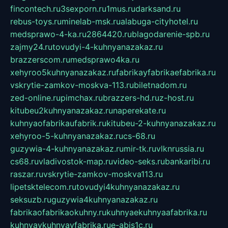
fincontech.ru
3sexporn.ru
1mus.ru
darksand.ru
rebus-toys.ru
minelab-msk.ru
alabuga-cityhotel.ru
medsprawo-4-ka.ru
2864420.ru
blagodarenie-spb.ru
zajmy24.ru
tovudyi-4-kuhnyanazakaz.ru
brazzerscom.ru
medsprawo4ka.ru
xehyroo5kuhnyanazakaz.ru
fabrikayfabrikaefabrika.ru
vskrytie-zamkov-moskva-113.ru
biletnadom.ru
zed-online.ru
pimchax.ru
brazzers-hd.ru
z-host.ru
kitubeu2kuhnyanazakaz.ru
naperekate.ru
kuhnyaofabrikaufabrik.ru
kitubeu-2-kuhnyanazakaz.ru
xehyroo-5-kuhnyanazakaz.ru
cs-68.ru
guzywia-4-kuhnyanazakaz.ru
mir-tk.ru
vlknrussia.ru
cs68.ru
vladivostok-map.ru
video-seks.ru
bankaribi.ru
raszar.ru
vskrytie-zamkov-moskva113.ru
lipetsktelecom.ru
tovudyi4kuhnyanazakaz.ru
seksuzb.ru
guzywia4kuhnyanazakaz.ru
fabrikaofabrikaokuhny.ru
kuhnyaekuhnyaafabrika.ru
kuhnyaykuhnyayfabrika.ru
e-abis1c.ru