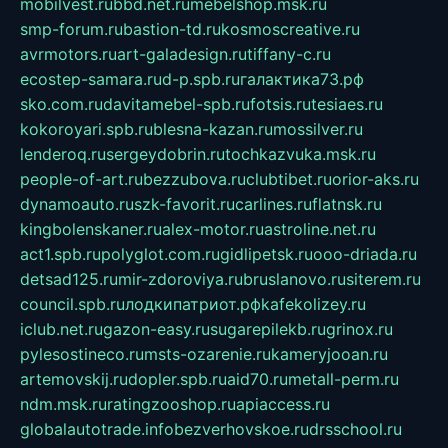
mobilvest.ru
bbd.net.ru
mebelshop.msk.ru
smp-forum.ru
bastion-td.ru
kosmoscreative.ru
avrmotors.ru
art-galadesign.ru
tiffany-c.ru
ecostep-samara.ru
d-p.spb.ru
галактика73.рф
sko.com.ru
davitamebel-spb.ru
fotsis.ru
tesiaes.ru
kokoroyari.spb.ru
blesna-kazan.ru
mossilver.ru
lenderoq.ru
sergeydobrin.ru
tochkazvuka.msk.ru
people-of-art.ru
bezzubova.ru
clubtibet.ru
orior-aks.ru
dynamoauto.ru
szk-favorit.ru
carlines.ru
flatnsk.ru
kingbolenskaner.ru
alex-motor.ru
astroline.net.ru
act1.spb.ru
polyglot.com.ru
gidlipetsk.ru
ooo-driada.ru
detsad125.ru
mir-zdoroviya.ru
bruslanovo.ru
siterem.ru
council.spb.ru
лодкипатриот.рф
kafekolizey.ru
iclub.net.ru
gazon-easy.ru
sugarepilekb.ru
grinox.ru
pylesostineco.ru
msts-ozarenie.ru
kameryjooan.ru
artemovskij.ru
dopler.spb.ru
aid70.ru
metall-perm.ru
ndm.msk.ru
ratingzooshop.ru
apiaccess.ru
globalautotrade.info
bezverhovskoe.ru
drsschool.ru