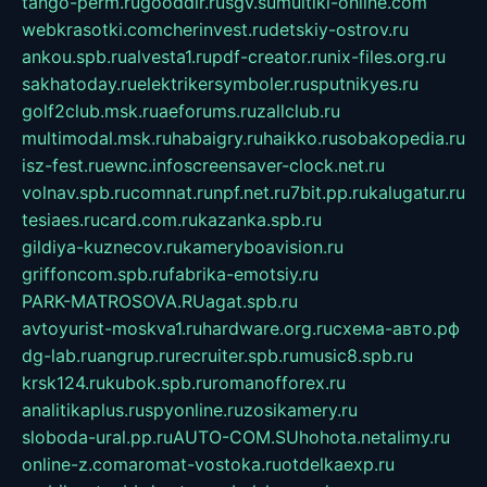
tango-perm.ru
gooddir.ru
sgv.su
multiki-online.com
webkrasotki.com
cherinvest.ru
detskiy-ostrov.ru
ankou.spb.ru
alvesta1.ru
pdf-creator.ru
nix-files.org.ru
sakhatoday.ru
elektrikersymboler.ru
sputnikyes.ru
golf2club.msk.ru
aeforums.ru
zallclub.ru
multimodal.msk.ru
habaigry.ru
haikko.ru
sobakopedia.ru
isz-fest.ru
ewnc.info
screensaver-clock.net.ru
volnav.spb.ru
comnat.ru
npf.net.ru
7bit.pp.ru
kalugatur.ru
tesiaes.ru
card.com.ru
kazanka.spb.ru
gildiya-kuznecov.ru
kameryboavision.ru
griffoncom.spb.ru
fabrika-emotsiy.ru
PARK-MATROSOVA.RU
agat.spb.ru
avtoyurist-moskva1.ru
hardware.org.ru
схема-авто.рф
dg-lab.ru
angrup.ru
recruiter.spb.ru
music8.spb.ru
krsk124.ru
kubok.spb.ru
romanofforex.ru
analitikaplus.ru
spyonline.ru
zosikamery.ru
sloboda-ural.pp.ru
AUTO-COM.SU
hohota.net
alimy.ru
online-z.com
aromat-vostoka.ru
otdelkaexp.ru