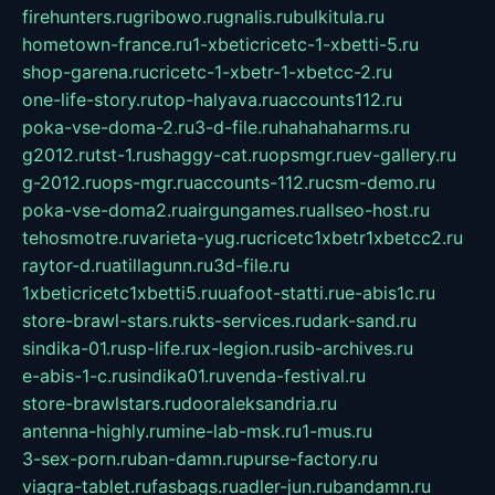
firehunters.ru
gribowo.ru
gnalis.ru
bulkitula.ru
hometown-france.ru
1-xbeticricetc-1-xbetti-5.ru
shop-garena.ru
cricetc-1-xbetr-1-xbetcc-2.ru
one-life-story.ru
top-halyava.ru
accounts112.ru
poka-vse-doma-2.ru
3-d-file.ru
hahahaharms.ru
g2012.ru
tst-1.ru
shaggy-cat.ru
opsmgr.ru
ev-gallery.ru
g-2012.ru
ops-mgr.ru
accounts-112.ru
csm-demo.ru
poka-vse-doma2.ru
airgungames.ru
allseo-host.ru
tehosmotre.ru
varieta-yug.ru
cricetc1xbetr1xbetcc2.ru
raytor-d.ru
atillagunn.ru
3d-file.ru
1xbeticricetc1xbetti5.ru
uafoot-statti.ru
e-abis1c.ru
store-brawl-stars.ru
kts-services.ru
dark-sand.ru
sindika-01.ru
sp-life.ru
x-legion.ru
sib-archives.ru
e-abis-1-c.ru
sindika01.ru
venda-festival.ru
store-brawlstars.ru
dooraleksandria.ru
antenna-highly.ru
mine-lab-msk.ru
1-mus.ru
3-sex-porn.ru
ban-damn.ru
purse-factory.ru
viagra-tablet.ru
fasbags.ru
adler-jun.ru
bandamn.ru