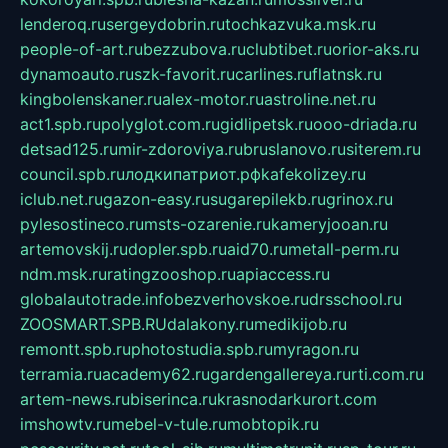
lenderoq.ru
sergeydobrin.ru
tochkazvuka.msk.ru
people-of-art.ru
bezzubova.ru
clubtibet.ru
orior-aks.ru
dynamoauto.ru
szk-favorit.ru
carlines.ru
flatnsk.ru
kingbolenskaner.ru
alex-motor.ru
astroline.net.ru
act1.spb.ru
polyglot.com.ru
gidlipetsk.ru
ooo-driada.ru
detsad125.ru
mir-zdoroviya.ru
bruslanovo.ru
siterem.ru
council.spb.ru
лодкипатриот.рф
kafekolizey.ru
iclub.net.ru
gazon-easy.ru
sugarepilekb.ru
grinox.ru
pylesostineco.ru
msts-ozarenie.ru
kameryjooan.ru
artemovskij.ru
dopler.spb.ru
aid70.ru
metall-perm.ru
ndm.msk.ru
ratingzooshop.ru
apiaccess.ru
globalautotrade.info
bezverhovskoe.ru
drsschool.ru
ZOOSMART.SPB.RU
dalakony.ru
medikijob.ru
remontt.spb.ru
photostudia.spb.ru
myragon.ru
terramia.ru
academy62.ru
gardengallereya.ru
rti.com.ru
artem-news.ru
biserinca.ru
krasnodarkurort.com
imshowtv.ru
mebel-v-tule.ru
mobtopik.ru