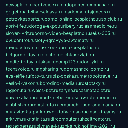
newsplain.ru
cardvoice.ru
modopaper.ru
manunae.ru
gbget.ru
alfeihavsalnassr.ru
madoma.ru
tajuncos.ru
petrovkasports.ru
porno-online-besplatno.ru
splclub.ru
york-life.ru
doroga-expo.ru
ribery.ru
cleanmedicine.ru
slovar-ivrit.ru
porno-video-besplatno.ru
seks-365.ru
ovucontrol.ru
sloty-igrovyye-avtomaty.ru
ru-industriya.ru
russkoe-porno-besplatno.ru
belgorod-day.ru
digilith.ru
pichkurovlab.ru
medic-today.ru
taksu.ru
comp123.ru
don-ykt.ru
teensvoice.ru
imgsharing.ru
domashnee-porno.ru
eva-elfie.ru
foto-tur.ru
biz-doska.ru
metropoltravel.ru
veslo-i-yakor.ru
borodino-media.ru
rostotsky.ru
regionufa.ru
weiss-bet.ru
zaryna.ru
casinotablet.ru
universalia.ru
remont-mebeli-moscow.ru
termomur.ru
clubfisher.ru
remstirufa.ru
erdamchi.ru
doramamama.ru
muraviovka-park.ru
worldofwoman.ru
clean-dreams.ru
arkrym.ru
kristinita.ru
dircomputer.ru
healthenter.ru
textexperts.ru
pivnaya-kruzhka.ru
kinofilmy-2021.ru