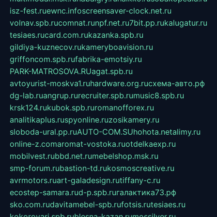
isz-fest.ru
ewnc.info
screensaver-clock.net.ru
volnav.spb.ru
comnat.ru
npf.net.ru
7bit.pp.ru
kalugatur.ru
tesiaes.ru
card.com.ru
kazanka.spb.ru
gildiya-kuznecov.ru
kameryboavision.ru
griffoncom.spb.ru
fabrika-emotsiy.ru
PARK-MATROSOVA.RU
agat.spb.ru
avtoyurist-moskva1.ru
hardware.org.ru
схема-авто.рф
dg-lab.ru
angrup.ru
recruiter.spb.ru
music8.spb.ru
krsk124.ru
kubok.spb.ru
romanofforex.ru
analitikaplus.ru
spyonline.ru
zosikamery.ru
sloboda-ural.pp.ru
AUTO-COM.SU
hohota.net
alimy.ru
online-z.com
aromat-vostoka.ru
otdelkaexp.ru
mobilvest.ru
bbd.net.ru
mebelshop.msk.ru
smp-forum.ru
bastion-td.ru
kosmoscreative.ru
avrmotors.ru
art-galadesign.ru
tiffany-c.ru
ecostep-samara.ru
d-p.spb.ru
галактика73.рф
sko.com.ru
davitamebel-spb.ru
fotsis.ru
tesiaes.ru
kokoroyari.spb.ru
blesna-kazan.ru
mossilver.ru