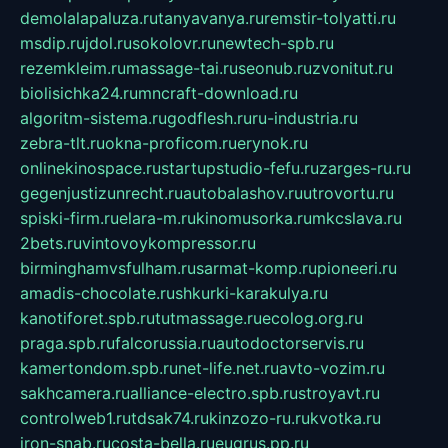
demolalapaluza.ru
tanyavanya.ru
remstir-tolyatti.ru
msdip.ru
jdol.ru
sokolovr.ru
newtech-spb.ru
rezemkleim.ru
massage-tai.ru
seonub.ru
zvonitut.ru
biolisichka24.ru
mncraft-download.ru
algoritm-sistema.ru
godflesh.ru
ru-industria.ru
zebra-tlt.ru
okna-proficom.ru
erynok.ru
onlinekinospace.ru
startupstudio-fefu.ru
zarges-ru.ru
gegenjustizunrecht.ru
autobalashov.ru
utrovortu.ru
spiski-firm.ru
elara-m.ru
kinomusorka.ru
mkcslava.ru
2bets.ru
vintovoykompressor.ru
birminghamvsfulham.ru
sarmat-komp.ru
pioneeri.ru
amadis-chocolate.ru
shkurki-karakulya.ru
kanotiforet.spb.ru
tutmassage.ru
ecolog.org.ru
praga.spb.ru
falcorussia.ru
autodoctorservis.ru
kamertondom.spb.ru
net-life.net.ru
avto-vozim.ru
sakhcamera.ru
alliance-electro.spb.ru
stroyavt.ru
controlweb1.ru
tdsak74.ru
kinzozo-ru.ru
kvotka.ru
iron-snab.ru
costa-bella.ru
eugrus.pp.ru