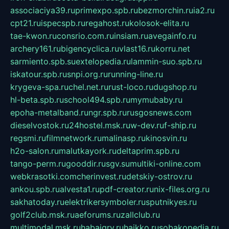
associaciya39.ru
primexpo.spb.ru
bezmorchin.ru
ia2.ru
cpt21.ru
ispecspb.ru
regahost.ru
kolosok-elita.ru
tae-kwon.ru
consrio.com.ru
insiam.ru
avegainfo.ru
archery161.ru
bigencyclica.ru
vlast16.ru
korru.net
sarmiento.spb.su
extelopedia.ru
lammin-suo.spb.ru
iskatour.spb.ru
snpi.org.ru
running-line.ru
krygeva-spa.ru
chel.net.ru
rust-loco.ru
dugshop.ru
hl-beta.spb.ru
school494.spb.ru
mymubaby.ru
epoha-metalband.ru
ngr.spb.ru
rusgosnews.com
dieselvostok.ru
24hostel.msk.ru
w-dev.ru
f-ship.ru
regsmi.ru
filmnetwork.ru
malinasp.ru
kinosvin.ru
h2o-salon.ru
malutkayork.ru
deltaprim.spb.ru
tango-perm.ru
gooddir.ru
sgv.su
multiki-online.com
webkrasotki.com
cherinvest.ru
detskiy-ostrov.ru
ankou.spb.ru
alvesta1.ru
pdf-creator.ru
nix-files.org.ru
sakhatoday.ru
elektrikersymboler.ru
sputnikyes.ru
golf2club.msk.ru
aeforums.ru
zallclub.ru
multimodal.msk.ru
habaigry.ru
haikko.ru
sobakopedia.ru