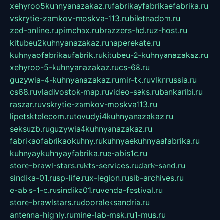
xehyroo5kuhnyanazakaz.ru
fabrikayfabrikaefabrika.ru
vskrytie-zamkov-moskva-113.ru
biletnadom.ru
zed-online.ru
pimchax.ru
brazzers-hd.ru
z-host.ru
kitubeu2kuhnyanazakaz.ru
naperekate.ru
kuhnyaofabrikaufabrik.ru
kitubeu-2-kuhnyanazakaz.ru
xehyroo-5-kuhnyanazakaz.ru
cs-68.ru
guzywia-4-kuhnyanazakaz.ru
mir-tk.ru
vlknrussia.ru
cs68.ru
vladivostok-map.ru
video-seks.ru
bankaribi.ru
raszar.ru
vskrytie-zamkov-moskva113.ru
lipetsktelecom.ru
tovudyi4kuhnyanazakaz.ru
seksuzb.ru
guzywia4kuhnyanazakaz.ru
fabrikaofabrikaokuhny.ru
kuhnyaekuhnyaafabrika.ru
kuhnyaykuhnyayfabrika.ru
e-abis1c.ru
store-brawl-stars.ru
kts-services.ru
dark-sand.ru
sindika-01.ru
sp-life.ru
x-legion.ru
sib-archives.ru
e-abis-1-c.ru
sindika01.ru
venda-festival.ru
store-brawlstars.ru
dooraleksandria.ru
antenna-highly.ru
mine-lab-msk.ru
1-mus.ru