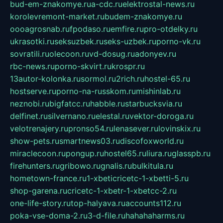
bud-em-znakomye.ru
a-cdc.ru
elektrostal-news.ru
korolevremont-market.ru
budem-znakomye.ru
oooagrosnab.ru
fpodaso.ru
emfire.ru
pro-otdelky.ru
ukrasotki.ru
seksuzbek.ru
seks-uzbek.ru
porno-vk.ru
sovratili.ru
olecoon.ru
vd-dosug.ru
adonyev.ru
rbc-news.ru
porno-skvirt.ru
krospr.ru
13autor-kolonka.ru
sormol.ru
2rich.ru
hostel-65.ru
hostserve.ru
porno-na-russkom.ru
mishinlab.ru
neznobi.ru
bigfatcc.ru
habble.ru
starbucksvia.ru
delfinet.ru
silvernano.ru
elestal.ru
vektor-doroga.ru
velotrenajery.ru
pronso54.ru
lenasever.ru
lovinskix.ru
show-pets.ru
smartnews03.ru
discofoxworld.ru
miraclecoon.ru
pongup.ru
hostel65.ru
liura.ru
glasspb.ru
firehunters.ru
gribowo.ru
gnalis.ru
bulkitula.ru
hometown-france.ru
1-xbeticricetc-1-xbetti-5.ru
shop-garena.ru
cricetc-1-xbetr-1-xbetcc-2.ru
one-life-story.ru
top-halyava.ru
accounts112.ru
poka-vse-doma-2.ru
3-d-file.ru
hahahaharms.ru