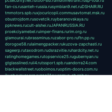
pcsecurity.net.ru
tool-sib.ru
multimetrunit.ru
sp-tour.ru
fan-cs.ru
santeh-russia.ru
symbian9.net.ru
DSHAIR.RU
tmmotors.spb.ru
xjocuricopii.com
musavtomat.msk.ru
obustrojdom.ru
sovetcik.ru
ybaranovskaya.ru
ppknews.ru
cult-alshei.ru
JAPANRUSSIA.RU
proekciyamebel.ru
imper-finans.ru
rim.org.ru
glamourai.ru
brassminus.ru
zabor-pro.ru
ftn.pp.ru
dorogoe58.ru
laimengpacker.ru
kuzova-zapchasti.ru
sageerp.ru
taxodrom.ru
dsrazvitie.ru
hardcity.net.ru
ratinghomegames.ru
topservice25.ru
gubernyan.ru
gtglasslined.ru
ii4.ru
tssport.spb.ru
andorra24.com
blackwallstreet.ru
oboimos.ru
optim-doors.com.ru
ikuch.ru
nycr.org.ru
npa21.ru
vremya-ch.spb.ru
desert000.ru
ivtorgi.ru
ifiori.ru
catalog-statei.ru
dcv.org.ru
spetsmaster174.ru
ipkameryhiseeu.ru
dum26.ru
ruspol.spb.ru
fr-opendp.ru
kam-solnyshko.ru
cheyenne-arapaho.ru
sevzapmetal.spb.ru
ted-lapidus.spb.ru
parasite-eliminator.ru