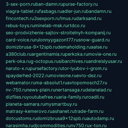
3-sex-porn.ru
ban-damn.ru
purse-factory.ru
viagra-tablet.ru
fasbags.ru
adler-jun.ru
bandamn.ru
fincontech.ru
3sexporn.ru
1mus.ru
darksand.ru
rebus-toys.ru
minelab-msk.ru
rtdco.ru
seo-prodvizhenie-sajtov-stroitelnyh-kompanij.ru
card-voice.ru
rulonnyygazon177.ru
snow-guard.ru
domizbrusa-9x12spb.ru
demaholding.ru
aalse.ru
a380club.ru
argentinamia.ru
perkoka.ru
movie-one.ru
perk-oka.ru
g-octopus.ru
sibarchives.ru
andreislyusar.ru
naruto-x.ru
pursefactory.ru
tor-lyubov-i-grom.ru
spayderhed-2022.ru
movieone.ru
evro-dez.ru
webamator.ru
ma-absolut1.ru
avtopomosch27.ru
nv-750.ru
news-plain.ru
nertansaga.ru
delanalad.ru
dizfiles.ru
youtubefree.ru
aria-family.ru
roadli.ru
planeta-samara.ru
mysmartbuy.ru
matrasy-kemerovo.ru
ashanet.ru
trade-farm.ru
dotcustoms.ru
domizbrusa9x12spb.ru
autodamp.ru
narasimha.ru
djcommodities.ru
nv750.ru
x-ton.ru