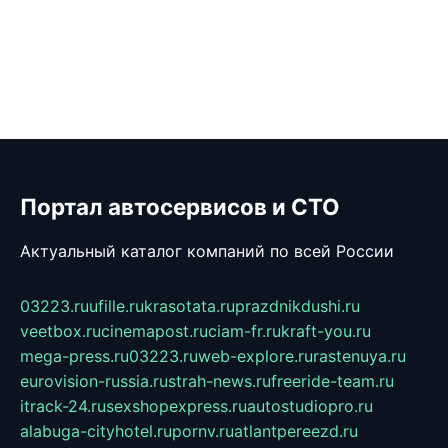
Портал автосервисов и СТО
Актуальный каталог компаний по всей России
03223.ru
ufille.ru
krasotata.ru
prazdnikdushi.ru
veetbox.ru
cinemapost.ru
ciam-fr.ru
kraft-you.ru
mega-press.ru
03223.ru
web-explore.ru
rastenuya.ru
eurovision-russia.ru
strah-news.ru
freeride-team.ru
itrack-24.ru
sexshopexpress.ru
autostudiopro.ru
alabuga-cityhotel.ru
pornv.ru
atlantpereezd.ru