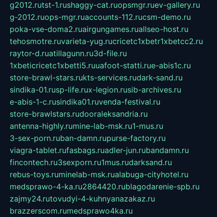
g2012.ru
tst-1.ru
shaggy-cat.ru
opsmgr.ru
ev-gallery.ru
g-2012.ru
ops-mgr.ru
accounts-112.ru
csm-demo.ru
poka-vse-doma2.ru
airgungames.ru
allseo-host.ru
tehosmotre.ru
varieta-yug.ru
cricetc1xbetr1xbetcc2.ru
raytor-d.ru
atillagunn.ru
3d-file.ru
1xbeticricetc1xbetti5.ru
uafoot-statti.ru
e-abis1c.ru
store-brawl-stars.ru
kts-services.ru
dark-sand.ru
sindika-01.ru
sp-life.ru
x-legion.ru
sib-archives.ru
e-abis-1-c.ru
sindika01.ru
venda-festival.ru
store-brawlstars.ru
dooraleksandria.ru
antenna-highly.ru
mine-lab-msk.ru
1-mus.ru
3-sex-porn.ru
ban-damn.ru
purse-factory.ru
viagra-tablet.ru
fasbags.ru
adler-jun.ru
bandamn.ru
fincontech.ru
3sexporn.ru
1mus.ru
darksand.ru
rebus-toys.ru
minelab-msk.ru
alabuga-cityhotel.ru
medsprawo-4-ka.ru
2864420.ru
blagodarenie-spb.ru
zajmy24.ru
tovudyi-4-kuhnyanazakaz.ru
brazzerscom.ru
medsprawo4ka.ru