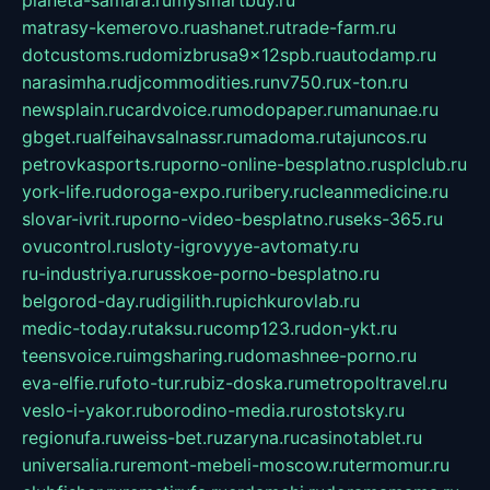
matrasy-kemerovo.ru
ashanet.ru
trade-farm.ru
dotcustoms.ru
domizbrusa9x12spb.ru
autodamp.ru
narasimha.ru
djcommodities.ru
nv750.ru
x-ton.ru
newsplain.ru
cardvoice.ru
modopaper.ru
manunae.ru
gbget.ru
alfeihavsalnassr.ru
madoma.ru
tajuncos.ru
petrovkasports.ru
porno-online-besplatno.ru
splclub.ru
york-life.ru
doroga-expo.ru
ribery.ru
cleanmedicine.ru
slovar-ivrit.ru
porno-video-besplatno.ru
seks-365.ru
ovucontrol.ru
sloty-igrovyye-avtomaty.ru
ru-industriya.ru
russkoe-porno-besplatno.ru
belgorod-day.ru
digilith.ru
pichkurovlab.ru
medic-today.ru
taksu.ru
comp123.ru
don-ykt.ru
teensvoice.ru
imgsharing.ru
domashnee-porno.ru
eva-elfie.ru
foto-tur.ru
biz-doska.ru
metropoltravel.ru
veslo-i-yakor.ru
borodino-media.ru
rostotsky.ru
regionufa.ru
weiss-bet.ru
zaryna.ru
casinotablet.ru
universalia.ru
remont-mebeli-moscow.ru
termomur.ru