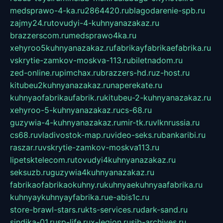
medsprawo-4-ka.ru
2864420.ru
blagodarenie-spb.ru
zajmy24.ru
tovudyi-4-kuhnyanazakaz.ru
brazzerscom.ru
medsprawo4ka.ru
xehyroo5kuhnyanazakaz.ru
fabrikayfabrikaefabrika.ru
vskrytie-zamkov-moskva-113.ru
biletnadom.ru
zed-online.ru
pimchax.ru
brazzers-hd.ru
z-host.ru
kitubeu2kuhnyanazakaz.ru
naperekate.ru
kuhnyaofabrikaufabrik.ru
kitubeu-2-kuhnyanazakaz.ru
xehyroo-5-kuhnyanazakaz.ru
cs-68.ru
guzywia-4-kuhnyanazakaz.ru
mir-tk.ru
vlknrussia.ru
cs68.ru
vladivostok-map.ru
video-seks.ru
bankaribi.ru
raszar.ru
vskrytie-zamkov-moskva113.ru
lipetsktelecom.ru
tovudyi4kuhnyanazakaz.ru
seksuzb.ru
guzywia4kuhnyanazakaz.ru
fabrikaofabrikaokuhny.ru
kuhnyaekuhnyaafabrika.ru
kuhnyaykuhnyayfabrika.ru
e-abis1c.ru
store-brawl-stars.ru
kts-services.ru
dark-sand.ru
sindika-01.ru
sp-life.ru
x-legion.ru
sib-archives.ru