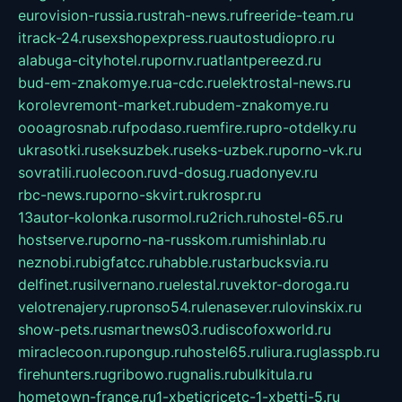
eurovision-russia.ru
strah-news.ru
freeride-team.ru
itrack-24.ru
sexshopexpress.ru
autostudiopro.ru
alabuga-cityhotel.ru
pornv.ru
atlantpereezd.ru
bud-em-znakomye.ru
a-cdc.ru
elektrostal-news.ru
korolevremont-market.ru
budem-znakomye.ru
oooagrosnab.ru
fpodaso.ru
emfire.ru
pro-otdelky.ru
ukrasotki.ru
seksuzbek.ru
seks-uzbek.ru
porno-vk.ru
sovratili.ru
olecoon.ru
vd-dosug.ru
adonyev.ru
rbc-news.ru
porno-skvirt.ru
krospr.ru
13autor-kolonka.ru
sormol.ru
2rich.ru
hostel-65.ru
hostserve.ru
porno-na-russkom.ru
mishinlab.ru
neznobi.ru
bigfatcc.ru
habble.ru
starbucksvia.ru
delfinet.ru
silvernano.ru
elestal.ru
vektor-doroga.ru
velotrenajery.ru
pronso54.ru
lenasever.ru
lovinskix.ru
show-pets.ru
smartnews03.ru
discofoxworld.ru
miraclecoon.ru
pongup.ru
hostel65.ru
liura.ru
glasspb.ru
firehunters.ru
gribowo.ru
gnalis.ru
bulkitula.ru
hometown-france.ru
1-xbeticricetc-1-xbetti-5.ru