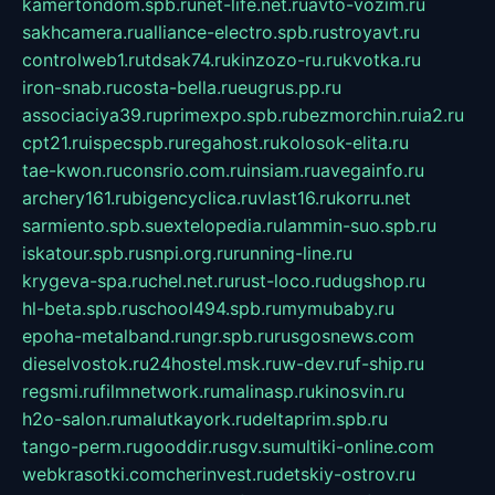
kamertondom.spb.ru
net-life.net.ru
avto-vozim.ru
sakhcamera.ru
alliance-electro.spb.ru
stroyavt.ru
controlweb1.ru
tdsak74.ru
kinzozo-ru.ru
kvotka.ru
iron-snab.ru
costa-bella.ru
eugrus.pp.ru
associaciya39.ru
primexpo.spb.ru
bezmorchin.ru
ia2.ru
cpt21.ru
ispecspb.ru
regahost.ru
kolosok-elita.ru
tae-kwon.ru
consrio.com.ru
insiam.ru
avegainfo.ru
archery161.ru
bigencyclica.ru
vlast16.ru
korru.net
sarmiento.spb.su
extelopedia.ru
lammin-suo.spb.ru
iskatour.spb.ru
snpi.org.ru
running-line.ru
krygeva-spa.ru
chel.net.ru
rust-loco.ru
dugshop.ru
hl-beta.spb.ru
school494.spb.ru
mymubaby.ru
epoha-metalband.ru
ngr.spb.ru
rusgosnews.com
dieselvostok.ru
24hostel.msk.ru
w-dev.ru
f-ship.ru
regsmi.ru
filmnetwork.ru
malinasp.ru
kinosvin.ru
h2o-salon.ru
malutkayork.ru
deltaprim.spb.ru
tango-perm.ru
gooddir.ru
sgv.su
multiki-online.com
webkrasotki.com
cherinvest.ru
detskiy-ostrov.ru