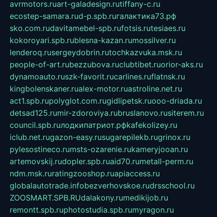
avrmotors.ru
art-galadesign.ru
tiffany-c.ru
ecostep-samara.ru
d-p.spb.ru
галактика73.рф
sko.com.ru
davitamebel-spb.ru
fotsis.ru
tesiaes.ru
kokoroyari.spb.ru
blesna-kazan.ru
mossilver.ru
lenderoq.ru
sergeydobrin.ru
tochkazvuka.msk.ru
people-of-art.ru
bezzubova.ru
clubtibet.ru
orior-aks.ru
dynamoauto.ru
szk-favorit.ru
carlines.ru
flatnsk.ru
kingbolenskaner.ru
alex-motor.ru
astroline.net.ru
act1.spb.ru
polyglot.com.ru
gidlipetsk.ru
ooo-driada.ru
detsad125.ru
mir-zdoroviya.ru
bruslanovo.ru
siterem.ru
council.spb.ru
лодкипатриот.рф
kafekolizey.ru
iclub.net.ru
gazon-easy.ru
sugarepilekb.ru
grinox.ru
pylesostineco.ru
msts-ozarenie.ru
kameryjooan.ru
artemovskij.ru
dopler.spb.ru
aid70.ru
metall-perm.ru
ndm.msk.ru
ratingzooshop.ru
apiaccess.ru
globalautotrade.info
bezverhovskoe.ru
drsschool.ru
ZOOSMART.SPB.RU
dalakony.ru
medikijob.ru
remontt.spb.ru
photostudia.spb.ru
myragon.ru