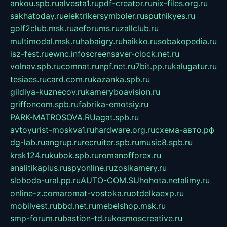
ankou.spb.ru
alvesta1.ru
pdf-creator.ru
nix-files.org.ru
sakhatoday.ru
elektrikersymboler.ru
sputnikyes.ru
golf2club.msk.ru
aeforums.ru
zallclub.ru
multimodal.msk.ru
habaigry.ru
haikko.ru
sobakopedia.ru
isz-fest.ru
ewnc.info
screensaver-clock.net.ru
volnav.spb.ru
comnat.ru
npf.net.ru
7bit.pp.ru
kalugatur.ru
tesiaes.ru
card.com.ru
kazanka.spb.ru
gildiya-kuznecov.ru
kameryboavision.ru
griffoncom.spb.ru
fabrika-emotsiy.ru
PARK-MATROSOVA.RU
agat.spb.ru
avtoyurist-moskva1.ru
hardware.org.ru
схема-авто.рф
dg-lab.ru
angrup.ru
recruiter.spb.ru
music8.spb.ru
krsk124.ru
kubok.spb.ru
romanofforex.ru
analitikaplus.ru
spyonline.ru
zosikamery.ru
sloboda-ural.pp.ru
AUTO-COM.SU
hohota.net
alimy.ru
online-z.com
aromat-vostoka.ru
otdelkaexp.ru
mobilvest.ru
bbd.net.ru
mebelshop.msk.ru
smp-forum.ru
bastion-td.ru
kosmoscreative.ru