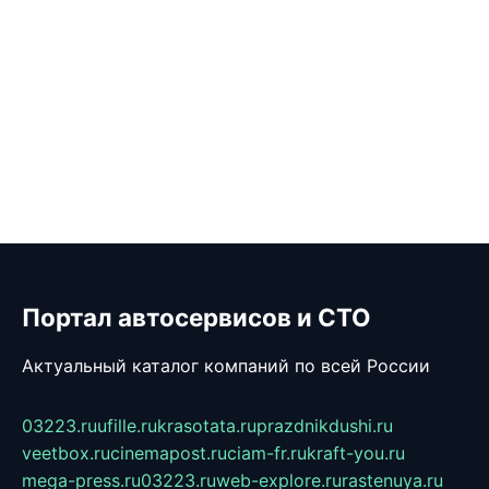
Портал автосервисов и СТО
Актуальный каталог компаний по всей России
03223.ru
ufille.ru
krasotata.ru
prazdnikdushi.ru
veetbox.ru
cinemapost.ru
ciam-fr.ru
kraft-you.ru
mega-press.ru
03223.ru
web-explore.ru
rastenuya.ru