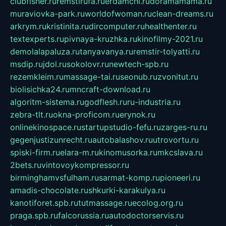
clubfisher.ru
remstirufa.ru
erdamchi.ru
doramamama.ru
muraviovka-park.ru
worldofwoman.ru
clean-dreams.ru
arkrym.ru
kristinita.ru
dircomputer.ru
healthenter.ru
textexperts.ru
pivnaya-kruzhka.ru
kinofilmy-2021.ru
demolalapaluza.ru
tanyavanya.ru
remstir-tolyatti.ru
msdip.ru
jdol.ru
sokolovr.ru
newtech-spb.ru
rezemkleim.ru
massage-tai.ru
seonub.ru
zvonitut.ru
biolisichka24.ru
mncraft-download.ru
algoritm-sistema.ru
godflesh.ru
ru-industria.ru
zebra-tlt.ru
okna-proficom.ru
erynok.ru
onlinekinospace.ru
startupstudio-fefu.ru
zarges-ru.ru
gegenjustizunrecht.ru
autobalashov.ru
utrovortu.ru
spiski-firm.ru
elara-m.ru
kinomusorka.ru
mkcslava.ru
2bets.ru
vintovoykompressor.ru
birminghamvsfulham.ru
sarmat-komp.ru
pioneeri.ru
amadis-chocolate.ru
shkurki-karakulya.ru
kanotiforet.spb.ru
tutmassage.ru
ecolog.org.ru
praga.spb.ru
falcorussia.ru
autodoctorservis.ru