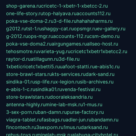
shop-garena.ru
cricetc-1-xbetr-1-xbetcc-2.ru
one-life-story.ru
top-halyava.ru
accounts112.ru
poka-vse-doma-2.ru
3-d-file.ru
hahahaharms.ru
g2012.ru
tst-1.ru
shaggy-cat.ru
opsmgr.ru
ev-gallery.ru
g-2012.ru
ops-mgr.ru
accounts-112.ru
csm-demo.ru
poka-vse-doma2.ru
airgungames.ru
allseo-host.ru
tehosmotre.ru
varieta-yug.ru
cricetc1xbetr1xbetcc2.ru
raytor-d.ru
atillagunn.ru
3d-file.ru
1xbeticricetc1xbetti5.ru
uafoot-statti.ru
e-abis1c.ru
store-brawl-stars.ru
kts-services.ru
dark-sand.ru
sindika-01.ru
sp-life.ru
x-legion.ru
sib-archives.ru
e-abis-1-c.ru
sindika01.ru
venda-festival.ru
store-brawlstars.ru
dooraleksandria.ru
antenna-highly.ru
mine-lab-msk.ru
1-mus.ru
3-sex-porn.ru
ban-damn.ru
purse-factory.ru
viagra-tablet.ru
fasbags.ru
adler-jun.ru
bandamn.ru
fincontech.ru
3sexporn.ru
1mus.ru
darksand.ru
rebus-toys.ru
minelab-msk.ru
alabuga-cityhotel.ru