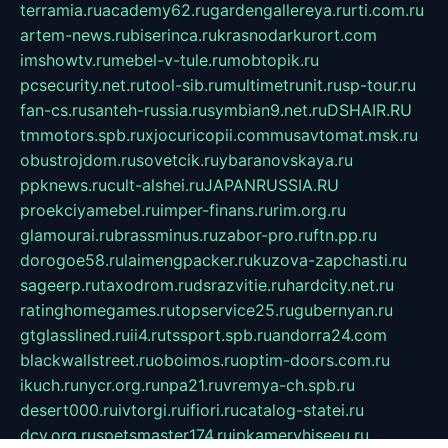
terramia.ru
academy62.ru
gardengallereya.ru
rti.com.ru
artem-news.ru
biserinca.ru
krasnodarkurort.com
imshowtv.ru
mebel-v-tule.ru
mobtopik.ru
pcsecurity.net.ru
tool-sib.ru
multimetrunit.ru
sp-tour.ru
fan-cs.ru
santeh-russia.ru
symbian9.net.ru
DSHAIR.RU
tmmotors.spb.ru
xjocuricopii.com
musavtomat.msk.ru
obustrojdom.ru
sovetcik.ru
ybaranovskaya.ru
ppknews.ru
cult-alshei.ru
JAPANRUSSIA.RU
proekciyamebel.ru
imper-finans.ru
rim.org.ru
glamourai.ru
brassminus.ru
zabor-pro.ru
ftn.pp.ru
dorogoe58.ru
laimengpacker.ru
kuzova-zapchasti.ru
sageerp.ru
taxodrom.ru
dsrazvitie.ru
hardcity.net.ru
ratinghomegames.ru
topservice25.ru
gubernyan.ru
gtglasslined.ru
ii4.ru
tssport.spb.ru
andorra24.com
blackwallstreet.ru
oboimos.ru
optim-doors.com.ru
ikuch.ru
nycr.org.ru
npa21.ru
vremya-ch.spb.ru
desert000.ru
ivtorgi.ru
ifiori.ru
catalog-statei.ru
dcv.org.ru
spetsmaster174.ru
ipkameryhiseeu.ru