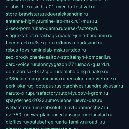
e-abis-1-c.ru
sindika01.ru
venda-festival.ru
store-brawlstars.ru
dooraleksandria.ru
antenna-highly.ru
mine-lab-msk.ru
1-mus.ru
3-sex-porn.ru
ban-damn.ru
purse-factory.ru
viagra-tablet.ru
fasbags.ru
adler-jun.ru
bandamn.ru
fincontech.ru
3sexporn.ru
1mus.ru
darksand.ru
rebus-toys.ru
minelab-msk.ru
rtdco.ru
seo-prodvizhenie-sajtov-stroitelnyh-kompanij.ru
card-voice.ru
rulonnyygazon177.ru
snow-guard.ru
domizbrusa-9x12spb.ru
demaholding.ru
aalse.ru
a380club.ru
argentinamia.ru
perkoka.ru
movie-one.ru
perk-oka.ru
g-octopus.ru
sibarchives.ru
andreislyusar.ru
naruto-x.ru
pursefactory.ru
tor-lyubov-i-grom.ru
spayderhed-2022.ru
movieone.ru
evro-dez.ru
webamator.ru
ma-absolut1.ru
avtopomosch27.ru
nv-750.ru
news-plain.ru
nertansaga.ru
delanalad.ru
dizfiles.ru
youtubefree.ru
aria-family.ru
roadli.ru
planeta-samara.ru
mysmartbuy.ru