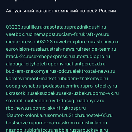
Актуальный каталог компаний по всей России
03223.ru
ufille.ru
krasotata.ru
prazdnikdushi.ru
veetbox.ru
cinemapost.ru
ciam-fr.ru
kraft-you.ru
mega-press.ru
03223.ru
web-explore.ru
rastenuya.ru
eurovision-russia.ru
strah-news.ru
freeride-team.ru
itrack-24.ru
sexshopexpress.ru
autostudiopro.ru
alabuga-cityhotel.ru
pornv.ru
atlantpereezd.ru
bud-em-znakomye.ru
a-cdc.ru
elektrostal-news.ru
korolevremont-market.ru
budem-znakomye.ru
oooagrosnab.ru
fpodaso.ru
emfire.ru
pro-otdelky.ru
ukrasotki.ru
seksuzbek.ru
seks-uzbek.ru
porno-vk.ru
sovratili.ru
olecoon.ru
vd-dosug.ru
adonyev.ru
rbc-news.ru
porno-skvirt.ru
krospr.ru
13autor-kolonka.ru
sormol.ru
2rich.ru
hostel-65.ru
hostserve.ru
porno-na-russkom.ru
mishinlab.ru
neznobi.ru
bigfatcc.ru
habble.ru
starbucksvia.ru