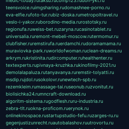
medic-today.ru
taksu.ru
comp123.ru
don-ykt.ru
teensvoice.ru
imgsharing.ru
domashnee-porno.ru
eva-elfie.ru
foto-tur.ru
biz-doska.ru
metropoltravel.ru
veslo-i-yakor.ru
borodino-media.ru
rostotsky.ru
regionufa.ru
weiss-bet.ru
zaryna.ru
casinotablet.ru
universalia.ru
remont-mebeli-moscow.ru
termomur.ru
clubfisher.ru
remstirufa.ru
erdamchi.ru
doramamama.ru
muraviovka-park.ru
worldofwoman.ru
clean-dreams.ru
arkrym.ru
kristinita.ru
dircomputer.ru
healthenter.ru
textexperts.ru
pivnaya-kruzhka.ru
kinofilmy-2021.ru
demolalapaluza.ru
tanyavanya.ru
remstir-tolyatti.ru
msdip.ru
jdol.ru
sokolovr.ru
newtech-spb.ru
rezemkleim.ru
massage-tai.ru
seonub.ru
zvonitut.ru
biolisichka24.ru
mncraft-download.ru
algoritm-sistema.ru
godflesh.ru
ru-industria.ru
zebra-tlt.ru
okna-proficom.ru
erynok.ru
onlinekinospace.ru
startupstudio-fefu.ru
zarges-ru.ru
gegenjustizunrecht.ru
autobalashov.ru
utrovortu.ru