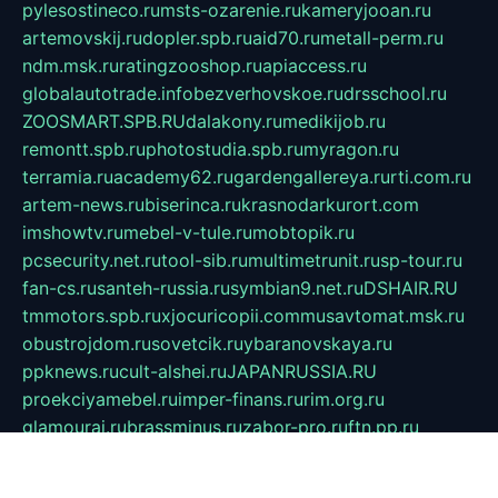
pylesostineco.ru
msts-ozarenie.ru
kameryjooan.ru
artemovskij.ru
dopler.spb.ru
aid70.ru
metall-perm.ru
ndm.msk.ru
ratingzooshop.ru
apiaccess.ru
globalautotrade.info
bezverhovskoe.ru
drsschool.ru
ZOOSMART.SPB.RU
dalakony.ru
medikijob.ru
remontt.spb.ru
photostudia.spb.ru
myragon.ru
terramia.ru
academy62.ru
gardengallereya.ru
rti.com.ru
artem-news.ru
biserinca.ru
krasnodarkurort.com
imshowtv.ru
mebel-v-tule.ru
mobtopik.ru
pcsecurity.net.ru
tool-sib.ru
multimetrunit.ru
sp-tour.ru
fan-cs.ru
santeh-russia.ru
symbian9.net.ru
DSHAIR.RU
tmmotors.spb.ru
xjocuricopii.com
musavtomat.msk.ru
obustrojdom.ru
sovetcik.ru
ybaranovskaya.ru
ppknews.ru
cult-alshei.ru
JAPANRUSSIA.RU
proekciyamebel.ru
imper-finans.ru
rim.org.ru
glamourai.ru
brassminus.ru
zabor-pro.ru
ftn.pp.ru
dorogoe58.ru
laimengpacker.ru
kuzova-zapchasti.ru
sageerp.ru
taxodrom.ru
dsrazvitie.ru
hardcity.net.ru