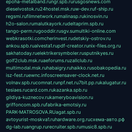
epoha-metalband.ru
ngr.spb.ru
rusgosnews.com
dieselvostok.ru
24hostel.msk.ru
w-dev.ru
f-ship.ru
regsmi.ru
filmnetwork.ru
malinasp.ru
kinosvin.ru
h2o-salon.ru
malutkayork.ru
deltaprim.spb.ru
tango-perm.ru
gooddir.ru
sgv.su
multiki-online.com
webkrasotki.com
cherinvest.ru
detskiy-ostrov.ru
ankou.spb.ru
alvesta1.ru
pdf-creator.ru
nix-files.org.ru
sakhatoday.ru
elektrikersymboler.ru
sputnikyes.ru
golf2club.msk.ru
aeforums.ru
zallclub.ru
multimodal.msk.ru
habaigry.ru
haikko.ru
sobakopedia.ru
isz-fest.ru
ewnc.info
screensaver-clock.net.ru
volnav.spb.ru
comnat.ru
npf.net.ru
7bit.pp.ru
kalugatur.ru
tesiaes.ru
card.com.ru
kazanka.spb.ru
gildiya-kuznecov.ru
kameryboavision.ru
griffoncom.spb.ru
fabrika-emotsiy.ru
PARK-MATROSOVA.RU
agat.spb.ru
avtoyurist-moskva1.ru
hardware.org.ru
схема-авто.рф
dg-lab.ru
angrup.ru
recruiter.spb.ru
music8.spb.ru