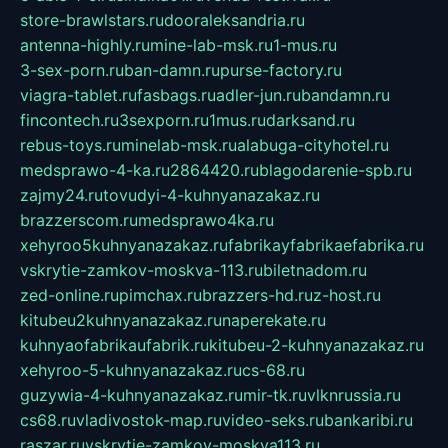
store-brawlstars.ru
dooraleksandria.ru
antenna-highly.ru
mine-lab-msk.ru
1-mus.ru
3-sex-porn.ru
ban-damn.ru
purse-factory.ru
viagra-tablet.ru
fasbags.ru
adler-jun.ru
bandamn.ru
fincontech.ru
3sexporn.ru
1mus.ru
darksand.ru
rebus-toys.ru
minelab-msk.ru
alabuga-cityhotel.ru
medsprawo-4-ka.ru
2864420.ru
blagodarenie-spb.ru
zajmy24.ru
tovudyi-4-kuhnyanazakaz.ru
brazzerscom.ru
medsprawo4ka.ru
xehyroo5kuhnyanazakaz.ru
fabrikayfabrikaefabrika.ru
vskrytie-zamkov-moskva-113.ru
biletnadom.ru
zed-online.ru
pimchax.ru
brazzers-hd.ru
z-host.ru
kitubeu2kuhnyanazakaz.ru
naperekate.ru
kuhnyaofabrikaufabrik.ru
kitubeu-2-kuhnyanazakaz.ru
xehyroo-5-kuhnyanazakaz.ru
cs-68.ru
guzywia-4-kuhnyanazakaz.ru
mir-tk.ru
vlknrussia.ru
cs68.ru
vladivostok-map.ru
video-seks.ru
bankaribi.ru
raszar.ru
vskrytie-zamkov-moskva113.ru