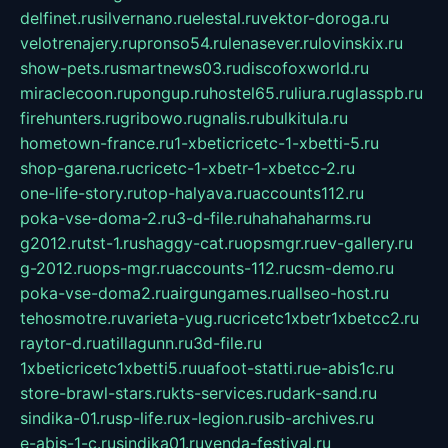
delfinet.ru
silvernano.ru
elestal.ru
vektor-doroga.ru
velotrenajery.ru
pronso54.ru
lenasever.ru
lovinskix.ru
show-pets.ru
smartnews03.ru
discofoxworld.ru
miraclecoon.ru
pongup.ru
hostel65.ru
liura.ru
glasspb.ru
firehunters.ru
gribowo.ru
gnalis.ru
bulkitula.ru
hometown-france.ru
1-xbeticricetc-1-xbetti-5.ru
shop-garena.ru
cricetc-1-xbetr-1-xbetcc-2.ru
one-life-story.ru
top-halyava.ru
accounts112.ru
poka-vse-doma-2.ru
3-d-file.ru
hahahaharms.ru
g2012.ru
tst-1.ru
shaggy-cat.ru
opsmgr.ru
ev-gallery.ru
g-2012.ru
ops-mgr.ru
accounts-112.ru
csm-demo.ru
poka-vse-doma2.ru
airgungames.ru
allseo-host.ru
tehosmotre.ru
varieta-yug.ru
cricetc1xbetr1xbetcc2.ru
raytor-d.ru
atillagunn.ru
3d-file.ru
1xbeticricetc1xbetti5.ru
uafoot-statti.ru
e-abis1c.ru
store-brawl-stars.ru
kts-services.ru
dark-sand.ru
sindika-01.ru
sp-life.ru
x-legion.ru
sib-archives.ru
e-abis-1-c.ru
sindika01.ru
venda-festival.ru