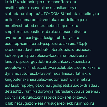
krsk124.ru
kubok.spb.ru
romanofforex.ru
analitikaplus.ru
spyonline.ru
zosikamery.ru
sloboda-ural.pp.ru
AUTO-COM.SU
hohota.net
alimy.ru
online-z.com
aromat-vostoka.ru
otdelkaexp.ru
mobilvest.ru
bbd.net.ru
mebelshop.msk.ru
smp-forum.ru
bastion-td.ru
kosmoscreative.ru
avrmotors.ru
art-galadesign.ru
tiffany-c.ru
ecostep-samara.ru
d-p.spb.ru
галактика73.рф
sko.com.ru
davitamebel-spb.ru
fotsis.ru
tesiaes.ru
kokoroyari.spb.ru
blesna-kazan.ru
mossilver.ru
lenderoq.ru
sergeydobrin.ru
tochkazvuka.msk.ru
people-of-art.ru
bezzubova.ru
clubtibet.ru
orior-aks.ru
dynamoauto.ru
szk-favorit.ru
carlines.ru
flatnsk.ru
kingbolenskaner.ru
alex-motor.ru
astroline.net.ru
act1.spb.ru
polyglot.com.ru
gidlipetsk.ru
ooo-driada.ru
detsad125.ru
mir-zdoroviya.ru
bruslanovo.ru
siterem.ru
council.spb.ru
лодкипатриот.рф
kafekolizey.ru
iclub.net.ru
gazon-easy.ru
sugarepilekb.ru
grinox.ru