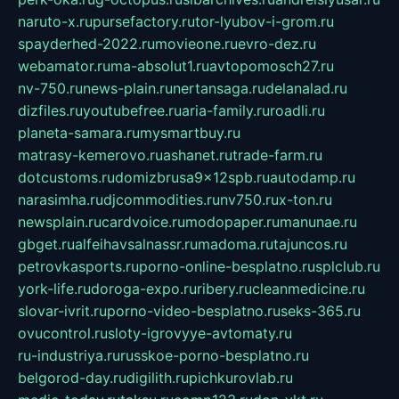
naruto-x.ru
pursefactory.ru
tor-lyubov-i-grom.ru
spayderhed-2022.ru
movieone.ru
evro-dez.ru
webamator.ru
ma-absolut1.ru
avtopomosch27.ru
nv-750.ru
news-plain.ru
nertansaga.ru
delanalad.ru
dizfiles.ru
youtubefree.ru
aria-family.ru
roadli.ru
planeta-samara.ru
mysmartbuy.ru
matrasy-kemerovo.ru
ashanet.ru
trade-farm.ru
dotcustoms.ru
domizbrusa9x12spb.ru
autodamp.ru
narasimha.ru
djcommodities.ru
nv750.ru
x-ton.ru
newsplain.ru
cardvoice.ru
modopaper.ru
manunae.ru
gbget.ru
alfeihavsalnassr.ru
madoma.ru
tajuncos.ru
petrovkasports.ru
porno-online-besplatno.ru
splclub.ru
york-life.ru
doroga-expo.ru
ribery.ru
cleanmedicine.ru
slovar-ivrit.ru
porno-video-besplatno.ru
seks-365.ru
ovucontrol.ru
sloty-igrovyye-avtomaty.ru
ru-industriya.ru
russkoe-porno-besplatno.ru
belgorod-day.ru
digilith.ru
pichkurovlab.ru