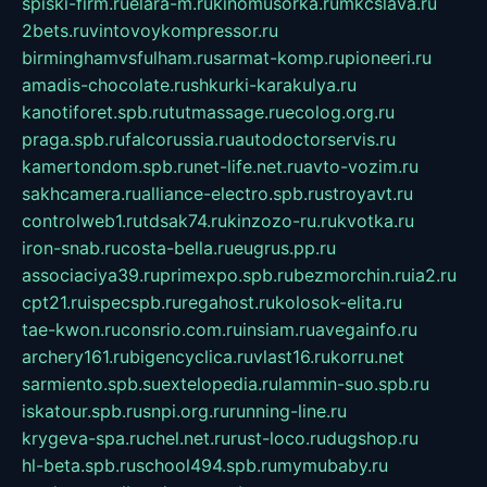
spiski-firm.ru
elara-m.ru
kinomusorka.ru
mkcslava.ru
2bets.ru
vintovoykompressor.ru
birminghamvsfulham.ru
sarmat-komp.ru
pioneeri.ru
amadis-chocolate.ru
shkurki-karakulya.ru
kanotiforet.spb.ru
tutmassage.ru
ecolog.org.ru
praga.spb.ru
falcorussia.ru
autodoctorservis.ru
kamertondom.spb.ru
net-life.net.ru
avto-vozim.ru
sakhcamera.ru
alliance-electro.spb.ru
stroyavt.ru
controlweb1.ru
tdsak74.ru
kinzozo-ru.ru
kvotka.ru
iron-snab.ru
costa-bella.ru
eugrus.pp.ru
associaciya39.ru
primexpo.spb.ru
bezmorchin.ru
ia2.ru
cpt21.ru
ispecspb.ru
regahost.ru
kolosok-elita.ru
tae-kwon.ru
consrio.com.ru
insiam.ru
avegainfo.ru
archery161.ru
bigencyclica.ru
vlast16.ru
korru.net
sarmiento.spb.su
extelopedia.ru
lammin-suo.spb.ru
iskatour.spb.ru
snpi.org.ru
running-line.ru
krygeva-spa.ru
chel.net.ru
rust-loco.ru
dugshop.ru
hl-beta.spb.ru
school494.spb.ru
mymubaby.ru