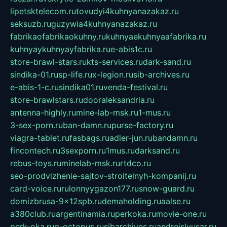
lipetsktelecom.ru
tovudyi4kuhnyanazakaz.ru
seksuzb.ru
guzywia4kuhnyanazakaz.ru
fabrikaofabrikaokuhny.ru
kuhnyaekuhnyaafabrika.ru
kuhnyaykuhnyayfabrika.ru
e-abis1c.ru
store-brawl-stars.ru
kts-services.ru
dark-sand.ru
sindika-01.ru
sp-life.ru
x-legion.ru
sib-archives.ru
e-abis-1-c.ru
sindika01.ru
venda-festival.ru
store-brawlstars.ru
dooraleksandria.ru
antenna-highly.ru
mine-lab-msk.ru
1-mus.ru
3-sex-porn.ru
ban-damn.ru
purse-factory.ru
viagra-tablet.ru
fasbags.ru
adler-jun.ru
bandamn.ru
fincontech.ru
3sexporn.ru
1mus.ru
darksand.ru
rebus-toys.ru
minelab-msk.ru
rtdco.ru
seo-prodvizhenie-sajtov-stroitelnyh-kompanij.ru
card-voice.ru
rulonnyygazon177.ru
snow-guard.ru
domizbrusa-9x12spb.ru
demaholding.ru
aalse.ru
a380club.ru
argentinamia.ru
perkoka.ru
movie-one.ru
perk-oka.ru
g-octopus.ru
sibarchives.ru
andreislyusar.ru