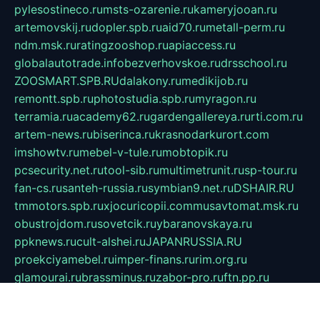
pylesostineco.ru
msts-ozarenie.ru
kameryjooan.ru
artemovskij.ru
dopler.spb.ru
aid70.ru
metall-perm.ru
ndm.msk.ru
ratingzooshop.ru
apiaccess.ru
globalautotrade.info
bezverhovskoe.ru
drsschool.ru
ZOOSMART.SPB.RU
dalakony.ru
medikijob.ru
remontt.spb.ru
photostudia.spb.ru
myragon.ru
terramia.ru
academy62.ru
gardengallereya.ru
rti.com.ru
artem-news.ru
biserinca.ru
krasnodarkurort.com
imshowtv.ru
mebel-v-tule.ru
mobtopik.ru
pcsecurity.net.ru
tool-sib.ru
multimetrunit.ru
sp-tour.ru
fan-cs.ru
santeh-russia.ru
symbian9.net.ru
DSHAIR.RU
tmmotors.spb.ru
xjocuricopii.com
musavtomat.msk.ru
obustrojdom.ru
sovetcik.ru
ybaranovskaya.ru
ppknews.ru
cult-alshei.ru
JAPANRUSSIA.RU
proekciyamebel.ru
imper-finans.ru
rim.org.ru
glamourai.ru
brassminus.ru
zabor-pro.ru
ftn.pp.ru
dorogoe58.ru
laimengpacker.ru
kuzova-zapchasti.ru
sageerp.ru
taxodrom.ru
dsrazvitie.ru
hardcity.net.ru