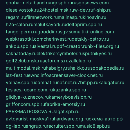
epoha-metalband.ru
ngr.spb.ru
rusgosnews.com
dieselvostok.ru
24hostel.msk.ru
w-dev.ru
f-ship.ru
regsmi.ru
filmnetwork.ru
malinasp.ru
kinosvin.ru
h2o-salon.ru
malutkayork.ru
deltaprim.spb.ru
tango-perm.ru
gooddir.ru
sgv.su
multiki-online.com
webkrasotki.com
cherinvest.ru
detskiy-ostrov.ru
ankou.spb.ru
alvesta1.ru
pdf-creator.ru
nix-files.org.ru
sakhatoday.ru
elektrikersymboler.ru
sputnikyes.ru
golf2club.msk.ru
aeforums.ru
zallclub.ru
multimodal.msk.ru
habaigry.ru
haikko.ru
sobakopedia.ru
isz-fest.ru
ewnc.info
screensaver-clock.net.ru
volnav.spb.ru
comnat.ru
npf.net.ru
7bit.pp.ru
kalugatur.ru
tesiaes.ru
card.com.ru
kazanka.spb.ru
gildiya-kuznecov.ru
kameryboavision.ru
griffoncom.spb.ru
fabrika-emotsiy.ru
PARK-MATROSOVA.RU
agat.spb.ru
avtoyurist-moskva1.ru
hardware.org.ru
схема-авто.рф
dg-lab.ru
angrup.ru
recruiter.spb.ru
music8.spb.ru