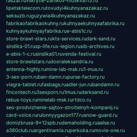
raszar.ru
vskrytie-zamkov-moskva113.ru
lipetsktelecom.ru
tovudyi4kuhnyanazakaz.ru
seksuzb.ru
guzywia4kuhnyanazakaz.ru
fabrikaofabrikaokuhny.ru
kuhnyaekuhnyaafabrika.ru
kuhnyaykuhnyayfabrika.ru
e-abis1c.ru
store-brawl-stars.ru
kts-services.ru
dark-sand.ru
sindika-01.ru
sp-life.ru
x-legion.ru
sib-archives.ru
e-abis-1-c.ru
sindika01.ru
venda-festival.ru
store-brawlstars.ru
dooraleksandria.ru
antenna-highly.ru
mine-lab-msk.ru
1-mus.ru
3-sex-porn.ru
ban-damn.ru
purse-factory.ru
viagra-tablet.ru
fasbags.ru
adler-jun.ru
bandamn.ru
fincontech.ru
3sexporn.ru
1mus.ru
darksand.ru
rebus-toys.ru
minelab-msk.ru
rtdco.ru
seo-prodvizhenie-sajtov-stroitelnyh-kompanij.ru
card-voice.ru
rulonnyygazon177.ru
snow-guard.ru
domizbrusa-9x12spb.ru
demaholding.ru
aalse.ru
a380club.ru
argentinamia.ru
perkoka.ru
movie-one.ru