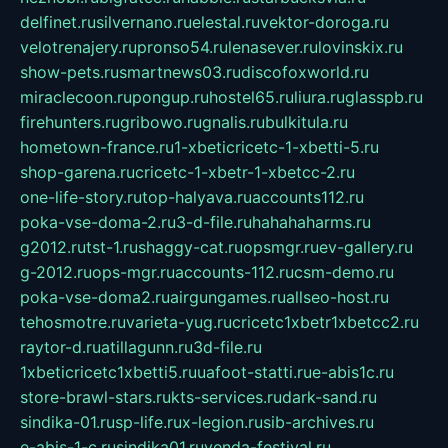
delfinet.ru
silvernano.ru
elestal.ru
vektor-doroga.ru
velotrenajery.ru
pronso54.ru
lenasever.ru
lovinskix.ru
show-pets.ru
smartnews03.ru
discofoxworld.ru
miraclecoon.ru
pongup.ru
hostel65.ru
liura.ru
glasspb.ru
firehunters.ru
gribowo.ru
gnalis.ru
bulkitula.ru
hometown-france.ru
1-xbeticricetc-1-xbetti-5.ru
shop-garena.ru
cricetc-1-xbetr-1-xbetcc-2.ru
one-life-story.ru
top-halyava.ru
accounts112.ru
poka-vse-doma-2.ru
3-d-file.ru
hahahaharms.ru
g2012.ru
tst-1.ru
shaggy-cat.ru
opsmgr.ru
ev-gallery.ru
g-2012.ru
ops-mgr.ru
accounts-112.ru
csm-demo.ru
poka-vse-doma2.ru
airgungames.ru
allseo-host.ru
tehosmotre.ru
varieta-yug.ru
cricetc1xbetr1xbetcc2.ru
raytor-d.ru
atillagunn.ru
3d-file.ru
1xbeticricetc1xbetti5.ru
uafoot-statti.ru
e-abis1c.ru
store-brawl-stars.ru
kts-services.ru
dark-sand.ru
sindika-01.ru
sp-life.ru
x-legion.ru
sib-archives.ru
e-abis-1-c.ru
sindika01.ru
venda-festival.ru