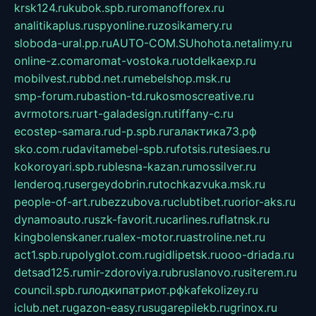
krsk124.ru
kubok.spb.ru
romanofforex.ru
analitikaplus.ru
spyonline.ru
zosikamery.ru
sloboda-ural.pp.ru
AUTO-COM.SU
hohota.net
alimy.ru
online-z.com
aromat-vostoka.ru
otdelkaexp.ru
mobilvest.ru
bbd.net.ru
mebelshop.msk.ru
smp-forum.ru
bastion-td.ru
kosmoscreative.ru
avrmotors.ru
art-galadesign.ru
tiffany-c.ru
ecostep-samara.ru
d-p.spb.ru
галактика73.рф
sko.com.ru
davitamebel-spb.ru
fotsis.ru
tesiaes.ru
kokoroyari.spb.ru
blesna-kazan.ru
mossilver.ru
lenderoq.ru
sergeydobrin.ru
tochkazvuka.msk.ru
people-of-art.ru
bezzubova.ru
clubtibet.ru
orior-aks.ru
dynamoauto.ru
szk-favorit.ru
carlines.ru
flatnsk.ru
kingbolenskaner.ru
alex-motor.ru
astroline.net.ru
act1.spb.ru
polyglot.com.ru
gidlipetsk.ru
ooo-driada.ru
detsad125.ru
mir-zdoroviya.ru
bruslanovo.ru
siterem.ru
council.spb.ru
лодкипатриот.рф
kafekolizey.ru
iclub.net.ru
gazon-easy.ru
sugarepilekb.ru
grinox.ru