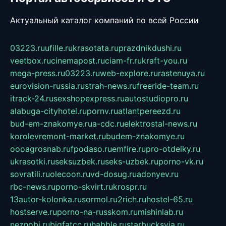
Актуальный каталог компаний по всей России
03223.ru
ufille.ru
krasotata.ru
prazdnikdushi.ru
veetbox.ru
cinemapost.ru
ciam-fr.ru
kraft-you.ru
mega-press.ru
03223.ru
web-explore.ru
rastenuya.ru
eurovision-russia.ru
strah-news.ru
freeride-team.ru
itrack-24.ru
sexshopexpress.ru
autostudiopro.ru
alabuga-cityhotel.ru
pornv.ru
atlantpereezd.ru
bud-em-znakomye.ru
a-cdc.ru
elektrostal-news.ru
korolevremont-market.ru
budem-znakomye.ru
oooagrosnab.ru
fpodaso.ru
emfire.ru
pro-otdelky.ru
ukrasotki.ru
seksuzbek.ru
seks-uzbek.ru
porno-vk.ru
sovratili.ru
olecoon.ru
vd-dosug.ru
adonyev.ru
rbc-news.ru
porno-skvirt.ru
krospr.ru
13autor-kolonka.ru
sormol.ru
2rich.ru
hostel-65.ru
hostserve.ru
porno-na-russkom.ru
mishinlab.ru
neznobi.ru
bigfatcc.ru
habble.ru
starbucksvia.ru