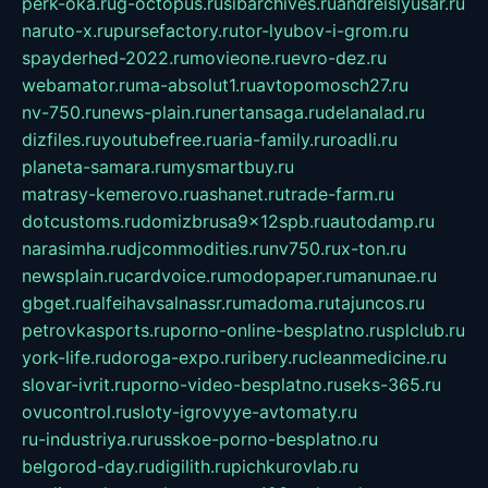
perk-oka.ru
g-octopus.ru
sibarchives.ru
andreislyusar.ru
naruto-x.ru
pursefactory.ru
tor-lyubov-i-grom.ru
spayderhed-2022.ru
movieone.ru
evro-dez.ru
webamator.ru
ma-absolut1.ru
avtopomosch27.ru
nv-750.ru
news-plain.ru
nertansaga.ru
delanalad.ru
dizfiles.ru
youtubefree.ru
aria-family.ru
roadli.ru
planeta-samara.ru
mysmartbuy.ru
matrasy-kemerovo.ru
ashanet.ru
trade-farm.ru
dotcustoms.ru
domizbrusa9x12spb.ru
autodamp.ru
narasimha.ru
djcommodities.ru
nv750.ru
x-ton.ru
newsplain.ru
cardvoice.ru
modopaper.ru
manunae.ru
gbget.ru
alfeihavsalnassr.ru
madoma.ru
tajuncos.ru
petrovkasports.ru
porno-online-besplatno.ru
splclub.ru
york-life.ru
doroga-expo.ru
ribery.ru
cleanmedicine.ru
slovar-ivrit.ru
porno-video-besplatno.ru
seks-365.ru
ovucontrol.ru
sloty-igrovyye-avtomaty.ru
ru-industriya.ru
russkoe-porno-besplatno.ru
belgorod-day.ru
digilith.ru
pichkurovlab.ru