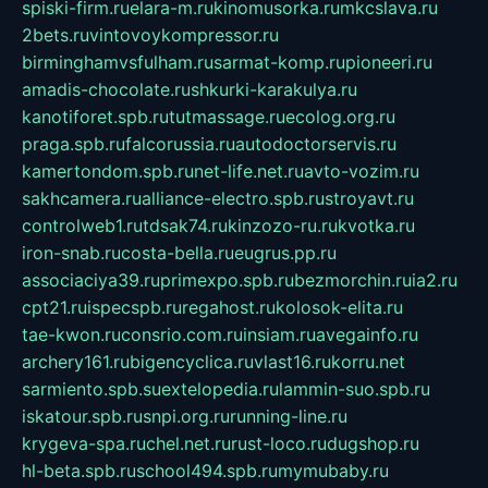
spiski-firm.ru
elara-m.ru
kinomusorka.ru
mkcslava.ru
2bets.ru
vintovoykompressor.ru
birminghamvsfulham.ru
sarmat-komp.ru
pioneeri.ru
amadis-chocolate.ru
shkurki-karakulya.ru
kanotiforet.spb.ru
tutmassage.ru
ecolog.org.ru
praga.spb.ru
falcorussia.ru
autodoctorservis.ru
kamertondom.spb.ru
net-life.net.ru
avto-vozim.ru
sakhcamera.ru
alliance-electro.spb.ru
stroyavt.ru
controlweb1.ru
tdsak74.ru
kinzozo-ru.ru
kvotka.ru
iron-snab.ru
costa-bella.ru
eugrus.pp.ru
associaciya39.ru
primexpo.spb.ru
bezmorchin.ru
ia2.ru
cpt21.ru
ispecspb.ru
regahost.ru
kolosok-elita.ru
tae-kwon.ru
consrio.com.ru
insiam.ru
avegainfo.ru
archery161.ru
bigencyclica.ru
vlast16.ru
korru.net
sarmiento.spb.su
extelopedia.ru
lammin-suo.spb.ru
iskatour.spb.ru
snpi.org.ru
running-line.ru
krygeva-spa.ru
chel.net.ru
rust-loco.ru
dugshop.ru
hl-beta.spb.ru
school494.spb.ru
mymubaby.ru