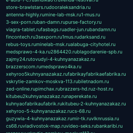
store-brawlstars.ru
dooraleksandria.ru
antenna-highly.ru
mine-lab-msk.ru
1-mus.ru
3-sex-porn.ru
ban-damn.ru
purse-factory.ru
viagra-tablet.ru
fasbags.ru
adler-jun.ru
bandamn.ru
fincontech.ru
3sexporn.ru
1mus.ru
darksand.ru
rebus-toys.ru
minelab-msk.ru
alabuga-cityhotel.ru
medsprawo-4-ka.ru
2864420.ru
blagodarenie-spb.ru
zajmy24.ru
tovudyi-4-kuhnyanazakaz.ru
brazzerscom.ru
medsprawo4ka.ru
xehyroo5kuhnyanazakaz.ru
fabrikayfabrikaefabrika.ru
vskrytie-zamkov-moskva-113.ru
biletnadom.ru
zed-online.ru
pimchax.ru
brazzers-hd.ru
z-host.ru
kitubeu2kuhnyanazakaz.ru
naperekate.ru
kuhnyaofabrikaufabrik.ru
kitubeu-2-kuhnyanazakaz.ru
xehyroo-5-kuhnyanazakaz.ru
cs-68.ru
guzywia-4-kuhnyanazakaz.ru
mir-tk.ru
vlknrussia.ru
cs68.ru
vladivostok-map.ru
video-seks.ru
bankaribi.ru