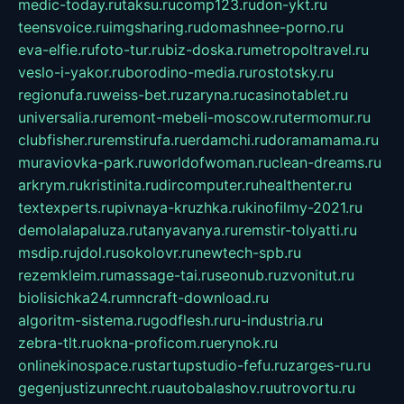
medic-today.ru
taksu.ru
comp123.ru
don-ykt.ru
teensvoice.ru
imgsharing.ru
domashnee-porno.ru
eva-elfie.ru
foto-tur.ru
biz-doska.ru
metropoltravel.ru
veslo-i-yakor.ru
borodino-media.ru
rostotsky.ru
regionufa.ru
weiss-bet.ru
zaryna.ru
casinotablet.ru
universalia.ru
remont-mebeli-moscow.ru
termomur.ru
clubfisher.ru
remstirufa.ru
erdamchi.ru
doramamama.ru
muraviovka-park.ru
worldofwoman.ru
clean-dreams.ru
arkrym.ru
kristinita.ru
dircomputer.ru
healthenter.ru
textexperts.ru
pivnaya-kruzhka.ru
kinofilmy-2021.ru
demolalapaluza.ru
tanyavanya.ru
remstir-tolyatti.ru
msdip.ru
jdol.ru
sokolovr.ru
newtech-spb.ru
rezemkleim.ru
massage-tai.ru
seonub.ru
zvonitut.ru
biolisichka24.ru
mncraft-download.ru
algoritm-sistema.ru
godflesh.ru
ru-industria.ru
zebra-tlt.ru
okna-proficom.ru
erynok.ru
onlinekinospace.ru
startupstudio-fefu.ru
zarges-ru.ru
gegenjustizunrecht.ru
autobalashov.ru
utrovortu.ru