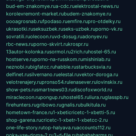
bud-em-znakomye.ru
a-cdc.ru
elektrostal-news.ru
korolevremont-market.ru
budem-znakomye.ru
oooagrosnab.ru
fpodaso.ru
emfire.ru
pro-otdelky.ru
ukrasotki.ru
seksuzbek.ru
seks-uzbek.ru
porno-vk.ru
sovratili.ru
olecoon.ru
vd-dosug.ru
adonyev.ru
rbc-news.ru
porno-skvirt.ru
krospr.ru
13autor-kolonka.ru
sormol.ru
2rich.ru
hostel-65.ru
hostserve.ru
porno-na-russkom.ru
mishinlab.ru
neznobi.ru
bigfatcc.ru
habble.ru
starbucksvia.ru
delfinet.ru
silvernano.ru
elestal.ru
vektor-doroga.ru
velotrenajery.ru
pronso54.ru
lenasever.ru
lovinskix.ru
show-pets.ru
smartnews03.ru
discofoxworld.ru
miraclecoon.ru
pongup.ru
hostel65.ru
liura.ru
glasspb.ru
firehunters.ru
gribowo.ru
gnalis.ru
bulkitula.ru
hometown-france.ru
1-xbeticricetc-1-xbetti-5.ru
shop-garena.ru
cricetc-1-xbetr-1-xbetcc-2.ru
one-life-story.ru
top-halyava.ru
accounts112.ru
poka-vse-doma-2.ru
3-d-file.ru
hahahaharms.ru