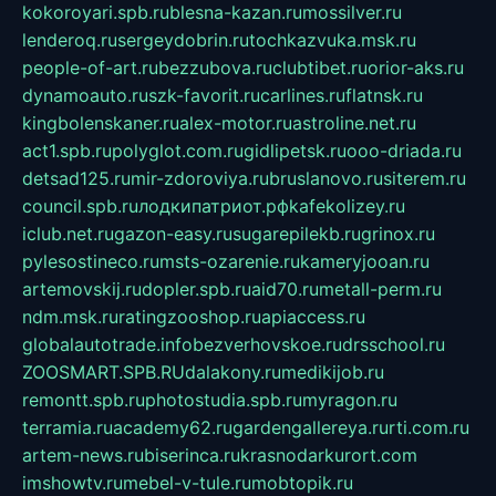
kokoroyari.spb.ru
blesna-kazan.ru
mossilver.ru
lenderoq.ru
sergeydobrin.ru
tochkazvuka.msk.ru
people-of-art.ru
bezzubova.ru
clubtibet.ru
orior-aks.ru
dynamoauto.ru
szk-favorit.ru
carlines.ru
flatnsk.ru
kingbolenskaner.ru
alex-motor.ru
astroline.net.ru
act1.spb.ru
polyglot.com.ru
gidlipetsk.ru
ooo-driada.ru
detsad125.ru
mir-zdoroviya.ru
bruslanovo.ru
siterem.ru
council.spb.ru
лодкипатриот.рф
kafekolizey.ru
iclub.net.ru
gazon-easy.ru
sugarepilekb.ru
grinox.ru
pylesostineco.ru
msts-ozarenie.ru
kameryjooan.ru
artemovskij.ru
dopler.spb.ru
aid70.ru
metall-perm.ru
ndm.msk.ru
ratingzooshop.ru
apiaccess.ru
globalautotrade.info
bezverhovskoe.ru
drsschool.ru
ZOOSMART.SPB.RU
dalakony.ru
medikijob.ru
remontt.spb.ru
photostudia.spb.ru
myragon.ru
terramia.ru
academy62.ru
gardengallereya.ru
rti.com.ru
artem-news.ru
biserinca.ru
krasnodarkurort.com
imshowtv.ru
mebel-v-tule.ru
mobtopik.ru