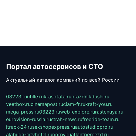
Портал автосервисов и СТО
Актуальный каталог компаний по всей России
03223.ru
ufille.ru
krasotata.ru
prazdnikdushi.ru
veetbox.ru
cinemapost.ru
ciam-fr.ru
kraft-you.ru
mega-press.ru
03223.ru
web-explore.ru
rastenuya.ru
eurovision-russia.ru
strah-news.ru
freeride-team.ru
itrack-24.ru
sexshopexpress.ru
autostudiopro.ru
alabuga-cityhotel.ru
pornv.ru
atlantpereezd.ru