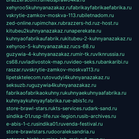
xehyroo5kuhnyanazakaz.ru
fabrikayfabrikaefabrika.ru
vskrytie-zamkov-moskva-113.ru
biletnadom.ru
zed-online.ru
pimchax.ru
brazzers-hd.ru
z-host.ru
kitubeu2kuhnyanazakaz.ru
naperekate.ru
kuhnyaofabrikaufabrik.ru
kitubeu-2-kuhnyanazakaz.ru
xehyroo-5-kuhnyanazakaz.ru
cs-68.ru
guzywia-4-kuhnyanazakaz.ru
mir-tk.ru
vlknrussia.ru
cs68.ru
vladivostok-map.ru
video-seks.ru
bankaribi.ru
raszar.ru
vskrytie-zamkov-moskva113.ru
lipetsktelecom.ru
tovudyi4kuhnyanazakaz.ru
seksuzb.ru
guzywia4kuhnyanazakaz.ru
fabrikaofabrikaokuhny.ru
kuhnyaekuhnyaafabrika.ru
kuhnyaykuhnyayfabrika.ru
e-abis1c.ru
store-brawl-stars.ru
kts-services.ru
dark-sand.ru
sindika-01.ru
sp-life.ru
x-legion.ru
sib-archives.ru
e-abis-1-c.ru
sindika01.ru
venda-festival.ru
store-brawlstars.ru
dooraleksandria.ru