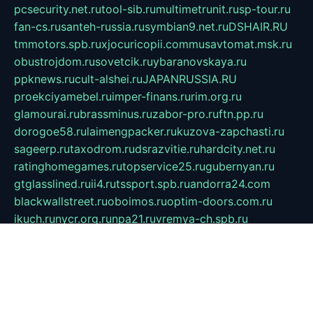
pcsecurity.net.ru
tool-sib.ru
multimetrunit.ru
sp-tour.ru
fan-cs.ru
santeh-russia.ru
symbian9.net.ru
DSHAIR.RU
tmmotors.spb.ru
xjocuricopii.com
musavtomat.msk.ru
obustrojdom.ru
sovetcik.ru
ybaranovskaya.ru
ppknews.ru
cult-alshei.ru
JAPANRUSSIA.RU
proekciyamebel.ru
imper-finans.ru
rim.org.ru
glamourai.ru
brassminus.ru
zabor-pro.ru
ftn.pp.ru
dorogoe58.ru
laimengpacker.ru
kuzova-zapchasti.ru
sageerp.ru
taxodrom.ru
dsrazvitie.ru
hardcity.net.ru
ratinghomegames.ru
topservice25.ru
gubernyan.ru
gtglasslined.ru
ii4.ru
tssport.spb.ru
andorra24.com
blackwallstreet.ru
oboimos.ru
optim-doors.com.ru
ikuch.ru
nycr.org.ru
npa21.ru
vremya-ch.spb.ru
desert000.ru
ivtorgi.ru
ifiori.ru
catalog-statei.ru
dcv.org.ru
spetsmaster174.ru
ipkameryhiseeu.ru
dum26.ru
ruspol.spb.ru
fr-opendp.ru
kam-solnyshko.ru
cheyenne-arapaho.ru
sevzapmetal.spb.ru
ted-lapidus.spb.ru
parasite-eliminator.ru