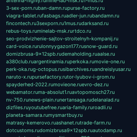
antenna-highly.ru
mine-lab-msk.ru
1-mus.ru
3-sex-porn.ru
ban-damn.ru
purse-factory.ru
viagra-tablet.ru
fasbags.ru
adler-jun.ru
bandamn.ru
fincontech.ru
3sexporn.ru
1mus.ru
darksand.ru
rebus-toys.ru
minelab-msk.ru
rtdco.ru
seo-prodvizhenie-sajtov-stroitelnyh-kompanij.ru
card-voice.ru
rulonnyygazon177.ru
snow-guard.ru
domizbrusa-9x12spb.ru
demaholding.ru
aalse.ru
a380club.ru
argentinamia.ru
perkoka.ru
movie-one.ru
perk-oka.ru
g-octopus.ru
sibarchives.ru
andreislyusar.ru
naruto-x.ru
pursefactory.ru
tor-lyubov-i-grom.ru
spayderhed-2022.ru
movieone.ru
evro-dez.ru
webamator.ru
ma-absolut1.ru
avtopomosch27.ru
nv-750.ru
news-plain.ru
nertansaga.ru
delanalad.ru
dizfiles.ru
youtubefree.ru
aria-family.ru
roadli.ru
planeta-samara.ru
mysmartbuy.ru
matrasy-kemerovo.ru
ashanet.ru
trade-farm.ru
dotcustoms.ru
domizbrusa9x12spb.ru
autodamp.ru