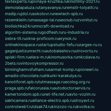
textexperts.ru
pivnaya-kruzhka.ru
kinofilmy-2021.ru
demolalapaluza.ru
tanyavanya.ru
remstir-tolyatti.ru
msdip.ru
jdol.ru
sokolovr.ru
newtech-spb.ru
rezemkleim.ru
massage-tai.ru
seonub.ru
zvonitut.ru
biolisichka24.ru
mncraft-download.ru
algoritm-sistema.ru
godflesh.ru
ru-industria.ru
zebra-tlt.ru
okna-proficom.ru
erynok.ru
onlinekinospace.ru
startupstudio-fefu.ru
zarges-ru.ru
gegenjustizunrecht.ru
autobalashov.ru
utrovortu.ru
spiski-firm.ru
elara-m.ru
kinomusorka.ru
mkcslava.ru
2bets.ru
vintovoykompressor.ru
birminghamvsfulham.ru
sarmat-komp.ru
pioneeri.ru
amadis-chocolate.ru
shkurki-karakulya.ru
kanotiforet.spb.ru
tutmassage.ru
ecolog.org.ru
praga.spb.ru
falcorussia.ru
autodoctorservis.ru
kamertondom.spb.ru
net-life.net.ru
avto-vozim.ru
sakhcamera.ru
alliance-electro.spb.ru
stroyavt.ru
controlweb1.ru
tdsak74.ru
kinzozo-ru.ru
kvotka.ru