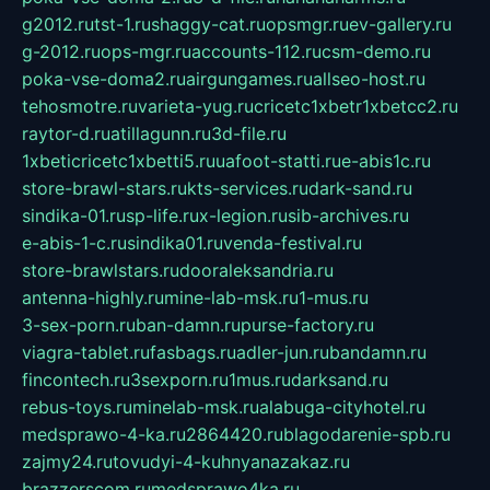
g2012.ru
tst-1.ru
shaggy-cat.ru
opsmgr.ru
ev-gallery.ru
g-2012.ru
ops-mgr.ru
accounts-112.ru
csm-demo.ru
poka-vse-doma2.ru
airgungames.ru
allseo-host.ru
tehosmotre.ru
varieta-yug.ru
cricetc1xbetr1xbetcc2.ru
raytor-d.ru
atillagunn.ru
3d-file.ru
1xbeticricetc1xbetti5.ru
uafoot-statti.ru
e-abis1c.ru
store-brawl-stars.ru
kts-services.ru
dark-sand.ru
sindika-01.ru
sp-life.ru
x-legion.ru
sib-archives.ru
e-abis-1-c.ru
sindika01.ru
venda-festival.ru
store-brawlstars.ru
dooraleksandria.ru
antenna-highly.ru
mine-lab-msk.ru
1-mus.ru
3-sex-porn.ru
ban-damn.ru
purse-factory.ru
viagra-tablet.ru
fasbags.ru
adler-jun.ru
bandamn.ru
fincontech.ru
3sexporn.ru
1mus.ru
darksand.ru
rebus-toys.ru
minelab-msk.ru
alabuga-cityhotel.ru
medsprawo-4-ka.ru
2864420.ru
blagodarenie-spb.ru
zajmy24.ru
tovudyi-4-kuhnyanazakaz.ru
brazzerscom.ru
medsprawo4ka.ru