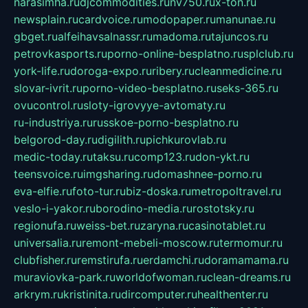
narasimha.ru
djcommodities.ru
nv750.ru
x-ton.ru
newsplain.ru
cardvoice.ru
modopaper.ru
manunae.ru
gbget.ru
alfeihavsalnassr.ru
madoma.ru
tajuncos.ru
petrovkasports.ru
porno-online-besplatno.ru
splclub.ru
york-life.ru
doroga-expo.ru
ribery.ru
cleanmedicine.ru
slovar-ivrit.ru
porno-video-besplatno.ru
seks-365.ru
ovucontrol.ru
sloty-igrovyye-avtomaty.ru
ru-industriya.ru
russkoe-porno-besplatno.ru
belgorod-day.ru
digilith.ru
pichkurovlab.ru
medic-today.ru
taksu.ru
comp123.ru
don-ykt.ru
teensvoice.ru
imgsharing.ru
domashnee-porno.ru
eva-elfie.ru
foto-tur.ru
biz-doska.ru
metropoltravel.ru
veslo-i-yakor.ru
borodino-media.ru
rostotsky.ru
regionufa.ru
weiss-bet.ru
zaryna.ru
casinotablet.ru
universalia.ru
remont-mebeli-moscow.ru
termomur.ru
clubfisher.ru
remstirufa.ru
erdamchi.ru
doramamama.ru
muraviovka-park.ru
worldofwoman.ru
clean-dreams.ru
arkrym.ru
kristinita.ru
dircomputer.ru
healthenter.ru