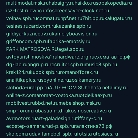
multimodal.msk.ru
habaigry.ru
haikko.ru
sobakopedia.ru
isz-fest.ru
ewnc.info
screensaver-clock.net.ru
volnav.spb.ru
comnat.ru
npf.net.ru
7bit.pp.ru
kalugatur.ru
tesiaes.ru
card.com.ru
kazanka.spb.ru
gildiya-kuznecov.ru
kameryboavision.ru
griffoncom.spb.ru
fabrika-emotsiy.ru
PARK-MATROSOVA.RU
agat.spb.ru
avtoyurist-moskva1.ru
hardware.org.ru
схема-авто.рф
dg-lab.ru
angrup.ru
recruiter.spb.ru
music8.spb.ru
krsk124.ru
kubok.spb.ru
romanofforex.ru
analitikaplus.ru
spyonline.ru
zosikamery.ru
sloboda-ural.pp.ru
AUTO-COM.SU
hohota.net
alimy.ru
online-z.com
aromat-vostoka.ru
otdelkaexp.ru
mobilvest.ru
bbd.net.ru
mebelshop.msk.ru
smp-forum.ru
bastion-td.ru
kosmoscreative.ru
avrmotors.ru
art-galadesign.ru
tiffany-c.ru
ecostep-samara.ru
d-p.spb.ru
галактика73.рф
sko.com.ru
davitamebel-spb.ru
fotsis.ru
tesiaes.ru