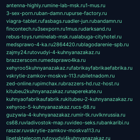
antenna-highly.ru
mine-lab-msk.ru
1-mus.ru
3-sex-porn.ru
ban-damn.ru
purse-factory.ru
viagra-tablet.ru
fasbags.ru
adler-jun.ru
bandamn.ru
fincontech.ru
3sexporn.ru
1mus.ru
darksand.ru
rebus-toys.ru
minelab-msk.ru
alabuga-cityhotel.ru
medsprawo-4-ka.ru
2864420.ru
blagodarenie-spb.ru
zajmy24.ru
tovudyi-4-kuhnyanazakaz.ru
brazzerscom.ru
medsprawo4ka.ru
xehyroo5kuhnyanazakaz.ru
fabrikayfabrikaefabrika.ru
vskrytie-zamkov-moskva-113.ru
biletnadom.ru
zed-online.ru
pimchax.ru
brazzers-hd.ru
z-host.ru
kitubeu2kuhnyanazakaz.ru
naperekate.ru
kuhnyaofabrikaufabrik.ru
kitubeu-2-kuhnyanazakaz.ru
xehyroo-5-kuhnyanazakaz.ru
cs-68.ru
guzywia-4-kuhnyanazakaz.ru
mir-tk.ru
vlknrussia.ru
cs68.ru
vladivostok-map.ru
video-seks.ru
bankaribi.ru
raszar.ru
vskrytie-zamkov-moskva113.ru
lipetsktelecom.ru
tovudyi4kuhnyanazakaz.ru