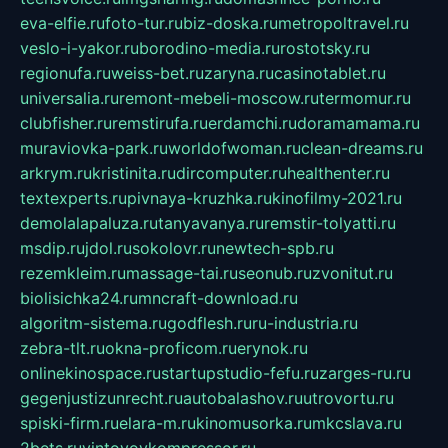
eva-elfie.ru
foto-tur.ru
biz-doska.ru
metropoltravel.ru
veslo-i-yakor.ru
borodino-media.ru
rostotsky.ru
regionufa.ru
weiss-bet.ru
zaryna.ru
casinotablet.ru
universalia.ru
remont-mebeli-moscow.ru
termomur.ru
clubfisher.ru
remstirufa.ru
erdamchi.ru
doramamama.ru
muraviovka-park.ru
worldofwoman.ru
clean-dreams.ru
arkrym.ru
kristinita.ru
dircomputer.ru
healthenter.ru
textexperts.ru
pivnaya-kruzhka.ru
kinofilmy-2021.ru
demolalapaluza.ru
tanyavanya.ru
remstir-tolyatti.ru
msdip.ru
jdol.ru
sokolovr.ru
newtech-spb.ru
rezemkleim.ru
massage-tai.ru
seonub.ru
zvonitut.ru
biolisichka24.ru
mncraft-download.ru
algoritm-sistema.ru
godflesh.ru
ru-industria.ru
zebra-tlt.ru
okna-proficom.ru
erynok.ru
onlinekinospace.ru
startupstudio-fefu.ru
zarges-ru.ru
gegenjustizunrecht.ru
autobalashov.ru
utrovortu.ru
spiski-firm.ru
elara-m.ru
kinomusorka.ru
mkcslava.ru