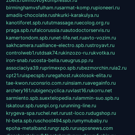
2bets.ru
vintovoykompressor.ru
birminghamvsfulham.ru
sarmat-komp.ru
pioneeri.ru
amadis-chocolate.ru
shkurki-karakulya.ru
kanotiforet.spb.ru
tutmassage.ru
ecolog.org.ru
praga.spb.ru
falcorussia.ru
autodoctorservis.ru
kamertondom.spb.ru
net-life.net.ru
avto-vozim.ru
sakhcamera.ru
alliance-electro.spb.ru
stroyavt.ru
controlweb1.ru
tdsak74.ru
kinzozo-ru.ru
kvotka.ru
iron-snab.ru
costa-bella.ru
eugrus.pp.ru
associaciya39.ru
primexpo.spb.ru
bezmorchin.ru
ia2.ru
cpt21.ru
ispecspb.ru
regahost.ru
kolosok-elita.ru
tae-kwon.ru
consrio.com.ru
insiam.ru
avegainfo.ru
archery161.ru
bigencyclica.ru
vlast16.ru
korru.net
sarmiento.spb.su
extelopedia.ru
lammin-suo.spb.ru
iskatour.spb.ru
snpi.org.ru
running-line.ru
krygeva-spa.ru
chel.net.ru
rust-loco.ru
dugshop.ru
hl-beta.spb.ru
school494.spb.ru
mymubaby.ru
epoha-metalband.ru
ngr.spb.ru
rusgosnews.com