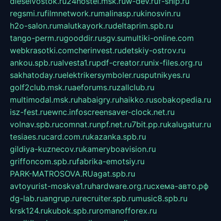
dieselvostok.ru
24hostel.msk.ru
w-dev.ru
f-ship.ru
regsmi.ru
filmnetwork.ru
malinasp.ru
kinosvin.ru
h2o-salon.ru
malutkayork.ru
deltaprim.spb.ru
tango-perm.ru
gooddir.ru
sgv.su
multiki-online.com
webkrasotki.com
cherinvest.ru
detskiy-ostrov.ru
ankou.spb.ru
alvesta1.ru
pdf-creator.ru
nix-files.org.ru
sakhatoday.ru
elektrikersymboler.ru
sputnikyes.ru
golf2club.msk.ru
aeforums.ru
zallclub.ru
multimodal.msk.ru
habaigry.ru
haikko.ru
sobakopedia.ru
isz-fest.ru
ewnc.info
screensaver-clock.net.ru
volnav.spb.ru
comnat.ru
npf.net.ru
7bit.pp.ru
kalugatur.ru
tesiaes.ru
card.com.ru
kazanka.spb.ru
gildiya-kuznecov.ru
kameryboavision.ru
griffoncom.spb.ru
fabrika-emotsiy.ru
PARK-MATROSOVA.RU
agat.spb.ru
avtoyurist-moskva1.ru
hardware.org.ru
схема-авто.рф
dg-lab.ru
angrup.ru
recruiter.spb.ru
music8.spb.ru
krsk124.ru
kubok.spb.ru
romanofforex.ru