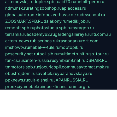
artemovskij.ru
dopler.spb.ru
aid70.ru
metall-perm.ru
ndm.msk.ru
ratingzooshop.ru
apiaccess.ru
globalautotrade.info
bezverhovskoe.ru
drsschool.ru
ZOOSMART.SPB.RU
dalakony.ru
medikijob.ru
remontt.spb.ru
photostudia.spb.ru
myragon.ru
terramia.ru
academy62.ru
gardengallereya.ru
rti.com.ru
artem-news.ru
biserinca.ru
krasnodarkurort.com
imshowtv.ru
mebel-v-tule.ru
mobtopik.ru
pcsecurity.net.ru
tool-sib.ru
multimetrunit.ru
sp-tour.ru
fan-cs.ru
santeh-russia.ru
symbian9.net.ru
DSHAIR.RU
tmmotors.spb.ru
xjocuricopii.com
musavtomat.msk.ru
obustrojdom.ru
sovetcik.ru
ybaranovskaya.ru
ppknews.ru
cult-alshei.ru
JAPANRUSSIA.RU
proekciyamebel.ru
imper-finans.ru
rim.org.ru
glamourai.ru
brassminus.ru
zabor-pro.ru
ftn.pp.ru
dorogoe58.ru
laimengpacker.ru
kuzova-zapchasti.ru
sageerp.ru
taxodrom.ru
dsrazvitie.ru
hardcity.net.ru
ratinghomegames.ru
topservice25.ru
gubernyan.ru