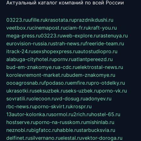
Актуальный каталог компаний по всей России
03223.ru
ufille.ru
krasotata.ru
prazdnikdushi.ru
veetbox.ru
cinemapost.ru
ciam-fr.ru
kraft-you.ru
mega-press.ru
03223.ru
web-explore.ru
rastenuya.ru
eurovision-russia.ru
strah-news.ru
freeride-team.ru
itrack-24.ru
sexshopexpress.ru
autostudiopro.ru
alabuga-cityhotel.ru
pornv.ru
atlantpereezd.ru
bud-em-znakomye.ru
a-cdc.ru
elektrostal-news.ru
korolevremont-market.ru
budem-znakomye.ru
oooagrosnab.ru
fpodaso.ru
emfire.ru
pro-otdelky.ru
ukrasotki.ru
seksuzbek.ru
seks-uzbek.ru
porno-vk.ru
sovratili.ru
olecoon.ru
vd-dosug.ru
adonyev.ru
rbc-news.ru
porno-skvirt.ru
krospr.ru
13autor-kolonka.ru
sormol.ru
2rich.ru
hostel-65.ru
hostserve.ru
porno-na-russkom.ru
mishinlab.ru
neznobi.ru
bigfatcc.ru
habble.ru
starbucksvia.ru
delfinet.ru
silvernano.ru
elestal.ru
vektor-doroga.ru