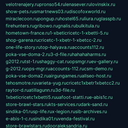
velotrenajery.ru
pronso54.ru
lenasever.ru
lovinskix.ru
show-pets.ru
smartnews03.ru
discofoxworld.ru
miraclecoon.ru
pongup.ru
hostel65.ru
liura.ru
glasspb.ru
firehunters.ru
gribowo.ru
gnalis.ru
bulkitula.ru
hometown-france.ru
1-xbeticricetc-1-xbetti-5.ru
shop-garena.ru
cricetc-1-xbetr-1-xbetcc-2.ru
one-life-story.ru
top-halyava.ru
accounts112.ru
poka-vse-doma-2.ru
3-d-file.ru
hahahaharms.ru
g2012.ru
tst-1.ru
shaggy-cat.ru
opsmgr.ru
ev-gallery.ru
g-2012.ru
ops-mgr.ru
accounts-112.ru
csm-demo.ru
poka-vse-doma2.ru
airgungames.ru
allseo-host.ru
tehosmotre.ru
varieta-yug.ru
cricetc1xbetr1xbetcc2.ru
raytor-d.ru
atillagunn.ru
3d-file.ru
1xbeticricetc1xbetti5.ru
uafoot-statti.ru
e-abis1c.ru
store-brawl-stars.ru
kts-services.ru
dark-sand.ru
sindika-01.ru
sp-life.ru
x-legion.ru
sib-archives.ru
e-abis-1-c.ru
sindika01.ru
venda-festival.ru
store-brawlstars.ru
dooraleksandria.ru