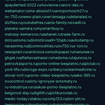
spayderhed-2022.ru
movieone.ru
evro-dez.ru
webamator.ru
ma-absolut1.ru
avtopomosch27.ru
nv-750.ru
news-plain.ru
nertansaga.ru
delanalad.ru
dizfiles.ru
youtubefree.ru
aria-family.ru
roadli.ru
planeta-samara.ru
mysmartbuy.ru
matrasy-kemerovo.ru
ashanet.ru
trade-farm.ru
dotcustoms.ru
domizbrusa9x12spb.ru
autodamp.ru
narasimha.ru
djcommodities.ru
nv750.ru
x-ton.ru
newsplain.ru
cardvoice.ru
modopaper.ru
manunae.ru
gbget.ru
alfeihavsalnassr.ru
madoma.ru
tajuncos.ru
petrovkasports.ru
porno-online-besplatno.ru
splclub.ru
york-life.ru
doroga-expo.ru
ribery.ru
cleanmedicine.ru
slovar-ivrit.ru
porno-video-besplatno.ru
seks-365.ru
ovucontrol.ru
sloty-igrovyye-avtomaty.ru
ru-industriya.ru
russkoe-porno-besplatno.ru
belgorod-day.ru
digilith.ru
pichkurovlab.ru
medic-today.ru
taksu.ru
comp123.ru
don-ykt.ru
teensvoice.ru
imgsharing.ru
domashnee-porno.ru