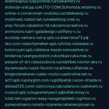
analitikaplus.ru
spyonline.ru
zosikamery.ru
sloboda-ural.pp.ru
AUTO-COM.SU
hohota.net
alimy.ru
online-z.com
aromat-vostoka.ru
otdelkaexp.ru
mobilvest.ru
bbd.net.ru
mebelshop.msk.ru
smp-forum.ru
bastion-td.ru
kosmoscreative.ru
avrmotors.ru
art-galadesign.ru
tiffany-c.ru
ecostep-samara.ru
d-p.spb.ru
галактика73.рф
sko.com.ru
davitamebel-spb.ru
fotsis.ru
tesiaes.ru
kokoroyari.spb.ru
blesna-kazan.ru
mossilver.ru
lenderoq.ru
sergeydobrin.ru
tochkazvuka.msk.ru
people-of-art.ru
bezzubova.ru
clubtibet.ru
orior-aks.ru
dynamoauto.ru
szk-favorit.ru
carlines.ru
flatnsk.ru
kingbolenskaner.ru
alex-motor.ru
astroline.net.ru
act1.spb.ru
polyglot.com.ru
gidlipetsk.ru
ooo-driada.ru
detsad125.ru
mir-zdoroviya.ru
bruslanovo.ru
siterem.ru
council.spb.ru
лодкипатриот.рф
kafekolizey.ru
iclub.net.ru
gazon-easy.ru
sugarepilekb.ru
grinox.ru
pylesostineco.ru
msts-ozarenie.ru
kameryjooan.ru