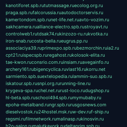
kanotiforet.spb.ru
tutmassage.ru
ecolog.org.ru
praga.spb.ru
falcorussia.ru
autodoctorservis.ru
kamertondom.spb.ru
net-life.net.ru
avto-vozim.ru
sakhcamera.ru
alliance-electro.spb.ru
stroyavt.ru
controlweb1.ru
tdsak74.ru
kinzozo-ru.ru
kvotka.ru
iron-snab.ru
costa-bella.ru
eugrus.pp.ru
associaciya39.ru
primexpo.spb.ru
bezmorchin.ru
ia2.ru
cpt21.ru
ispecspb.ru
regahost.ru
kolosok-elita.ru
tae-kwon.ru
consrio.com.ru
insiam.ru
avegainfo.ru
archery161.ru
bigencyclica.ru
vlast16.ru
korru.net
sarmiento.spb.su
extelopedia.ru
lammin-suo.spb.ru
iskatour.spb.ru
snpi.org.ru
running-line.ru
krygeva-spa.ru
chel.net.ru
rust-loco.ru
dugshop.ru
hl-beta.spb.ru
school494.spb.ru
mymubaby.ru
epoha-metalband.ru
ngr.spb.ru
rusgosnews.com
dieselvostok.ru
24hostel.msk.ru
w-dev.ru
f-ship.ru
regsmi.ru
filmnetwork.ru
malinasp.ru
kinosvin.ru
h2o-salon.ru
malutkayork.ru
deltaprim.spb.ru