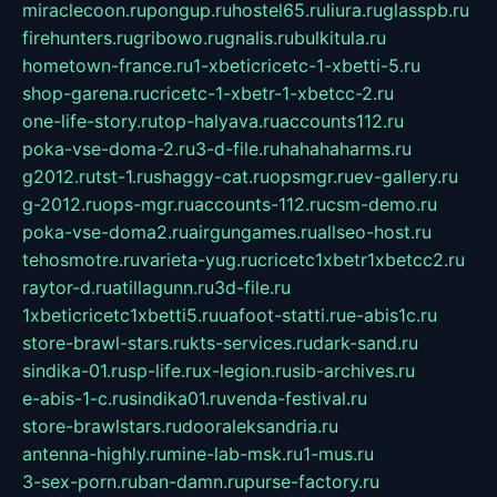
miraclecoon.ru
pongup.ru
hostel65.ru
liura.ru
glasspb.ru
firehunters.ru
gribowo.ru
gnalis.ru
bulkitula.ru
hometown-france.ru
1-xbeticricetc-1-xbetti-5.ru
shop-garena.ru
cricetc-1-xbetr-1-xbetcc-2.ru
one-life-story.ru
top-halyava.ru
accounts112.ru
poka-vse-doma-2.ru
3-d-file.ru
hahahaharms.ru
g2012.ru
tst-1.ru
shaggy-cat.ru
opsmgr.ru
ev-gallery.ru
g-2012.ru
ops-mgr.ru
accounts-112.ru
csm-demo.ru
poka-vse-doma2.ru
airgungames.ru
allseo-host.ru
tehosmotre.ru
varieta-yug.ru
cricetc1xbetr1xbetcc2.ru
raytor-d.ru
atillagunn.ru
3d-file.ru
1xbeticricetc1xbetti5.ru
uafoot-statti.ru
e-abis1c.ru
store-brawl-stars.ru
kts-services.ru
dark-sand.ru
sindika-01.ru
sp-life.ru
x-legion.ru
sib-archives.ru
e-abis-1-c.ru
sindika01.ru
venda-festival.ru
store-brawlstars.ru
dooraleksandria.ru
antenna-highly.ru
mine-lab-msk.ru
1-mus.ru
3-sex-porn.ru
ban-damn.ru
purse-factory.ru