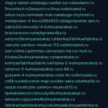
viagra-tablet.ru
fasbags.ru
adler-jun.ru
bandamn.ru
fincontech.ru
3sexporn.ru
1mus.ru
darksand.ru
rebus-toys.ru
minelab-msk.ru
alabuga-cityhotel.ru
medsprawo-4-ka.ru
2864420.ru
blagodarenie-spb.ru
zajmy24.ru
tovudyi-4-kuhnyanazakaz.ru
brazzerscom.ru
medsprawo4ka.ru
xehyroo5kuhnyanazakaz.ru
fabrikayfabrikaefabrika.ru
vskrytie-zamkov-moskva-113.ru
biletnadom.ru
zed-online.ru
pimchax.ru
brazzers-hd.ru
z-host.ru
kitubeu2kuhnyanazakaz.ru
naperekate.ru
kuhnyaofabrikaufabrik.ru
kitubeu-2-kuhnyanazakaz.ru
xehyroo-5-kuhnyanazakaz.ru
cs-68.ru
guzywia-4-kuhnyanazakaz.ru
mir-tk.ru
vlknrussia.ru
cs68.ru
vladivostok-map.ru
video-seks.ru
bankaribi.ru
raszar.ru
vskrytie-zamkov-moskva113.ru
lipetsktelecom.ru
tovudyi4kuhnyanazakaz.ru
seksuzb.ru
guzywia4kuhnyanazakaz.ru
fabrikaofabrikaokuhny.ru
kuhnyaekuhnyaafabrika.ru