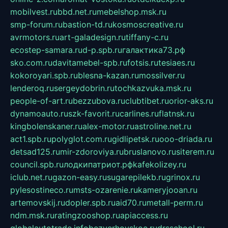
mobilvest.ru
bbd.net.ru
mebelshop.msk.ru
smp-forum.ru
bastion-td.ru
kosmoscreative.ru
avrmotors.ru
art-galadesign.ru
tiffany-c.ru
ecostep-samara.ru
d-p.spb.ru
галактика73.рф
sko.com.ru
davitamebel-spb.ru
fotsis.ru
tesiaes.ru
kokoroyari.spb.ru
blesna-kazan.ru
mossilver.ru
lenderoq.ru
sergeydobrin.ru
tochkazvuka.msk.ru
people-of-art.ru
bezzubova.ru
clubtibet.ru
orior-aks.ru
dynamoauto.ru
szk-favorit.ru
carlines.ru
flatnsk.ru
kingbolenskaner.ru
alex-motor.ru
astroline.net.ru
act1.spb.ru
polyglot.com.ru
gidlipetsk.ru
ooo-driada.ru
detsad125.ru
mir-zdoroviya.ru
bruslanovo.ru
siterem.ru
council.spb.ru
лодкипатриот.рф
kafekolizey.ru
iclub.net.ru
gazon-easy.ru
sugarepilekb.ru
grinox.ru
pylesostineco.ru
msts-ozarenie.ru
kameryjooan.ru
artemovskij.ru
dopler.spb.ru
aid70.ru
metall-perm.ru
ndm.msk.ru
ratingzooshop.ru
apiaccess.ru