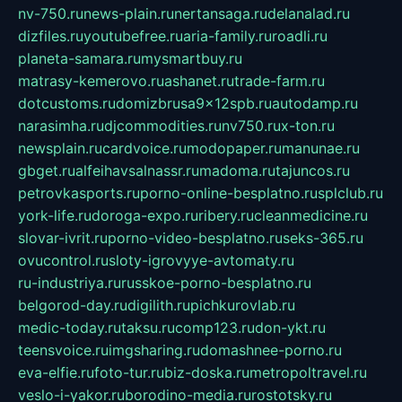
nv-750.ru
news-plain.ru
nertansaga.ru
delanalad.ru
dizfiles.ru
youtubefree.ru
aria-family.ru
roadli.ru
planeta-samara.ru
mysmartbuy.ru
matrasy-kemerovo.ru
ashanet.ru
trade-farm.ru
dotcustoms.ru
domizbrusa9x12spb.ru
autodamp.ru
narasimha.ru
djcommodities.ru
nv750.ru
x-ton.ru
newsplain.ru
cardvoice.ru
modopaper.ru
manunae.ru
gbget.ru
alfeihavsalnassr.ru
madoma.ru
tajuncos.ru
petrovkasports.ru
porno-online-besplatno.ru
splclub.ru
york-life.ru
doroga-expo.ru
ribery.ru
cleanmedicine.ru
slovar-ivrit.ru
porno-video-besplatno.ru
seks-365.ru
ovucontrol.ru
sloty-igrovyye-avtomaty.ru
ru-industriya.ru
russkoe-porno-besplatno.ru
belgorod-day.ru
digilith.ru
pichkurovlab.ru
medic-today.ru
taksu.ru
comp123.ru
don-ykt.ru
teensvoice.ru
imgsharing.ru
domashnee-porno.ru
eva-elfie.ru
foto-tur.ru
biz-doska.ru
metropoltravel.ru
veslo-i-yakor.ru
borodino-media.ru
rostotsky.ru