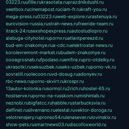
03223.ru
ufille.ru
krasotata.ru
prazdnikdushi.ru
veetbox.ru
cinemapost.ru
ciam-fr.ru
kraft-you.ru
mega-press.ru
03223.ru
web-explore.ru
rastenuya.ru
eurovision-russia.ru
strah-news.ru
freeride-team.ru
itrack-24.ru
sexshopexpress.ru
autostudiopro.ru
alabuga-cityhotel.ru
pornv.ru
atlantpereezd.ru
bud-em-znakomye.ru
a-cdc.ru
elektrostal-news.ru
korolevremont-market.ru
budem-znakomye.ru
oooagrosnab.ru
fpodaso.ru
emfire.ru
pro-otdelky.ru
ukrasotki.ru
seksuzbek.ru
seks-uzbek.ru
porno-vk.ru
sovratili.ru
olecoon.ru
vd-dosug.ru
adonyev.ru
rbc-news.ru
porno-skvirt.ru
krospr.ru
13autor-kolonka.ru
sormol.ru
2rich.ru
hostel-65.ru
hostserve.ru
porno-na-russkom.ru
mishinlab.ru
neznobi.ru
bigfatcc.ru
habble.ru
starbucksvia.ru
delfinet.ru
silvernano.ru
elestal.ru
vektor-doroga.ru
velotrenajery.ru
pronso54.ru
lenasever.ru
lovinskix.ru
show-pets.ru
smartnews03.ru
discofoxworld.ru