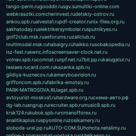
tango-perm.ru
gooddir.ru
sgv.su
multiki-online.com
webkrasotki.com
cherinvest.ru
detskiy-ostrov.ru
ankou.spb.ru
alvesta1.ru
pdf-creator.ru
nix-files.org.ru
sakhatoday.ru
elektrikersymboler.ru
sputnikyes.ru
golf2club.msk.ru
aeforums.ru
zallclub.ru
multimodal.msk.ru
habaigry.ru
haikko.ru
sobakopedia.ru
isz-fest.ru
ewnc.info
screensaver-clock.net.ru
volnav.spb.ru
comnat.ru
npf.net.ru
7bit.pp.ru
kalugatur.ru
tesiaes.ru
card.com.ru
kazanka.spb.ru
gildiya-kuznecov.ru
kameryboavision.ru
griffoncom.spb.ru
fabrika-emotsiy.ru
PARK-MATROSOVA.RU
agat.spb.ru
avtoyurist-moskva1.ru
hardware.org.ru
схема-авто.рф
dg-lab.ru
angrup.ru
recruiter.spb.ru
music8.spb.ru
krsk124.ru
kubok.spb.ru
romanofforex.ru
analitikaplus.ru
spyonline.ru
zosikamery.ru
sloboda-ural.pp.ru
AUTO-COM.SU
hohota.net
alimy.ru
online-z.com
aromat-vostoka.ru
otdelkaexp.ru