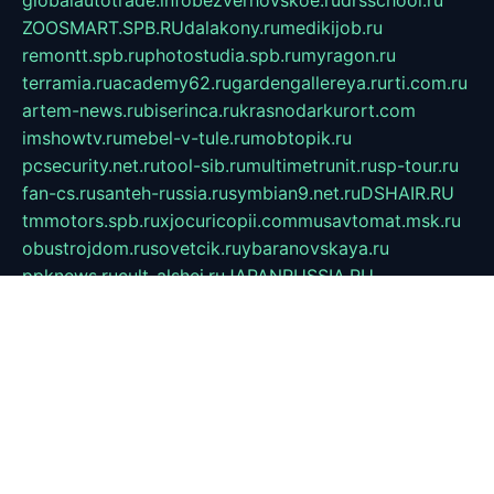
globalautotrade.info
bezverhovskoe.ru
drsschool.ru
ZOOSMART.SPB.RU
dalakony.ru
medikijob.ru
remontt.spb.ru
photostudia.spb.ru
myragon.ru
terramia.ru
academy62.ru
gardengallereya.ru
rti.com.ru
artem-news.ru
biserinca.ru
krasnodarkurort.com
imshowtv.ru
mebel-v-tule.ru
mobtopik.ru
pcsecurity.net.ru
tool-sib.ru
multimetrunit.ru
sp-tour.ru
fan-cs.ru
santeh-russia.ru
symbian9.net.ru
DSHAIR.RU
tmmotors.spb.ru
xjocuricopii.com
musavtomat.msk.ru
obustrojdom.ru
sovetcik.ru
ybaranovskaya.ru
ppknews.ru
cult-alshei.ru
JAPANRUSSIA.RU
proekciyamebel.ru
imper-finans.ru
rim.org.ru
glamourai.ru
brassminus.ru
zabor-pro.ru
ftn.pp.ru
dorogoe58.ru
laimengpacker.ru
kuzova-zapchasti.ru
sageerp.ru
taxodrom.ru
dsrazvitie.ru
hardcity.net.ru
ratinghomegames.ru
topservice25.ru
gubernyan.ru
gtglasslined.ru
ii4.ru
tssport.spb.ru
andorra24.com
blackwallstreet.ru
oboimos.ru
optim-doors.com.ru