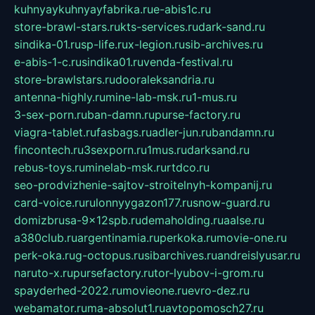
kuhnyaykuhnyayfabrika.ru
e-abis1c.ru
store-brawl-stars.ru
kts-services.ru
dark-sand.ru
sindika-01.ru
sp-life.ru
x-legion.ru
sib-archives.ru
e-abis-1-c.ru
sindika01.ru
venda-festival.ru
store-brawlstars.ru
dooraleksandria.ru
antenna-highly.ru
mine-lab-msk.ru
1-mus.ru
3-sex-porn.ru
ban-damn.ru
purse-factory.ru
viagra-tablet.ru
fasbags.ru
adler-jun.ru
bandamn.ru
fincontech.ru
3sexporn.ru
1mus.ru
darksand.ru
rebus-toys.ru
minelab-msk.ru
rtdco.ru
seo-prodvizhenie-sajtov-stroitelnyh-kompanij.ru
card-voice.ru
rulonnyygazon177.ru
snow-guard.ru
domizbrusa-9x12spb.ru
demaholding.ru
aalse.ru
a380club.ru
argentinamia.ru
perkoka.ru
movie-one.ru
perk-oka.ru
g-octopus.ru
sibarchives.ru
andreislyusar.ru
naruto-x.ru
pursefactory.ru
tor-lyubov-i-grom.ru
spayderhed-2022.ru
movieone.ru
evro-dez.ru
webamator.ru
ma-absolut1.ru
avtopomosch27.ru