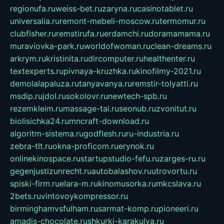
regionufa.ru
weiss-bet.ru
zaryna.ru
casinotablet.ru
universalia.ru
remont-mebeli-moscow.ru
termomur.ru
clubfisher.ru
remstirufa.ru
erdamchi.ru
doramamama.ru
muraviovka-park.ru
worldofwoman.ru
clean-dreams.ru
arkrym.ru
kristinita.ru
dircomputer.ru
healthenter.ru
textexperts.ru
pivnaya-kruzhka.ru
kinofilmy-2021.ru
demolalapaluza.ru
tanyavanya.ru
remstir-tolyatti.ru
msdip.ru
jdol.ru
sokolovr.ru
newtech-spb.ru
rezemkleim.ru
massage-tai.ru
seonub.ru
zvonitut.ru
biolisichka24.ru
mncraft-download.ru
algoritm-sistema.ru
godflesh.ru
ru-industria.ru
zebra-tlt.ru
okna-proficom.ru
erynok.ru
onlinekinospace.ru
startupstudio-fefu.ru
zarges-ru.ru
gegenjustizunrecht.ru
autobalashov.ru
utrovortu.ru
spiski-firm.ru
elara-m.ru
kinomusorka.ru
mkcslava.ru
2bets.ru
vintovoykompressor.ru
birminghamvsfulham.ru
sarmat-komp.ru
pioneeri.ru
amadis-chocolate.ru
shkurki-karakulya.ru