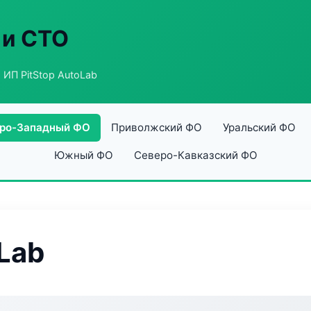
 и СТО
 ИП PitStop AutoLab
ро-Западный ФО
Приволжский ФО
Уральский ФО
Южный ФО
Северо-Кавказский ФО
Lab