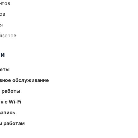
нтов
ов
ия
йзеров
ми
меты
вное обслуживание
е работы
 с Wi‑Fi
запись
м работам