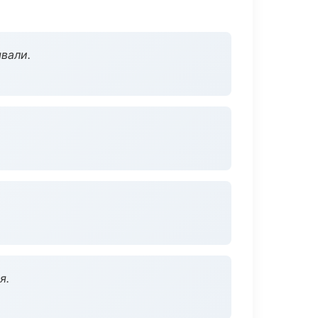
вали.
я.