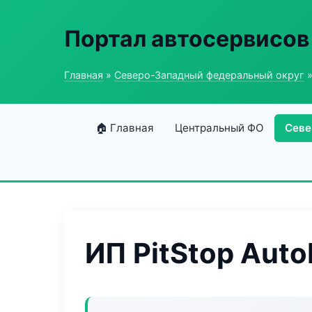
Портал автосервисов
Главная
»
Северо-Западный федеральный округ
»
🏠 Главная
Центральный ФО
Севе
ИП PitStop Auto