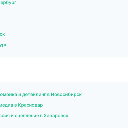
тербург
ск
ург
омойка и детейлинг в Новосибирск
имедиа в Краснодар
ссия и сцепление в Хабаровск