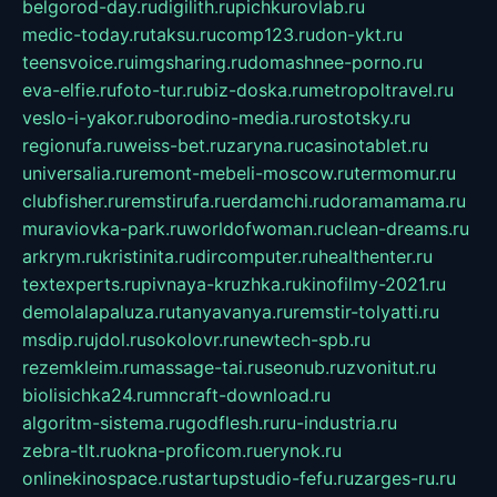
belgorod-day.ru
digilith.ru
pichkurovlab.ru
medic-today.ru
taksu.ru
comp123.ru
don-ykt.ru
teensvoice.ru
imgsharing.ru
domashnee-porno.ru
eva-elfie.ru
foto-tur.ru
biz-doska.ru
metropoltravel.ru
veslo-i-yakor.ru
borodino-media.ru
rostotsky.ru
regionufa.ru
weiss-bet.ru
zaryna.ru
casinotablet.ru
universalia.ru
remont-mebeli-moscow.ru
termomur.ru
clubfisher.ru
remstirufa.ru
erdamchi.ru
doramamama.ru
muraviovka-park.ru
worldofwoman.ru
clean-dreams.ru
arkrym.ru
kristinita.ru
dircomputer.ru
healthenter.ru
textexperts.ru
pivnaya-kruzhka.ru
kinofilmy-2021.ru
demolalapaluza.ru
tanyavanya.ru
remstir-tolyatti.ru
msdip.ru
jdol.ru
sokolovr.ru
newtech-spb.ru
rezemkleim.ru
massage-tai.ru
seonub.ru
zvonitut.ru
biolisichka24.ru
mncraft-download.ru
algoritm-sistema.ru
godflesh.ru
ru-industria.ru
zebra-tlt.ru
okna-proficom.ru
erynok.ru
onlinekinospace.ru
startupstudio-fefu.ru
zarges-ru.ru