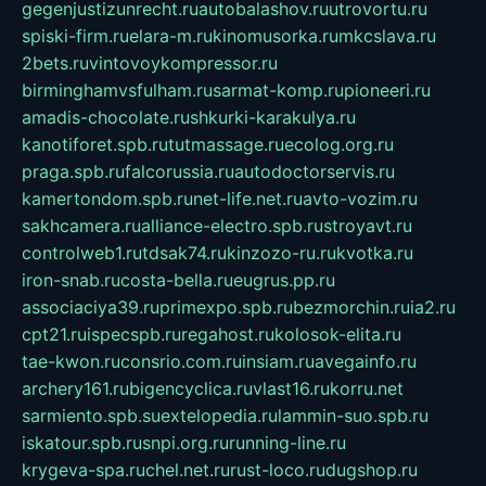
gegenjustizunrecht.ru
autobalashov.ru
utrovortu.ru
spiski-firm.ru
elara-m.ru
kinomusorka.ru
mkcslava.ru
2bets.ru
vintovoykompressor.ru
birminghamvsfulham.ru
sarmat-komp.ru
pioneeri.ru
amadis-chocolate.ru
shkurki-karakulya.ru
kanotiforet.spb.ru
tutmassage.ru
ecolog.org.ru
praga.spb.ru
falcorussia.ru
autodoctorservis.ru
kamertondom.spb.ru
net-life.net.ru
avto-vozim.ru
sakhcamera.ru
alliance-electro.spb.ru
stroyavt.ru
controlweb1.ru
tdsak74.ru
kinzozo-ru.ru
kvotka.ru
iron-snab.ru
costa-bella.ru
eugrus.pp.ru
associaciya39.ru
primexpo.spb.ru
bezmorchin.ru
ia2.ru
cpt21.ru
ispecspb.ru
regahost.ru
kolosok-elita.ru
tae-kwon.ru
consrio.com.ru
insiam.ru
avegainfo.ru
archery161.ru
bigencyclica.ru
vlast16.ru
korru.net
sarmiento.spb.su
extelopedia.ru
lammin-suo.spb.ru
iskatour.spb.ru
snpi.org.ru
running-line.ru
krygeva-spa.ru
chel.net.ru
rust-loco.ru
dugshop.ru