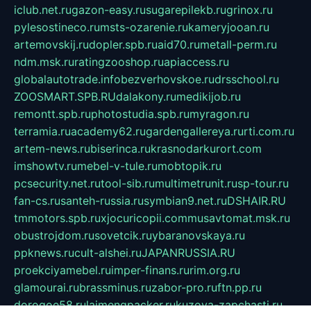
iclub.net.ru
gazon-easy.ru
sugarepilekb.ru
grinox.ru
pylesostineco.ru
msts-ozarenie.ru
kameryjooan.ru
artemovskij.ru
dopler.spb.ru
aid70.ru
metall-perm.ru
ndm.msk.ru
ratingzooshop.ru
apiaccess.ru
globalautotrade.info
bezverhovskoe.ru
drsschool.ru
ZOOSMART.SPB.RU
dalakony.ru
medikijob.ru
remontt.spb.ru
photostudia.spb.ru
myragon.ru
terramia.ru
academy62.ru
gardengallereya.ru
rti.com.ru
artem-news.ru
biserinca.ru
krasnodarkurort.com
imshowtv.ru
mebel-v-tule.ru
mobtopik.ru
pcsecurity.net.ru
tool-sib.ru
multimetrunit.ru
sp-tour.ru
fan-cs.ru
santeh-russia.ru
symbian9.net.ru
DSHAIR.RU
tmmotors.spb.ru
xjocuricopii.com
musavtomat.msk.ru
obustrojdom.ru
sovetcik.ru
ybaranovskaya.ru
ppknews.ru
cult-alshei.ru
JAPANRUSSIA.RU
proekciyamebel.ru
imper-finans.ru
rim.org.ru
glamourai.ru
brassminus.ru
zabor-pro.ru
ftn.pp.ru
dorogoe58.ru
laimengpacker.ru
kuzova-zapchasti.ru