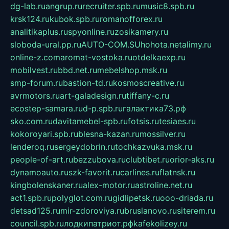
dg-lab.ru
angrup.ru
recruiter.spb.ru
music8.spb.ru
krsk124.ru
kubok.spb.ru
romanofforex.ru
analitikaplus.ru
spyonline.ru
zosikamery.ru
sloboda-ural.pp.ru
AUTO-COM.SU
hohota.net
alimy.ru
online-z.com
aromat-vostoka.ru
otdelkaexp.ru
mobilvest.ru
bbd.net.ru
mebelshop.msk.ru
smp-forum.ru
bastion-td.ru
kosmoscreative.ru
avrmotors.ru
art-galadesign.ru
tiffany-c.ru
ecostep-samara.ru
d-p.spb.ru
галактика73.рф
sko.com.ru
davitamebel-spb.ru
fotsis.ru
tesiaes.ru
kokoroyari.spb.ru
blesna-kazan.ru
mossilver.ru
lenderoq.ru
sergeydobrin.ru
tochkazvuka.msk.ru
people-of-art.ru
bezzubova.ru
clubtibet.ru
orior-aks.ru
dynamoauto.ru
szk-favorit.ru
carlines.ru
flatnsk.ru
kingbolenskaner.ru
alex-motor.ru
astroline.net.ru
act1.spb.ru
polyglot.com.ru
gidlipetsk.ru
ooo-driada.ru
detsad125.ru
mir-zdoroviya.ru
bruslanovo.ru
siterem.ru
council.spb.ru
лодкипатриот.рф
kafekolizey.ru