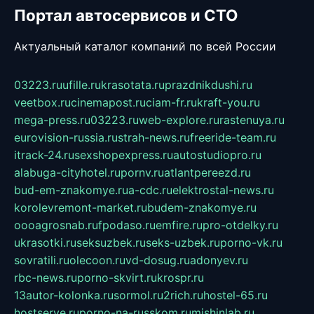
Портал автосервисов и СТО
Актуальный каталог компаний по всей России
03223.ru
ufille.ru
krasotata.ru
prazdnikdushi.ru
veetbox.ru
cinemapost.ru
ciam-fr.ru
kraft-you.ru
mega-press.ru
03223.ru
web-explore.ru
rastenuya.ru
eurovision-russia.ru
strah-news.ru
freeride-team.ru
itrack-24.ru
sexshopexpress.ru
autostudiopro.ru
alabuga-cityhotel.ru
pornv.ru
atlantpereezd.ru
bud-em-znakomye.ru
a-cdc.ru
elektrostal-news.ru
korolevremont-market.ru
budem-znakomye.ru
oooagrosnab.ru
fpodaso.ru
emfire.ru
pro-otdelky.ru
ukrasotki.ru
seksuzbek.ru
seks-uzbek.ru
porno-vk.ru
sovratili.ru
olecoon.ru
vd-dosug.ru
adonyev.ru
rbc-news.ru
porno-skvirt.ru
krospr.ru
13autor-kolonka.ru
sormol.ru
2rich.ru
hostel-65.ru
hostserve.ru
porno-na-russkom.ru
mishinlab.ru