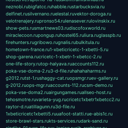
neznobi.ru
bigfatcc.ru
habble.ru
starbucksvia.ru
delfinet.ru
silvernano.ru
elestal.ru
vektor-doroga.ru
velotrenajery.ru
pronso54.ru
lenasever.ru
lovinskix.ru
show-pets.ru
smartnews03.ru
discofoxworld.ru
miraclecoon.ru
pongup.ru
hostel65.ru
liura.ru
glasspb.ru
firehunters.ru
gribowo.ru
gnalis.ru
bulkitula.ru
hometown-france.ru
1-xbeticricetc-1-xbetti-5.ru
shop-garena.ru
cricetc-1-xbetr-1-xbetcc-2.ru
one-life-story.ru
top-halyava.ru
accounts112.ru
poka-vse-doma-2.ru
3-d-file.ru
hahahaharms.ru
g2012.ru
tst-1.ru
shaggy-cat.ru
opsmgr.ru
ev-gallery.ru
g-2012.ru
ops-mgr.ru
accounts-112.ru
csm-demo.ru
poka-vse-doma2.ru
airgungames.ru
allseo-host.ru
tehosmotre.ru
varieta-yug.ru
cricetc1xbetr1xbetcc2.ru
raytor-d.ru
atillagunn.ru
3d-file.ru
1xbeticricetc1xbetti5.ru
uafoot-statti.ru
e-abis1c.ru
store-brawl-stars.ru
kts-services.ru
dark-sand.ru