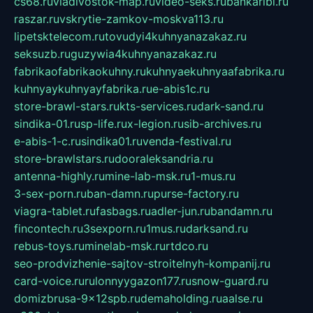
cs68.ru
vladivostok-map.ru
video-seks.ru
bankaribi.ru
raszar.ru
vskrytie-zamkov-moskva113.ru
lipetsktelecom.ru
tovudyi4kuhnyanazakaz.ru
seksuzb.ru
guzywia4kuhnyanazakaz.ru
fabrikaofabrikaokuhny.ru
kuhnyaekuhnyaafabrika.ru
kuhnyaykuhnyayfabrika.ru
e-abis1c.ru
store-brawl-stars.ru
kts-services.ru
dark-sand.ru
sindika-01.ru
sp-life.ru
x-legion.ru
sib-archives.ru
e-abis-1-c.ru
sindika01.ru
venda-festival.ru
store-brawlstars.ru
dooraleksandria.ru
antenna-highly.ru
mine-lab-msk.ru
1-mus.ru
3-sex-porn.ru
ban-damn.ru
purse-factory.ru
viagra-tablet.ru
fasbags.ru
adler-jun.ru
bandamn.ru
fincontech.ru
3sexporn.ru
1mus.ru
darksand.ru
rebus-toys.ru
minelab-msk.ru
rtdco.ru
seo-prodvizhenie-sajtov-stroitelnyh-kompanij.ru
card-voice.ru
rulonnyygazon177.ru
snow-guard.ru
domizbrusa-9x12spb.ru
demaholding.ru
aalse.ru