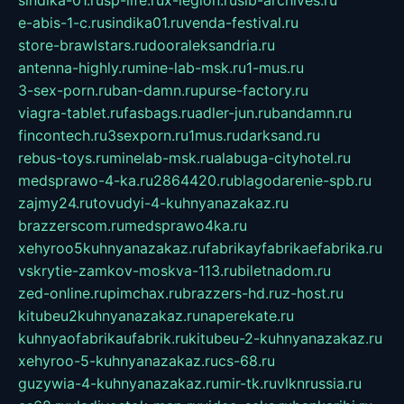
sindika-01.ru
sp-life.ru
x-legion.ru
sib-archives.ru
e-abis-1-c.ru
sindika01.ru
venda-festival.ru
store-brawlstars.ru
dooraleksandria.ru
antenna-highly.ru
mine-lab-msk.ru
1-mus.ru
3-sex-porn.ru
ban-damn.ru
purse-factory.ru
viagra-tablet.ru
fasbags.ru
adler-jun.ru
bandamn.ru
fincontech.ru
3sexporn.ru
1mus.ru
darksand.ru
rebus-toys.ru
minelab-msk.ru
alabuga-cityhotel.ru
medsprawo-4-ka.ru
2864420.ru
blagodarenie-spb.ru
zajmy24.ru
tovudyi-4-kuhnyanazakaz.ru
brazzerscom.ru
medsprawo4ka.ru
xehyroo5kuhnyanazakaz.ru
fabrikayfabrikaefabrika.ru
vskrytie-zamkov-moskva-113.ru
biletnadom.ru
zed-online.ru
pimchax.ru
brazzers-hd.ru
z-host.ru
kitubeu2kuhnyanazakaz.ru
naperekate.ru
kuhnyaofabrikaufabrik.ru
kitubeu-2-kuhnyanazakaz.ru
xehyroo-5-kuhnyanazakaz.ru
cs-68.ru
guzywia-4-kuhnyanazakaz.ru
mir-tk.ru
vlknrussia.ru