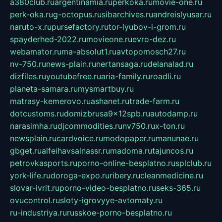
a380club.ru
argentinamia.ru
perkoka.ru
movie-one.ru
perk-oka.ru
g-octopus.ru
sibarchives.ru
andreislyusar.ru
naruto-x.ru
pursefactory.ru
tor-lyubov-i-grom.ru
spayderhed-2022.ru
movieone.ru
evro-dez.ru
webamator.ru
ma-absolut1.ru
avtopomosch27.ru
nv-750.ru
news-plain.ru
nertansaga.ru
delanalad.ru
dizfiles.ru
youtubefree.ru
aria-family.ru
roadli.ru
planeta-samara.ru
mysmartbuy.ru
matrasy-kemerovo.ru
ashanet.ru
trade-farm.ru
dotcustoms.ru
domizbrusa9x12spb.ru
autodamp.ru
narasimha.ru
djcommodities.ru
nv750.ru
x-ton.ru
newsplain.ru
cardvoice.ru
modopaper.ru
manunae.ru
gbget.ru
alfeihavsalnassr.ru
madoma.ru
tajuncos.ru
petrovkasports.ru
porno-online-besplatno.ru
splclub.ru
york-life.ru
doroga-expo.ru
ribery.ru
cleanmedicine.ru
slovar-ivrit.ru
porno-video-besplatno.ru
seks-365.ru
ovucontrol.ru
sloty-igrovyye-avtomaty.ru
ru-industriya.ru
russkoe-porno-besplatno.ru