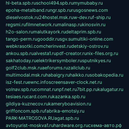
hl-beta.spb.ru
school494.spb.ru
mymubaby.ru
epoha-metalband.ru
ngr.spb.ru
rusgosnews.com
dieselvostok.ru
24hostel.msk.ru
w-dev.ru
f-ship.ru
regsmi.ru
filmnetwork.ru
malinasp.ru
kinosvin.ru
h2o-salon.ru
malutkayork.ru
deltaprim.spb.ru
tango-perm.ru
gooddir.ru
sgv.su
multiki-online.com
webkrasotki.com
cherinvest.ru
detskiy-ostrov.ru
ankou.spb.ru
alvesta1.ru
pdf-creator.ru
nix-files.org.ru
sakhatoday.ru
elektrikersymboler.ru
sputnikyes.ru
golf2club.msk.ru
aeforums.ru
zallclub.ru
multimodal.msk.ru
habaigry.ru
haikko.ru
sobakopedia.ru
isz-fest.ru
ewnc.info
screensaver-clock.net.ru
volnav.spb.ru
comnat.ru
npf.net.ru
7bit.pp.ru
kalugatur.ru
tesiaes.ru
card.com.ru
kazanka.spb.ru
gildiya-kuznecov.ru
kameryboavision.ru
griffoncom.spb.ru
fabrika-emotsiy.ru
PARK-MATROSOVA.RU
agat.spb.ru
avtoyurist-moskva1.ru
hardware.org.ru
схема-авто.рф