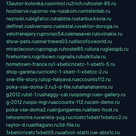
13autor-kolonka.ru
sormol.ru
2rich.ru
hostel-65.ru
hostserve.ru
porno-na-russkom.ru
mishinlab.ru
neznobi.ru
bigfatcc.ru
habble.ru
starbucksvia.ru
delfinet.ru
silvernano.ru
elestal.ru
vektor-doroga.ru
velotrenajery.ru
pronso54.ru
lenasever.ru
lovinskix.ru
show-pets.ru
smartnews03.ru
discofoxworld.ru
miraclecoon.ru
pongup.ru
hostel65.ru
liura.ru
glasspb.ru
firehunters.ru
gribowo.ru
gnalis.ru
bulkitula.ru
hometown-france.ru
1-xbeticricetc-1-xbetti-5.ru
shop-garena.ru
cricetc-1-xbetr-1-xbetcc-2.ru
one-life-story.ru
top-halyava.ru
accounts112.ru
poka-vse-doma-2.ru
3-d-file.ru
hahahaharms.ru
g2012.ru
tst-1.ru
shaggy-cat.ru
opsmgr.ru
ev-gallery.ru
g-2012.ru
ops-mgr.ru
accounts-112.ru
csm-demo.ru
poka-vse-doma2.ru
airgungames.ru
allseo-host.ru
tehosmotre.ru
varieta-yug.ru
cricetc1xbetr1xbetcc2.ru
raytor-d.ru
atillagunn.ru
3d-file.ru
1xbeticricetc1xbetti5.ru
uafoot-statti.ru
e-abis1c.ru