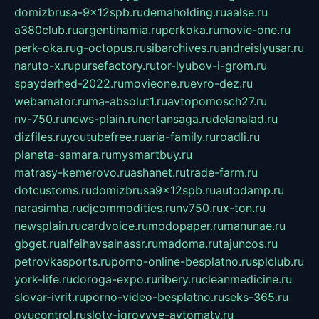
domizbrusa-9x12spb.ru
demaholding.ru
aalse.ru
a380club.ru
argentinamia.ru
perkoka.ru
movie-one.ru
perk-oka.ru
g-octopus.ru
sibarchives.ru
andreislyusar.ru
naruto-x.ru
pursefactory.ru
tor-lyubov-i-grom.ru
spayderhed-2022.ru
movieone.ru
evro-dez.ru
webamator.ru
ma-absolut1.ru
avtopomosch27.ru
nv-750.ru
news-plain.ru
nertansaga.ru
delanalad.ru
dizfiles.ru
youtubefree.ru
aria-family.ru
roadli.ru
planeta-samara.ru
mysmartbuy.ru
matrasy-kemerovo.ru
ashanet.ru
trade-farm.ru
dotcustoms.ru
domizbrusa9x12spb.ru
autodamp.ru
narasimha.ru
djcommodities.ru
nv750.ru
x-ton.ru
newsplain.ru
cardvoice.ru
modopaper.ru
manunae.ru
gbget.ru
alfeihavsalnassr.ru
madoma.ru
tajuncos.ru
petrovkasports.ru
porno-online-besplatno.ru
splclub.ru
york-life.ru
doroga-expo.ru
ribery.ru
cleanmedicine.ru
slovar-ivrit.ru
porno-video-besplatno.ru
seks-365.ru
ovucontrol.ru
sloty-igrovyye-avtomaty.ru