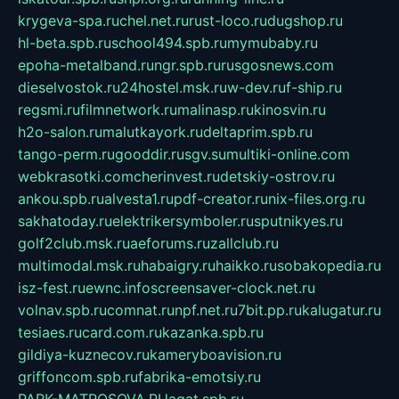
krygeva-spa.ru
chel.net.ru
rust-loco.ru
dugshop.ru
hl-beta.spb.ru
school494.spb.ru
mymubaby.ru
epoha-metalband.ru
ngr.spb.ru
rusgosnews.com
dieselvostok.ru
24hostel.msk.ru
w-dev.ru
f-ship.ru
regsmi.ru
filmnetwork.ru
malinasp.ru
kinosvin.ru
h2o-salon.ru
malutkayork.ru
deltaprim.spb.ru
tango-perm.ru
gooddir.ru
sgv.su
multiki-online.com
webkrasotki.com
cherinvest.ru
detskiy-ostrov.ru
ankou.spb.ru
alvesta1.ru
pdf-creator.ru
nix-files.org.ru
sakhatoday.ru
elektrikersymboler.ru
sputnikyes.ru
golf2club.msk.ru
aeforums.ru
zallclub.ru
multimodal.msk.ru
habaigry.ru
haikko.ru
sobakopedia.ru
isz-fest.ru
ewnc.info
screensaver-clock.net.ru
volnav.spb.ru
comnat.ru
npf.net.ru
7bit.pp.ru
kalugatur.ru
tesiaes.ru
card.com.ru
kazanka.spb.ru
gildiya-kuznecov.ru
kameryboavision.ru
griffoncom.spb.ru
fabrika-emotsiy.ru