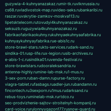
guzywia-4-kuhnyanazakaz.ru
mir-tk.ru
vlknrussia.ru
cs68.ru
vladivostok-map.ru
video-seks.ru
bankaribi.ru
raszar.ru
vskrytie-zamkov-moskva113.ru
lipetsktelecom.ru
tovudyi4kuhnyanazakaz.ru
seksuzb.ru
guzywia4kuhnyanazakaz.ru
fabrikaofabrikaokuhny.ru
kuhnyaekuhnyaafabrika.ru
kuhnyaykuhnyayfabrika.ru
e-abis1c.ru
store-brawl-stars.ru
kts-services.ru
dark-sand.ru
sindika-01.ru
sp-life.ru
x-legion.ru
sib-archives.ru
e-abis-1-c.ru
sindika01.ru
venda-festival.ru
store-brawlstars.ru
dooraleksandria.ru
antenna-highly.ru
mine-lab-msk.ru
1-mus.ru
3-sex-porn.ru
ban-damn.ru
purse-factory.ru
viagra-tablet.ru
fasbags.ru
adler-jun.ru
bandamn.ru
fincontech.ru
3sexporn.ru
1mus.ru
darksand.ru
rebus-toys.ru
minelab-msk.ru
rtdco.ru
seo-prodvizhenie-sajtov-stroitelnyh-kompanij.ru
card-voice.ru
rulonnyygazon177.ru
snow-guard.ru