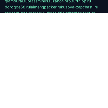
glamourai.ru
brassminus.ru
zabor-pro.ru
ftn.pp.ru
dorogoe58.ru
laimengpacker.ru
kuzova-zapchasti.ru
sageerp.ru
taxodrom.ru
dsrazvitie.ru
hardcity.net.ru
ratinghomegames.ru
topservice25.ru
gubernyan.ru
gtglasslined.ru
ii4.ru
tssport.spb.ru
andorra24.com
blackwallstreet.ru
oboimos.ru
optim-doors.com.ru
ikuch.ru
nycr.org.ru
npa21.ru
vremya-ch.spb.ru
desert000.ru
ivtorgi.ru
ifiori.ru
catalog-statei.ru
dcv.org.ru
spetsmaster174.ru
ipkameryhiseeu.ru
dum26.ru
ruspol.spb.ru
fr-opendp.ru
kam-solnyshko.ru
cheyenne-arapaho.ru
sevzapmetal.spb.ru
ted-lapidus.spb.ru
parasite-eliminator.ru
sigma-complete.ru
modernworld.ru
dama-moda.ru
eholot-group.ru
sk-nvkz.ru
DRONGOLD.RU
democratia2.ru
i-farmer.ru
mass-sport.org
jablonex.spb.ru
bookmess.ru
linkword.ru
refineua.com.ru
cs-spec.net.ru
altay-mebel.ru
DNK-THEATRE.RU
mechaniks.spb.ru
ipcamtechage.ru