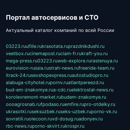
Портал автосервисов и СТО
Актуальный каталог компаний по всей России
03223.ru
ufille.ru
krasotata.ru
prazdnikdushi.ru
veetbox.ru
cinemapost.ru
ciam-fr.ru
kraft-you.ru
mega-press.ru
03223.ru
web-explore.ru
rastenuya.ru
eurovision-russia.ru
strah-news.ru
freeride-team.ru
itrack-24.ru
sexshopexpress.ru
autostudiopro.ru
alabuga-cityhotel.ru
pornv.ru
atlantpereezd.ru
bud-em-znakomye.ru
a-cdc.ru
elektrostal-news.ru
korolevremont-market.ru
budem-znakomye.ru
oooagrosnab.ru
fpodaso.ru
emfire.ru
pro-otdelky.ru
ukrasotki.ru
seksuzbek.ru
seks-uzbek.ru
porno-vk.ru
sovratili.ru
olecoon.ru
vd-dosug.ru
adonyev.ru
rbc-news.ru
porno-skvirt.ru
krospr.ru