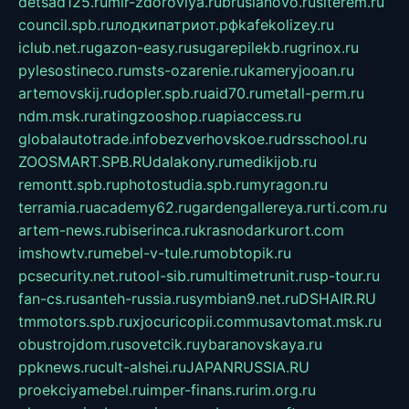
detsad125.ru
mir-zdoroviya.ru
bruslanovo.ru
siterem.ru
council.spb.ru
лодкипатриот.рф
kafekolizey.ru
iclub.net.ru
gazon-easy.ru
sugarepilekb.ru
grinox.ru
pylesostineco.ru
msts-ozarenie.ru
kameryjooan.ru
artemovskij.ru
dopler.spb.ru
aid70.ru
metall-perm.ru
ndm.msk.ru
ratingzooshop.ru
apiaccess.ru
globalautotrade.info
bezverhovskoe.ru
drsschool.ru
ZOOSMART.SPB.RU
dalakony.ru
medikijob.ru
remontt.spb.ru
photostudia.spb.ru
myragon.ru
terramia.ru
academy62.ru
gardengallereya.ru
rti.com.ru
artem-news.ru
biserinca.ru
krasnodarkurort.com
imshowtv.ru
mebel-v-tule.ru
mobtopik.ru
pcsecurity.net.ru
tool-sib.ru
multimetrunit.ru
sp-tour.ru
fan-cs.ru
santeh-russia.ru
symbian9.net.ru
DSHAIR.RU
tmmotors.spb.ru
xjocuricopii.com
musavtomat.msk.ru
obustrojdom.ru
sovetcik.ru
ybaranovskaya.ru
ppknews.ru
cult-alshei.ru
JAPANRUSSIA.RU
proekciyamebel.ru
imper-finans.ru
rim.org.ru