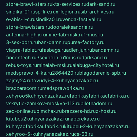
store-brawl-stars.ru
kts-services.ru
dark-sand.ru
sindika-01.ru
sp-life.ru
x-legion.ru
sib-archives.ru
e-abis-1-c.ru
sindika01.ru
venda-festival.ru
store-brawlstars.ru
dooraleksandria.ru
antenna-highly.ru
mine-lab-msk.ru
1-mus.ru
3-sex-porn.ru
ban-damn.ru
purse-factory.ru
viagra-tablet.ru
fasbags.ru
adler-jun.ru
bandamn.ru
fincontech.ru
3sexporn.ru
1mus.ru
darksand.ru
rebus-toys.ru
minelab-msk.ru
alabuga-cityhotel.ru
medsprawo-4-ka.ru
2864420.ru
blagodarenie-spb.ru
zajmy24.ru
tovudyi-4-kuhnyanazakaz.ru
brazzerscom.ru
medsprawo4ka.ru
xehyroo5kuhnyanazakaz.ru
fabrikayfabrikaefabrika.ru
vskrytie-zamkov-moskva-113.ru
biletnadom.ru
zed-online.ru
pimchax.ru
brazzers-hd.ru
z-host.ru
kitubeu2kuhnyanazakaz.ru
naperekate.ru
kuhnyaofabrikaufabrik.ru
kitubeu-2-kuhnyanazakaz.ru
xehyroo-5-kuhnyanazakaz.ru
cs-68.ru