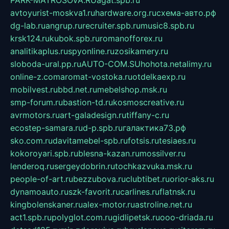
PARK-MATROSOVA.RU
agat.spb.ru
avtoyurist-moskva1.ru
hardware.org.ru
схема-авто.рф
dg-lab.ru
angrup.ru
recruiter.spb.ru
music8.spb.ru
krsk124.ru
kubok.spb.ru
romanofforex.ru
analitikaplus.ru
spyonline.ru
zosikamery.ru
sloboda-ural.pp.ru
AUTO-COM.SU
hohota.net
alimy.ru
online-z.com
aromat-vostoka.ru
otdelkaexp.ru
mobilvest.ru
bbd.net.ru
mebelshop.msk.ru
smp-forum.ru
bastion-td.ru
kosmoscreative.ru
avrmotors.ru
art-galadesign.ru
tiffany-c.ru
ecostep-samara.ru
d-p.spb.ru
галактика73.рф
sko.com.ru
davitamebel-spb.ru
fotsis.ru
tesiaes.ru
kokoroyari.spb.ru
blesna-kazan.ru
mossilver.ru
lenderoq.ru
sergeydobrin.ru
tochkazvuka.msk.ru
people-of-art.ru
bezzubova.ru
clubtibet.ru
orior-aks.ru
dynamoauto.ru
szk-favorit.ru
carlines.ru
flatnsk.ru
kingbolenskaner.ru
alex-motor.ru
astroline.net.ru
act1.spb.ru
polyglot.com.ru
gidlipetsk.ru
ooo-driada.ru