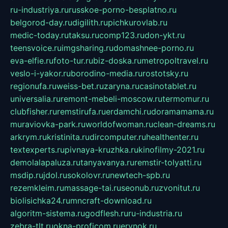
ru-industriya.ru
russkoe-porno-besplatno.ru
belgorod-day.ru
digilith.ru
pichkurovlab.ru
medic-today.ru
taksu.ru
comp123.ru
don-ykt.ru
teensvoice.ru
imgsharing.ru
domashnee-porno.ru
eva-elfie.ru
foto-tur.ru
biz-doska.ru
metropoltravel.ru
veslo-i-yakor.ru
borodino-media.ru
rostotsky.ru
regionufa.ru
weiss-bet.ru
zaryna.ru
casinotablet.ru
universalia.ru
remont-mebeli-moscow.ru
termomur.ru
clubfisher.ru
remstirufa.ru
erdamchi.ru
doramamama.ru
muraviovka-park.ru
worldofwoman.ru
clean-dreams.ru
arkrym.ru
kristinita.ru
dircomputer.ru
healthenter.ru
textexperts.ru
pivnaya-kruzhka.ru
kinofilmy-2021.ru
demolalapaluza.ru
tanyavanya.ru
remstir-tolyatti.ru
msdip.ru
jdol.ru
sokolovr.ru
newtech-spb.ru
rezemkleim.ru
massage-tai.ru
seonub.ru
zvonitut.ru
biolisichka24.ru
mncraft-download.ru
algoritm-sistema.ru
godflesh.ru
ru-industria.ru
zebra-tlt.ru
okna-proficom.ru
erynok.ru