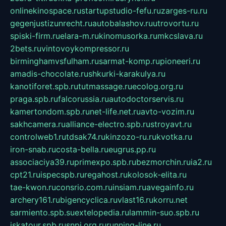
onlinekinospace.ru
startupstudio-fefu.ru
zarges-ru.ru
gegenjustizunrecht.ru
autobalashov.ru
utrovortu.ru
spiski-firm.ru
elara-m.ru
kinomusorka.ru
mkcslava.ru
2bets.ru
vintovoykompressor.ru
birminghamvsfulham.ru
sarmat-komp.ru
pioneeri.ru
amadis-chocolate.ru
shkurki-karakulya.ru
kanotiforet.spb.ru
tutmassage.ru
ecolog.org.ru
praga.spb.ru
falcorussia.ru
autodoctorservis.ru
kamertondom.spb.ru
net-life.net.ru
avto-vozim.ru
sakhcamera.ru
alliance-electro.spb.ru
stroyavt.ru
controlweb1.ru
tdsak74.ru
kinzozo-ru.ru
kvotka.ru
iron-snab.ru
costa-bella.ru
eugrus.pp.ru
associaciya39.ru
primexpo.spb.ru
bezmorchin.ru
ia2.ru
cpt21.ru
ispecspb.ru
regahost.ru
kolosok-elita.ru
tae-kwon.ru
consrio.com.ru
insiam.ru
avegainfo.ru
archery161.ru
bigencyclica.ru
vlast16.ru
korru.net
sarmiento.spb.su
extelopedia.ru
lammin-suo.spb.ru
iskatour.spb.ru
snpi.org.ru
running-line.ru