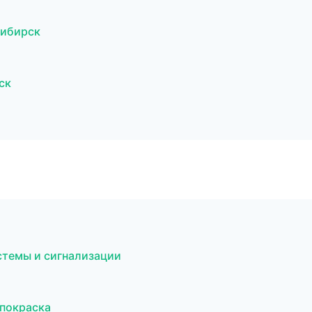
сибирск
ск
стемы и сигнализации
 покраска