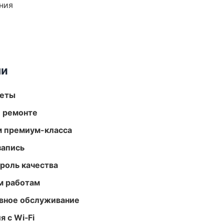
ния
ми
меты
и ремонте
м премиум-класса
запись
роль качества
м работам
вное обслуживание
 с Wi‑Fi