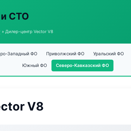
 и СТО
г
» Дилер-центр Vector V8
ро-Западный ФО
Приволжский ФО
Уральский ФО
Южный ФО
Северо-Кавказский ФО
ctor V8