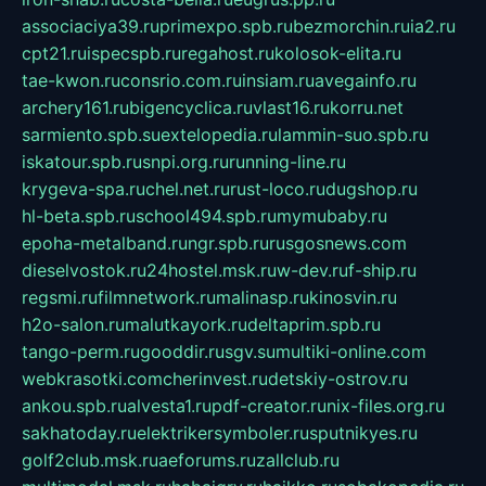
associaciya39.ru
primexpo.spb.ru
bezmorchin.ru
ia2.ru
cpt21.ru
ispecspb.ru
regahost.ru
kolosok-elita.ru
tae-kwon.ru
consrio.com.ru
insiam.ru
avegainfo.ru
archery161.ru
bigencyclica.ru
vlast16.ru
korru.net
sarmiento.spb.su
extelopedia.ru
lammin-suo.spb.ru
iskatour.spb.ru
snpi.org.ru
running-line.ru
krygeva-spa.ru
chel.net.ru
rust-loco.ru
dugshop.ru
hl-beta.spb.ru
school494.spb.ru
mymubaby.ru
epoha-metalband.ru
ngr.spb.ru
rusgosnews.com
dieselvostok.ru
24hostel.msk.ru
w-dev.ru
f-ship.ru
regsmi.ru
filmnetwork.ru
malinasp.ru
kinosvin.ru
h2o-salon.ru
malutkayork.ru
deltaprim.spb.ru
tango-perm.ru
gooddir.ru
sgv.su
multiki-online.com
webkrasotki.com
cherinvest.ru
detskiy-ostrov.ru
ankou.spb.ru
alvesta1.ru
pdf-creator.ru
nix-files.org.ru
sakhatoday.ru
elektrikersymboler.ru
sputnikyes.ru
golf2club.msk.ru
aeforums.ru
zallclub.ru