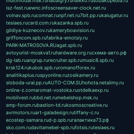
multimodal.msk.ru
habaigry.ru
haikko.ru
sobakopedia.ru
isz-fest.ru
ewnc.info
screensaver-clock.net.ru
volnav.spb.ru
comnat.ru
npf.net.ru
7bit.pp.ru
kalugatur.ru
tesiaes.ru
card.com.ru
kazanka.spb.ru
gildiya-kuznecov.ru
kameryboavision.ru
griffoncom.spb.ru
fabrika-emotsiy.ru
PARK-MATROSOVA.RU
agat.spb.ru
avtoyurist-moskva1.ru
hardware.org.ru
схема-авто.рф
dg-lab.ru
angrup.ru
recruiter.spb.ru
music8.spb.ru
krsk124.ru
kubok.spb.ru
romanofforex.ru
analitikaplus.ru
spyonline.ru
zosikamery.ru
sloboda-ural.pp.ru
AUTO-COM.SU
hohota.net
alimy.ru
online-z.com
aromat-vostoka.ru
otdelkaexp.ru
mobilvest.ru
bbd.net.ru
mebelshop.msk.ru
smp-forum.ru
bastion-td.ru
kosmoscreative.ru
avrmotors.ru
art-galadesign.ru
tiffany-c.ru
ecostep-samara.ru
d-p.spb.ru
галактика73.рф
sko.com.ru
davitamebel-spb.ru
fotsis.ru
tesiaes.ru