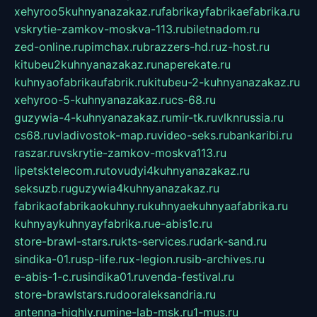
xehyroo5kuhnyanazakaz.ru
fabrikayfabrikaefabrika.ru
vskrytie-zamkov-moskva-113.ru
biletnadom.ru
zed-online.ru
pimchax.ru
brazzers-hd.ru
z-host.ru
kitubeu2kuhnyanazakaz.ru
naperekate.ru
kuhnyaofabrikaufabrik.ru
kitubeu-2-kuhnyanazakaz.ru
xehyroo-5-kuhnyanazakaz.ru
cs-68.ru
guzywia-4-kuhnyanazakaz.ru
mir-tk.ru
vlknrussia.ru
cs68.ru
vladivostok-map.ru
video-seks.ru
bankaribi.ru
raszar.ru
vskrytie-zamkov-moskva113.ru
lipetsktelecom.ru
tovudyi4kuhnyanazakaz.ru
seksuzb.ru
guzywia4kuhnyanazakaz.ru
fabrikaofabrikaokuhny.ru
kuhnyaekuhnyaafabrika.ru
kuhnyaykuhnyayfabrika.ru
e-abis1c.ru
store-brawl-stars.ru
kts-services.ru
dark-sand.ru
sindika-01.ru
sp-life.ru
x-legion.ru
sib-archives.ru
e-abis-1-c.ru
sindika01.ru
venda-festival.ru
store-brawlstars.ru
dooraleksandria.ru
antenna-highly.ru
mine-lab-msk.ru
1-mus.ru