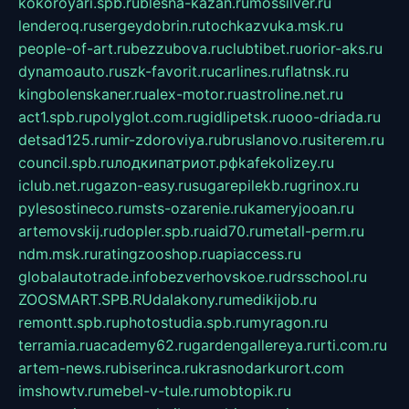
kokoroyari.spb.ru
blesna-kazan.ru
mossilver.ru
lenderoq.ru
sergeydobrin.ru
tochkazvuka.msk.ru
people-of-art.ru
bezzubova.ru
clubtibet.ru
orior-aks.ru
dynamoauto.ru
szk-favorit.ru
carlines.ru
flatnsk.ru
kingbolenskaner.ru
alex-motor.ru
astroline.net.ru
act1.spb.ru
polyglot.com.ru
gidlipetsk.ru
ooo-driada.ru
detsad125.ru
mir-zdoroviya.ru
bruslanovo.ru
siterem.ru
council.spb.ru
лодкипатриот.рф
kafekolizey.ru
iclub.net.ru
gazon-easy.ru
sugarepilekb.ru
grinox.ru
pylesostineco.ru
msts-ozarenie.ru
kameryjooan.ru
artemovskij.ru
dopler.spb.ru
aid70.ru
metall-perm.ru
ndm.msk.ru
ratingzooshop.ru
apiaccess.ru
globalautotrade.info
bezverhovskoe.ru
drsschool.ru
ZOOSMART.SPB.RU
dalakony.ru
medikijob.ru
remontt.spb.ru
photostudia.spb.ru
myragon.ru
terramia.ru
academy62.ru
gardengallereya.ru
rti.com.ru
artem-news.ru
biserinca.ru
krasnodarkurort.com
imshowtv.ru
mebel-v-tule.ru
mobtopik.ru