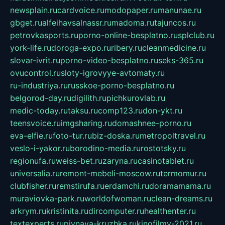
newsplain.ru
cardvoice.ru
modopaper.ru
manunae.ru
gbget.ru
alfeihavsalnassr.ru
madoma.ru
tajuncos.ru
petrovkasports.ru
porno-online-besplatno.ru
splclub.ru
york-life.ru
doroga-expo.ru
ribery.ru
cleanmedicine.ru
slovar-ivrit.ru
porno-video-besplatno.ru
seks-365.ru
ovucontrol.ru
sloty-igrovyye-avtomaty.ru
ru-industriya.ru
russkoe-porno-besplatno.ru
belgorod-day.ru
digilith.ru
pichkurovlab.ru
medic-today.ru
taksu.ru
comp123.ru
don-ykt.ru
teensvoice.ru
imgsharing.ru
domashnee-porno.ru
eva-elfie.ru
foto-tur.ru
biz-doska.ru
metropoltravel.ru
veslo-i-yakor.ru
borodino-media.ru
rostotsky.ru
regionufa.ru
weiss-bet.ru
zaryna.ru
casinotablet.ru
universalia.ru
remont-mebeli-moscow.ru
termomur.ru
clubfisher.ru
remstirufa.ru
erdamchi.ru
doramamama.ru
muraviovka-park.ru
worldofwoman.ru
clean-dreams.ru
arkrym.ru
kristinita.ru
dircomputer.ru
healthenter.ru
textexperts.ru
pivnaya-kruzhka.ru
kinofilmy-2021.ru