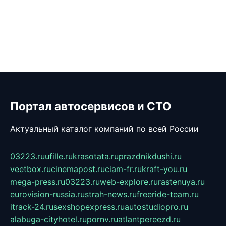
Портал автосервисов и СТО
Актуальный каталог компаний по всей России
03223.ru
ufille.ru
krasotata.ru
prazdnikdushi.ru
veetbox.ru
cinemapost.ru
ciam-fr.ru
kraft-you.ru
mega-press.ru
03223.ru
web-explore.ru
rastenuya.ru
eurovision-russia.ru
strah-news.ru
freeride-team.ru
itrack-24.ru
sexshopexpress.ru
autostudiopro.ru
alabuga-cityhotel.ru
pornv.ru
atlantpereezd.ru