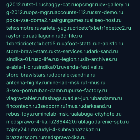
g2012.ru
tst-1.ru
shaggy-cat.ru
opsmgr.ru
ev-gallery.ru
g-2012.ru
ops-mgr.ru
accounts-112.ru
csm-demo.ru
poka-vse-doma2.ru
airgungames.ru
allseo-host.ru
tehosmotre.ru
varieta-yug.ru
cricetc1xbetr1xbetcc2.ru
raytor-d.ru
atillagunn.ru
3d-file.ru
1xbeticricetc1xbetti5.ru
uafoot-statti.ru
e-abis1c.ru
store-brawl-stars.ru
kts-services.ru
dark-sand.ru
sindika-01.ru
sp-life.ru
x-legion.ru
sib-archives.ru
e-abis-1-c.ru
sindika01.ru
venda-festival.ru
store-brawlstars.ru
dooraleksandria.ru
antenna-highly.ru
mine-lab-msk.ru
1-mus.ru
3-sex-porn.ru
ban-damn.ru
purse-factory.ru
viagra-tablet.ru
fasbags.ru
adler-jun.ru
bandamn.ru
fincontech.ru
3sexporn.ru
1mus.ru
darksand.ru
rebus-toys.ru
minelab-msk.ru
alabuga-cityhotel.ru
medsprawo-4-ka.ru
2864420.ru
blagodarenie-spb.ru
zajmy24.ru
tovudyi-4-kuhnyanazakaz.ru
brazzerscom.ru
medsprawo4ka.ru