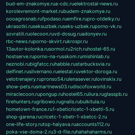
bud-em-znakomye.ru
a-cdc.ru
elektrostal-news.ru
korolevremont-market.ru
budem-znakomye.ru
oooagrosnab.ru
fpodaso.ru
emfire.ru
pro-otdelky.ru
ukrasotki.ru
seksuzbek.ru
seks-uzbek.ru
porno-vk.ru
sovratili.ru
olecoon.ru
vd-dosug.ru
adonyev.ru
rbc-news.ru
porno-skvirt.ru
krospr.ru
13autor-kolonka.ru
sormol.ru
2rich.ru
hostel-65.ru
hostserve.ru
porno-na-russkom.ru
mishinlab.ru
neznobi.ru
bigfatcc.ru
habble.ru
starbucksvia.ru
delfinet.ru
silvernano.ru
elestal.ru
vektor-doroga.ru
velotrenajery.ru
pronso54.ru
lenasever.ru
lovinskix.ru
show-pets.ru
smartnews03.ru
discofoxworld.ru
miraclecoon.ru
pongup.ru
hostel65.ru
liura.ru
glasspb.ru
firehunters.ru
gribowo.ru
gnalis.ru
bulkitula.ru
hometown-france.ru
1-xbeticricetc-1-xbetti-5.ru
shop-garena.ru
cricetc-1-xbetr-1-xbetcc-2.ru
one-life-story.ru
top-halyava.ru
accounts112.ru
poka-vse-doma-2.ru
3-d-file.ru
hahahaharms.ru