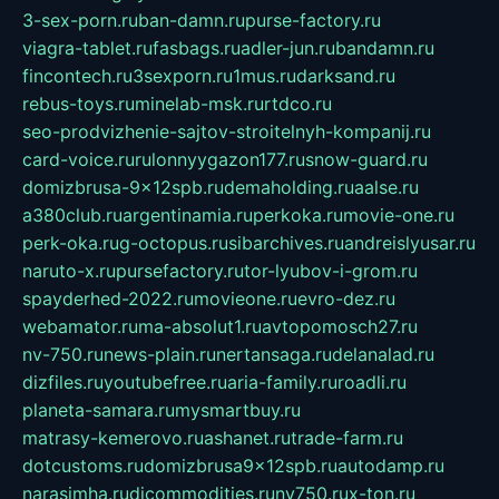
3-sex-porn.ru
ban-damn.ru
purse-factory.ru
viagra-tablet.ru
fasbags.ru
adler-jun.ru
bandamn.ru
fincontech.ru
3sexporn.ru
1mus.ru
darksand.ru
rebus-toys.ru
minelab-msk.ru
rtdco.ru
seo-prodvizhenie-sajtov-stroitelnyh-kompanij.ru
card-voice.ru
rulonnyygazon177.ru
snow-guard.ru
domizbrusa-9x12spb.ru
demaholding.ru
aalse.ru
a380club.ru
argentinamia.ru
perkoka.ru
movie-one.ru
perk-oka.ru
g-octopus.ru
sibarchives.ru
andreislyusar.ru
naruto-x.ru
pursefactory.ru
tor-lyubov-i-grom.ru
spayderhed-2022.ru
movieone.ru
evro-dez.ru
webamator.ru
ma-absolut1.ru
avtopomosch27.ru
nv-750.ru
news-plain.ru
nertansaga.ru
delanalad.ru
dizfiles.ru
youtubefree.ru
aria-family.ru
roadli.ru
planeta-samara.ru
mysmartbuy.ru
matrasy-kemerovo.ru
ashanet.ru
trade-farm.ru
dotcustoms.ru
domizbrusa9x12spb.ru
autodamp.ru
narasimha.ru
djcommodities.ru
nv750.ru
x-ton.ru