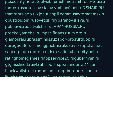
pcsecurity.net.ru
tool-sib.ru
multimetrunit.ru
sp-tour.ru
fan-cs.ru
santeh-russia.ru
symbian9.net.ru
DSHAIR.RU
tmmotors.spb.ru
xjocuricopii.com
musavtomat.msk.ru
obustrojdom.ru
sovetcik.ru
ybaranovskaya.ru
ppknews.ru
cult-alshei.ru
JAPANRUSSIA.RU
proekciyamebel.ru
imper-finans.ru
rim.org.ru
glamourai.ru
brassminus.ru
zabor-pro.ru
ftn.pp.ru
dorogoe58.ru
laimengpacker.ru
kuzova-zapchasti.ru
sageerp.ru
taxodrom.ru
dsrazvitie.ru
hardcity.net.ru
ratinghomegames.ru
topservice25.ru
gubernyan.ru
gtglasslined.ru
ii4.ru
tssport.spb.ru
andorra24.com
blackwallstreet.ru
oboimos.ru
optim-doors.com.ru
ikuch.ru
nycr.org.ru
npa21.ru
vremya-ch.spb.ru
desert000.ru
ivtorgi.ru
ifiori.ru
catalog-statei.ru
dcv.org.ru
spetsmaster174.ru
ipkameryhiseeu.ru
dum26.ru
ruspol.spb.ru
fr-opendp.ru
kam-solnyshko.ru
cheyenne-arapaho.ru
sevzapmetal.spb.ru
ted-lapidus.spb.ru
parasite-eliminator.ru