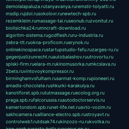
demolalapaluza.ru
tanyavanya.ru
remstir-tolyatti.ru
msdip.ru
jdol.ru
sokolovr.ru
newtech-spb.ru
rezemkleim.ru
massage-tai.ru
seonub.ru
zvonitut.ru
biolisichka24.ru
mncraft-download.ru
algoritm-sistema.ru
godflesh.ru
ru-industria.ru
zebra-tlt.ru
okna-proficom.ru
erynok.ru
onlinekinospace.ru
startupstudio-fefu.ru
zarges-ru.ru
gegenjustizunrecht.ru
autobalashov.ru
utrovortu.ru
spiski-firm.ru
elara-m.ru
kinomusorka.ru
mkcslava.ru
2bets.ru
vintovoykompressor.ru
birminghamvsfulham.ru
sarmat-komp.ru
pioneeri.ru
amadis-chocolate.ru
shkurki-karakulya.ru
kanotiforet.spb.ru
tutmassage.ru
ecolog.org.ru
praga.spb.ru
falcorussia.ru
autodoctorservis.ru
kamertondom.spb.ru
net-life.net.ru
avto-vozim.ru
sakhcamera.ru
alliance-electro.spb.ru
stroyavt.ru
controlweb1.ru
tdsak74.ru
kinzozo-ru.ru
kvotka.ru
iron-snab.ru
costa-bella.ru
eugrus.pp.ru