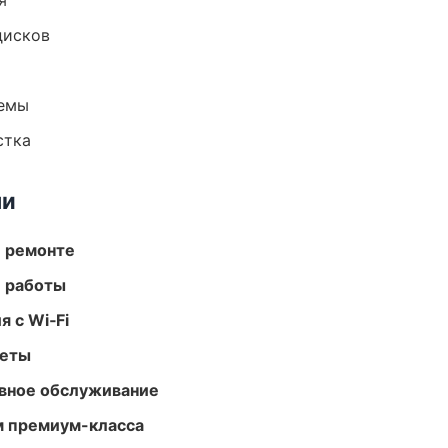
я
дисков
темы
стка
ми
и ремонте
е работы
 с Wi‑Fi
меты
вное обслуживание
м премиум-класса