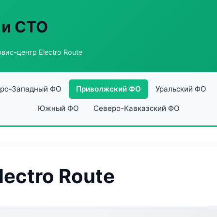
 и СТО
вис-центр Electro Route
ро-Западный ФО
Приволжский ФО
Уральский ФО
Южный ФО
Северо-Кавказский ФО
ectro Route