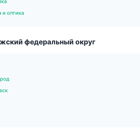
ика
 и оптика
лжский федеральный округ
ород
вск