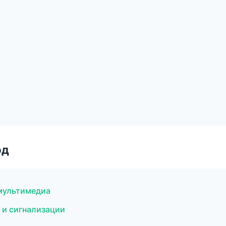
од
 мультимедиа
 и сигнализации