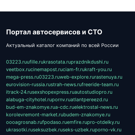
Портал автосервисов и СТО
Актуальный каталог компаний по всей России
03223.ru
ufille.ru
krasotata.ru
prazdnikdushi.ru
veetbox.ru
cinemapost.ru
ciam-fr.ru
kraft-you.ru
mega-press.ru
03223.ru
web-explore.ru
rastenuya.ru
eurovision-russia.ru
strah-news.ru
freeride-team.ru
itrack-24.ru
sexshopexpress.ru
autostudiopro.ru
alabuga-cityhotel.ru
pornv.ru
atlantpereezd.ru
bud-em-znakomye.ru
a-cdc.ru
elektrostal-news.ru
korolevremont-market.ru
budem-znakomye.ru
oooagrosnab.ru
fpodaso.ru
emfire.ru
pro-otdelky.ru
ukrasotki.ru
seksuzbek.ru
seks-uzbek.ru
porno-vk.ru