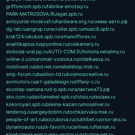
griffoncom.spb.ru
fabrika-emotsiy.ru
PARK-MATROSOVA.RU
agat.spb.ru
avtoyurist-moskva1.ru
hardware.org.ru
схема-авто.рф
dg-lab.ru
angrup.ru
recruiter.spb.ru
music8.spb.ru
krsk124.ru
kubok.spb.ru
romanofforex.ru
analitikaplus.ru
spyonline.ru
zosikamery.ru
sloboda-ural.pp.ru
AUTO-COM.SU
hohota.net
alimy.ru
online-z.com
aromat-vostoka.ru
otdelkaexp.ru
mobilvest.ru
bbd.net.ru
mebelshop.msk.ru
smp-forum.ru
bastion-td.ru
kosmoscreative.ru
avrmotors.ru
art-galadesign.ru
tiffany-c.ru
ecostep-samara.ru
d-p.spb.ru
галактика73.рф
sko.com.ru
davitamebel-spb.ru
fotsis.ru
tesiaes.ru
kokoroyari.spb.ru
blesna-kazan.ru
mossilver.ru
lenderoq.ru
sergeydobrin.ru
tochkazvuka.msk.ru
people-of-art.ru
bezzubova.ru
clubtibet.ru
orior-aks.ru
dynamoauto.ru
szk-favorit.ru
carlines.ru
flatnsk.ru
kingbolenskaner.ru
alex-motor.ru
astroline.net.ru