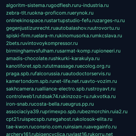
algoritm-sistema.ru
godflesh.ru
ru-industria.ru
zebra-tlt.ru
okna-proficom.ru
erynok.ru
onlinekinospace.ru
startupstudio-fefu.ru
zarges-ru.ru
gegenjustizunrecht.ru
autobalashov.ru
utrovortu.ru
spiski-firm.ru
elara-m.ru
kinomusorka.ru
mkcslava.ru
2bets.ru
vintovoykompressor.ru
birminghamvsfulham.ru
sarmat-komp.ru
pioneeri.ru
amadis-chocolate.ru
shkurki-karakulya.ru
kanotiforet.spb.ru
tutmassage.ru
ecolog.org.ru
praga.spb.ru
falcorussia.ru
autodoctorservis.ru
kamertondom.spb.ru
net-life.net.ru
avto-vozim.ru
sakhcamera.ru
alliance-electro.spb.ru
stroyavt.ru
controlweb1.ru
tdsak74.ru
kinzozo-ru.ru
kvotka.ru
iron-snab.ru
costa-bella.ru
eugrus.pp.ru
associaciya39.ru
primexpo.spb.ru
bezmorchin.ru
ia2.ru
cpt21.ru
ispecspb.ru
regahost.ru
kolosok-elita.ru
tae-kwon.ru
consrio.com.ru
insiam.ru
avegainfo.ru
archery161.ru
bigencyclica.ru
vlast16.ru
korru.net