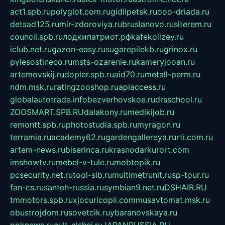
act1.spb.ru
polyglot.com.ru
gidlipetsk.ru
ooo-driada.ru
detsad125.ru
mir-zdoroviya.ru
bruslanovo.ru
siterem.ru
council.spb.ru
лодкипатриот.рф
kafekolizey.ru
iclub.net.ru
gazon-easy.ru
sugarepilekb.ru
grinox.ru
pylesostineco.ru
msts-ozarenie.ru
kameryjooan.ru
artemovskij.ru
dopler.spb.ru
aid70.ru
metall-perm.ru
ndm.msk.ru
ratingzooshop.ru
apiaccess.ru
globalautotrade.info
bezverhovskoe.ru
drsschool.ru
ZOOSMART.SPB.RU
dalakony.ru
medikijob.ru
remontt.spb.ru
photostudia.spb.ru
myragon.ru
terramia.ru
academy62.ru
gardengallereya.ru
rti.com.ru
artem-news.ru
biserinca.ru
krasnodarkurort.com
imshowtv.ru
mebel-v-tule.ru
mobtopik.ru
pcsecurity.net.ru
tool-sib.ru
multimetrunit.ru
sp-tour.ru
fan-cs.ru
santeh-russia.ru
symbian9.net.ru
DSHAIR.RU
tmmotors.spb.ru
xjocuricopii.com
musavtomat.msk.ru
obustrojdom.ru
sovetcik.ru
ybaranovskaya.ru