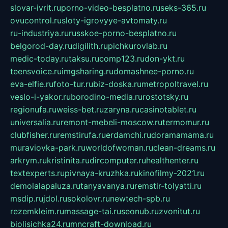
slovar-ivrit.ru
porno-video-besplatno.ru
seks-365.ru
ovucontrol.ru
sloty-igrovyye-avtomaty.ru
ru-industriya.ru
russkoe-porno-besplatno.ru
belgorod-day.ru
digilith.ru
pichkurovlab.ru
medic-today.ru
taksu.ru
comp123.ru
don-ykt.ru
teensvoice.ru
imgsharing.ru
domashnee-porno.ru
eva-elfie.ru
foto-tur.ru
biz-doska.ru
metropoltravel.ru
veslo-i-yakor.ru
borodino-media.ru
rostotsky.ru
regionufa.ru
weiss-bet.ru
zaryna.ru
casinotablet.ru
universalia.ru
remont-mebeli-moscow.ru
termomur.ru
clubfisher.ru
remstirufa.ru
erdamchi.ru
doramamama.ru
muraviovka-park.ru
worldofwoman.ru
clean-dreams.ru
arkrym.ru
kristinita.ru
dircomputer.ru
healthenter.ru
textexperts.ru
pivnaya-kruzhka.ru
kinofilmy-2021.ru
demolalapaluza.ru
tanyavanya.ru
remstir-tolyatti.ru
msdip.ru
jdol.ru
sokolovr.ru
newtech-spb.ru
rezemkleim.ru
massage-tai.ru
seonub.ru
zvonitut.ru
biolisichka24.ru
mncraft-download.ru