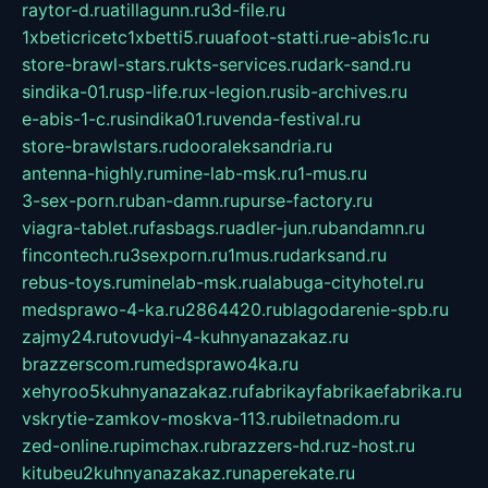
raytor-d.ru
atillagunn.ru
3d-file.ru
1xbeticricetc1xbetti5.ru
uafoot-statti.ru
e-abis1c.ru
store-brawl-stars.ru
kts-services.ru
dark-sand.ru
sindika-01.ru
sp-life.ru
x-legion.ru
sib-archives.ru
e-abis-1-c.ru
sindika01.ru
venda-festival.ru
store-brawlstars.ru
dooraleksandria.ru
antenna-highly.ru
mine-lab-msk.ru
1-mus.ru
3-sex-porn.ru
ban-damn.ru
purse-factory.ru
viagra-tablet.ru
fasbags.ru
adler-jun.ru
bandamn.ru
fincontech.ru
3sexporn.ru
1mus.ru
darksand.ru
rebus-toys.ru
minelab-msk.ru
alabuga-cityhotel.ru
medsprawo-4-ka.ru
2864420.ru
blagodarenie-spb.ru
zajmy24.ru
tovudyi-4-kuhnyanazakaz.ru
brazzerscom.ru
medsprawo4ka.ru
xehyroo5kuhnyanazakaz.ru
fabrikayfabrikaefabrika.ru
vskrytie-zamkov-moskva-113.ru
biletnadom.ru
zed-online.ru
pimchax.ru
brazzers-hd.ru
z-host.ru
kitubeu2kuhnyanazakaz.ru
naperekate.ru