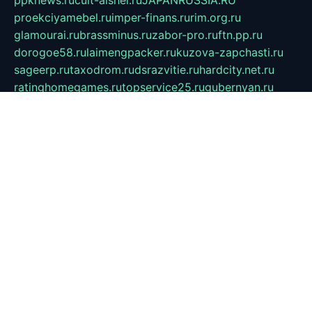
ppknews.ru
cult-alshei.ru
JAPANRUSSIA.RU
proekciyamebel.ru
imper-finans.ru
rim.org.ru
glamourai.ru
brassminus.ru
zabor-pro.ru
ftn.pp.ru
dorogoe58.ru
laimengpacker.ru
kuzova-zapchasti.ru
sageerp.ru
taxodrom.ru
dsrazvitie.ru
hardcity.net.ru
ratinghomegames.ru
topservice25.ru
gubernyan.ru
gtglasslined.ru
ii4.ru
tssport.spb.ru
andorra24.com
blackwallstreet.ru
oboimos.ru
optim-doors.com.ru
ikuch.ru
nycr.org.ru
npa21.ru
vremya-ch.spb.ru
desert000.ru
ivtorgi.ru
ifiori.ru
catalog-statei.ru
dcv.org.ru
spetsmaster174.ru
ipkameryhiseeu.ru
dum26.ru
ruspol.spb.ru
fr-opendp.ru
kam-solnyshko.ru
cheyenne-arapaho.ru
sevzapmetal.spb.ru
ted-lapidus.spb.ru
parasite-eliminator.ru
sigma-complete.ru
modernworld.ru
dama-moda.ru
eholot-group.ru
sk-nvkz.ru
DRONGOLD.RU
democratia2.ru
i-farmer.ru
mass-sport.org
jablonex.spb.ru
bookmess.ru
linkword.ru