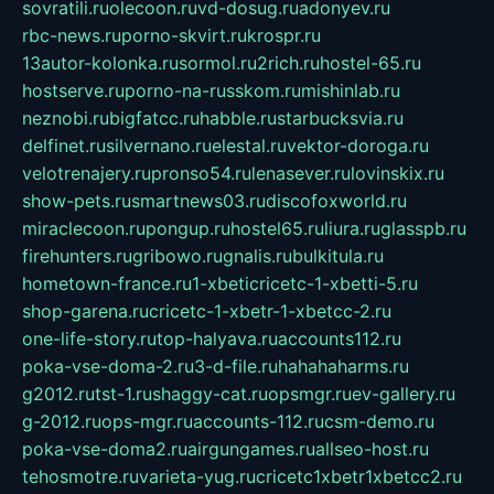
sovratili.ru
olecoon.ru
vd-dosug.ru
adonyev.ru
rbc-news.ru
porno-skvirt.ru
krospr.ru
13autor-kolonka.ru
sormol.ru
2rich.ru
hostel-65.ru
hostserve.ru
porno-na-russkom.ru
mishinlab.ru
neznobi.ru
bigfatcc.ru
habble.ru
starbucksvia.ru
delfinet.ru
silvernano.ru
elestal.ru
vektor-doroga.ru
velotrenajery.ru
pronso54.ru
lenasever.ru
lovinskix.ru
show-pets.ru
smartnews03.ru
discofoxworld.ru
miraclecoon.ru
pongup.ru
hostel65.ru
liura.ru
glasspb.ru
firehunters.ru
gribowo.ru
gnalis.ru
bulkitula.ru
hometown-france.ru
1-xbeticricetc-1-xbetti-5.ru
shop-garena.ru
cricetc-1-xbetr-1-xbetcc-2.ru
one-life-story.ru
top-halyava.ru
accounts112.ru
poka-vse-doma-2.ru
3-d-file.ru
hahahaharms.ru
g2012.ru
tst-1.ru
shaggy-cat.ru
opsmgr.ru
ev-gallery.ru
g-2012.ru
ops-mgr.ru
accounts-112.ru
csm-demo.ru
poka-vse-doma2.ru
airgungames.ru
allseo-host.ru
tehosmotre.ru
varieta-yug.ru
cricetc1xbetr1xbetcc2.ru