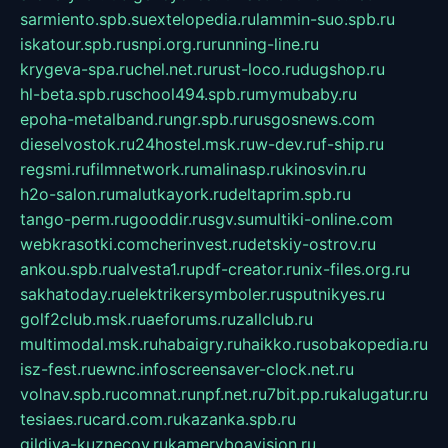
sarmiento.spb.su
extelopedia.ru
lammin-suo.spb.ru
iskatour.spb.ru
snpi.org.ru
running-line.ru
krygeva-spa.ru
chel.net.ru
rust-loco.ru
dugshop.ru
hl-beta.spb.ru
school494.spb.ru
mymubaby.ru
epoha-metalband.ru
ngr.spb.ru
rusgosnews.com
dieselvostok.ru
24hostel.msk.ru
w-dev.ru
f-ship.ru
regsmi.ru
filmnetwork.ru
malinasp.ru
kinosvin.ru
h2o-salon.ru
malutkayork.ru
deltaprim.spb.ru
tango-perm.ru
gooddir.ru
sgv.su
multiki-online.com
webkrasotki.com
cherinvest.ru
detskiy-ostrov.ru
ankou.spb.ru
alvesta1.ru
pdf-creator.ru
nix-files.org.ru
sakhatoday.ru
elektrikersymboler.ru
sputnikyes.ru
golf2club.msk.ru
aeforums.ru
zallclub.ru
multimodal.msk.ru
habaigry.ru
haikko.ru
sobakopedia.ru
isz-fest.ru
ewnc.info
screensaver-clock.net.ru
volnav.spb.ru
comnat.ru
npf.net.ru
7bit.pp.ru
kalugatur.ru
tesiaes.ru
card.com.ru
kazanka.spb.ru
gildiya-kuznecov.ru
kameryboavision.ru