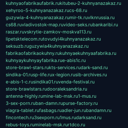
kuhnyaofabrikaufabrik.ru
kitubeu-2-kuhnyanazakaz.ru
xehyroo-5-kuhnyanazakaz.ru
cs-68.ru
guzywia-4-kuhnyanazakaz.ru
mir-tk.ru
vlknrussia.ru
cs68.ru
vladivostok-map.ru
video-seks.ru
bankaribi.ru
raszar.ru
vskrytie-zamkov-moskva113.ru
lipetsktelecom.ru
tovudyi4kuhnyanazakaz.ru
seksuzb.ru
guzywia4kuhnyanazakaz.ru
fabrikaofabrikaokuhny.ru
kuhnyaekuhnyaafabrika.ru
kuhnyaykuhnyayfabrika.ru
e-abis1c.ru
store-brawl-stars.ru
kts-services.ru
dark-sand.ru
sindika-01.ru
sp-life.ru
x-legion.ru
sib-archives.ru
e-abis-1-c.ru
sindika01.ru
venda-festival.ru
store-brawlstars.ru
dooraleksandria.ru
antenna-highly.ru
mine-lab-msk.ru
1-mus.ru
3-sex-porn.ru
ban-damn.ru
purse-factory.ru
viagra-tablet.ru
fasbags.ru
adler-jun.ru
bandamn.ru
fincontech.ru
3sexporn.ru
1mus.ru
darksand.ru
rebus-toys.ru
minelab-msk.ru
rtdco.ru