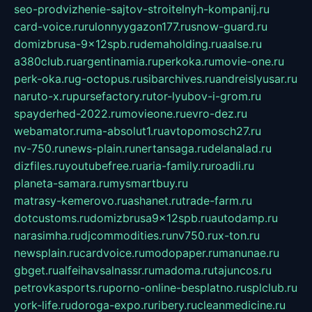
seo-prodvizhenie-sajtov-stroitelnyh-kompanij.ru
card-voice.ru
rulonnyygazon177.ru
snow-guard.ru
domizbrusa-9x12spb.ru
demaholding.ru
aalse.ru
a380club.ru
argentinamia.ru
perkoka.ru
movie-one.ru
perk-oka.ru
g-octopus.ru
sibarchives.ru
andreislyusar.ru
naruto-x.ru
pursefactory.ru
tor-lyubov-i-grom.ru
spayderhed-2022.ru
movieone.ru
evro-dez.ru
webamator.ru
ma-absolut1.ru
avtopomosch27.ru
nv-750.ru
news-plain.ru
nertansaga.ru
delanalad.ru
dizfiles.ru
youtubefree.ru
aria-family.ru
roadli.ru
planeta-samara.ru
mysmartbuy.ru
matrasy-kemerovo.ru
ashanet.ru
trade-farm.ru
dotcustoms.ru
domizbrusa9x12spb.ru
autodamp.ru
narasimha.ru
djcommodities.ru
nv750.ru
x-ton.ru
newsplain.ru
cardvoice.ru
modopaper.ru
manunae.ru
gbget.ru
alfeihavsalnassr.ru
madoma.ru
tajuncos.ru
petrovkasports.ru
porno-online-besplatno.ru
splclub.ru
york-life.ru
doroga-expo.ru
ribery.ru
cleanmedicine.ru