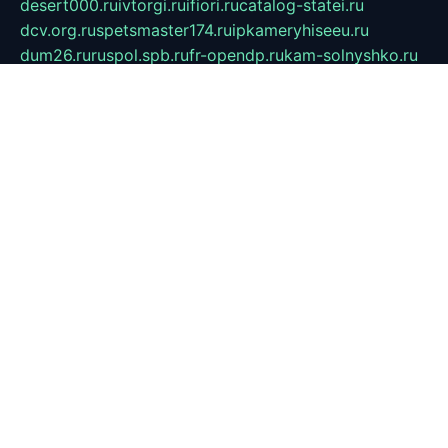
desert000.ru
ivtorgi.ru
ifiori.ru
catalog-statei.ru
dcv.org.ru
spetsmaster174.ru
ipkameryhiseeu.ru
dum26.ru
ruspol.spb.ru
fr-opendp.ru
kam-solnyshko.ru
cheyenne-arapaho.ru
sevzapmetal.spb.ru
ted-lapidus.spb.ru
parasite-eliminator.ru
sigma-complete.ru
modernworld.ru
dama-moda.ru
eholot-group.ru
sk-nvkz.ru
DRONGOLD.RU
democratia2.ru
i-farmer.ru
mass-sport.org
jablonex.spb.ru
bookmess.ru
linkword.ru
refineua.com.ru
cs-spec.net.ru
altay-mebel.ru
DNK-THEATRE.RU
mechaniks.spb.ru
ipcamtechage.ru
skosta.ru
a-sun.ru
stroy-ldsp.ru
snowlands.org.ru
childrensshoes.ru
mrlizzy.ru
mebelsofiakrd.ru
bulizhenko.ru
rumantick.net.ru
mtszerno.ru
daily-fishing.ru
glushiteli-v-spb.ru
megasat.org.ru
localization.net.ru
flyingfish.pp.ru
ds5teremok.ru
aclib.spb.ru
komissionka30.ru
mag-profit.ru
icentre-74.ru
leasing-nsk.ru
hd39.ru
rcd.com.ru