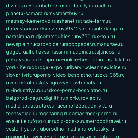
dizfiles.ru
youtubefree.ru
aria-family.ru
roadli.ru
planeta-samara.ru
mysmartbuy.ru
matrasy-kemerovo.ru
ashanet.ru
trade-farm.ru
dotcustoms.ru
domizbrusa9x12spb.ru
autodamp.ru
narasimha.ru
djcommodities.ru
nv750.ru
x-ton.ru
newsplain.ru
cardvoice.ru
modopaper.ru
manunae.ru
gbget.ru
alfeihavsalnassr.ru
madoma.ru
tajuncos.ru
petrovkasports.ru
porno-online-besplatno.ru
splclub.ru
york-life.ru
doroga-expo.ru
ribery.ru
cleanmedicine.ru
slovar-ivrit.ru
porno-video-besplatno.ru
seks-365.ru
ovucontrol.ru
sloty-igrovyye-avtomaty.ru
ru-industriya.ru
russkoe-porno-besplatno.ru
belgorod-day.ru
digilith.ru
pichkurovlab.ru
medic-today.ru
taksu.ru
comp123.ru
don-ykt.ru
teensvoice.ru
imgsharing.ru
domashnee-porno.ru
eva-elfie.ru
foto-tur.ru
biz-doska.ru
metropoltravel.ru
veslo-i-yakor.ru
borodino-media.ru
rostotsky.ru
regionufa.ru
weiss-bet.ru
zaryna.ru
casinotablet.ru