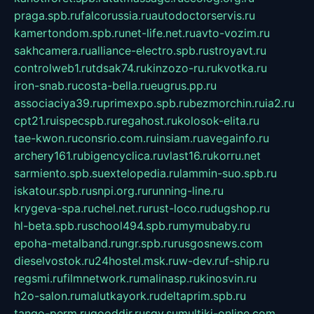
praga.spb.ru
falcorussia.ru
autodoctorservis.ru
kamertondom.spb.ru
net-life.net.ru
avto-vozim.ru
sakhcamera.ru
alliance-electro.spb.ru
stroyavt.ru
controlweb1.ru
tdsak74.ru
kinzozo-ru.ru
kvotka.ru
iron-snab.ru
costa-bella.ru
eugrus.pp.ru
associaciya39.ru
primexpo.spb.ru
bezmorchin.ru
ia2.ru
cpt21.ru
ispecspb.ru
regahost.ru
kolosok-elita.ru
tae-kwon.ru
consrio.com.ru
insiam.ru
avegainfo.ru
archery161.ru
bigencyclica.ru
vlast16.ru
korru.net
sarmiento.spb.su
extelopedia.ru
lammin-suo.spb.ru
iskatour.spb.ru
snpi.org.ru
running-line.ru
krygeva-spa.ru
chel.net.ru
rust-loco.ru
dugshop.ru
hl-beta.spb.ru
school494.spb.ru
mymubaby.ru
epoha-metalband.ru
ngr.spb.ru
rusgosnews.com
dieselvostok.ru
24hostel.msk.ru
w-dev.ru
f-ship.ru
regsmi.ru
filmnetwork.ru
malinasp.ru
kinosvin.ru
h2o-salon.ru
malutkayork.ru
deltaprim.spb.ru
tango-perm.ru
gooddir.ru
sgv.su
multiki-online.com