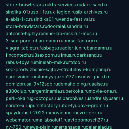
store-brawl-stars.ru
kts-services.ru
dark-sand.ru
sindika-01.ru
sp-life.ru
x-legion.ru
sib-archives.ru
e-abis-1-c.ru
sindika01.ru
venda-festival.ru
store-brawlstars.ru
dooraleksandria.ru
antenna-highly.ru
mine-lab-msk.ru
1-mus.ru
3-sex-porn.ru
ban-damn.ru
purse-factory.ru
viagra-tablet.ru
fasbags.ru
adler-jun.ru
bandamn.ru
fincontech.ru
3sexporn.ru
1mus.ru
darksand.ru
rebus-toys.ru
minelab-msk.ru
rtdco.ru
seo-prodvizhenie-sajtov-stroitelnyh-kompanij.ru
card-voice.ru
rulonnyygazon177.ru
snow-guard.ru
domizbrusa-9x12spb.ru
demaholding.ru
aalse.ru
a380club.ru
argentinamia.ru
perkoka.ru
movie-one.ru
perk-oka.ru
g-octopus.ru
sibarchives.ru
andreislyusar.ru
naruto-x.ru
pursefactory.ru
tor-lyubov-i-grom.ru
spayderhed-2022.ru
movieone.ru
evro-dez.ru
webamator.ru
ma-absolut1.ru
avtopomosch27.ru
nv-750.ru
news-plain.ru
nertansaga.ru
delanalad.ru