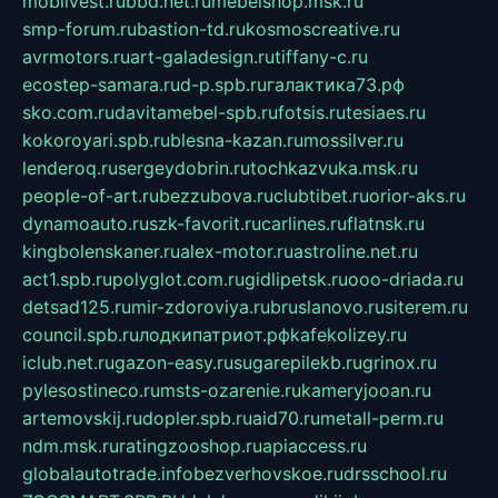
mobilvest.ru
bbd.net.ru
mebelshop.msk.ru
smp-forum.ru
bastion-td.ru
kosmoscreative.ru
avrmotors.ru
art-galadesign.ru
tiffany-c.ru
ecostep-samara.ru
d-p.spb.ru
галактика73.рф
sko.com.ru
davitamebel-spb.ru
fotsis.ru
tesiaes.ru
kokoroyari.spb.ru
blesna-kazan.ru
mossilver.ru
lenderoq.ru
sergeydobrin.ru
tochkazvuka.msk.ru
people-of-art.ru
bezzubova.ru
clubtibet.ru
orior-aks.ru
dynamoauto.ru
szk-favorit.ru
carlines.ru
flatnsk.ru
kingbolenskaner.ru
alex-motor.ru
astroline.net.ru
act1.spb.ru
polyglot.com.ru
gidlipetsk.ru
ooo-driada.ru
detsad125.ru
mir-zdoroviya.ru
bruslanovo.ru
siterem.ru
council.spb.ru
лодкипатриот.рф
kafekolizey.ru
iclub.net.ru
gazon-easy.ru
sugarepilekb.ru
grinox.ru
pylesostineco.ru
msts-ozarenie.ru
kameryjooan.ru
artemovskij.ru
dopler.spb.ru
aid70.ru
metall-perm.ru
ndm.msk.ru
ratingzooshop.ru
apiaccess.ru
globalautotrade.info
bezverhovskoe.ru
drsschool.ru