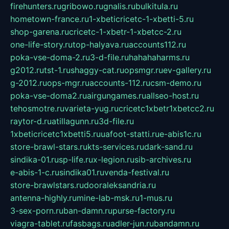
firehunters.ru
gribowo.ru
gnalis.ru
bulkitula.ru
hometown-france.ru
1-xbeticricetc-1-xbetti-5.ru
shop-garena.ru
cricetc-1-xbetr-1-xbetcc-2.ru
one-life-story.ru
top-halyava.ru
accounts112.ru
poka-vse-doma-2.ru
3-d-file.ru
hahahaharms.ru
g2012.ru
tst-1.ru
shaggy-cat.ru
opsmgr.ru
ev-gallery.ru
g-2012.ru
ops-mgr.ru
accounts-112.ru
csm-demo.ru
poka-vse-doma2.ru
airgungames.ru
allseo-host.ru
tehosmotre.ru
varieta-yug.ru
cricetc1xbetr1xbetcc2.ru
raytor-d.ru
atillagunn.ru
3d-file.ru
1xbeticricetc1xbetti5.ru
uafoot-statti.ru
e-abis1c.ru
store-brawl-stars.ru
kts-services.ru
dark-sand.ru
sindika-01.ru
sp-life.ru
x-legion.ru
sib-archives.ru
e-abis-1-c.ru
sindika01.ru
venda-festival.ru
store-brawlstars.ru
dooraleksandria.ru
antenna-highly.ru
mine-lab-msk.ru
1-mus.ru
3-sex-porn.ru
ban-damn.ru
purse-factory.ru
viagra-tablet.ru
fasbags.ru
adler-jun.ru
bandamn.ru