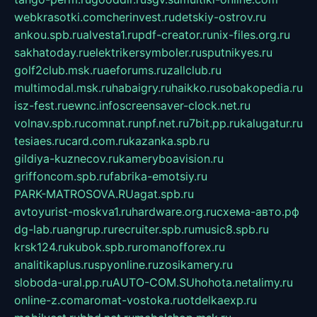
webkrasotki.com
cherinvest.ru
detskiy-ostrov.ru
ankou.spb.ru
alvesta1.ru
pdf-creator.ru
nix-files.org.ru
sakhatoday.ru
elektrikersymboler.ru
sputnikyes.ru
golf2club.msk.ru
aeforums.ru
zallclub.ru
multimodal.msk.ru
habaigry.ru
haikko.ru
sobakopedia.ru
isz-fest.ru
ewnc.info
screensaver-clock.net.ru
volnav.spb.ru
comnat.ru
npf.net.ru
7bit.pp.ru
kalugatur.ru
tesiaes.ru
card.com.ru
kazanka.spb.ru
gildiya-kuznecov.ru
kameryboavision.ru
griffoncom.spb.ru
fabrika-emotsiy.ru
PARK-MATROSOVA.RU
agat.spb.ru
avtoyurist-moskva1.ru
hardware.org.ru
схема-авто.рф
dg-lab.ru
angrup.ru
recruiter.spb.ru
music8.spb.ru
krsk124.ru
kubok.spb.ru
romanofforex.ru
analitikaplus.ru
spyonline.ru
zosikamery.ru
sloboda-ural.pp.ru
AUTO-COM.SU
hohota.net
alimy.ru
online-z.com
aromat-vostoka.ru
otdelkaexp.ru