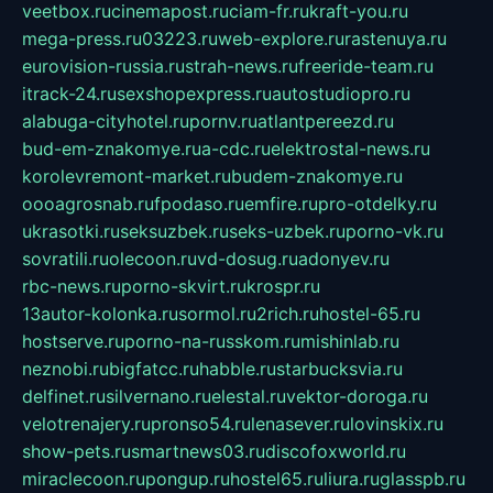
veetbox.ru
cinemapost.ru
ciam-fr.ru
kraft-you.ru
mega-press.ru
03223.ru
web-explore.ru
rastenuya.ru
eurovision-russia.ru
strah-news.ru
freeride-team.ru
itrack-24.ru
sexshopexpress.ru
autostudiopro.ru
alabuga-cityhotel.ru
pornv.ru
atlantpereezd.ru
bud-em-znakomye.ru
a-cdc.ru
elektrostal-news.ru
korolevremont-market.ru
budem-znakomye.ru
oooagrosnab.ru
fpodaso.ru
emfire.ru
pro-otdelky.ru
ukrasotki.ru
seksuzbek.ru
seks-uzbek.ru
porno-vk.ru
sovratili.ru
olecoon.ru
vd-dosug.ru
adonyev.ru
rbc-news.ru
porno-skvirt.ru
krospr.ru
13autor-kolonka.ru
sormol.ru
2rich.ru
hostel-65.ru
hostserve.ru
porno-na-russkom.ru
mishinlab.ru
neznobi.ru
bigfatcc.ru
habble.ru
starbucksvia.ru
delfinet.ru
silvernano.ru
elestal.ru
vektor-doroga.ru
velotrenajery.ru
pronso54.ru
lenasever.ru
lovinskix.ru
show-pets.ru
smartnews03.ru
discofoxworld.ru
miraclecoon.ru
pongup.ru
hostel65.ru
liura.ru
glasspb.ru