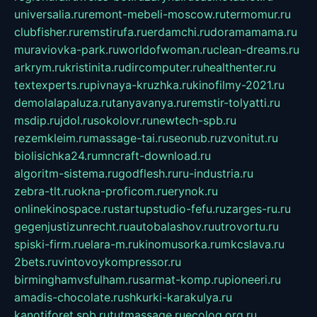
universalia.ru
remont-mebeli-moscow.ru
termomur.ru
clubfisher.ru
remstirufa.ru
erdamchi.ru
doramamama.ru
muraviovka-park.ru
worldofwoman.ru
clean-dreams.ru
arkrym.ru
kristinita.ru
dircomputer.ru
healthenter.ru
textexperts.ru
pivnaya-kruzhka.ru
kinofilmy-2021.ru
demolalapaluza.ru
tanyavanya.ru
remstir-tolyatti.ru
msdip.ru
jdol.ru
sokolovr.ru
newtech-spb.ru
rezemkleim.ru
massage-tai.ru
seonub.ru
zvonitut.ru
biolisichka24.ru
mncraft-download.ru
algoritm-sistema.ru
godflesh.ru
ru-industria.ru
zebra-tlt.ru
okna-proficom.ru
erynok.ru
onlinekinospace.ru
startupstudio-fefu.ru
zarges-ru.ru
gegenjustizunrecht.ru
autobalashov.ru
utrovortu.ru
spiski-firm.ru
elara-m.ru
kinomusorka.ru
mkcslava.ru
2bets.ru
vintovoykompressor.ru
birminghamvsfulham.ru
sarmat-komp.ru
pioneeri.ru
amadis-chocolate.ru
shkurki-karakulya.ru
kanotiforet.spb.ru
tutmassage.ru
ecolog.org.ru