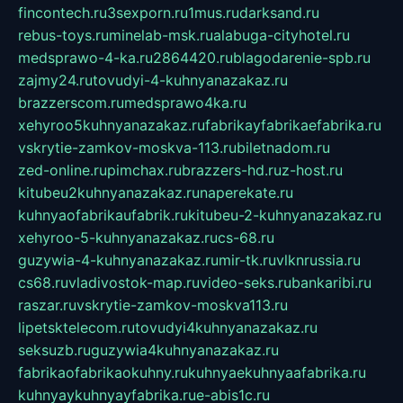
fincontech.ru
3sexporn.ru
1mus.ru
darksand.ru
rebus-toys.ru
minelab-msk.ru
alabuga-cityhotel.ru
medsprawo-4-ka.ru
2864420.ru
blagodarenie-spb.ru
zajmy24.ru
tovudyi-4-kuhnyanazakaz.ru
brazzerscom.ru
medsprawo4ka.ru
xehyroo5kuhnyanazakaz.ru
fabrikayfabrikaefabrika.ru
vskrytie-zamkov-moskva-113.ru
biletnadom.ru
zed-online.ru
pimchax.ru
brazzers-hd.ru
z-host.ru
kitubeu2kuhnyanazakaz.ru
naperekate.ru
kuhnyaofabrikaufabrik.ru
kitubeu-2-kuhnyanazakaz.ru
xehyroo-5-kuhnyanazakaz.ru
cs-68.ru
guzywia-4-kuhnyanazakaz.ru
mir-tk.ru
vlknrussia.ru
cs68.ru
vladivostok-map.ru
video-seks.ru
bankaribi.ru
raszar.ru
vskrytie-zamkov-moskva113.ru
lipetsktelecom.ru
tovudyi4kuhnyanazakaz.ru
seksuzb.ru
guzywia4kuhnyanazakaz.ru
fabrikaofabrikaokuhny.ru
kuhnyaekuhnyaafabrika.ru
kuhnyaykuhnyayfabrika.ru
e-abis1c.ru