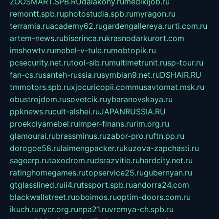
ZOOSMART.SPB.RU
dalakony.ru
medikijob.ru
remontt.spb.ru
photostudia.spb.ru
myragon.ru
terramia.ru
academy62.ru
gardengallereya.ru
rti.com.ru
artem-news.ru
biserinca.ru
krasnodarkurort.com
imshowtv.ru
mebel-v-tule.ru
mobtopik.ru
pcsecurity.net.ru
tool-sib.ru
multimetrunit.ru
sp-tour.ru
fan-cs.ru
santeh-russia.ru
symbian9.net.ru
DSHAIR.RU
tmmotors.spb.ru
xjocuricopii.com
musavtomat.msk.ru
obustrojdom.ru
sovetcik.ru
ybaranovskaya.ru
ppknews.ru
cult-alshei.ru
JAPANRUSSIA.RU
proekciyamebel.ru
imper-finans.ru
rim.org.ru
glamourai.ru
brassminus.ru
zabor-pro.ru
ftn.pp.ru
dorogoe58.ru
laimengpacker.ru
kuzova-zapchasti.ru
sageerp.ru
taxodrom.ru
dsrazvitie.ru
hardcity.net.ru
ratinghomegames.ru
topservice25.ru
gubernyan.ru
gtglasslined.ru
ii4.ru
tssport.spb.ru
andorra24.com
blackwallstreet.ru
oboimos.ru
optim-doors.com.ru
ikuch.ru
nycr.org.ru
npa21.ru
vremya-ch.spb.ru