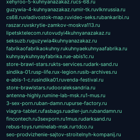
xehyroo-5-kuhnyanazakaz.ru
cs-68.ru
guzywia-4-kuhnyanazakaz.ru
mir-tk.ru
vlknrussia.ru
cs68.ru
vladivostok-map.ru
video-seks.ru
bankaribi.ru
raszar.ru
vskrytie-zamkov-moskva113.ru
lipetsktelecom.ru
tovudyi4kuhnyanazakaz.ru
seksuzb.ru
guzywia4kuhnyanazakaz.ru
fabrikaofabrikaokuhny.ru
kuhnyaekuhnyaafabrika.ru
kuhnyaykuhnyayfabrika.ru
e-abis1c.ru
store-brawl-stars.ru
kts-services.ru
dark-sand.ru
sindika-01.ru
sp-life.ru
x-legion.ru
sib-archives.ru
e-abis-1-c.ru
sindika01.ru
venda-festival.ru
store-brawlstars.ru
dooraleksandria.ru
antenna-highly.ru
mine-lab-msk.ru
1-mus.ru
3-sex-porn.ru
ban-damn.ru
purse-factory.ru
viagra-tablet.ru
fasbags.ru
adler-jun.ru
bandamn.ru
fincontech.ru
3sexporn.ru
1mus.ru
darksand.ru
rebus-toys.ru
minelab-msk.ru
rtdco.ru
seo-prodvizhenie-sajtov-stroitelnyh-kompanij.ru