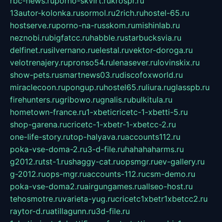
rbc-news.ru
porno-skvirt.ru
krospr.ru
13autor-kolonka.ru
sormol.ru
2rich.ru
hostel-65.ru
hostserve.ru
porno-na-russkom.ru
mishinlab.ru
neznobi.ru
bigfatcc.ru
habble.ru
starbucksvia.ru
delfinet.ru
silvernano.ru
elestal.ru
vektor-doroga.ru
velotrenajery.ru
pronso54.ru
lenasever.ru
lovinskix.ru
show-pets.ru
smartnews03.ru
discofoxworld.ru
miraclecoon.ru
pongup.ru
hostel65.ru
liura.ru
glasspb.ru
firehunters.ru
gribowo.ru
gnalis.ru
bulkitula.ru
hometown-france.ru
1-xbeticricetc-1-xbetti-5.ru
shop-garena.ru
cricetc-1-xbetr-1-xbetcc-2.ru
one-life-story.ru
top-halyava.ru
accounts112.ru
poka-vse-doma-2.ru
3-d-file.ru
hahahaharms.ru
g2012.ru
tst-1.ru
shaggy-cat.ru
opsmgr.ru
ev-gallery.ru
g-2012.ru
ops-mgr.ru
accounts-112.ru
csm-demo.ru
poka-vse-doma2.ru
airgungames.ru
allseo-host.ru
tehosmotre.ru
varieta-yug.ru
cricetc1xbetr1xbetcc2.ru
raytor-d.ru
atillagunn.ru
3d-file.ru