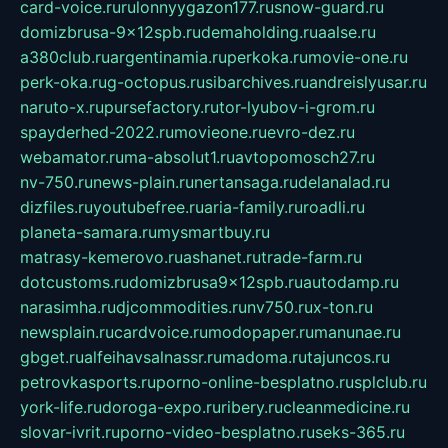
card-voice.ru
rulonnyygazon177.ru
snow-guard.ru
domizbrusa-9x12spb.ru
demaholding.ru
aalse.ru
a380club.ru
argentinamia.ru
perkoka.ru
movie-one.ru
perk-oka.ru
g-octopus.ru
sibarchives.ru
andreislyusar.ru
naruto-x.ru
pursefactory.ru
tor-lyubov-i-grom.ru
spayderhed-2022.ru
movieone.ru
evro-dez.ru
webamator.ru
ma-absolut1.ru
avtopomosch27.ru
nv-750.ru
news-plain.ru
nertansaga.ru
delanalad.ru
dizfiles.ru
youtubefree.ru
aria-family.ru
roadli.ru
planeta-samara.ru
mysmartbuy.ru
matrasy-kemerovo.ru
ashanet.ru
trade-farm.ru
dotcustoms.ru
domizbrusa9x12spb.ru
autodamp.ru
narasimha.ru
djcommodities.ru
nv750.ru
x-ton.ru
newsplain.ru
cardvoice.ru
modopaper.ru
manunae.ru
gbget.ru
alfeihavsalnassr.ru
madoma.ru
tajuncos.ru
petrovkasports.ru
porno-online-besplatno.ru
splclub.ru
york-life.ru
doroga-expo.ru
ribery.ru
cleanmedicine.ru
slovar-ivrit.ru
porno-video-besplatno.ru
seks-365.ru