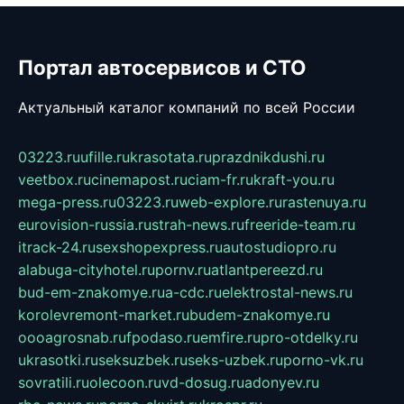
Портал автосервисов и СТО
Актуальный каталог компаний по всей России
03223.ru
ufille.ru
krasotata.ru
prazdnikdushi.ru
veetbox.ru
cinemapost.ru
ciam-fr.ru
kraft-you.ru
mega-press.ru
03223.ru
web-explore.ru
rastenuya.ru
eurovision-russia.ru
strah-news.ru
freeride-team.ru
itrack-24.ru
sexshopexpress.ru
autostudiopro.ru
alabuga-cityhotel.ru
pornv.ru
atlantpereezd.ru
bud-em-znakomye.ru
a-cdc.ru
elektrostal-news.ru
korolevremont-market.ru
budem-znakomye.ru
oooagrosnab.ru
fpodaso.ru
emfire.ru
pro-otdelky.ru
ukrasotki.ru
seksuzbek.ru
seks-uzbek.ru
porno-vk.ru
sovratili.ru
olecoon.ru
vd-dosug.ru
adonyev.ru