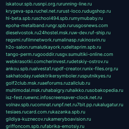
iskatour.spb.ru
snpi.org.ru
running-line.ru
krygeva-spa.ru
chel.net.ru
rust-loco.ru
dugshop.ru
hl-beta.spb.ru
school494.spb.ru
mymubaby.ru
epoha-metalband.ru
ngr.spb.ru
rusgosnews.com
dieselvostok.ru
24hostel.msk.ru
w-dev.ru
f-ship.ru
regsmi.ru
filmnetwork.ru
malinasp.ru
kinosvin.ru
h2o-salon.ru
malutkayork.ru
deltaprim.spb.ru
tango-perm.ru
gooddir.ru
sgv.su
multiki-online.com
webkrasotki.com
cherinvest.ru
detskiy-ostrov.ru
ankou.spb.ru
alvesta1.ru
pdf-creator.ru
nix-files.org.ru
sakhatoday.ru
elektrikersymboler.ru
sputnikyes.ru
golf2club.msk.ru
aeforums.ru
zallclub.ru
multimodal.msk.ru
habaigry.ru
haikko.ru
sobakopedia.ru
isz-fest.ru
ewnc.info
screensaver-clock.net.ru
volnav.spb.ru
comnat.ru
npf.net.ru
7bit.pp.ru
kalugatur.ru
tesiaes.ru
card.com.ru
kazanka.spb.ru
gildiya-kuznecov.ru
kameryboavision.ru
griffoncom.spb.ru
fabrika-emotsiy.ru