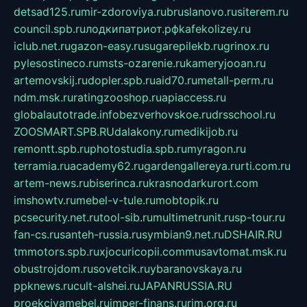
detsad125.ru
mir-zdoroviya.ru
bruslanovo.ru
siterem.ru
council.spb.ru
лодкипатриот.рф
kafekolizey.ru
iclub.net.ru
gazon-easy.ru
sugarepilekb.ru
grinox.ru
pylesostineco.ru
msts-ozarenie.ru
kameryjooan.ru
artemovskij.ru
dopler.spb.ru
aid70.ru
metall-perm.ru
ndm.msk.ru
ratingzooshop.ru
apiaccess.ru
globalautotrade.info
bezverhovskoe.ru
drsschool.ru
ZOOSMART.SPB.RU
dalakony.ru
medikijob.ru
remontt.spb.ru
photostudia.spb.ru
myragon.ru
terramia.ru
academy62.ru
gardengallereya.ru
rti.com.ru
artem-news.ru
biserinca.ru
krasnodarkurort.com
imshowtv.ru
mebel-v-tule.ru
mobtopik.ru
pcsecurity.net.ru
tool-sib.ru
multimetrunit.ru
sp-tour.ru
fan-cs.ru
santeh-russia.ru
symbian9.net.ru
DSHAIR.RU
tmmotors.spb.ru
xjocuricopii.com
musavtomat.msk.ru
obustrojdom.ru
sovetcik.ru
ybaranovskaya.ru
ppknews.ru
cult-alshei.ru
JAPANRUSSIA.RU
proekciyamebel.ru
imper-finans.ru
rim.org.ru