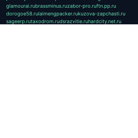
glamourai.ru
brassminus.ru
zabor-pro.ru
ftn.pp.ru
dorogoe58.ru
laimengpacker.ru
kuzova-zapchasti.ru
sageerp.ru
taxodrom.ru
dsrazvitie.ru
hardcity.net.ru
ratinghomegames.ru
topservice25.ru
gubernyan.ru
gtglasslined.ru
ii4.ru
tssport.spb.ru
andorra24.com
blackwallstreet.ru
oboimos.ru
optim-doors.com.ru
ikuch.ru
nycr.org.ru
npa21.ru
vremya-ch.spb.ru
desert000.ru
ivtorgi.ru
ifiori.ru
catalog-statei.ru
dcv.org.ru
spetsmaster174.ru
ipkameryhiseeu.ru
dum26.ru
ruspol.spb.ru
fr-opendp.ru
kam-solnyshko.ru
cheyenne-arapaho.ru
sevzapmetal.spb.ru
ted-lapidus.spb.ru
parasite-eliminator.ru
sigma-complete.ru
modernworld.ru
dama-moda.ru
eholot-group.ru
sk-nvkz.ru
DRONGOLD.RU
democratia2.ru
i-farmer.ru
mass-sport.org
jablonex.spb.ru
bookmess.ru
linkword.ru
refineua.com.ru
cs-spec.net.ru
altay-mebel.ru
DNK-THEATRE.RU
mechaniks.spb.ru
ipcamtechage.ru