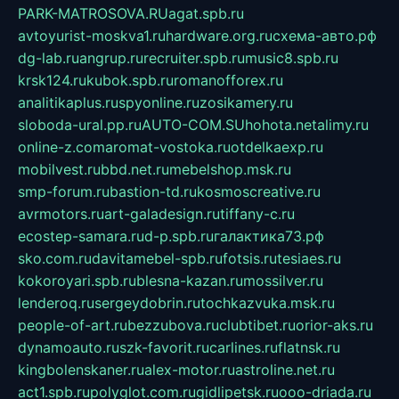
PARK-MATROSOVA.RU
agat.spb.ru
avtoyurist-moskva1.ru
hardware.org.ru
схема-авто.рф
dg-lab.ru
angrup.ru
recruiter.spb.ru
music8.spb.ru
krsk124.ru
kubok.spb.ru
romanofforex.ru
analitikaplus.ru
spyonline.ru
zosikamery.ru
sloboda-ural.pp.ru
AUTO-COM.SU
hohota.net
alimy.ru
online-z.com
aromat-vostoka.ru
otdelkaexp.ru
mobilvest.ru
bbd.net.ru
mebelshop.msk.ru
smp-forum.ru
bastion-td.ru
kosmoscreative.ru
avrmotors.ru
art-galadesign.ru
tiffany-c.ru
ecostep-samara.ru
d-p.spb.ru
галактика73.рф
sko.com.ru
davitamebel-spb.ru
fotsis.ru
tesiaes.ru
kokoroyari.spb.ru
blesna-kazan.ru
mossilver.ru
lenderoq.ru
sergeydobrin.ru
tochkazvuka.msk.ru
people-of-art.ru
bezzubova.ru
clubtibet.ru
orior-aks.ru
dynamoauto.ru
szk-favorit.ru
carlines.ru
flatnsk.ru
kingbolenskaner.ru
alex-motor.ru
astroline.net.ru
act1.spb.ru
polyglot.com.ru
gidlipetsk.ru
ooo-driada.ru