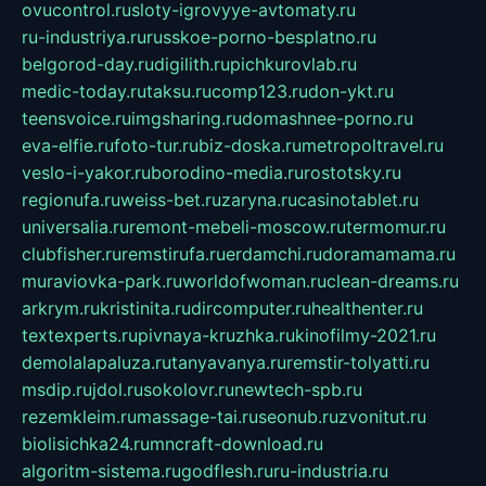
ovucontrol.ru
sloty-igrovyye-avtomaty.ru
ru-industriya.ru
russkoe-porno-besplatno.ru
belgorod-day.ru
digilith.ru
pichkurovlab.ru
medic-today.ru
taksu.ru
comp123.ru
don-ykt.ru
teensvoice.ru
imgsharing.ru
domashnee-porno.ru
eva-elfie.ru
foto-tur.ru
biz-doska.ru
metropoltravel.ru
veslo-i-yakor.ru
borodino-media.ru
rostotsky.ru
regionufa.ru
weiss-bet.ru
zaryna.ru
casinotablet.ru
universalia.ru
remont-mebeli-moscow.ru
termomur.ru
clubfisher.ru
remstirufa.ru
erdamchi.ru
doramamama.ru
muraviovka-park.ru
worldofwoman.ru
clean-dreams.ru
arkrym.ru
kristinita.ru
dircomputer.ru
healthenter.ru
textexperts.ru
pivnaya-kruzhka.ru
kinofilmy-2021.ru
demolalapaluza.ru
tanyavanya.ru
remstir-tolyatti.ru
msdip.ru
jdol.ru
sokolovr.ru
newtech-spb.ru
rezemkleim.ru
massage-tai.ru
seonub.ru
zvonitut.ru
biolisichka24.ru
mncraft-download.ru
algoritm-sistema.ru
godflesh.ru
ru-industria.ru