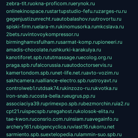
zebra-tlt.ru
okna-proficom.ru
erynok.ru
onlinekinospace.ru
startupstudio-fefu.ru
zarges-ru.ru
gegenjustizunrecht.ru
autobalashov.ru
utrovortu.ru
spiski-firm.ru
elara-m.ru
kinomusorka.ru
mkcslava.ru
2bets.ru
vintovoykompressor.ru
birminghamvsfulham.ru
sarmat-komp.ru
pioneeri.ru
amadis-chocolate.ru
shkurki-karakulya.ru
kanotiforet.spb.ru
tutmassage.ru
ecolog.org.ru
praga.spb.ru
falcorussia.ru
autodoctorservis.ru
kamertondom.spb.ru
net-life.net.ru
avto-vozim.ru
sakhcamera.ru
alliance-electro.spb.ru
stroyavt.ru
controlweb1.ru
tdsak74.ru
kinzozo-ru.ru
kvotka.ru
iron-snab.ru
costa-bella.ru
eugrus.pp.ru
associaciya39.ru
primexpo.spb.ru
bezmorchin.ru
ia2.ru
cpt21.ru
ispecspb.ru
regahost.ru
kolosok-elita.ru
tae-kwon.ru
consrio.com.ru
insiam.ru
avegainfo.ru
archery161.ru
bigencyclica.ru
vlast16.ru
korru.net
sarmiento.spb.su
extelopedia.ru
lammin-suo.spb.ru