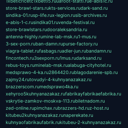
1xbeticricetc1xbetti5.ru
uafoot-statti.ru
e-abis1c.ru
store-brawl-stars.ru
kts-services.ru
dark-sand.ru
sindika-01.ru
sp-life.ru
x-legion.ru
sib-archives.ru
e-abis-1-c.ru
sindika01.ru
venda-festival.ru
store-brawlstars.ru
dooraleksandria.ru
antenna-highly.ru
mine-lab-msk.ru
1-mus.ru
3-sex-porn.ru
ban-damn.ru
purse-factory.ru
viagra-tablet.ru
fasbags.ru
adler-jun.ru
bandamn.ru
fincontech.ru
3sexporn.ru
1mus.ru
darksand.ru
rebus-toys.ru
minelab-msk.ru
alabuga-cityhotel.ru
medsprawo-4-ka.ru
2864420.ru
blagodarenie-spb.ru
zajmy24.ru
tovudyi-4-kuhnyanazakaz.ru
brazzerscom.ru
medsprawo4ka.ru
xehyroo5kuhnyanazakaz.ru
fabrikayfabrikaefabrika.ru
vskrytie-zamkov-moskva-113.ru
biletnadom.ru
zed-online.ru
pimchax.ru
brazzers-hd.ru
z-host.ru
kitubeu2kuhnyanazakaz.ru
naperekate.ru
kuhnyaofabrikaufabrik.ru
kitubeu-2-kuhnyanazakaz.ru