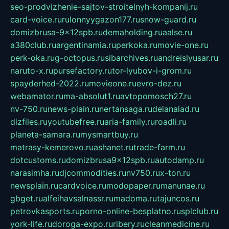
seo-prodvizhenie-sajtov-stroitelnyh-kompanij.ru
card-voice.ru
rulonnyygazon177.ru
snow-guard.ru
domizbrusa-9x12spb.ru
demaholding.ru
aalse.ru
a380club.ru
argentinamia.ru
perkoka.ru
movie-one.ru
perk-oka.ru
g-octopus.ru
sibarchives.ru
andreislyusar.ru
naruto-x.ru
pursefactory.ru
tor-lyubov-i-grom.ru
spayderhed-2022.ru
movieone.ru
evro-dez.ru
webamator.ru
ma-absolut1.ru
avtopomosch27.ru
nv-750.ru
news-plain.ru
nertansaga.ru
delanalad.ru
dizfiles.ru
youtubefree.ru
aria-family.ru
roadli.ru
planeta-samara.ru
mysmartbuy.ru
matrasy-kemerovo.ru
ashanet.ru
trade-farm.ru
dotcustoms.ru
domizbrusa9x12spb.ru
autodamp.ru
narasimha.ru
djcommodities.ru
nv750.ru
x-ton.ru
newsplain.ru
cardvoice.ru
modopaper.ru
manunae.ru
gbget.ru
alfeihavsalnassr.ru
madoma.ru
tajuncos.ru
petrovkasports.ru
porno-online-besplatno.ru
splclub.ru
york-life.ru
doroga-expo.ru
ribery.ru
cleanmedicine.ru