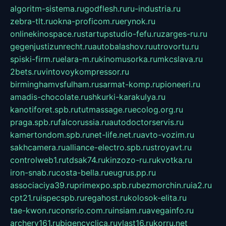
algoritm-sistema.ru
godflesh.ru
ru-industria.ru
zebra-tlt.ru
okna-proficom.ru
erynok.ru
onlinekinospace.ru
startupstudio-fefu.ru
zarges-ru.ru
gegenjustizunrecht.ru
autobalashov.ru
utrovortu.ru
spiski-firm.ru
elara-m.ru
kinomusorka.ru
mkcslava.ru
2bets.ru
vintovoykompressor.ru
birminghamvsfulham.ru
sarmat-komp.ru
pioneeri.ru
amadis-chocolate.ru
shkurki-karakulya.ru
kanotiforet.spb.ru
tutmassage.ru
ecolog.org.ru
praga.spb.ru
falcorussia.ru
autodoctorservis.ru
kamertondom.spb.ru
net-life.net.ru
avto-vozim.ru
sakhcamera.ru
alliance-electro.spb.ru
stroyavt.ru
controlweb1.ru
tdsak74.ru
kinzozo-ru.ru
kvotka.ru
iron-snab.ru
costa-bella.ru
eugrus.pp.ru
associaciya39.ru
primexpo.spb.ru
bezmorchin.ru
ia2.ru
cpt21.ru
ispecspb.ru
regahost.ru
kolosok-elita.ru
tae-kwon.ru
consrio.com.ru
insiam.ru
avegainfo.ru
archery161.ru
bigencyclica.ru
vlast16.ru
korru.net