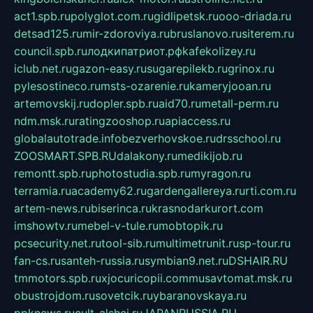
act1.spb.ru
polyglot.com.ru
gidlipetsk.ru
ooo-driada.ru
detsad125.ru
mir-zdoroviya.ru
bruslanovo.ru
siterem.ru
council.spb.ru
лодкипатриот.рф
kafekolizey.ru
iclub.net.ru
gazon-easy.ru
sugarepilekb.ru
grinox.ru
pylesostineco.ru
msts-ozarenie.ru
kameryjooan.ru
artemovskij.ru
dopler.spb.ru
aid70.ru
metall-perm.ru
ndm.msk.ru
ratingzooshop.ru
apiaccess.ru
globalautotrade.info
bezverhovskoe.ru
drsschool.ru
ZOOSMART.SPB.RU
dalakony.ru
medikijob.ru
remontt.spb.ru
photostudia.spb.ru
myragon.ru
terramia.ru
academy62.ru
gardengallereya.ru
rti.com.ru
artem-news.ru
biserinca.ru
krasnodarkurort.com
imshowtv.ru
mebel-v-tule.ru
mobtopik.ru
pcsecurity.net.ru
tool-sib.ru
multimetrunit.ru
sp-tour.ru
fan-cs.ru
santeh-russia.ru
symbian9.net.ru
DSHAIR.RU
tmmotors.spb.ru
xjocuricopii.com
musavtomat.msk.ru
obustrojdom.ru
sovetcik.ru
ybaranovskaya.ru
ppknews.ru
cult-alshei.ru
JAPANRUSSIA.RU