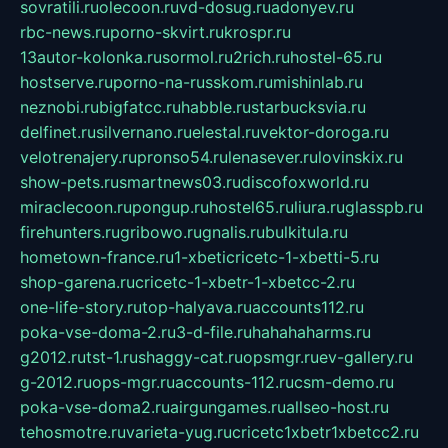
sovratili.ru
olecoon.ru
vd-dosug.ru
adonyev.ru
rbc-news.ru
porno-skvirt.ru
krospr.ru
13autor-kolonka.ru
sormol.ru
2rich.ru
hostel-65.ru
hostserve.ru
porno-na-russkom.ru
mishinlab.ru
neznobi.ru
bigfatcc.ru
habble.ru
starbucksvia.ru
delfinet.ru
silvernano.ru
elestal.ru
vektor-doroga.ru
velotrenajery.ru
pronso54.ru
lenasever.ru
lovinskix.ru
show-pets.ru
smartnews03.ru
discofoxworld.ru
miraclecoon.ru
pongup.ru
hostel65.ru
liura.ru
glasspb.ru
firehunters.ru
gribowo.ru
gnalis.ru
bulkitula.ru
hometown-france.ru
1-xbeticricetc-1-xbetti-5.ru
shop-garena.ru
cricetc-1-xbetr-1-xbetcc-2.ru
one-life-story.ru
top-halyava.ru
accounts112.ru
poka-vse-doma-2.ru
3-d-file.ru
hahahaharms.ru
g2012.ru
tst-1.ru
shaggy-cat.ru
opsmgr.ru
ev-gallery.ru
g-2012.ru
ops-mgr.ru
accounts-112.ru
csm-demo.ru
poka-vse-doma2.ru
airgungames.ru
allseo-host.ru
tehosmotre.ru
varieta-yug.ru
cricetc1xbetr1xbetcc2.ru