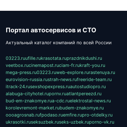
Портал автосервисов и СТО
Актуальный каталог компаний по всей России
03223.ru
ufille.ru
krasotata.ru
prazdnikdushi.ru
veetbox.ru
cinemapost.ru
ciam-fr.ru
kraft-you.ru
mega-press.ru
03223.ru
web-explore.ru
rastenuya.ru
eurovision-russia.ru
strah-news.ru
freeride-team.ru
itrack-24.ru
sexshopexpress.ru
autostudiopro.ru
alabuga-cityhotel.ru
pornv.ru
atlantpereezd.ru
bud-em-znakomye.ru
a-cdc.ru
elektrostal-news.ru
korolevremont-market.ru
budem-znakomye.ru
oooagrosnab.ru
fpodaso.ru
emfire.ru
pro-otdelky.ru
ukrasotki.ru
seksuzbek.ru
seks-uzbek.ru
porno-vk.ru