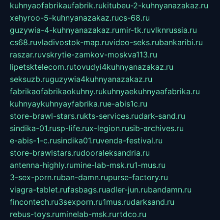
kuhnyaofabrikaufabrik.ru
kitubeu-2-kuhnyanazakaz.ru
xehyroo-5-kuhnyanazakaz.ru
cs-68.ru
guzywia-4-kuhnyanazakaz.ru
mir-tk.ru
vlknrussia.ru
cs68.ru
vladivostok-map.ru
video-seks.ru
bankaribi.ru
raszar.ru
vskrytie-zamkov-moskva113.ru
lipetsktelecom.ru
tovudyi4kuhnyanazakaz.ru
seksuzb.ru
guzywia4kuhnyanazakaz.ru
fabrikaofabrikaokuhny.ru
kuhnyaekuhnyaafabrika.ru
kuhnyaykuhnyayfabrika.ru
e-abis1c.ru
store-brawl-stars.ru
kts-services.ru
dark-sand.ru
sindika-01.ru
sp-life.ru
x-legion.ru
sib-archives.ru
e-abis-1-c.ru
sindika01.ru
venda-festival.ru
store-brawlstars.ru
dooraleksandria.ru
antenna-highly.ru
mine-lab-msk.ru
1-mus.ru
3-sex-porn.ru
ban-damn.ru
purse-factory.ru
viagra-tablet.ru
fasbags.ru
adler-jun.ru
bandamn.ru
fincontech.ru
3sexporn.ru
1mus.ru
darksand.ru
rebus-toys.ru
minelab-msk.ru
rtdco.ru