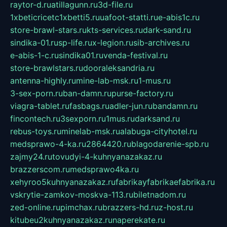
raytor-d.ru
atillagunn.ru
3d-file.ru
1xbeticricetc1xbetti5.ru
uafoot-statti.ru
e-abis1c.ru
store-brawl-stars.ru
kts-services.ru
dark-sand.ru
sindika-01.ru
sp-life.ru
x-legion.ru
sib-archives.ru
e-abis-1-c.ru
sindika01.ru
venda-festival.ru
store-brawlstars.ru
dooraleksandria.ru
antenna-highly.ru
mine-lab-msk.ru
1-mus.ru
3-sex-porn.ru
ban-damn.ru
purse-factory.ru
viagra-tablet.ru
fasbags.ru
adler-jun.ru
bandamn.ru
fincontech.ru
3sexporn.ru
1mus.ru
darksand.ru
rebus-toys.ru
minelab-msk.ru
alabuga-cityhotel.ru
medsprawo-4-ka.ru
2864420.ru
blagodarenie-spb.ru
zajmy24.ru
tovudyi-4-kuhnyanazakaz.ru
brazzerscom.ru
medsprawo4ka.ru
xehyroo5kuhnyanazakaz.ru
fabrikayfabrikaefabrika.ru
vskrytie-zamkov-moskva-113.ru
biletnadom.ru
zed-online.ru
pimchax.ru
brazzers-hd.ru
z-host.ru
kitubeu2kuhnyanazakaz.ru
naperekate.ru