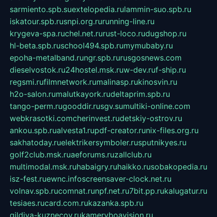
sarmiento.spb.su
extelopedia.ru
lammin-suo.spb.ru
iskatour.spb.ru
snpi.org.ru
running-line.ru
krygeva-spa.ru
chel.net.ru
rust-loco.ru
dugshop.ru
hl-beta.spb.ru
school494.spb.ru
mymubaby.ru
epoha-metalband.ru
ngr.spb.ru
rusgosnews.com
dieselvostok.ru
24hostel.msk.ru
w-dev.ru
f-ship.ru
regsmi.ru
filmnetwork.ru
malinasp.ru
kinosvin.ru
h2o-salon.ru
malutkayork.ru
deltaprim.spb.ru
tango-perm.ru
gooddir.ru
sgv.su
multiki-online.com
webkrasotki.com
cherinvest.ru
detskiy-ostrov.ru
ankou.spb.ru
alvesta1.ru
pdf-creator.ru
nix-files.org.ru
sakhatoday.ru
elektrikersymboler.ru
sputnikyes.ru
golf2club.msk.ru
aeforums.ru
zallclub.ru
multimodal.msk.ru
habaigry.ru
haikko.ru
sobakopedia.ru
isz-fest.ru
ewnc.info
screensaver-clock.net.ru
volnav.spb.ru
comnat.ru
npf.net.ru
7bit.pp.ru
kalugatur.ru
tesiaes.ru
card.com.ru
kazanka.spb.ru
gildiya-kuznecov.ru
kameryboavision.ru