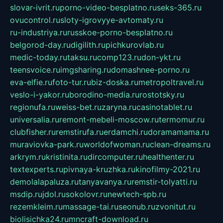
slovar-ivrit.ru
porno-video-besplatno.ru
seks-365.ru
ovucontrol.ru
sloty-igrovyye-avtomaty.ru
ru-industriya.ru
russkoe-porno-besplatno.ru
belgorod-day.ru
digilith.ru
pichkurovlab.ru
medic-today.ru
taksu.ru
comp123.ru
don-ykt.ru
teensvoice.ru
imgsharing.ru
domashnee-porno.ru
eva-elfie.ru
foto-tur.ru
biz-doska.ru
metropoltravel.ru
veslo-i-yakor.ru
borodino-media.ru
rostotsky.ru
regionufa.ru
weiss-bet.ru
zaryna.ru
casinotablet.ru
universalia.ru
remont-mebeli-moscow.ru
termomur.ru
clubfisher.ru
remstirufa.ru
erdamchi.ru
doramamama.ru
muraviovka-park.ru
worldofwoman.ru
clean-dreams.ru
arkrym.ru
kristinita.ru
dircomputer.ru
healthenter.ru
textexperts.ru
pivnaya-kruzhka.ru
kinofilmy-2021.ru
demolalapaluza.ru
tanyavanya.ru
remstir-tolyatti.ru
msdip.ru
jdol.ru
sokolovr.ru
newtech-spb.ru
rezemkleim.ru
massage-tai.ru
seonub.ru
zvonitut.ru
biolisichka24.ru
mncraft-download.ru