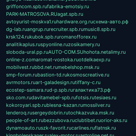
griffoncom.spb.ru
fabrika-emotsiy.ru
PARK-MATROSOVA.RU
agat.spb.ru
avtoyurist-moskva1.ru
hardware.org.ru
схема-авто.рф
dg-lab.ru
angrup.ru
recruiter.spb.ru
music8.spb.ru
krsk124.ru
kubok.spb.ru
romanofforex.ru
analitikaplus.ru
spyonline.ru
zosikamery.ru
sloboda-ural.pp.ru
AUTO-COM.SU
hohota.net
alimy.ru
online-z.com
aromat-vostoka.ru
otdelkaexp.ru
mobilvest.ru
bbd.net.ru
mebelshop.msk.ru
smp-forum.ru
bastion-td.ru
kosmoscreative.ru
avrmotors.ru
art-galadesign.ru
tiffany-c.ru
ecostep-samara.ru
d-p.spb.ru
галактика73.рф
sko.com.ru
davitamebel-spb.ru
fotsis.ru
tesiaes.ru
kokoroyari.spb.ru
blesna-kazan.ru
mossilver.ru
lenderoq.ru
sergeydobrin.ru
tochkazvuka.msk.ru
people-of-art.ru
bezzubova.ru
clubtibet.ru
orior-aks.ru
dynamoauto.ru
szk-favorit.ru
carlines.ru
flatnsk.ru
kingbolenskaner.ru
alex-motor.ru
astroline.net.ru