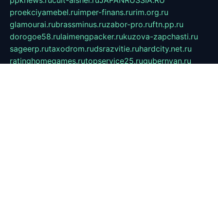
proekciyamebel.ru
imper-finans.ru
rim.org.ru
glamourai.ru
brassminus.ru
zabor-pro.ru
ftn.pp.ru
dorogoe58.ru
laimengpacker.ru
kuzova-zapchasti.ru
sageerp.ru
taxodrom.ru
dsrazvitie.ru
hardcity.net.ru
ratinghomegames.ru
topservice25.ru
gubernyan.ru
gtglasslined.ru
ii4.ru
tssport.spb.ru
andorra24.com
blackwallstreet.ru
oboimos.ru
optim-doors.com.ru
ikuch.ru
nycr.org.ru
npa21.ru
vremya-ch.spb.ru
desert000.ru
ivtorgi.ru
ifiori.ru
catalog-statei.ru
dcv.org.ru
spetsmaster174.ru
ipkameryhiseeu.ru
dum26.ru
ruspol.spb.ru
fr-opendp.ru
kam-solnyshko.ru
cheyenne-arapaho.ru
sevzapmetal.spb.ru
ted-lapidus.spb.ru
parasite-eliminator.ru
sigma-complete.ru
modernworld.ru
dama-moda.ru
eholot-group.ru
sk-nvkz.ru
DRONGOLD.RU
democratia2.ru
i-farmer.ru
mass-sport.org
jablonex.spb.ru
bookmess.ru
linkword.ru