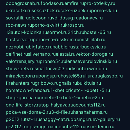
oooagrosnab.ru
fpodaso.ru
emfire.ru
pro-otdelky.ru
ukrasotki.ru
seksuzbek.ru
seks-uzbek.ru
porno-vk.ru
sovratili.ru
olecoon.ru
vd-dosug.ru
adonyev.ru
rbc-news.ru
porno-skvirt.ru
krospr.ru
13autor-kolonka.ru
sormol.ru
2rich.ru
hostel-65.ru
hostserve.ru
porno-na-russkom.ru
mishinlab.ru
neznobi.ru
bigfatcc.ru
habble.ru
starbucksvia.ru
delfinet.ru
silvernano.ru
elestal.ru
vektor-doroga.ru
velotrenajery.ru
pronso54.ru
lenasever.ru
lovinskix.ru
show-pets.ru
smartnews03.ru
discofoxworld.ru
miraclecoon.ru
pongup.ru
hostel65.ru
liura.ru
glasspb.ru
firehunters.ru
gribowo.ru
gnalis.ru
bulkitula.ru
hometown-france.ru
1-xbeticricetc-1-xbetti-5.ru
shop-garena.ru
cricetc-1-xbetr-1-xbetcc-2.ru
one-life-story.ru
top-halyava.ru
accounts112.ru
poka-vse-doma-2.ru
3-d-file.ru
hahahaharms.ru
g2012.ru
tst-1.ru
shaggy-cat.ru
opsmgr.ru
ev-gallery.ru
g-2012.ru
ops-mgr.ru
accounts-112.ru
csm-demo.ru