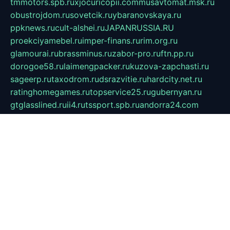
tmmotors.spb.ru
xjocuricopii.com
musavtomat.msk.ru
obustrojdom.ru
sovetcik.ru
ybaranovskaya.ru
ppknews.ru
cult-alshei.ru
JAPANRUSSIA.RU
proekciyamebel.ru
imper-finans.ru
rim.org.ru
glamourai.ru
brassminus.ru
zabor-pro.ru
ftn.pp.ru
dorogoe58.ru
laimengpacker.ru
kuzova-zapchasti.ru
sageerp.ru
taxodrom.ru
dsrazvitie.ru
hardcity.net.ru
ratinghomegames.ru
topservice25.ru
gubernyan.ru
gtglasslined.ru
ii4.ru
tssport.spb.ru
andorra24.com
blackwallstreet.ru
oboimos.ru
optim-doors.com.ru
ikuch.ru
nycr.org.ru
npa21.ru
vremya-ch.spb.ru
desert000.ru
ivtorgi.ru
ifiori.ru
catalog-statei.ru
dcv.org.ru
spetsmaster174.ru
ipkameryhiseeu.ru
dum26.ru
ruspol.spb.ru
fr-opendp.ru
kam-solnyshko.ru
cheyenne-arapaho.ru
sevzapmetal.spb.ru
ted-lapidus.spb.ru
parasite-eliminator.ru
sigma-complete.ru
modernworld.ru
dama-moda.ru
eholot-group.ru
sk-nvkz.ru
DRONGOLD.RU