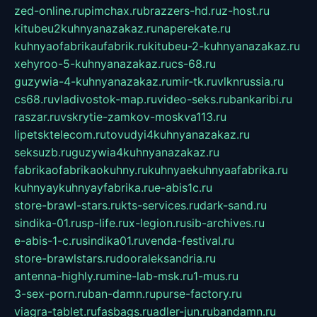
zed-online.ru
pimchax.ru
brazzers-hd.ru
z-host.ru
kitubeu2kuhnyanazakaz.ru
naperekate.ru
kuhnyaofabrikaufabrik.ru
kitubeu-2-kuhnyanazakaz.ru
xehyroo-5-kuhnyanazakaz.ru
cs-68.ru
guzywia-4-kuhnyanazakaz.ru
mir-tk.ru
vlknrussia.ru
cs68.ru
vladivostok-map.ru
video-seks.ru
bankaribi.ru
raszar.ru
vskrytie-zamkov-moskva113.ru
lipetsktelecom.ru
tovudyi4kuhnyanazakaz.ru
seksuzb.ru
guzywia4kuhnyanazakaz.ru
fabrikaofabrikaokuhny.ru
kuhnyaekuhnyaafabrika.ru
kuhnyaykuhnyayfabrika.ru
e-abis1c.ru
store-brawl-stars.ru
kts-services.ru
dark-sand.ru
sindika-01.ru
sp-life.ru
x-legion.ru
sib-archives.ru
e-abis-1-c.ru
sindika01.ru
venda-festival.ru
store-brawlstars.ru
dooraleksandria.ru
antenna-highly.ru
mine-lab-msk.ru
1-mus.ru
3-sex-porn.ru
ban-damn.ru
purse-factory.ru
viagra-tablet.ru
fasbags.ru
adler-jun.ru
bandamn.ru