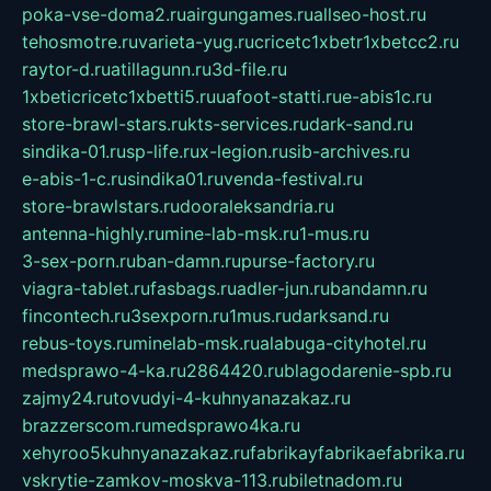
poka-vse-doma2.ru
airgungames.ru
allseo-host.ru
tehosmotre.ru
varieta-yug.ru
cricetc1xbetr1xbetcc2.ru
raytor-d.ru
atillagunn.ru
3d-file.ru
1xbeticricetc1xbetti5.ru
uafoot-statti.ru
e-abis1c.ru
store-brawl-stars.ru
kts-services.ru
dark-sand.ru
sindika-01.ru
sp-life.ru
x-legion.ru
sib-archives.ru
e-abis-1-c.ru
sindika01.ru
venda-festival.ru
store-brawlstars.ru
dooraleksandria.ru
antenna-highly.ru
mine-lab-msk.ru
1-mus.ru
3-sex-porn.ru
ban-damn.ru
purse-factory.ru
viagra-tablet.ru
fasbags.ru
adler-jun.ru
bandamn.ru
fincontech.ru
3sexporn.ru
1mus.ru
darksand.ru
rebus-toys.ru
minelab-msk.ru
alabuga-cityhotel.ru
medsprawo-4-ka.ru
2864420.ru
blagodarenie-spb.ru
zajmy24.ru
tovudyi-4-kuhnyanazakaz.ru
brazzerscom.ru
medsprawo4ka.ru
xehyroo5kuhnyanazakaz.ru
fabrikayfabrikaefabrika.ru
vskrytie-zamkov-moskva-113.ru
biletnadom.ru