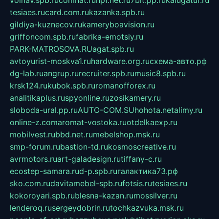
volnav.spb.ru
comnat.ru
npf.net.ru
7bit.pp.ru
kalugatur.ru
tesiaes.ru
card.com.ru
kazanka.spb.ru
gildiya-kuznecov.ru
kameryboavision.ru
griffoncom.spb.ru
fabrika-emotsiy.ru
PARK-MATROSOVA.RU
agat.spb.ru
avtoyurist-moskva1.ru
hardware.org.ru
схема-авто.рф
dg-lab.ru
angrup.ru
recruiter.spb.ru
music8.spb.ru
krsk124.ru
kubok.spb.ru
romanofforex.ru
analitikaplus.ru
spyonline.ru
zosikamery.ru
sloboda-ural.pp.ru
AUTO-COM.SU
hohota.net
alimy.ru
online-z.com
aromat-vostoka.ru
otdelkaexp.ru
mobilvest.ru
bbd.net.ru
mebelshop.msk.ru
smp-forum.ru
bastion-td.ru
kosmoscreative.ru
avrmotors.ru
art-galadesign.ru
tiffany-c.ru
ecostep-samara.ru
d-p.spb.ru
галактика73.рф
sko.com.ru
davitamebel-spb.ru
fotsis.ru
tesiaes.ru
kokoroyari.spb.ru
blesna-kazan.ru
mossilver.ru
lenderoq.ru
sergeydobrin.ru
tochkazvuka.msk.ru