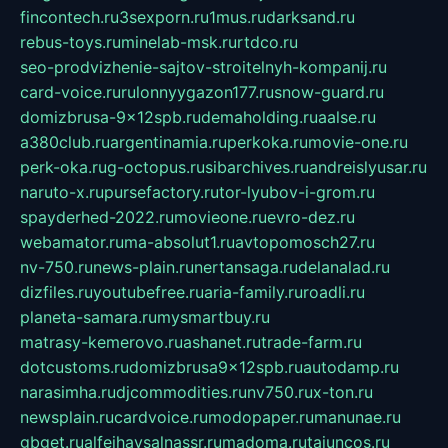
fincontech.ru
3sexporn.ru
1mus.ru
darksand.ru
rebus-toys.ru
minelab-msk.ru
rtdco.ru
seo-prodvizhenie-sajtov-stroitelnyh-kompanij.ru
card-voice.ru
rulonnyygazon177.ru
snow-guard.ru
domizbrusa-9x12spb.ru
demaholding.ru
aalse.ru
a380club.ru
argentinamia.ru
perkoka.ru
movie-one.ru
perk-oka.ru
g-octopus.ru
sibarchives.ru
andreislyusar.ru
naruto-x.ru
pursefactory.ru
tor-lyubov-i-grom.ru
spayderhed-2022.ru
movieone.ru
evro-dez.ru
webamator.ru
ma-absolut1.ru
avtopomosch27.ru
nv-750.ru
news-plain.ru
nertansaga.ru
delanalad.ru
dizfiles.ru
youtubefree.ru
aria-family.ru
roadli.ru
planeta-samara.ru
mysmartbuy.ru
matrasy-kemerovo.ru
ashanet.ru
trade-farm.ru
dotcustoms.ru
domizbrusa9x12spb.ru
autodamp.ru
narasimha.ru
djcommodities.ru
nv750.ru
x-ton.ru
newsplain.ru
cardvoice.ru
modopaper.ru
manunae.ru
gbget.ru
alfeihavsalnassr.ru
madoma.ru
tajuncos.ru