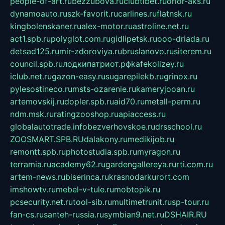
people-of-art.ru
bezzubova.ru
clubtibet.ru
orior-aks.ru
dynamoauto.ru
szk-favorit.ru
carlines.ru
flatnsk.ru
kingbolenskaner.ru
alex-motor.ru
astroline.net.ru
act1.spb.ru
polyglot.com.ru
gidlipetsk.ru
ooo-driada.ru
detsad125.ru
mir-zdoroviya.ru
bruslanovo.ru
siterem.ru
council.spb.ru
лодкипатриот.рф
kafekolizey.ru
iclub.net.ru
gazon-easy.ru
sugarepilekb.ru
grinox.ru
pylesostineco.ru
msts-ozarenie.ru
kameryjooan.ru
artemovskij.ru
dopler.spb.ru
aid70.ru
metall-perm.ru
ndm.msk.ru
ratingzooshop.ru
apiaccess.ru
globalautotrade.info
bezverhovskoe.ru
drsschool.ru
ZOOSMART.SPB.RU
dalakony.ru
medikijob.ru
remontt.spb.ru
photostudia.spb.ru
myragon.ru
terramia.ru
academy62.ru
gardengallereya.ru
rti.com.ru
artem-news.ru
biserinca.ru
krasnodarkurort.com
imshowtv.ru
mebel-v-tule.ru
mobtopik.ru
pcsecurity.net.ru
tool-sib.ru
multimetrunit.ru
sp-tour.ru
fan-cs.ru
santeh-russia.ru
symbian9.net.ru
DSHAIR.RU