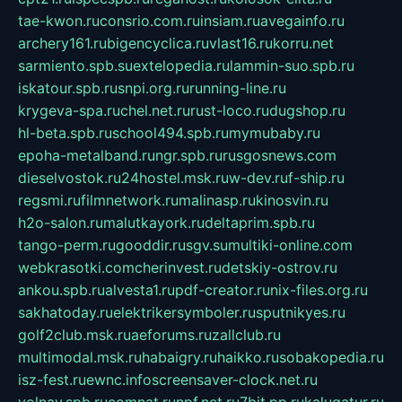
tae-kwon.ru
consrio.com.ru
insiam.ru
avegainfo.ru
archery161.ru
bigencyclica.ru
vlast16.ru
korru.net
sarmiento.spb.su
extelopedia.ru
lammin-suo.spb.ru
iskatour.spb.ru
snpi.org.ru
running-line.ru
krygeva-spa.ru
chel.net.ru
rust-loco.ru
dugshop.ru
hl-beta.spb.ru
school494.spb.ru
mymubaby.ru
epoha-metalband.ru
ngr.spb.ru
rusgosnews.com
dieselvostok.ru
24hostel.msk.ru
w-dev.ru
f-ship.ru
regsmi.ru
filmnetwork.ru
malinasp.ru
kinosvin.ru
h2o-salon.ru
malutkayork.ru
deltaprim.spb.ru
tango-perm.ru
gooddir.ru
sgv.su
multiki-online.com
webkrasotki.com
cherinvest.ru
detskiy-ostrov.ru
ankou.spb.ru
alvesta1.ru
pdf-creator.ru
nix-files.org.ru
sakhatoday.ru
elektrikersymboler.ru
sputnikyes.ru
golf2club.msk.ru
aeforums.ru
zallclub.ru
multimodal.msk.ru
habaigry.ru
haikko.ru
sobakopedia.ru
isz-fest.ru
ewnc.info
screensaver-clock.net.ru