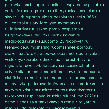
petrovkasports.ru
porno-online-besplatno.ru
splclub.ru
york-life.ru
doroga-expo.ru
ribery.ru
cleanmedicine.ru
slovar-ivrit.ru
porno-video-besplatno.ru
seks-365.ru
ovucontrol.ru
sloty-igrovyye-avtomaty.ru
ru-industriya.ru
russkoe-porno-besplatno.ru
belgorod-day.ru
digilith.ru
pichkurovlab.ru
medic-today.ru
taksu.ru
comp123.ru
don-ykt.ru
teensvoice.ru
imgsharing.ru
domashnee-porno.ru
eva-elfie.ru
foto-tur.ru
biz-doska.ru
metropoltravel.ru
veslo-i-yakor.ru
borodino-media.ru
rostotsky.ru
regionufa.ru
weiss-bet.ru
zaryna.ru
casinotablet.ru
universalia.ru
remont-mebeli-moscow.ru
termomur.ru
clubfisher.ru
remstirufa.ru
erdamchi.ru
doramamama.ru
muraviovka-park.ru
worldofwoman.ru
clean-dreams.ru
arkrym.ru
kristinita.ru
dircomputer.ru
healthenter.ru
textexperts.ru
pivnaya-kruzhka.ru
kinofilmy-2021.ru
demolalapaluza.ru
tanyavanya.ru
remstir-tolyatti.ru
msdip.ru
jdol.ru
sokolovr.ru
newtech-spb.ru