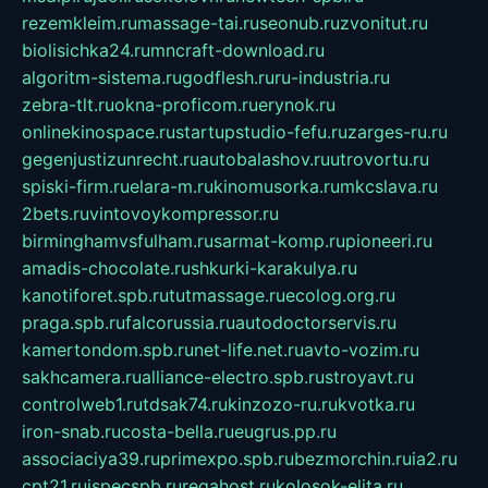
rezemkleim.ru
massage-tai.ru
seonub.ru
zvonitut.ru
biolisichka24.ru
mncraft-download.ru
algoritm-sistema.ru
godflesh.ru
ru-industria.ru
zebra-tlt.ru
okna-proficom.ru
erynok.ru
onlinekinospace.ru
startupstudio-fefu.ru
zarges-ru.ru
gegenjustizunrecht.ru
autobalashov.ru
utrovortu.ru
spiski-firm.ru
elara-m.ru
kinomusorka.ru
mkcslava.ru
2bets.ru
vintovoykompressor.ru
birminghamvsfulham.ru
sarmat-komp.ru
pioneeri.ru
amadis-chocolate.ru
shkurki-karakulya.ru
kanotiforet.spb.ru
tutmassage.ru
ecolog.org.ru
praga.spb.ru
falcorussia.ru
autodoctorservis.ru
kamertondom.spb.ru
net-life.net.ru
avto-vozim.ru
sakhcamera.ru
alliance-electro.spb.ru
stroyavt.ru
controlweb1.ru
tdsak74.ru
kinzozo-ru.ru
kvotka.ru
iron-snab.ru
costa-bella.ru
eugrus.pp.ru
associaciya39.ru
primexpo.spb.ru
bezmorchin.ru
ia2.ru
cpt21.ru
ispecspb.ru
regahost.ru
kolosok-elita.ru