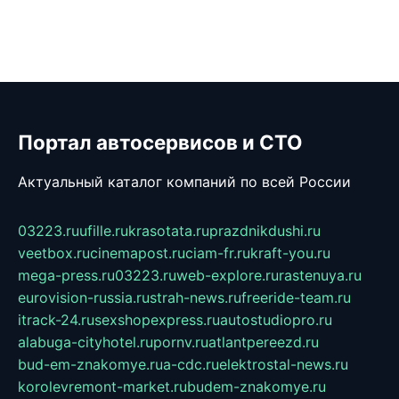
Портал автосервисов и СТО
Актуальный каталог компаний по всей России
03223.ru
ufille.ru
krasotata.ru
prazdnikdushi.ru
veetbox.ru
cinemapost.ru
ciam-fr.ru
kraft-you.ru
mega-press.ru
03223.ru
web-explore.ru
rastenuya.ru
eurovision-russia.ru
strah-news.ru
freeride-team.ru
itrack-24.ru
sexshopexpress.ru
autostudiopro.ru
alabuga-cityhotel.ru
pornv.ru
atlantpereezd.ru
bud-em-znakomye.ru
a-cdc.ru
elektrostal-news.ru
korolevremont-market.ru
budem-znakomye.ru