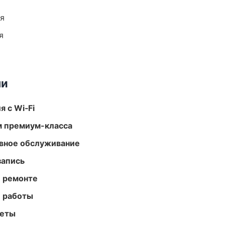
ия
я
ми
 с Wi‑Fi
м премиум-класса
вное обслуживание
запись
и ремонте
е работы
меты