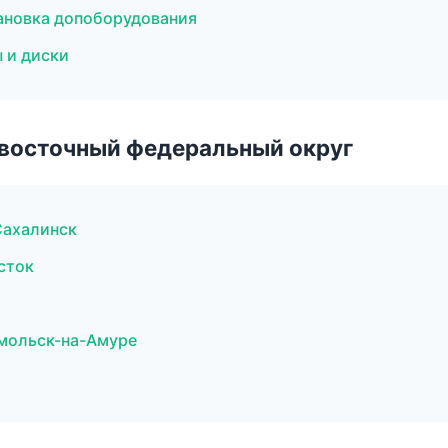
ановка допоборудования
ы и диски
евосточный федеральный округ
Сахалинск
сток
омольск-на-Амуре