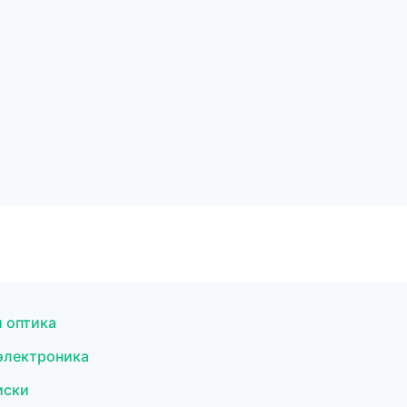
и оптика
 электроника
иски