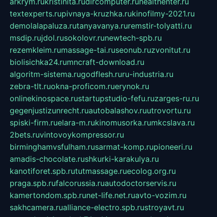
arkrym.ru
kristinita.ru
dircomputer.ru
healthenter.ru
textexperts.ru
pivnaya-kruzhka.ru
kinofilmy-2021.ru
demolalapaluza.ru
tanyavanya.ru
remstir-tolyatti.ru
msdip.ru
jdol.ru
sokolovr.ru
newtech-spb.ru
rezemkleim.ru
massage-tai.ru
seonub.ru
zvonitut.ru
biolisichka24.ru
mncraft-download.ru
algoritm-sistema.ru
godflesh.ru
ru-industria.ru
zebra-tlt.ru
okna-proficom.ru
erynok.ru
onlinekinospace.ru
startupstudio-fefu.ru
zarges-ru.ru
gegenjustizunrecht.ru
autobalashov.ru
utrovortu.ru
spiski-firm.ru
elara-m.ru
kinomusorka.ru
mkcslava.ru
2bets.ru
vintovoykompressor.ru
birminghamvsfulham.ru
sarmat-komp.ru
pioneeri.ru
amadis-chocolate.ru
shkurki-karakulya.ru
kanotiforet.spb.ru
tutmassage.ru
ecolog.org.ru
praga.spb.ru
falcorussia.ru
autodoctorservis.ru
kamertondom.spb.ru
net-life.net.ru
avto-vozim.ru
sakhcamera.ru
alliance-electro.spb.ru
stroyavt.ru