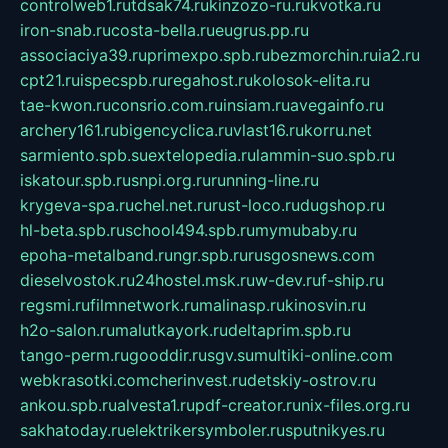
controlweb1.ru
tdsak74.ru
kinzozo-ru.ru
kvotka.ru
iron-snab.ru
costa-bella.ru
eugrus.pp.ru
associaciya39.ru
primexpo.spb.ru
bezmorchin.ru
ia2.ru
cpt21.ru
ispecspb.ru
regahost.ru
kolosok-elita.ru
tae-kwon.ru
consrio.com.ru
insiam.ru
avegainfo.ru
archery161.ru
bigencyclica.ru
vlast16.ru
korru.net
sarmiento.spb.su
extelopedia.ru
lammin-suo.spb.ru
iskatour.spb.ru
snpi.org.ru
running-line.ru
krygeva-spa.ru
chel.net.ru
rust-loco.ru
dugshop.ru
hl-beta.spb.ru
school494.spb.ru
mymubaby.ru
epoha-metalband.ru
ngr.spb.ru
rusgosnews.com
dieselvostok.ru
24hostel.msk.ru
w-dev.ru
f-ship.ru
regsmi.ru
filmnetwork.ru
malinasp.ru
kinosvin.ru
h2o-salon.ru
malutkayork.ru
deltaprim.spb.ru
tango-perm.ru
gooddir.ru
sgv.su
multiki-online.com
webkrasotki.com
cherinvest.ru
detskiy-ostrov.ru
ankou.spb.ru
alvesta1.ru
pdf-creator.ru
nix-files.org.ru
sakhatoday.ru
elektrikersymboler.ru
sputnikyes.ru