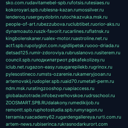
sko.com.ru
davitamebel-spb.ru
fotsis.ru
tesiaes.ru
kokoroyari.spb.ru
blesna-kazan.ru
mossilver.ru
lenderoq.ru
sergeydobrin.ru
tochkazvuka.msk.ru
people-of-art.ru
bezzubova.ru
clubtibet.ru
orior-aks.ru
dynamoauto.ru
szk-favorit.ru
carlines.ru
flatnsk.ru
kingbolenskaner.ru
alex-motor.ru
astroline.net.ru
act1.spb.ru
polyglot.com.ru
gidlipetsk.ru
ooo-driada.ru
detsad125.ru
mir-zdoroviya.ru
bruslanovo.ru
siterem.ru
council.spb.ru
лодкипатриот.рф
kafekolizey.ru
iclub.net.ru
gazon-easy.ru
sugarepilekb.ru
grinox.ru
pylesostineco.ru
msts-ozarenie.ru
kameryjooan.ru
artemovskij.ru
dopler.spb.ru
aid70.ru
metall-perm.ru
ndm.msk.ru
ratingzooshop.ru
apiaccess.ru
globalautotrade.info
bezverhovskoe.ru
drsschool.ru
ZOOSMART.SPB.RU
dalakony.ru
medikijob.ru
remontt.spb.ru
photostudia.spb.ru
myragon.ru
terramia.ru
academy62.ru
gardengallereya.ru
rti.com.ru
artem-news.ru
biserinca.ru
krasnodarkurort.com