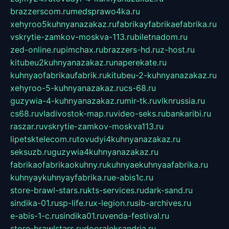
brazzerscom.ru
medsprawo4ka.ru
xehyroo5kuhnyanazakaz.ru
fabrikayfabrikaefabrika.ru
vskrytie-zamkov-moskva-113.ru
biletnadom.ru
zed-online.ru
pimchax.ru
brazzers-hd.ru
z-host.ru
kitubeu2kuhnyanazakaz.ru
naperekate.ru
kuhnyaofabrikaufabrik.ru
kitubeu-2-kuhnyanazakaz.ru
xehyroo-5-kuhnyanazakaz.ru
cs-68.ru
guzywia-4-kuhnyanazakaz.ru
mir-tk.ru
vlknrussia.ru
cs68.ru
vladivostok-map.ru
video-seks.ru
bankaribi.ru
raszar.ru
vskrytie-zamkov-moskva113.ru
lipetsktelecom.ru
tovudyi4kuhnyanazakaz.ru
seksuzb.ru
guzywia4kuhnyanazakaz.ru
fabrikaofabrikaokuhny.ru
kuhnyaekuhnyaafabrika.ru
kuhnyaykuhnyayfabrika.ru
e-abis1c.ru
store-brawl-stars.ru
kts-services.ru
dark-sand.ru
sindika-01.ru
sp-life.ru
x-legion.ru
sib-archives.ru
e-abis-1-c.ru
sindika01.ru
venda-festival.ru
store-brawlstars.ru
dooraleksandria.ru