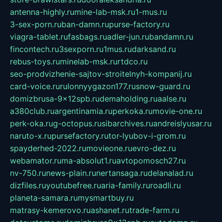
antenna-highly.ru
mine-lab-msk.ru
1-mus.ru
3-sex-porn.ru
ban-damn.ru
purse-factory.ru
viagra-tablet.ru
fasbags.ru
adler-jun.ru
bandamn.ru
fincontech.ru
3sexporn.ru
1mus.ru
darksand.ru
rebus-toys.ru
minelab-msk.ru
rtdco.ru
seo-prodvizhenie-sajtov-stroitelnyh-kompanij.ru
card-voice.ru
rulonnyygazon177.ru
snow-guard.ru
domizbrusa-9x12spb.ru
demaholding.ru
aalse.ru
a380club.ru
argentinamia.ru
perkoka.ru
movie-one.ru
perk-oka.ru
g-octopus.ru
sibarchives.ru
andreislyusar.ru
naruto-x.ru
pursefactory.ru
tor-lyubov-i-grom.ru
spayderhed-2022.ru
movieone.ru
evro-dez.ru
webamator.ru
ma-absolut1.ru
avtopomosch27.ru
nv-750.ru
news-plain.ru
nertansaga.ru
delanalad.ru
dizfiles.ru
youtubefree.ru
aria-family.ru
roadli.ru
planeta-samara.ru
mysmartbuy.ru
matrasy-kemerovo.ru
ashanet.ru
trade-farm.ru