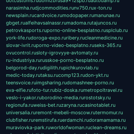
dotcustoms.ru
domizbrusa9x12spb.ru
autodamp.ru
narasimha.ru
djcommodities.ru
nv750.ru
x-ton.ru
newsplain.ru
cardvoice.ru
modopaper.ru
manunae.ru
gbget.ru
alfeihavsalnassr.ru
madoma.ru
tajuncos.ru
petrovkasports.ru
porno-online-besplatno.ru
splclub.ru
york-life.ru
doroga-expo.ru
ribery.ru
cleanmedicine.ru
slovar-ivrit.ru
porno-video-besplatno.ru
seks-365.ru
ovucontrol.ru
sloty-igrovyye-avtomaty.ru
ru-industriya.ru
russkoe-porno-besplatno.ru
belgorod-day.ru
digilith.ru
pichkurovlab.ru
medic-today.ru
taksu.ru
comp123.ru
don-ykt.ru
teensvoice.ru
imgsharing.ru
domashnee-porno.ru
eva-elfie.ru
foto-tur.ru
biz-doska.ru
metropoltravel.ru
veslo-i-yakor.ru
borodino-media.ru
rostotsky.ru
regionufa.ru
weiss-bet.ru
zaryna.ru
casinotablet.ru
universalia.ru
remont-mebeli-moscow.ru
termomur.ru
clubfisher.ru
remstirufa.ru
erdamchi.ru
doramamama.ru
muraviovka-park.ru
worldofwoman.ru
clean-dreams.ru