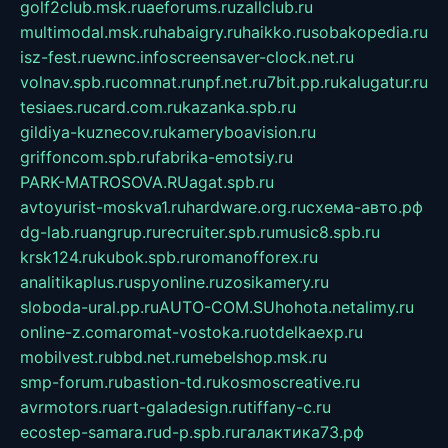
golf2club.msk.ru
aeforums.ru
zallclub.ru
multimodal.msk.ru
habaigry.ru
haikko.ru
sobakopedia.ru
isz-fest.ru
ewnc.info
screensaver-clock.net.ru
volnav.spb.ru
comnat.ru
npf.net.ru
7bit.pp.ru
kalugatur.ru
tesiaes.ru
card.com.ru
kazanka.spb.ru
gildiya-kuznecov.ru
kameryboavision.ru
griffoncom.spb.ru
fabrika-emotsiy.ru
PARK-MATROSOVA.RU
agat.spb.ru
avtoyurist-moskva1.ru
hardware.org.ru
схема-авто.рф
dg-lab.ru
angrup.ru
recruiter.spb.ru
music8.spb.ru
krsk124.ru
kubok.spb.ru
romanofforex.ru
analitikaplus.ru
spyonline.ru
zosikamery.ru
sloboda-ural.pp.ru
AUTO-COM.SU
hohota.net
alimy.ru
online-z.com
aromat-vostoka.ru
otdelkaexp.ru
mobilvest.ru
bbd.net.ru
mebelshop.msk.ru
smp-forum.ru
bastion-td.ru
kosmoscreative.ru
avrmotors.ru
art-galadesign.ru
tiffany-c.ru
ecostep-samara.ru
d-p.spb.ru
галактика73.рф