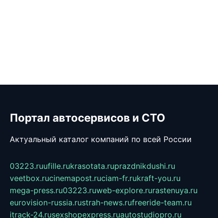
Портал автосервисов и СТО
Актуальный каталог компаний по всей России
03223.ru
ufille.ru
krasotata.ru
prazdnikdushi.ru
veetbox.ru
cinemapost.ru
ciam-fr.ru
kraft-you.ru
mega-press.ru
03223.ru
web-explore.ru
rastenuya.ru
eurovision-russia.ru
strah-news.ru
freeride-team.ru
itrack-24.ru
sexshopexpress.ru
autostudiopro.ru