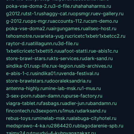
poka-vse-doma-2.ru
3-d-file.ru
hahahaharms.ru
g2012.ru
tst-1.ru
shaggy-cat.ru
opsmgr.ru
ev-gallery.ru
g-2012.ru
ops-mgr.ru
accounts-112.ru
csm-demo.ru
poka-vse-doma2.ru
airgungames.ru
allseo-host.ru
tehosmotre.ru
varieta-yug.ru
cricetc1xbetr1xbetcc2.ru
raytor-d.ru
atillagunn.ru
3d-file.ru
1xbeticricetc1xbetti5.ru
uafoot-statti.ru
e-abis1c.ru
store-brawl-stars.ru
kts-services.ru
dark-sand.ru
sindika-01.ru
sp-life.ru
x-legion.ru
sib-archives.ru
e-abis-1-c.ru
sindika01.ru
venda-festival.ru
store-brawlstars.ru
dooraleksandria.ru
antenna-highly.ru
mine-lab-msk.ru
1-mus.ru
3-sex-porn.ru
ban-damn.ru
purse-factory.ru
viagra-tablet.ru
fasbags.ru
adler-jun.ru
bandamn.ru
fincontech.ru
3sexporn.ru
1mus.ru
darksand.ru
rebus-toys.ru
minelab-msk.ru
alabuga-cityhotel.ru
medsprawo-4-ka.ru
2864420.ru
blagodarenie-spb.ru
zajmy24.ru
tovudyi-4-kuhnyanazakaz.ru