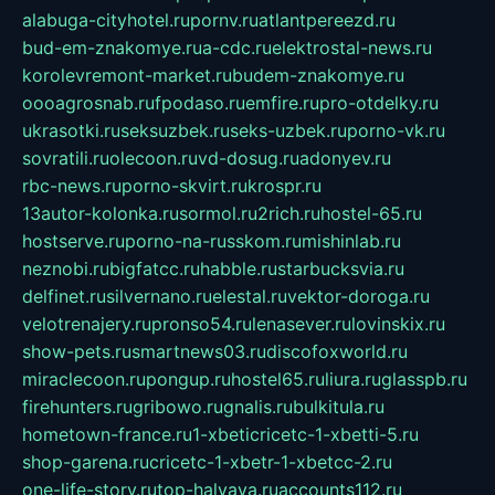
alabuga-cityhotel.ru
pornv.ru
atlantpereezd.ru
bud-em-znakomye.ru
a-cdc.ru
elektrostal-news.ru
korolevremont-market.ru
budem-znakomye.ru
oooagrosnab.ru
fpodaso.ru
emfire.ru
pro-otdelky.ru
ukrasotki.ru
seksuzbek.ru
seks-uzbek.ru
porno-vk.ru
sovratili.ru
olecoon.ru
vd-dosug.ru
adonyev.ru
rbc-news.ru
porno-skvirt.ru
krospr.ru
13autor-kolonka.ru
sormol.ru
2rich.ru
hostel-65.ru
hostserve.ru
porno-na-russkom.ru
mishinlab.ru
neznobi.ru
bigfatcc.ru
habble.ru
starbucksvia.ru
delfinet.ru
silvernano.ru
elestal.ru
vektor-doroga.ru
velotrenajery.ru
pronso54.ru
lenasever.ru
lovinskix.ru
show-pets.ru
smartnews03.ru
discofoxworld.ru
miraclecoon.ru
pongup.ru
hostel65.ru
liura.ru
glasspb.ru
firehunters.ru
gribowo.ru
gnalis.ru
bulkitula.ru
hometown-france.ru
1-xbeticricetc-1-xbetti-5.ru
shop-garena.ru
cricetc-1-xbetr-1-xbetcc-2.ru
one-life-story.ru
top-halyava.ru
accounts112.ru