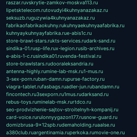
raszar.ru
vskrytie-zamkov-moskva113.ru
lipetsktelecom.ru
tovudyi4kuhnyanazakaz.ru
seksuzb.ru
guzywia4kuhnyanazakaz.ru
fabrikaofabrikaokuhny.ru
kuhnyaekuhnyaafabrika.ru
kuhnyaykuhnyayfabrika.ru
e-abis1c.ru
store-brawl-stars.ru
kts-services.ru
dark-sand.ru
sindika-01.ru
sp-life.ru
x-legion.ru
sib-archives.ru
e-abis-1-c.ru
sindika01.ru
venda-festival.ru
store-brawlstars.ru
dooraleksandria.ru
antenna-highly.ru
mine-lab-msk.ru
1-mus.ru
3-sex-porn.ru
ban-damn.ru
purse-factory.ru
viagra-tablet.ru
fasbags.ru
adler-jun.ru
bandamn.ru
fincontech.ru
3sexporn.ru
1mus.ru
darksand.ru
rebus-toys.ru
minelab-msk.ru
rtdco.ru
seo-prodvizhenie-sajtov-stroitelnyh-kompanij.ru
card-voice.ru
rulonnyygazon177.ru
snow-guard.ru
domizbrusa-9x12spb.ru
demaholding.ru
aalse.ru
a380club.ru
argentinamia.ru
perkoka.ru
movie-one.ru