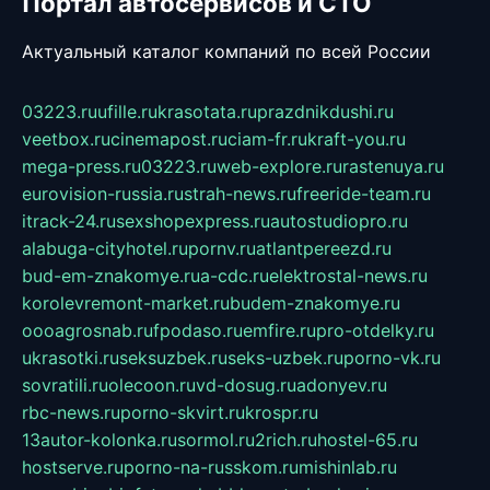
Портал автосервисов и СТО
Актуальный каталог компаний по всей России
03223.ru
ufille.ru
krasotata.ru
prazdnikdushi.ru
veetbox.ru
cinemapost.ru
ciam-fr.ru
kraft-you.ru
mega-press.ru
03223.ru
web-explore.ru
rastenuya.ru
eurovision-russia.ru
strah-news.ru
freeride-team.ru
itrack-24.ru
sexshopexpress.ru
autostudiopro.ru
alabuga-cityhotel.ru
pornv.ru
atlantpereezd.ru
bud-em-znakomye.ru
a-cdc.ru
elektrostal-news.ru
korolevremont-market.ru
budem-znakomye.ru
oooagrosnab.ru
fpodaso.ru
emfire.ru
pro-otdelky.ru
ukrasotki.ru
seksuzbek.ru
seks-uzbek.ru
porno-vk.ru
sovratili.ru
olecoon.ru
vd-dosug.ru
adonyev.ru
rbc-news.ru
porno-skvirt.ru
krospr.ru
13autor-kolonka.ru
sormol.ru
2rich.ru
hostel-65.ru
hostserve.ru
porno-na-russkom.ru
mishinlab.ru