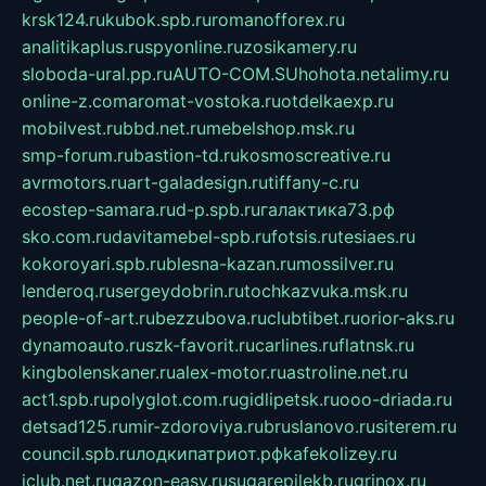
krsk124.ru
kubok.spb.ru
romanofforex.ru
analitikaplus.ru
spyonline.ru
zosikamery.ru
sloboda-ural.pp.ru
AUTO-COM.SU
hohota.net
alimy.ru
online-z.com
aromat-vostoka.ru
otdelkaexp.ru
mobilvest.ru
bbd.net.ru
mebelshop.msk.ru
smp-forum.ru
bastion-td.ru
kosmoscreative.ru
avrmotors.ru
art-galadesign.ru
tiffany-c.ru
ecostep-samara.ru
d-p.spb.ru
галактика73.рф
sko.com.ru
davitamebel-spb.ru
fotsis.ru
tesiaes.ru
kokoroyari.spb.ru
blesna-kazan.ru
mossilver.ru
lenderoq.ru
sergeydobrin.ru
tochkazvuka.msk.ru
people-of-art.ru
bezzubova.ru
clubtibet.ru
orior-aks.ru
dynamoauto.ru
szk-favorit.ru
carlines.ru
flatnsk.ru
kingbolenskaner.ru
alex-motor.ru
astroline.net.ru
act1.spb.ru
polyglot.com.ru
gidlipetsk.ru
ooo-driada.ru
detsad125.ru
mir-zdoroviya.ru
bruslanovo.ru
siterem.ru
council.spb.ru
лодкипатриот.рф
kafekolizey.ru
iclub.net.ru
gazon-easy.ru
sugarepilekb.ru
grinox.ru