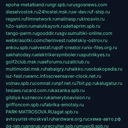
epoha-metalband.ru
ngr.spb.ru
rusgosnews.com
dieselvostok.ru
24hostel.msk.ru
w-dev.ru
f-ship.ru
regsmi.ru
filmnetwork.ru
malinasp.ru
kinosvin.ru
h2o-salon.ru
malutkayork.ru
deltaprim.spb.ru
tango-perm.ru
gooddir.ru
sgv.su
multiki-online.com
webkrasotki.com
cherinvest.ru
detskiy-ostrov.ru
ankou.spb.ru
alvesta1.ru
pdf-creator.ru
nix-files.org.ru
sakhatoday.ru
elektrikersymboler.ru
sputnikyes.ru
golf2club.msk.ru
aeforums.ru
zallclub.ru
multimodal.msk.ru
habaigry.ru
haikko.ru
sobakopedia.ru
isz-fest.ru
ewnc.info
screensaver-clock.net.ru
volnav.spb.ru
comnat.ru
npf.net.ru
7bit.pp.ru
kalugatur.ru
tesiaes.ru
card.com.ru
kazanka.spb.ru
gildiya-kuznecov.ru
kameryboavision.ru
griffoncom.spb.ru
fabrika-emotsiy.ru
PARK-MATROSOVA.RU
agat.spb.ru
avtoyurist-moskva1.ru
hardware.org.ru
схема-авто.рф
dg-lab.ru
angrup.ru
recruiter.spb.ru
music8.spb.ru