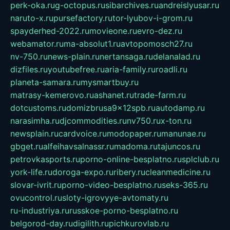
perk-oka.ru
g-octopus.ru
sibarchives.ru
andreislyusar.ru
naruto-x.ru
pursefactory.ru
tor-lyubov-i-grom.ru
spayderhed-2022.ru
movieone.ru
evro-dez.ru
webamator.ru
ma-absolut1.ru
avtopomosch27.ru
nv-750.ru
news-plain.ru
nertansaga.ru
delanalad.ru
dizfiles.ru
youtubefree.ru
aria-family.ru
roadli.ru
planeta-samara.ru
mysmartbuy.ru
matrasy-kemerovo.ru
ashanet.ru
trade-farm.ru
dotcustoms.ru
domizbrusa9x12spb.ru
autodamp.ru
narasimha.ru
djcommodities.ru
nv750.ru
x-ton.ru
newsplain.ru
cardvoice.ru
modopaper.ru
manunae.ru
gbget.ru
alfeihavsalnassr.ru
madoma.ru
tajuncos.ru
petrovkasports.ru
porno-online-besplatno.ru
splclub.ru
york-life.ru
doroga-expo.ru
ribery.ru
cleanmedicine.ru
slovar-ivrit.ru
porno-video-besplatno.ru
seks-365.ru
ovucontrol.ru
sloty-igrovyye-avtomaty.ru
ru-industriya.ru
russkoe-porno-besplatno.ru
belgorod-day.ru
digilith.ru
pichkurovlab.ru