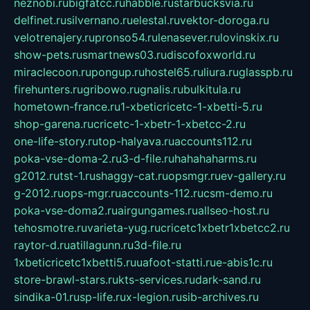
neznobi.ru
bigfatcc.ru
habble.ru
starbucksvia.ru
delfinet.ru
silvernano.ru
elestal.ru
vektor-doroga.ru
velotrenajery.ru
pronso54.ru
lenasever.ru
lovinskix.ru
show-pets.ru
smartnews03.ru
discofoxworld.ru
miraclecoon.ru
pongup.ru
hostel65.ru
liura.ru
glasspb.ru
firehunters.ru
gribowo.ru
gnalis.ru
bulkitula.ru
hometown-france.ru
1-xbeticricetc-1-xbetti-5.ru
shop-garena.ru
cricetc-1-xbetr-1-xbetcc-2.ru
one-life-story.ru
top-halyava.ru
accounts112.ru
poka-vse-doma-2.ru
3-d-file.ru
hahahaharms.ru
g2012.ru
tst-1.ru
shaggy-cat.ru
opsmgr.ru
ev-gallery.ru
g-2012.ru
ops-mgr.ru
accounts-112.ru
csm-demo.ru
poka-vse-doma2.ru
airgungames.ru
allseo-host.ru
tehosmotre.ru
varieta-yug.ru
cricetc1xbetr1xbetcc2.ru
raytor-d.ru
atillagunn.ru
3d-file.ru
1xbeticricetc1xbetti5.ru
uafoot-statti.ru
e-abis1c.ru
store-brawl-stars.ru
kts-services.ru
dark-sand.ru
sindika-01.ru
sp-life.ru
x-legion.ru
sib-archives.ru