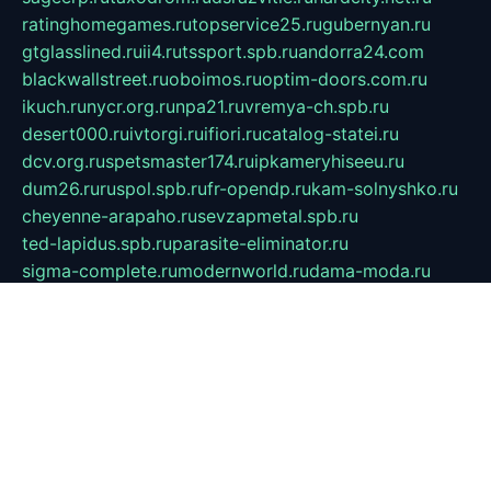
ratinghomegames.ru
topservice25.ru
gubernyan.ru
gtglasslined.ru
ii4.ru
tssport.spb.ru
andorra24.com
blackwallstreet.ru
oboimos.ru
optim-doors.com.ru
ikuch.ru
nycr.org.ru
npa21.ru
vremya-ch.spb.ru
desert000.ru
ivtorgi.ru
ifiori.ru
catalog-statei.ru
dcv.org.ru
spetsmaster174.ru
ipkameryhiseeu.ru
dum26.ru
ruspol.spb.ru
fr-opendp.ru
kam-solnyshko.ru
cheyenne-arapaho.ru
sevzapmetal.spb.ru
ted-lapidus.spb.ru
parasite-eliminator.ru
sigma-complete.ru
modernworld.ru
dama-moda.ru
eholot-group.ru
sk-nvkz.ru
DRONGOLD.RU
democratia2.ru
i-farmer.ru
mass-sport.org
jablonex.spb.ru
bookmess.ru
linkword.ru
refineua.com.ru
cs-spec.net.ru
altay-mebel.ru
DNK-THEATRE.RU
mechaniks.spb.ru
ipcamtechage.ru
skosta.ru
a-sun.ru
stroy-ldsp.ru
snowlands.org.ru
childrensshoes.ru
mrlizzy.ru
mebelsofiakrd.ru
bulizhenko.ru
rumantick.net.ru
mtszerno.ru