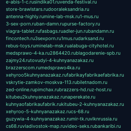
e-abis-1-c.ru
sindika01.ru
venda-festival.ru
store-brawlstars.ru
dooraleksandria.ru
antenna-highly.ru
mine-lab-msk.ru
1-mus.ru
3-sex-porn.ru
ban-damn.ru
purse-factory.ru
viagra-tablet.ru
fasbags.ru
adler-jun.ru
bandamn.ru
fincontech.ru
3sexporn.ru
1mus.ru
darksand.ru
rebus-toys.ru
minelab-msk.ru
alabuga-cityhotel.ru
medsprawo-4-ka.ru
2864420.ru
blagodarenie-spb.ru
zajmy24.ru
tovudyi-4-kuhnyanazakaz.ru
brazzerscom.ru
medsprawo4ka.ru
xehyroo5kuhnyanazakaz.ru
fabrikayfabrikaefabrika.ru
vskrytie-zamkov-moskva-113.ru
biletnadom.ru
zed-online.ru
pimchax.ru
brazzers-hd.ru
z-host.ru
kitubeu2kuhnyanazakaz.ru
naperekate.ru
kuhnyaofabrikaufabrik.ru
kitubeu-2-kuhnyanazakaz.ru
xehyroo-5-kuhnyanazakaz.ru
cs-68.ru
guzywia-4-kuhnyanazakaz.ru
mir-tk.ru
vlknrussia.ru
cs68.ru
vladivostok-map.ru
video-seks.ru
bankaribi.ru