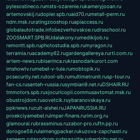
pylesostineco.ru
msts-ozarenie.ru
kameryjooan.ru
artemovskij.ru
dopler.spb.ru
aid70.ru
metall-perm.ru
ndm.msk.ru
ratingzooshop.ru
apiaccess.ru
globalautotrade.info
bezverhovskoe.ru
drsschool.ru
ZOOSMART.SPB.RU
dalakony.ru
medikijob.ru
remontt.spb.ru
photostudia.spb.ru
myragon.ru
terramia.ru
academy62.ru
gardengallereya.ru
rti.com.ru
artem-news.ru
biserinca.ru
krasnodarkurort.com
imshowtv.ru
mebel-v-tule.ru
mobtopik.ru
pcsecurity.net.ru
tool-sib.ru
multimetrunit.ru
sp-tour.ru
fan-cs.ru
santeh-russia.ru
symbian9.net.ru
DSHAIR.RU
tmmotors.spb.ru
xjocuricopii.com
musavtomat.msk.ru
obustrojdom.ru
sovetcik.ru
ybaranovskaya.ru
ppknews.ru
cult-alshei.ru
JAPANRUSSIA.RU
proekciyamebel.ru
imper-finans.ru
rim.org.ru
glamourai.ru
brassminus.ru
zabor-pro.ru
ftn.pp.ru
dorogoe58.ru
laimengpacker.ru
kuzova-zapchasti.ru
sageerp.ru
taxodrom.ru
dsrazvitie.ru
hardcity.net.ru