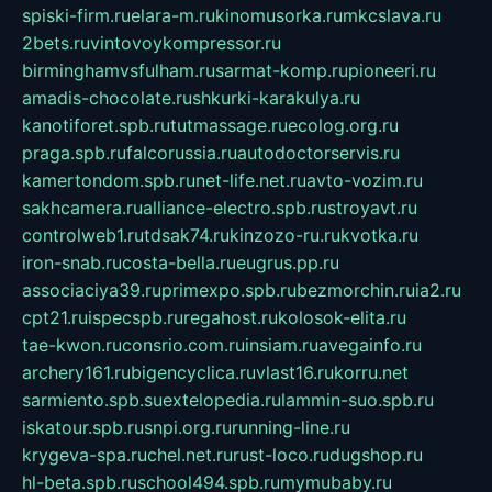
spiski-firm.ru
elara-m.ru
kinomusorka.ru
mkcslava.ru
2bets.ru
vintovoykompressor.ru
birminghamvsfulham.ru
sarmat-komp.ru
pioneeri.ru
amadis-chocolate.ru
shkurki-karakulya.ru
kanotiforet.spb.ru
tutmassage.ru
ecolog.org.ru
praga.spb.ru
falcorussia.ru
autodoctorservis.ru
kamertondom.spb.ru
net-life.net.ru
avto-vozim.ru
sakhcamera.ru
alliance-electro.spb.ru
stroyavt.ru
controlweb1.ru
tdsak74.ru
kinzozo-ru.ru
kvotka.ru
iron-snab.ru
costa-bella.ru
eugrus.pp.ru
associaciya39.ru
primexpo.spb.ru
bezmorchin.ru
ia2.ru
cpt21.ru
ispecspb.ru
regahost.ru
kolosok-elita.ru
tae-kwon.ru
consrio.com.ru
insiam.ru
avegainfo.ru
archery161.ru
bigencyclica.ru
vlast16.ru
korru.net
sarmiento.spb.su
extelopedia.ru
lammin-suo.spb.ru
iskatour.spb.ru
snpi.org.ru
running-line.ru
krygeva-spa.ru
chel.net.ru
rust-loco.ru
dugshop.ru
hl-beta.spb.ru
school494.spb.ru
mymubaby.ru