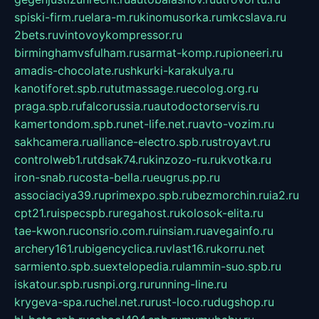
spiski-firm.ru
elara-m.ru
kinomusorka.ru
mkcslava.ru
2bets.ru
vintovoykompressor.ru
birminghamvsfulham.ru
sarmat-komp.ru
pioneeri.ru
amadis-chocolate.ru
shkurki-karakulya.ru
kanotiforet.spb.ru
tutmassage.ru
ecolog.org.ru
praga.spb.ru
falcorussia.ru
autodoctorservis.ru
kamertondom.spb.ru
net-life.net.ru
avto-vozim.ru
sakhcamera.ru
alliance-electro.spb.ru
stroyavt.ru
controlweb1.ru
tdsak74.ru
kinzozo-ru.ru
kvotka.ru
iron-snab.ru
costa-bella.ru
eugrus.pp.ru
associaciya39.ru
primexpo.spb.ru
bezmorchin.ru
ia2.ru
cpt21.ru
ispecspb.ru
regahost.ru
kolosok-elita.ru
tae-kwon.ru
consrio.com.ru
insiam.ru
avegainfo.ru
archery161.ru
bigencyclica.ru
vlast16.ru
korru.net
sarmiento.spb.su
extelopedia.ru
lammin-suo.spb.ru
iskatour.spb.ru
snpi.org.ru
running-line.ru
krygeva-spa.ru
chel.net.ru
rust-loco.ru
dugshop.ru