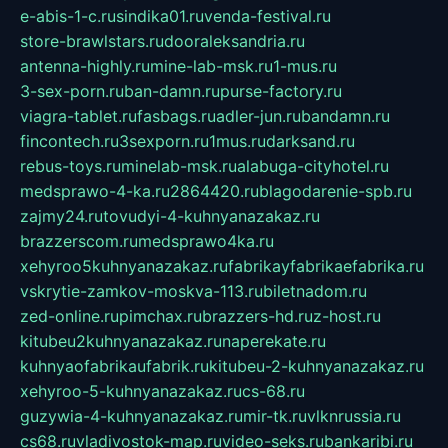
e-abis-1-c.ru
sindika01.ru
venda-festival.ru
store-brawlstars.ru
dooraleksandria.ru
antenna-highly.ru
mine-lab-msk.ru
1-mus.ru
3-sex-porn.ru
ban-damn.ru
purse-factory.ru
viagra-tablet.ru
fasbags.ru
adler-jun.ru
bandamn.ru
fincontech.ru
3sexporn.ru
1mus.ru
darksand.ru
rebus-toys.ru
minelab-msk.ru
alabuga-cityhotel.ru
medsprawo-4-ka.ru
2864420.ru
blagodarenie-spb.ru
zajmy24.ru
tovudyi-4-kuhnyanazakaz.ru
brazzerscom.ru
medsprawo4ka.ru
xehyroo5kuhnyanazakaz.ru
fabrikayfabrikaefabrika.ru
vskrytie-zamkov-moskva-113.ru
biletnadom.ru
zed-online.ru
pimchax.ru
brazzers-hd.ru
z-host.ru
kitubeu2kuhnyanazakaz.ru
naperekate.ru
kuhnyaofabrikaufabrik.ru
kitubeu-2-kuhnyanazakaz.ru
xehyroo-5-kuhnyanazakaz.ru
cs-68.ru
guzywia-4-kuhnyanazakaz.ru
mir-tk.ru
vlknrussia.ru
cs68.ru
vladivostok-map.ru
video-seks.ru
bankaribi.ru