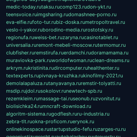
medic-today.ru
taksu.ru
comp123.ru
don-ykt.ru
teensvoice.ru
imgsharing.ru
domashnee-porno.ru
eva-elfie.ru
foto-tur.ru
biz-doska.ru
metropoltravel.ru
veslo-i-yakor.ru
borodino-media.ru
rostotsky.ru
regionufa.ru
weiss-bet.ru
zaryna.ru
casinotablet.ru
universalia.ru
remont-mebeli-moscow.ru
termomur.ru
clubfisher.ru
remstirufa.ru
erdamchi.ru
doramamama.ru
muraviovka-park.ru
worldofwoman.ru
clean-dreams.ru
arkrym.ru
kristinita.ru
dircomputer.ru
healthenter.ru
textexperts.ru
pivnaya-kruzhka.ru
kinofilmy-2021.ru
demolalapaluza.ru
tanyavanya.ru
remstir-tolyatti.ru
msdip.ru
jdol.ru
sokolovr.ru
newtech-spb.ru
rezemkleim.ru
massage-tai.ru
seonub.ru
zvonitut.ru
biolisichka24.ru
mncraft-download.ru
algoritm-sistema.ru
godflesh.ru
ru-industria.ru
zebra-tlt.ru
okna-proficom.ru
erynok.ru
onlinekinospace.ru
startupstudio-fefu.ru
zarges-ru.ru
gegenjustizunrecht.ru
autobalashov.ru
utrovortu.ru