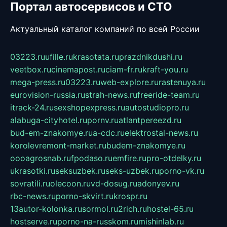
Портал автосервисов и СТО
Актуальный каталог компаний по всей России
03223.ru
ufille.ru
krasotata.ru
prazdnikdushi.ru
veetbox.ru
cinemapost.ru
ciam-fr.ru
kraft-you.ru
mega-press.ru
03223.ru
web-explore.ru
rastenuya.ru
eurovision-russia.ru
strah-news.ru
freeride-team.ru
itrack-24.ru
sexshopexpress.ru
autostudiopro.ru
alabuga-cityhotel.ru
pornv.ru
atlantpereezd.ru
bud-em-znakomye.ru
a-cdc.ru
elektrostal-news.ru
korolevremont-market.ru
budem-znakomye.ru
oooagrosnab.ru
fpodaso.ru
emfire.ru
pro-otdelky.ru
ukrasotki.ru
seksuzbek.ru
seks-uzbek.ru
porno-vk.ru
sovratili.ru
olecoon.ru
vd-dosug.ru
adonyev.ru
rbc-news.ru
porno-skvirt.ru
krospr.ru
13autor-kolonka.ru
sormol.ru
2rich.ru
hostel-65.ru
hostserve.ru
porno-na-russkom.ru
mishinlab.ru