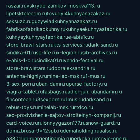
raszar.ru
vskrytie-zamkov-moskva113.ru
lipetsktelecom.ru
tovudyi4kuhnyanazakaz.ru
seksuzb.ru
guzywia4kuhnyanazakaz.ru
fabrikaofabrikaokuhny.ru
kuhnyaekuhnyaafabrika.ru
kuhnyaykuhnyayfabrika.ru
e-abis1c.ru
store-brawl-stars.ru
kts-services.ru
dark-sand.ru
sindika-01.ru
sp-life.ru
x-legion.ru
sib-archives.ru
e-abis-1-c.ru
sindika01.ru
venda-festival.ru
store-brawlstars.ru
dooraleksandria.ru
antenna-highly.ru
mine-lab-msk.ru
1-mus.ru
3-sex-porn.ru
ban-damn.ru
purse-factory.ru
viagra-tablet.ru
fasbags.ru
adler-jun.ru
bandamn.ru
fincontech.ru
3sexporn.ru
1mus.ru
darksand.ru
rebus-toys.ru
minelab-msk.ru
rtdco.ru
seo-prodvizhenie-sajtov-stroitelnyh-kompanij.ru
card-voice.ru
rulonnyygazon177.ru
snow-guard.ru
domizbrusa-9x12spb.ru
demaholding.ru
aalse.ru
a380club.ru
argentinamia.ru
perkoka.ru
movie-one.ru