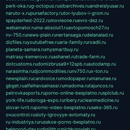
perk-oka.ru
g-octopus.ru
sibarchives.ru
andreislyusar.ru
naruto-x.ru
pursefactory.ru
tor-lyubov-i-grom.ru
spayderhed-2022.ru
movieone.ru
evro-dez.ru
webamator.ru
ma-absolut1.ru
avtopomosch27.ru
nv-750.ru
news-plain.ru
nertansaga.ru
delanalad.ru
dizfiles.ru
youtubefree.ru
aria-family.ru
roadli.ru
planeta-samara.ru
mysmartbuy.ru
matrasy-kemerovo.ru
ashanet.ru
trade-farm.ru
dotcustoms.ru
domizbrusa9x12spb.ru
autodamp.ru
narasimha.ru
djcommodities.ru
nv750.ru
x-ton.ru
newsplain.ru
cardvoice.ru
modopaper.ru
manunae.ru
gbget.ru
alfeihavsalnassr.ru
madoma.ru
tajuncos.ru
petrovkasports.ru
porno-online-besplatno.ru
splclub.ru
york-life.ru
doroga-expo.ru
ribery.ru
cleanmedicine.ru
slovar-ivrit.ru
porno-video-besplatno.ru
seks-365.ru
ovucontrol.ru
sloty-igrovyye-avtomaty.ru
ru-industriya.ru
russkoe-porno-besplatno.ru
belgorod-day.ru
digilith.ru
pichkurovlab.ru