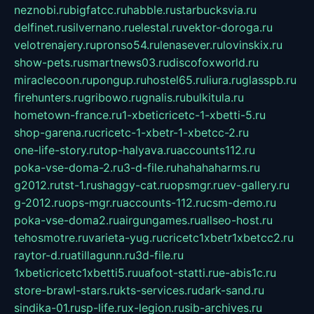
neznobi.ru
bigfatcc.ru
habble.ru
starbucksvia.ru
delfinet.ru
silvernano.ru
elestal.ru
vektor-doroga.ru
velotrenajery.ru
pronso54.ru
lenasever.ru
lovinskix.ru
show-pets.ru
smartnews03.ru
discofoxworld.ru
miraclecoon.ru
pongup.ru
hostel65.ru
liura.ru
glasspb.ru
firehunters.ru
gribowo.ru
gnalis.ru
bulkitula.ru
hometown-france.ru
1-xbeticricetc-1-xbetti-5.ru
shop-garena.ru
cricetc-1-xbetr-1-xbetcc-2.ru
one-life-story.ru
top-halyava.ru
accounts112.ru
poka-vse-doma-2.ru
3-d-file.ru
hahahaharms.ru
g2012.ru
tst-1.ru
shaggy-cat.ru
opsmgr.ru
ev-gallery.ru
g-2012.ru
ops-mgr.ru
accounts-112.ru
csm-demo.ru
poka-vse-doma2.ru
airgungames.ru
allseo-host.ru
tehosmotre.ru
varieta-yug.ru
cricetc1xbetr1xbetcc2.ru
raytor-d.ru
atillagunn.ru
3d-file.ru
1xbeticricetc1xbetti5.ru
uafoot-statti.ru
e-abis1c.ru
store-brawl-stars.ru
kts-services.ru
dark-sand.ru
sindika-01.ru
sp-life.ru
x-legion.ru
sib-archives.ru