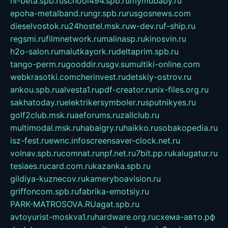
hl-beta.spb.ru
school494.spb.ru
mymubaby.ru
epoha-metalband.ru
ngr.spb.ru
rusgosnews.com
dieselvostok.ru
24hostel.msk.ru
w-dev.ru
f-ship.ru
regsmi.ru
filmnetwork.ru
malinasp.ru
kinosvin.ru
h2o-salon.ru
malutkayork.ru
deltaprim.spb.ru
tango-perm.ru
gooddir.ru
sgv.su
multiki-online.com
webkrasotki.com
cherinvest.ru
detskiy-ostrov.ru
ankou.spb.ru
alvesta1.ru
pdf-creator.ru
nix-files.org.ru
sakhatoday.ru
elektrikersymboler.ru
sputnikyes.ru
golf2club.msk.ru
aeforums.ru
zallclub.ru
multimodal.msk.ru
habaigry.ru
haikko.ru
sobakopedia.ru
isz-fest.ru
ewnc.info
screensaver-clock.net.ru
volnav.spb.ru
comnat.ru
npf.net.ru
7bit.pp.ru
kalugatur.ru
tesiaes.ru
card.com.ru
kazanka.spb.ru
gildiya-kuznecov.ru
kameryboavision.ru
griffoncom.spb.ru
fabrika-emotsiy.ru
PARK-MATROSOVA.RU
agat.spb.ru
avtoyurist-moskva1.ru
hardware.org.ru
схема-авто.рф