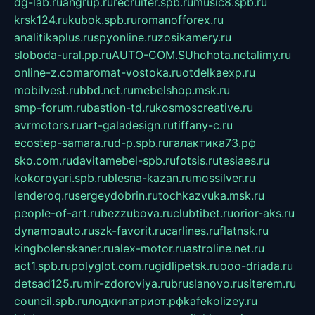
dg-lab.ru
angrup.ru
recruiter.spb.ru
music8.spb.ru
krsk124.ru
kubok.spb.ru
romanofforex.ru
analitikaplus.ru
spyonline.ru
zosikamery.ru
sloboda-ural.pp.ru
AUTO-COM.SU
hohota.net
alimy.ru
online-z.com
aromat-vostoka.ru
otdelkaexp.ru
mobilvest.ru
bbd.net.ru
mebelshop.msk.ru
smp-forum.ru
bastion-td.ru
kosmoscreative.ru
avrmotors.ru
art-galadesign.ru
tiffany-c.ru
ecostep-samara.ru
d-p.spb.ru
галактика73.рф
sko.com.ru
davitamebel-spb.ru
fotsis.ru
tesiaes.ru
kokoroyari.spb.ru
blesna-kazan.ru
mossilver.ru
lenderoq.ru
sergeydobrin.ru
tochkazvuka.msk.ru
people-of-art.ru
bezzubova.ru
clubtibet.ru
orior-aks.ru
dynamoauto.ru
szk-favorit.ru
carlines.ru
flatnsk.ru
kingbolenskaner.ru
alex-motor.ru
astroline.net.ru
act1.spb.ru
polyglot.com.ru
gidlipetsk.ru
ooo-driada.ru
detsad125.ru
mir-zdoroviya.ru
bruslanovo.ru
siterem.ru
council.spb.ru
лодкипатриот.рф
kafekolizey.ru