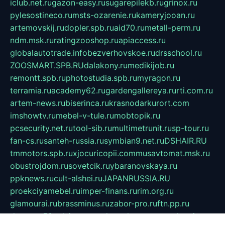
iclub.net.ru
gazon-easy.ru
sugarepilekb.ru
grinox.ru
pylesostineco.ru
msts-ozarenie.ru
kameryjooan.ru
artemovskij.ru
dopler.spb.ru
aid70.ru
metall-perm.ru
ndm.msk.ru
ratingzooshop.ru
apiaccess.ru
globalautotrade.info
bezverhovskoe.ru
drsschool.ru
ZOOSMART.SPB.RU
dalakony.ru
medikijob.ru
remontt.spb.ru
photostudia.spb.ru
myragon.ru
terramia.ru
academy62.ru
gardengallereya.ru
rti.com.ru
artem-news.ru
biserinca.ru
krasnodarkurort.com
imshowtv.ru
mebel-v-tule.ru
mobtopik.ru
pcsecurity.net.ru
tool-sib.ru
multimetrunit.ru
sp-tour.ru
fan-cs.ru
santeh-russia.ru
symbian9.net.ru
DSHAIR.RU
tmmotors.spb.ru
xjocuricopii.com
musavtomat.msk.ru
obustrojdom.ru
sovetcik.ru
ybaranovskaya.ru
ppknews.ru
cult-alshei.ru
JAPANRUSSIA.RU
proekciyamebel.ru
imper-finans.ru
rim.org.ru
glamourai.ru
brassminus.ru
zabor-pro.ru
ftn.pp.ru
dorogoe58.ru
laimengpacker.ru
kuzova-zapchasti.ru