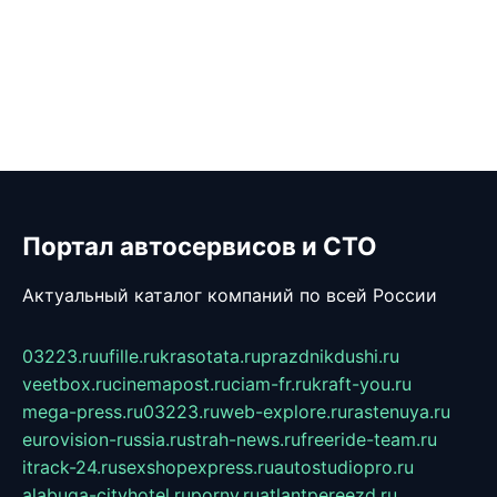
Портал автосервисов и СТО
Актуальный каталог компаний по всей России
03223.ru
ufille.ru
krasotata.ru
prazdnikdushi.ru
veetbox.ru
cinemapost.ru
ciam-fr.ru
kraft-you.ru
mega-press.ru
03223.ru
web-explore.ru
rastenuya.ru
eurovision-russia.ru
strah-news.ru
freeride-team.ru
itrack-24.ru
sexshopexpress.ru
autostudiopro.ru
alabuga-cityhotel.ru
pornv.ru
atlantpereezd.ru