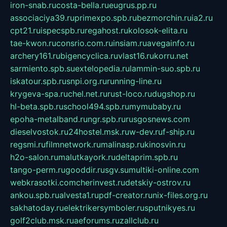
iron-snab.ru
costa-bella.ru
eugrus.pp.ru
associaciya39.ru
primexpo.spb.ru
bezmorchin.ru
ia2.ru
cpt21.ru
ispecspb.ru
regahost.ru
kolosok-elita.ru
tae-kwon.ru
consrio.com.ru
insiam.ru
avegainfo.ru
archery161.ru
bigencyclica.ru
vlast16.ru
korru.net
sarmiento.spb.su
extelopedia.ru
lammin-suo.spb.ru
iskatour.spb.ru
snpi.org.ru
running-line.ru
krygeva-spa.ru
chel.net.ru
rust-loco.ru
dugshop.ru
hl-beta.spb.ru
school494.spb.ru
mymubaby.ru
epoha-metalband.ru
ngr.spb.ru
rusgosnews.com
dieselvostok.ru
24hostel.msk.ru
w-dev.ru
f-ship.ru
regsmi.ru
filmnetwork.ru
malinasp.ru
kinosvin.ru
h2o-salon.ru
malutkayork.ru
deltaprim.spb.ru
tango-perm.ru
gooddir.ru
sgv.su
multiki-online.com
webkrasotki.com
cherinvest.ru
detskiy-ostrov.ru
ankou.spb.ru
alvesta1.ru
pdf-creator.ru
nix-files.org.ru
sakhatoday.ru
elektrikersymboler.ru
sputnikyes.ru
golf2club.msk.ru
aeforums.ru
zallclub.ru