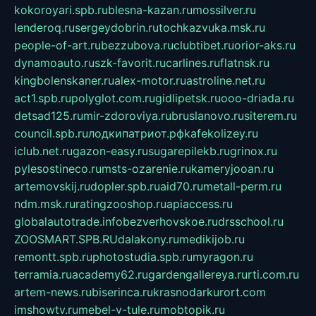
kokoroyari.spb.ru
blesna-kazan.ru
mossilver.ru
lenderoq.ru
sergeydobrin.ru
tochkazvuka.msk.ru
people-of-art.ru
bezzubova.ru
clubtibet.ru
orior-aks.ru
dynamoauto.ru
szk-favorit.ru
carlines.ru
flatnsk.ru
kingbolenskaner.ru
alex-motor.ru
astroline.net.ru
act1.spb.ru
polyglot.com.ru
gidlipetsk.ru
ooo-driada.ru
detsad125.ru
mir-zdoroviya.ru
bruslanovo.ru
siterem.ru
council.spb.ru
лодкипатриот.рф
kafekolizey.ru
iclub.net.ru
gazon-easy.ru
sugarepilekb.ru
grinox.ru
pylesostineco.ru
msts-ozarenie.ru
kameryjooan.ru
artemovskij.ru
dopler.spb.ru
aid70.ru
metall-perm.ru
ndm.msk.ru
ratingzooshop.ru
apiaccess.ru
globalautotrade.info
bezverhovskoe.ru
drsschool.ru
ZOOSMART.SPB.RU
dalakony.ru
medikijob.ru
remontt.spb.ru
photostudia.spb.ru
myragon.ru
terramia.ru
academy62.ru
gardengallereya.ru
rti.com.ru
artem-news.ru
biserinca.ru
krasnodarkurort.com
imshowtv.ru
mebel-v-tule.ru
mobtopik.ru