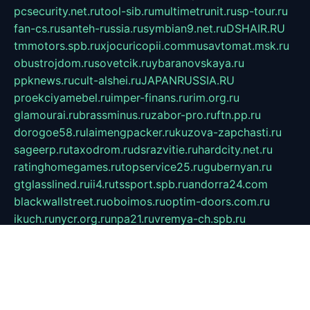
pcsecurity.net.ru
tool-sib.ru
multimetrunit.ru
sp-tour.ru
fan-cs.ru
santeh-russia.ru
symbian9.net.ru
DSHAIR.RU
tmmotors.spb.ru
xjocuricopii.com
musavtomat.msk.ru
obustrojdom.ru
sovetcik.ru
ybaranovskaya.ru
ppknews.ru
cult-alshei.ru
JAPANRUSSIA.RU
proekciyamebel.ru
imper-finans.ru
rim.org.ru
glamourai.ru
brassminus.ru
zabor-pro.ru
ftn.pp.ru
dorogoe58.ru
laimengpacker.ru
kuzova-zapchasti.ru
sageerp.ru
taxodrom.ru
dsrazvitie.ru
hardcity.net.ru
ratinghomegames.ru
topservice25.ru
gubernyan.ru
gtglasslined.ru
ii4.ru
tssport.spb.ru
andorra24.com
blackwallstreet.ru
oboimos.ru
optim-doors.com.ru
ikuch.ru
nycr.org.ru
npa21.ru
vremya-ch.spb.ru
desert000.ru
ivtorgi.ru
ifiori.ru
catalog-statei.ru
dcv.org.ru
spetsmaster174.ru
ipkameryhiseeu.ru
dum26.ru
ruspol.spb.ru
fr-opendp.ru
kam-solnyshko.ru
cheyenne-arapaho.ru
sevzapmetal.spb.ru
ted-lapidus.spb.ru
parasite-eliminator.ru