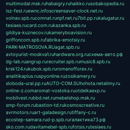
multimodal.msk.ru
habaigry.ru
haikko.ru
sobakopedia.ru
isz-fest.ru
ewnc.info
screensaver-clock.net.ru
volnav.spb.ru
comnat.ru
npf.net.ru
7bit.pp.ru
kalugatur.ru
tesiaes.ru
card.com.ru
kazanka.spb.ru
gildiya-kuznecov.ru
kameryboavision.ru
griffoncom.spb.ru
fabrika-emotsiy.ru
PARK-MATROSOVA.RU
agat.spb.ru
avtoyurist-moskva1.ru
hardware.org.ru
схема-авто.рф
dg-lab.ru
angrup.ru
recruiter.spb.ru
music8.spb.ru
krsk124.ru
kubok.spb.ru
romanofforex.ru
analitikaplus.ru
spyonline.ru
zosikamery.ru
sloboda-ural.pp.ru
AUTO-COM.SU
hohota.net
alimy.ru
online-z.com
aromat-vostoka.ru
otdelkaexp.ru
mobilvest.ru
bbd.net.ru
mebelshop.msk.ru
smp-forum.ru
bastion-td.ru
kosmoscreative.ru
avrmotors.ru
art-galadesign.ru
tiffany-c.ru
ecostep-samara.ru
d-p.spb.ru
галактика73.рф
sko.com.ru
davitamebel-spb.ru
fotsis.ru
tesiaes.ru