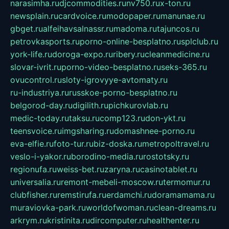
narasimha.ru
djcommodities.ru
nv750.ru
x-ton.ru
newsplain.ru
cardvoice.ru
modopaper.ru
manunae.ru
gbget.ru
alfeihavsalnassr.ru
madoma.ru
tajuncos.ru
petrovkasports.ru
porno-online-besplatno.ru
splclub.ru
york-life.ru
doroga-expo.ru
ribery.ru
cleanmedicine.ru
slovar-ivrit.ru
porno-video-besplatno.ru
seks-365.ru
ovucontrol.ru
sloty-igrovyye-avtomaty.ru
ru-industriya.ru
russkoe-porno-besplatno.ru
belgorod-day.ru
digilith.ru
pichkurovlab.ru
medic-today.ru
taksu.ru
comp123.ru
don-ykt.ru
teensvoice.ru
imgsharing.ru
domashnee-porno.ru
eva-elfie.ru
foto-tur.ru
biz-doska.ru
metropoltravel.ru
veslo-i-yakor.ru
borodino-media.ru
rostotsky.ru
regionufa.ru
weiss-bet.ru
zaryna.ru
casinotablet.ru
universalia.ru
remont-mebeli-moscow.ru
termomur.ru
clubfisher.ru
remstirufa.ru
erdamchi.ru
doramamama.ru
muraviovka-park.ru
worldofwoman.ru
clean-dreams.ru
arkrym.ru
kristinita.ru
dircomputer.ru
healthenter.ru