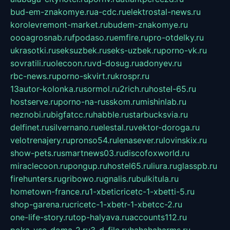
bud-em-znakomye.ru
a-cdc.ru
elektrostal-news.ru
korolevremont-market.ru
budem-znakomye.ru
oooagrosnab.ru
fpodaso.ru
emfire.ru
pro-otdelky.ru
ukrasotki.ru
seksuzbek.ru
seks-uzbek.ru
porno-vk.ru
sovratili.ru
olecoon.ru
vd-dosug.ru
adonyev.ru
rbc-news.ru
porno-skvirt.ru
krospr.ru
13autor-kolonka.ru
sormol.ru
2rich.ru
hostel-65.ru
hostserve.ru
porno-na-russkom.ru
mishinlab.ru
neznobi.ru
bigfatcc.ru
habble.ru
starbucksvia.ru
delfinet.ru
silvernano.ru
elestal.ru
vektor-doroga.ru
velotrenajery.ru
pronso54.ru
lenasever.ru
lovinskix.ru
show-pets.ru
smartnews03.ru
discofoxworld.ru
miraclecoon.ru
pongup.ru
hostel65.ru
liura.ru
glasspb.ru
firehunters.ru
gribowo.ru
gnalis.ru
bulkitula.ru
hometown-france.ru
1-xbeticricetc-1-xbetti-5.ru
shop-garena.ru
cricetc-1-xbetr-1-xbetcc-2.ru
one-life-story.ru
top-halyava.ru
accounts112.ru