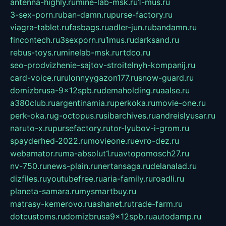
antenna-highly.ru
mine-lab-msk.ru
1-mus.ru
3-sex-porn.ru
ban-damn.ru
purse-factory.ru
viagra-tablet.ru
fasbags.ru
adler-jun.ru
bandamn.ru
fincontech.ru
3sexporn.ru
1mus.ru
darksand.ru
rebus-toys.ru
minelab-msk.ru
rtdco.ru
seo-prodvizhenie-sajtov-stroitelnyh-kompanij.ru
card-voice.ru
rulonnyygazon177.ru
snow-guard.ru
domizbrusa-9x12spb.ru
demaholding.ru
aalse.ru
a380club.ru
argentinamia.ru
perkoka.ru
movie-one.ru
perk-oka.ru
g-octopus.ru
sibarchives.ru
andreislyusar.ru
naruto-x.ru
pursefactory.ru
tor-lyubov-i-grom.ru
spayderhed-2022.ru
movieone.ru
evro-dez.ru
webamator.ru
ma-absolut1.ru
avtopomosch27.ru
nv-750.ru
news-plain.ru
nertansaga.ru
delanalad.ru
dizfiles.ru
youtubefree.ru
aria-family.ru
roadli.ru
planeta-samara.ru
mysmartbuy.ru
matrasy-kemerovo.ru
ashanet.ru
trade-farm.ru
dotcustoms.ru
domizbrusa9x12spb.ru
autodamp.ru