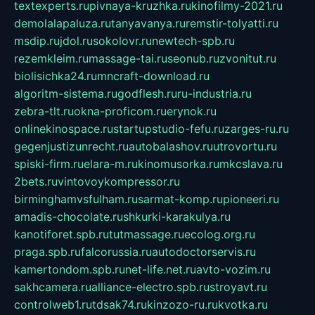
textexperts.ru
pivnaya-kruzhka.ru
kinofilmy-2021.ru
demolalapaluza.ru
tanyavanya.ru
remstir-tolyatti.ru
msdip.ru
jdol.ru
sokolovr.ru
newtech-spb.ru
rezemkleim.ru
massage-tai.ru
seonub.ru
zvonitut.ru
biolisichka24.ru
mncraft-download.ru
algoritm-sistema.ru
godflesh.ru
ru-industria.ru
zebra-tlt.ru
okna-proficom.ru
erynok.ru
onlinekinospace.ru
startupstudio-fefu.ru
zarges-ru.ru
gegenjustizunrecht.ru
autobalashov.ru
utrovortu.ru
spiski-firm.ru
elara-m.ru
kinomusorka.ru
mkcslava.ru
2bets.ru
vintovoykompressor.ru
birminghamvsfulham.ru
sarmat-komp.ru
pioneeri.ru
amadis-chocolate.ru
shkurki-karakulya.ru
kanotiforet.spb.ru
tutmassage.ru
ecolog.org.ru
praga.spb.ru
falcorussia.ru
autodoctorservis.ru
kamertondom.spb.ru
net-life.net.ru
avto-vozim.ru
sakhcamera.ru
alliance-electro.spb.ru
stroyavt.ru
controlweb1.ru
tdsak74.ru
kinzozo-ru.ru
kvotka.ru