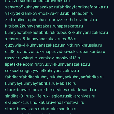
brazzerscom.ru
medsprawo4ka.ru
xehyroo5kuhnyanazakaz.ru
fabrikayfabrikaefabrika.ru
vskrytie-zamkov-moskva-113.ru
biletnadom.ru
zed-online.ru
pimchax.ru
brazzers-hd.ru
z-host.ru
kitubeu2kuhnyanazakaz.ru
naperekate.ru
kuhnyaofabrikaufabrik.ru
kitubeu-2-kuhnyanazakaz.ru
xehyroo-5-kuhnyanazakaz.ru
cs-68.ru
guzywia-4-kuhnyanazakaz.ru
mir-tk.ru
vlknrussia.ru
cs68.ru
vladivostok-map.ru
video-seks.ru
bankaribi.ru
raszar.ru
vskrytie-zamkov-moskva113.ru
lipetsktelecom.ru
tovudyi4kuhnyanazakaz.ru
seksuzb.ru
guzywia4kuhnyanazakaz.ru
fabrikaofabrikaokuhny.ru
kuhnyaekuhnyaafabrika.ru
kuhnyaykuhnyayfabrika.ru
e-abis1c.ru
store-brawl-stars.ru
kts-services.ru
dark-sand.ru
sindika-01.ru
sp-life.ru
x-legion.ru
sib-archives.ru
e-abis-1-c.ru
sindika01.ru
venda-festival.ru
store-brawlstars.ru
dooraleksandria.ru