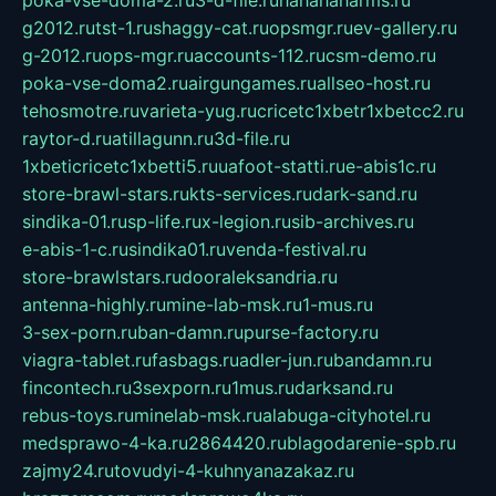
poka-vse-doma-2.ru
3-d-file.ru
hahahaharms.ru
g2012.ru
tst-1.ru
shaggy-cat.ru
opsmgr.ru
ev-gallery.ru
g-2012.ru
ops-mgr.ru
accounts-112.ru
csm-demo.ru
poka-vse-doma2.ru
airgungames.ru
allseo-host.ru
tehosmotre.ru
varieta-yug.ru
cricetc1xbetr1xbetcc2.ru
raytor-d.ru
atillagunn.ru
3d-file.ru
1xbeticricetc1xbetti5.ru
uafoot-statti.ru
e-abis1c.ru
store-brawl-stars.ru
kts-services.ru
dark-sand.ru
sindika-01.ru
sp-life.ru
x-legion.ru
sib-archives.ru
e-abis-1-c.ru
sindika01.ru
venda-festival.ru
store-brawlstars.ru
dooraleksandria.ru
antenna-highly.ru
mine-lab-msk.ru
1-mus.ru
3-sex-porn.ru
ban-damn.ru
purse-factory.ru
viagra-tablet.ru
fasbags.ru
adler-jun.ru
bandamn.ru
fincontech.ru
3sexporn.ru
1mus.ru
darksand.ru
rebus-toys.ru
minelab-msk.ru
alabuga-cityhotel.ru
medsprawo-4-ka.ru
2864420.ru
blagodarenie-spb.ru
zajmy24.ru
tovudyi-4-kuhnyanazakaz.ru