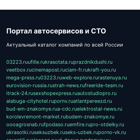
Портал автосервисов и СТО
Актуальный каталог компаний по всей России
03223.ru
ufille.ru
krasotata.ru
prazdnikdushi.ru
veetbox.ru
cinemapost.ru
ciam-fr.ru
kraft-you.ru
mega-press.ru
03223.ru
web-explore.ru
rastenuya.ru
eurovision-russia.ru
strah-news.ru
freeride-team.ru
itrack-24.ru
sexshopexpress.ru
autostudiopro.ru
alabuga-cityhotel.ru
pornv.ru
atlantpereezd.ru
bud-em-znakomye.ru
a-cdc.ru
elektrostal-news.ru
korolevremont-market.ru
budem-znakomye.ru
oooagrosnab.ru
fpodaso.ru
emfire.ru
pro-otdelky.ru
ukrasotki.ru
seksuzbek.ru
seks-uzbek.ru
porno-vk.ru
sovratili.ru
olecoon.ru
vd-dosug.ru
adonyev.ru