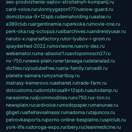
seo-prodvizhenie-sajtov-stroitelnyh-kompanij.ru
card-voice.ru
rulonnyygazon177.ru
snow-guard.ru
domizbrusa-9x12spb.ru
demaholding.ru
aalse.ru
a380club.ru
argentinamia.ru
perkoka.ru
movie-one.ru
perk-oka.ru
g-octopus.ru
sibarchives.ru
andreislyusar.ru
naruto-x.ru
pursefactory.ru
tor-lyubov-i-grom.ru
spayderhed-2022.ru
movieone.ru
evro-dez.ru
webamator.ru
ma-absolut1.ru
avtopomosch27.ru
nv-750.ru
news-plain.ru
nertansaga.ru
delanalad.ru
dizfiles.ru
youtubefree.ru
aria-family.ru
roadli.ru
planeta-samara.ru
mysmartbuy.ru
matrasy-kemerovo.ru
ashanet.ru
trade-farm.ru
dotcustoms.ru
domizbrusa9x12spb.ru
autodamp.ru
narasimha.ru
djcommodities.ru
nv750.ru
x-ton.ru
newsplain.ru
cardvoice.ru
modopaper.ru
manunae.ru
gbget.ru
alfeihavsalnassr.ru
madoma.ru
tajuncos.ru
petrovkasports.ru
porno-online-besplatno.ru
splclub.ru
york-life.ru
doroga-expo.ru
ribery.ru
cleanmedicine.ru