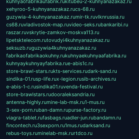
kuhnyaofabrikaufabrik.ru
kitubeu-2-kuhnyanazakaz.ru
xehyroo-5-kuhnyanazakaz.ru
cs-68.ru
guzywia-4-kuhnyanazakaz.ru
mir-tk.ru
vlknrussia.ru
cs68.ru
vladivostok-map.ru
video-seks.ru
bankaribi.ru
raszar.ru
vskrytie-zamkov-moskva113.ru
lipetsktelecom.ru
tovudyi4kuhnyanazakaz.ru
seksuzb.ru
guzywia4kuhnyanazakaz.ru
fabrikaofabrikaokuhny.ru
kuhnyaekuhnyaafabrika.ru
kuhnyaykuhnyayfabrika.ru
e-abis1c.ru
store-brawl-stars.ru
kts-services.ru
dark-sand.ru
sindika-01.ru
sp-life.ru
x-legion.ru
sib-archives.ru
e-abis-1-c.ru
sindika01.ru
venda-festival.ru
store-brawlstars.ru
dooraleksandria.ru
antenna-highly.ru
mine-lab-msk.ru
1-mus.ru
3-sex-porn.ru
ban-damn.ru
purse-factory.ru
viagra-tablet.ru
fasbags.ru
adler-jun.ru
bandamn.ru
fincontech.ru
3sexporn.ru
1mus.ru
darksand.ru
rebus-toys.ru
minelab-msk.ru
rtdco.ru