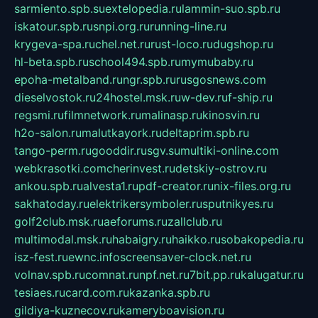
sarmiento.spb.su
extelopedia.ru
lammin-suo.spb.ru
iskatour.spb.ru
snpi.org.ru
running-line.ru
krygeva-spa.ru
chel.net.ru
rust-loco.ru
dugshop.ru
hl-beta.spb.ru
school494.spb.ru
mymubaby.ru
epoha-metalband.ru
ngr.spb.ru
rusgosnews.com
dieselvostok.ru
24hostel.msk.ru
w-dev.ru
f-ship.ru
regsmi.ru
filmnetwork.ru
malinasp.ru
kinosvin.ru
h2o-salon.ru
malutkayork.ru
deltaprim.spb.ru
tango-perm.ru
gooddir.ru
sgv.su
multiki-online.com
webkrasotki.com
cherinvest.ru
detskiy-ostrov.ru
ankou.spb.ru
alvesta1.ru
pdf-creator.ru
nix-files.org.ru
sakhatoday.ru
elektrikersymboler.ru
sputnikyes.ru
golf2club.msk.ru
aeforums.ru
zallclub.ru
multimodal.msk.ru
habaigry.ru
haikko.ru
sobakopedia.ru
isz-fest.ru
ewnc.info
screensaver-clock.net.ru
volnav.spb.ru
comnat.ru
npf.net.ru
7bit.pp.ru
kalugatur.ru
tesiaes.ru
card.com.ru
kazanka.spb.ru
gildiya-kuznecov.ru
kameryboavision.ru