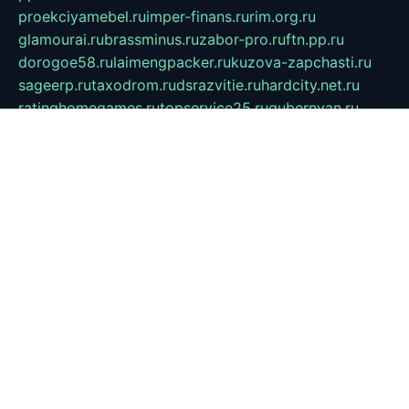
proekciyamebel.ru
imper-finans.ru
rim.org.ru
glamourai.ru
brassminus.ru
zabor-pro.ru
ftn.pp.ru
dorogoe58.ru
laimengpacker.ru
kuzova-zapchasti.ru
sageerp.ru
taxodrom.ru
dsrazvitie.ru
hardcity.net.ru
ratinghomegames.ru
topservice25.ru
gubernyan.ru
gtglasslined.ru
ii4.ru
tssport.spb.ru
andorra24.com
blackwallstreet.ru
oboimos.ru
optim-doors.com.ru
ikuch.ru
nycr.org.ru
npa21.ru
vremya-ch.spb.ru
desert000.ru
ivtorgi.ru
ifiori.ru
catalog-statei.ru
dcv.org.ru
spetsmaster174.ru
ipkameryhiseeu.ru
dum26.ru
ruspol.spb.ru
fr-opendp.ru
kam-solnyshko.ru
cheyenne-arapaho.ru
sevzapmetal.spb.ru
ted-lapidus.spb.ru
parasite-eliminator.ru
sigma-complete.ru
modernworld.ru
dama-moda.ru
eholot-group.ru
sk-nvkz.ru
DRONGOLD.RU
democratia2.ru
i-farmer.ru
mass-sport.org
jablonex.spb.ru
bookmess.ru
linkword.ru
refineua.com.ru
cs-spec.net.ru
altay-mebel.ru