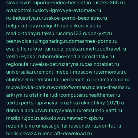
slovar-ivrit.ru
porno-video-besplatno.ru
seks-365.ru
ovucontrol.ru
sloty-igrovyye-avtomaty.ru
ru-industriya.ru
russkoe-porno-besplatno.ru
belgorod-day.ru
digilith.ru
pichkurovlab.ru
medic-today.ru
taksu.ru
comp123.ru
don-ykt.ru
teensvoice.ru
imgsharing.ru
domashnee-porno.ru
eva-elfie.ru
foto-tur.ru
biz-doska.ru
metropoltravel.ru
veslo-i-yakor.ru
borodino-media.ru
rostotsky.ru
regionufa.ru
weiss-bet.ru
zaryna.ru
casinotablet.ru
universalia.ru
remont-mebeli-moscow.ru
termomur.ru
clubfisher.ru
remstirufa.ru
erdamchi.ru
doramamama.ru
muraviovka-park.ru
worldofwoman.ru
clean-dreams.ru
arkrym.ru
kristinita.ru
dircomputer.ru
healthenter.ru
textexperts.ru
pivnaya-kruzhka.ru
kinofilmy-2021.ru
demolalapaluza.ru
tanyavanya.ru
remstir-tolyatti.ru
msdip.ru
jdol.ru
sokolovr.ru
newtech-spb.ru
rezemkleim.ru
massage-tai.ru
seonub.ru
zvonitut.ru
biolisichka24.ru
mncraft-download.ru