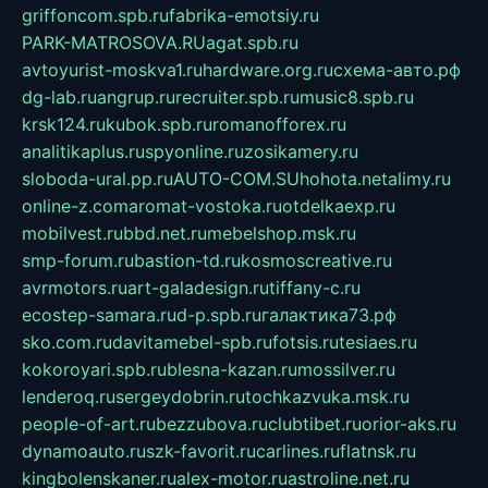
griffoncom.spb.ru
fabrika-emotsiy.ru
PARK-MATROSOVA.RU
agat.spb.ru
avtoyurist-moskva1.ru
hardware.org.ru
схема-авто.рф
dg-lab.ru
angrup.ru
recruiter.spb.ru
music8.spb.ru
krsk124.ru
kubok.spb.ru
romanofforex.ru
analitikaplus.ru
spyonline.ru
zosikamery.ru
sloboda-ural.pp.ru
AUTO-COM.SU
hohota.net
alimy.ru
online-z.com
aromat-vostoka.ru
otdelkaexp.ru
mobilvest.ru
bbd.net.ru
mebelshop.msk.ru
smp-forum.ru
bastion-td.ru
kosmoscreative.ru
avrmotors.ru
art-galadesign.ru
tiffany-c.ru
ecostep-samara.ru
d-p.spb.ru
галактика73.рф
sko.com.ru
davitamebel-spb.ru
fotsis.ru
tesiaes.ru
kokoroyari.spb.ru
blesna-kazan.ru
mossilver.ru
lenderoq.ru
sergeydobrin.ru
tochkazvuka.msk.ru
people-of-art.ru
bezzubova.ru
clubtibet.ru
orior-aks.ru
dynamoauto.ru
szk-favorit.ru
carlines.ru
flatnsk.ru
kingbolenskaner.ru
alex-motor.ru
astroline.net.ru