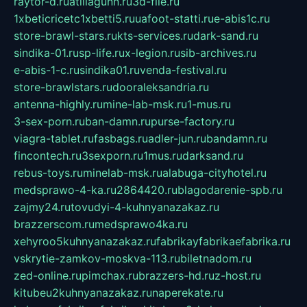
raytor-d.ru
atillagunn.ru
3d-file.ru
1xbeticricetc1xbetti5.ru
uafoot-statti.ru
e-abis1c.ru
store-brawl-stars.ru
kts-services.ru
dark-sand.ru
sindika-01.ru
sp-life.ru
x-legion.ru
sib-archives.ru
e-abis-1-c.ru
sindika01.ru
venda-festival.ru
store-brawlstars.ru
dooraleksandria.ru
antenna-highly.ru
mine-lab-msk.ru
1-mus.ru
3-sex-porn.ru
ban-damn.ru
purse-factory.ru
viagra-tablet.ru
fasbags.ru
adler-jun.ru
bandamn.ru
fincontech.ru
3sexporn.ru
1mus.ru
darksand.ru
rebus-toys.ru
minelab-msk.ru
alabuga-cityhotel.ru
medsprawo-4-ka.ru
2864420.ru
blagodarenie-spb.ru
zajmy24.ru
tovudyi-4-kuhnyanazakaz.ru
brazzerscom.ru
medsprawo4ka.ru
xehyroo5kuhnyanazakaz.ru
fabrikayfabrikaefabrika.ru
vskrytie-zamkov-moskva-113.ru
biletnadom.ru
zed-online.ru
pimchax.ru
brazzers-hd.ru
z-host.ru
kitubeu2kuhnyanazakaz.ru
naperekate.ru