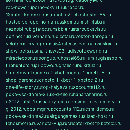
rbc-news.ru
porno-skvirt.ru
krospr.ru
13autor-kolonka.ru
sormol.ru
2rich.ru
hostel-65.ru
hostserve.ru
porno-na-russkom.ru
mishinlab.ru
neznobi.ru
bigfatcc.ru
habble.ru
starbucksvia.ru
delfinet.ru
silvernano.ru
elestal.ru
vektor-doroga.ru
velotrenajery.ru
pronso54.ru
lenasever.ru
lovinskix.ru
show-pets.ru
smartnews03.ru
discofoxworld.ru
miraclecoon.ru
pongup.ru
hostel65.ru
liura.ru
glasspb.ru
firehunters.ru
gribowo.ru
gnalis.ru
bulkitula.ru
hometown-france.ru
1-xbeticricetc-1-xbetti-5.ru
shop-garena.ru
cricetc-1-xbetr-1-xbetcc-2.ru
one-life-story.ru
top-halyava.ru
accounts112.ru
poka-vse-doma-2.ru
3-d-file.ru
hahahaharms.ru
g2012.ru
tst-1.ru
shaggy-cat.ru
opsmgr.ru
ev-gallery.ru
g-2012.ru
ops-mgr.ru
accounts-112.ru
csm-demo.ru
poka-vse-doma2.ru
airgungames.ru
allseo-host.ru
tehosmotre.ru
varieta-yug.ru
cricetc1xbetr1xbetcc2.ru