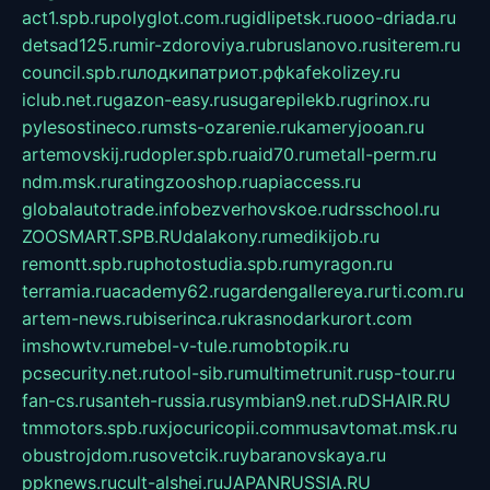
act1.spb.ru
polyglot.com.ru
gidlipetsk.ru
ooo-driada.ru
detsad125.ru
mir-zdoroviya.ru
bruslanovo.ru
siterem.ru
council.spb.ru
лодкипатриот.рф
kafekolizey.ru
iclub.net.ru
gazon-easy.ru
sugarepilekb.ru
grinox.ru
pylesostineco.ru
msts-ozarenie.ru
kameryjooan.ru
artemovskij.ru
dopler.spb.ru
aid70.ru
metall-perm.ru
ndm.msk.ru
ratingzooshop.ru
apiaccess.ru
globalautotrade.info
bezverhovskoe.ru
drsschool.ru
ZOOSMART.SPB.RU
dalakony.ru
medikijob.ru
remontt.spb.ru
photostudia.spb.ru
myragon.ru
terramia.ru
academy62.ru
gardengallereya.ru
rti.com.ru
artem-news.ru
biserinca.ru
krasnodarkurort.com
imshowtv.ru
mebel-v-tule.ru
mobtopik.ru
pcsecurity.net.ru
tool-sib.ru
multimetrunit.ru
sp-tour.ru
fan-cs.ru
santeh-russia.ru
symbian9.net.ru
DSHAIR.RU
tmmotors.spb.ru
xjocuricopii.com
musavtomat.msk.ru
obustrojdom.ru
sovetcik.ru
ybaranovskaya.ru
ppknews.ru
cult-alshei.ru
JAPANRUSSIA.RU