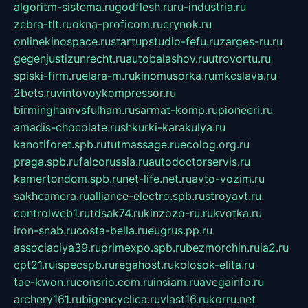
algoritm-sistema.ru
godflesh.ru
ru-industria.ru
zebra-tlt.ru
okna-proficom.ru
erynok.ru
onlinekinospace.ru
startupstudio-fefu.ru
zarges-ru.ru
gegenjustizunrecht.ru
autobalashov.ru
utrovortu.ru
spiski-firm.ru
elara-m.ru
kinomusorka.ru
mkcslava.ru
2bets.ru
vintovoykompressor.ru
birminghamvsfulham.ru
sarmat-komp.ru
pioneeri.ru
amadis-chocolate.ru
shkurki-karakulya.ru
kanotiforet.spb.ru
tutmassage.ru
ecolog.org.ru
praga.spb.ru
falcorussia.ru
autodoctorservis.ru
kamertondom.spb.ru
net-life.net.ru
avto-vozim.ru
sakhcamera.ru
alliance-electro.spb.ru
stroyavt.ru
controlweb1.ru
tdsak74.ru
kinzozo-ru.ru
kvotka.ru
iron-snab.ru
costa-bella.ru
eugrus.pp.ru
associaciya39.ru
primexpo.spb.ru
bezmorchin.ru
ia2.ru
cpt21.ru
ispecspb.ru
regahost.ru
kolosok-elita.ru
tae-kwon.ru
consrio.com.ru
insiam.ru
avegainfo.ru
archery161.ru
bigencyclica.ru
vlast16.ru
korru.net