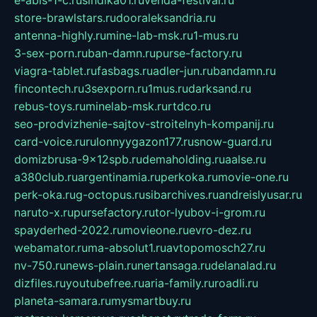
store-brawlstars.ru
dooraleksandria.ru
antenna-highly.ru
mine-lab-msk.ru
1-mus.ru
3-sex-porn.ru
ban-damn.ru
purse-factory.ru
viagra-tablet.ru
fasbags.ru
adler-jun.ru
bandamn.ru
fincontech.ru
3sexporn.ru
1mus.ru
darksand.ru
rebus-toys.ru
minelab-msk.ru
rtdco.ru
seo-prodvizhenie-sajtov-stroitelnyh-kompanij.ru
card-voice.ru
rulonnyygazon177.ru
snow-guard.ru
domizbrusa-9x12spb.ru
demaholding.ru
aalse.ru
a380club.ru
argentinamia.ru
perkoka.ru
movie-one.ru
perk-oka.ru
g-octopus.ru
sibarchives.ru
andreislyusar.ru
naruto-x.ru
pursefactory.ru
tor-lyubov-i-grom.ru
spayderhed-2022.ru
movieone.ru
evro-dez.ru
webamator.ru
ma-absolut1.ru
avtopomosch27.ru
nv-750.ru
news-plain.ru
nertansaga.ru
delanalad.ru
dizfiles.ru
youtubefree.ru
aria-family.ru
roadli.ru
planeta-samara.ru
mysmartbuy.ru