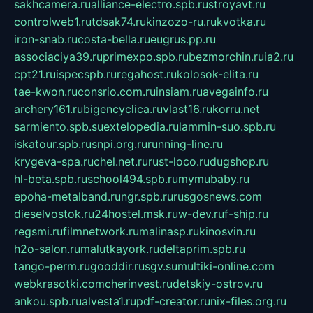
sakhcamera.ru
alliance-electro.spb.ru
stroyavt.ru
controlweb1.ru
tdsak74.ru
kinzozo-ru.ru
kvotka.ru
iron-snab.ru
costa-bella.ru
eugrus.pp.ru
associaciya39.ru
primexpo.spb.ru
bezmorchin.ru
ia2.ru
cpt21.ru
ispecspb.ru
regahost.ru
kolosok-elita.ru
tae-kwon.ru
consrio.com.ru
insiam.ru
avegainfo.ru
archery161.ru
bigencyclica.ru
vlast16.ru
korru.net
sarmiento.spb.su
extelopedia.ru
lammin-suo.spb.ru
iskatour.spb.ru
snpi.org.ru
running-line.ru
krygeva-spa.ru
chel.net.ru
rust-loco.ru
dugshop.ru
hl-beta.spb.ru
school494.spb.ru
mymubaby.ru
epoha-metalband.ru
ngr.spb.ru
rusgosnews.com
dieselvostok.ru
24hostel.msk.ru
w-dev.ru
f-ship.ru
regsmi.ru
filmnetwork.ru
malinasp.ru
kinosvin.ru
h2o-salon.ru
malutkayork.ru
deltaprim.spb.ru
tango-perm.ru
gooddir.ru
sgv.su
multiki-online.com
webkrasotki.com
cherinvest.ru
detskiy-ostrov.ru
ankou.spb.ru
alvesta1.ru
pdf-creator.ru
nix-files.org.ru