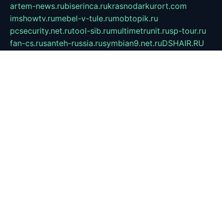
artem-news.ru
biserinca.ru
krasnodarkurort.com
imshowtv.ru
mebel-v-tule.ru
mobtopik.ru
pcsecurity.net.ru
tool-sib.ru
multimetrunit.ru
sp-tour.ru
fan-cs.ru
santeh-russia.ru
symbian9.net.ru
DSHAIR.RU
tmmotors.spb.ru
xjocuricopii.com
musavtomat.msk.ru
obustrojdom.ru
sovetcik.ru
ybaranovskaya.ru
ppknews.ru
cult-alshei.ru
JAPANRUSSIA.RU
proekciyamebel.ru
imper-finans.ru
rim.org.ru
glamourai.ru
brassminus.ru
zabor-pro.ru
ftn.pp.ru
dorogoe58.ru
laimengpacker.ru
kuzova-zapchasti.ru
sageerp.ru
taxodrom.ru
dsrazvitie.ru
hardcity.net.ru
ratinghomegames.ru
topservice25.ru
gubernyan.ru
gtglasslined.ru
ii4.ru
tssport.spb.ru
andorra24.com
blackwallstreet.ru
oboimos.ru
optim-doors.com.ru
ikuch.ru
nycr.org.ru
npa21.ru
vremya-ch.spb.ru
desert000.ru
ivtorgi.ru
ifiori.ru
catalog-statei.ru
dcv.org.ru
spetsmaster174.ru
ipkameryhiseeu.ru
dum26.ru
ruspol.spb.ru
fr-opendp.ru
kam-solnyshko.ru