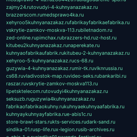
zajmy24.ru
tovudyi-4-kuhnyanazakaz.ru
brazzerscom.ru
medsprawo4ka.ru
xehyroo5kuhnyanazakaz.ru
fabrikayfabrikaefabrika.ru
vskrytie-zamkov-moskva-113.ru
biletnadom.ru
zed-online.ru
pimchax.ru
brazzers-hd.ru
z-host.ru
kitubeu2kuhnyanazakaz.ru
naperekate.ru
kuhnyaofabrikaufabrik.ru
kitubeu-2-kuhnyanazakaz.ru
xehyroo-5-kuhnyanazakaz.ru
cs-68.ru
guzywia-4-kuhnyanazakaz.ru
mir-tk.ru
vlknrussia.ru
cs68.ru
vladivostok-map.ru
video-seks.ru
bankaribi.ru
raszar.ru
vskrytie-zamkov-moskva113.ru
lipetsktelecom.ru
tovudyi4kuhnyanazakaz.ru
seksuzb.ru
guzywia4kuhnyanazakaz.ru
fabrikaofabrikaokuhny.ru
kuhnyaekuhnyaafabrika.ru
kuhnyaykuhnyayfabrika.ru
e-abis1c.ru
store-brawl-stars.ru
kts-services.ru
dark-sand.ru
sindika-01.ru
sp-life.ru
x-legion.ru
sib-archives.ru
e-abis-1-c.ru
sindika01.ru
venda-festival.ru