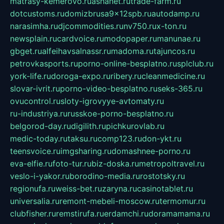
matrasy-kemerovo.ru
ashanet.ru
trade-farm.ru
dotcustoms.ru
domizbrusa9x12spb.ru
autodamp.ru
narasimha.ru
djcommodities.ru
nv750.ru
x-ton.ru
newsplain.ru
cardvoice.ru
modopaper.ru
manunae.ru
gbget.ru
alfeihavsalnassr.ru
madoma.ru
tajuncos.ru
petrovkasports.ru
porno-online-besplatno.ru
splclub.ru
york-life.ru
doroga-expo.ru
ribery.ru
cleanmedicine.ru
slovar-ivrit.ru
porno-video-besplatno.ru
seks-365.ru
ovucontrol.ru
sloty-igrovyye-avtomaty.ru
ru-industriya.ru
russkoe-porno-besplatno.ru
belgorod-day.ru
digilith.ru
pichkurovlab.ru
medic-today.ru
taksu.ru
comp123.ru
don-ykt.ru
teensvoice.ru
imgsharing.ru
domashnee-porno.ru
eva-elfie.ru
foto-tur.ru
biz-doska.ru
metropoltravel.ru
veslo-i-yakor.ru
borodino-media.ru
rostotsky.ru
regionufa.ru
weiss-bet.ru
zaryna.ru
casinotablet.ru
universalia.ru
remont-mebeli-moscow.ru
termomur.ru
clubfisher.ru
remstirufa.ru
erdamchi.ru
doramamama.ru