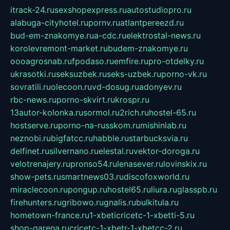
itrack-24.ru
sexshopexpress.ru
autostudiopro.ru
alabuga-cityhotel.ru
pornv.ru
atlantpereezd.ru
bud-em-znakomye.ru
a-cdc.ru
elektrostal-news.ru
korolevremont-market.ru
budem-znakomye.ru
oooagrosnab.ru
fpodaso.ru
emfire.ru
pro-otdelky.ru
ukrasotki.ru
seksuzbek.ru
seks-uzbek.ru
porno-vk.ru
sovratili.ru
olecoon.ru
vd-dosug.ru
adonyev.ru
rbc-news.ru
porno-skvirt.ru
krospr.ru
13autor-kolonka.ru
sormol.ru
2rich.ru
hostel-65.ru
hostserve.ru
porno-na-russkom.ru
mishinlab.ru
neznobi.ru
bigfatcc.ru
habble.ru
starbucksvia.ru
delfinet.ru
silvernano.ru
elestal.ru
vektor-doroga.ru
velotrenajery.ru
pronso54.ru
lenasever.ru
lovinskix.ru
show-pets.ru
smartnews03.ru
discofoxworld.ru
miraclecoon.ru
pongup.ru
hostel65.ru
liura.ru
glasspb.ru
firehunters.ru
gribowo.ru
gnalis.ru
bulkitula.ru
hometown-france.ru
1-xbeticricetc-1-xbetti-5.ru
shop-garena.ru
cricetc-1-xbetr-1-xbetcc-2.ru