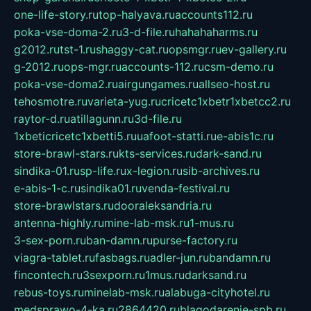
one-life-story.ru
top-halyava.ru
accounts112.ru
poka-vse-doma-2.ru
3-d-file.ru
hahahaharms.ru
g2012.ru
tst-1.ru
shaggy-cat.ru
opsmgr.ru
ev-gallery.ru
g-2012.ru
ops-mgr.ru
accounts-112.ru
csm-demo.ru
poka-vse-doma2.ru
airgungames.ru
allseo-host.ru
tehosmotre.ru
varieta-yug.ru
cricetc1xbetr1xbetcc2.ru
raytor-d.ru
atillagunn.ru
3d-file.ru
1xbeticricetc1xbetti5.ru
uafoot-statti.ru
e-abis1c.ru
store-brawl-stars.ru
kts-services.ru
dark-sand.ru
sindika-01.ru
sp-life.ru
x-legion.ru
sib-archives.ru
e-abis-1-c.ru
sindika01.ru
venda-festival.ru
store-brawlstars.ru
dooraleksandria.ru
antenna-highly.ru
mine-lab-msk.ru
1-mus.ru
3-sex-porn.ru
ban-damn.ru
purse-factory.ru
viagra-tablet.ru
fasbags.ru
adler-jun.ru
bandamn.ru
fincontech.ru
3sexporn.ru
1mus.ru
darksand.ru
rebus-toys.ru
minelab-msk.ru
alabuga-cityhotel.ru
medsprawo-4-ka.ru
2864420.ru
blagodarenie-spb.ru