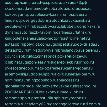
ecostep-samara.ru
d-p.spb.ru
галактика73.рф
sko.com.ru
davitamebel-spb.ru
fotsis.ru
tesiaes.ru
kokoroyari.spb.ru
blesna-kazan.ru
mossilver.ru
lenderoq.ru
sergeydobrin.ru
tochkazvuka.msk.ru
people-of-art.ru
bezzubova.ru
clubtibet.ru
orior-aks.ru
dynamoauto.ru
szk-favorit.ru
carlines.ru
flatnsk.ru
kingbolenskaner.ru
alex-motor.ru
astroline.net.ru
act1.spb.ru
polyglot.com.ru
gidlipetsk.ru
ooo-driada.ru
detsad125.ru
mir-zdoroviya.ru
bruslanovo.ru
siterem.ru
council.spb.ru
лодкипатриот.рф
kafekolizey.ru
iclub.net.ru
gazon-easy.ru
sugarepilekb.ru
grinox.ru
pylesostineco.ru
msts-ozarenie.ru
kameryjooan.ru
artemovskij.ru
dopler.spb.ru
aid70.ru
metall-perm.ru
ndm.msk.ru
ratingzooshop.ru
apiaccess.ru
globalautotrade.info
bezverhovskoe.ru
drsschool.ru
ZOOSMART.SPB.RU
dalakony.ru
medikijob.ru
remontt.spb.ru
photostudia.spb.ru
myragon.ru
terramia.ru
academy62.ru
gardengallereya.ru
rti.com.ru