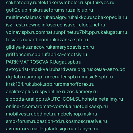
sakhatoday.ru
elektrikersymboler.ru
sputnikyes.ru
golf2club.msk.ru
aeforums.ru
zallclub.ru
multimodal.msk.ru
habaigry.ru
haikko.ru
sobakopedia.ru
isz-fest.ru
ewnc.info
screensaver-clock.net.ru
volnav.spb.ru
comnat.ru
npf.net.ru
7bit.pp.ru
kalugatur.ru
tesiaes.ru
card.com.ru
kazanka.spb.ru
gildiya-kuznecov.ru
kameryboavision.ru
griffoncom.spb.ru
fabrika-emotsiy.ru
PARK-MATROSOVA.RU
agat.spb.ru
avtoyurist-moskva1.ru
hardware.org.ru
схема-авто.рф
dg-lab.ru
angrup.ru
recruiter.spb.ru
music8.spb.ru
krsk124.ru
kubok.spb.ru
romanofforex.ru
analitikaplus.ru
spyonline.ru
zosikamery.ru
sloboda-ural.pp.ru
AUTO-COM.SU
hohota.net
alimy.ru
online-z.com
aromat-vostoka.ru
otdelkaexp.ru
mobilvest.ru
bbd.net.ru
mebelshop.msk.ru
smp-forum.ru
bastion-td.ru
kosmoscreative.ru
avrmotors.ru
art-galadesign.ru
tiffany-c.ru