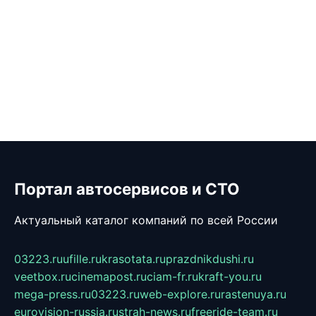
Портал автосервисов и СТО
Актуальный каталог компаний по всей России
03223.ru
ufille.ru
krasotata.ru
prazdnikdushi.ru
veetbox.ru
cinemapost.ru
ciam-fr.ru
kraft-you.ru
mega-press.ru
03223.ru
web-explore.ru
rastenuya.ru
eurovision-russia.ru
strah-news.ru
freeride-team.ru