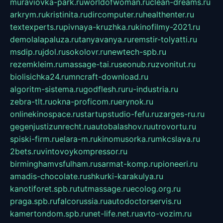
muraviovka-park.ru
worldofwoman.ru
clean-dreams.ru
arkrym.ru
kristinita.ru
dircomputer.ru
healthenter.ru
textexperts.ru
pivnaya-kruzhka.ru
kinofilmy-2021.ru
demolalapaluza.ru
tanyavanya.ru
remstir-tolyatti.ru
msdip.ru
jdol.ru
sokolovr.ru
newtech-spb.ru
rezemkleim.ru
massage-tai.ru
seonub.ru
zvonitut.ru
biolisichka24.ru
mncraft-download.ru
algoritm-sistema.ru
godflesh.ru
ru-industria.ru
zebra-tlt.ru
okna-proficom.ru
erynok.ru
onlinekinospace.ru
startupstudio-fefu.ru
zarges-ru.ru
gegenjustizunrecht.ru
autobalashov.ru
utrovortu.ru
spiski-firm.ru
elara-m.ru
kinomusorka.ru
mkcslava.ru
2bets.ru
vintovoykompressor.ru
birminghamvsfulham.ru
sarmat-komp.ru
pioneeri.ru
amadis-chocolate.ru
shkurki-karakulya.ru
kanotiforet.spb.ru
tutmassage.ru
ecolog.org.ru
praga.spb.ru
falcorussia.ru
autodoctorservis.ru
kamertondom.spb.ru
net-life.net.ru
avto-vozim.ru