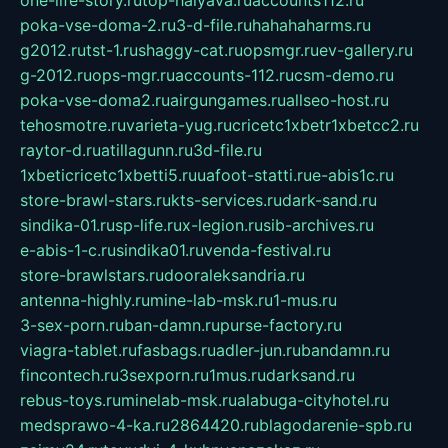
one-life-story.ru
top-halyava.ru
accounts112.ru
poka-vse-doma-2.ru
3-d-file.ru
hahahaharms.ru
g2012.ru
tst-1.ru
shaggy-cat.ru
opsmgr.ru
ev-gallery.ru
g-2012.ru
ops-mgr.ru
accounts-112.ru
csm-demo.ru
poka-vse-doma2.ru
airgungames.ru
allseo-host.ru
tehosmotre.ru
varieta-yug.ru
cricetc1xbetr1xbetcc2.ru
raytor-d.ru
atillagunn.ru
3d-file.ru
1xbeticricetc1xbetti5.ru
uafoot-statti.ru
e-abis1c.ru
store-brawl-stars.ru
kts-services.ru
dark-sand.ru
sindika-01.ru
sp-life.ru
x-legion.ru
sib-archives.ru
e-abis-1-c.ru
sindika01.ru
venda-festival.ru
store-brawlstars.ru
dooraleksandria.ru
antenna-highly.ru
mine-lab-msk.ru
1-mus.ru
3-sex-porn.ru
ban-damn.ru
purse-factory.ru
viagra-tablet.ru
fasbags.ru
adler-jun.ru
bandamn.ru
fincontech.ru
3sexporn.ru
1mus.ru
darksand.ru
rebus-toys.ru
minelab-msk.ru
alabuga-cityhotel.ru
medsprawo-4-ka.ru
2864420.ru
blagodarenie-spb.ru