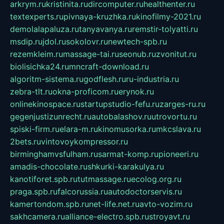
arkrym.ru
kristinita.ru
dircomputer.ru
healthenter.ru
textexperts.ru
pivnaya-kruzhka.ru
kinofilmy-2021.ru
demolalapaluza.ru
tanyavanya.ru
remstir-tolyatti.ru
msdip.ru
jdol.ru
sokolovr.ru
newtech-spb.ru
rezemkleim.ru
massage-tai.ru
seonub.ru
zvonitut.ru
biolisichka24.ru
mncraft-download.ru
algoritm-sistema.ru
godflesh.ru
ru-industria.ru
zebra-tlt.ru
okna-proficom.ru
erynok.ru
onlinekinospace.ru
startupstudio-fefu.ru
zarges-ru.ru
gegenjustizunrecht.ru
autobalashov.ru
utrovortu.ru
spiski-firm.ru
elara-m.ru
kinomusorka.ru
mkcslava.ru
2bets.ru
vintovoykompressor.ru
birminghamvsfulham.ru
sarmat-komp.ru
pioneeri.ru
amadis-chocolate.ru
shkurki-karakulya.ru
kanotiforet.spb.ru
tutmassage.ru
ecolog.org.ru
praga.spb.ru
falcorussia.ru
autodoctorservis.ru
kamertondom.spb.ru
net-life.net.ru
avto-vozim.ru
sakhcamera.ru
alliance-electro.spb.ru
stroyavt.ru