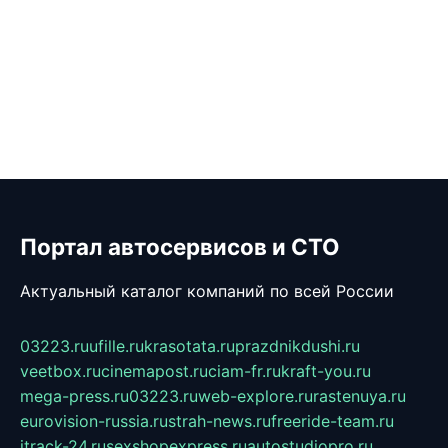
Портал автосервисов и СТО
Актуальный каталог компаний по всей России
03223.ru
ufille.ru
krasotata.ru
prazdnikdushi.ru
veetbox.ru
cinemapost.ru
ciam-fr.ru
kraft-you.ru
mega-press.ru
03223.ru
web-explore.ru
rastenuya.ru
eurovision-russia.ru
strah-news.ru
freeride-team.ru
itrack-24.ru
sexshopexpress.ru
autostudiopro.ru