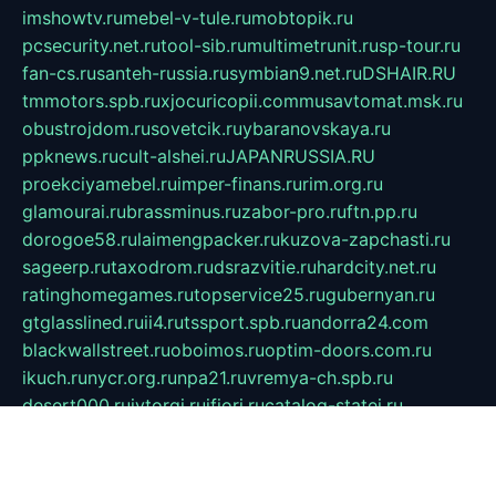
imshowtv.ru
mebel-v-tule.ru
mobtopik.ru
pcsecurity.net.ru
tool-sib.ru
multimetrunit.ru
sp-tour.ru
fan-cs.ru
santeh-russia.ru
symbian9.net.ru
DSHAIR.RU
tmmotors.spb.ru
xjocuricopii.com
musavtomat.msk.ru
obustrojdom.ru
sovetcik.ru
ybaranovskaya.ru
ppknews.ru
cult-alshei.ru
JAPANRUSSIA.RU
proekciyamebel.ru
imper-finans.ru
rim.org.ru
glamourai.ru
brassminus.ru
zabor-pro.ru
ftn.pp.ru
dorogoe58.ru
laimengpacker.ru
kuzova-zapchasti.ru
sageerp.ru
taxodrom.ru
dsrazvitie.ru
hardcity.net.ru
ratinghomegames.ru
topservice25.ru
gubernyan.ru
gtglasslined.ru
ii4.ru
tssport.spb.ru
andorra24.com
blackwallstreet.ru
oboimos.ru
optim-doors.com.ru
ikuch.ru
nycr.org.ru
npa21.ru
vremya-ch.spb.ru
desert000.ru
ivtorgi.ru
ifiori.ru
catalog-statei.ru
dcv.org.ru
spetsmaster174.ru
ipkameryhiseeu.ru
dum26.ru
ruspol.spb.ru
fr-opendp.ru
kam-solnyshko.ru
cheyenne-arapaho.ru
sevzapmetal.spb.ru