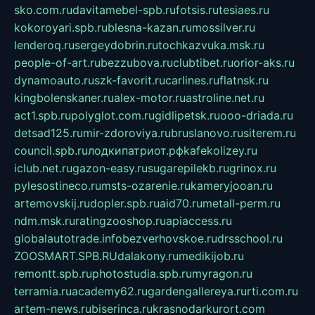
sko.com.ru
davitamebel-spb.ru
fotsis.ru
tesiaes.ru
kokoroyari.spb.ru
blesna-kazan.ru
mossilver.ru
lenderoq.ru
sergeydobrin.ru
tochkazvuka.msk.ru
people-of-art.ru
bezzubova.ru
clubtibet.ru
orior-aks.ru
dynamoauto.ru
szk-favorit.ru
carlines.ru
flatnsk.ru
kingbolenskaner.ru
alex-motor.ru
astroline.net.ru
act1.spb.ru
polyglot.com.ru
gidlipetsk.ru
ooo-driada.ru
detsad125.ru
mir-zdoroviya.ru
bruslanovo.ru
siterem.ru
council.spb.ru
лодкипатриот.рф
kafekolizey.ru
iclub.net.ru
gazon-easy.ru
sugarepilekb.ru
grinox.ru
pylesostineco.ru
msts-ozarenie.ru
kameryjooan.ru
artemovskij.ru
dopler.spb.ru
aid70.ru
metall-perm.ru
ndm.msk.ru
ratingzooshop.ru
apiaccess.ru
globalautotrade.info
bezverhovskoe.ru
drsschool.ru
ZOOSMART.SPB.RU
dalakony.ru
medikijob.ru
remontt.spb.ru
photostudia.spb.ru
myragon.ru
terramia.ru
academy62.ru
gardengallereya.ru
rti.com.ru
artem-news.ru
biserinca.ru
krasnodarkurort.com