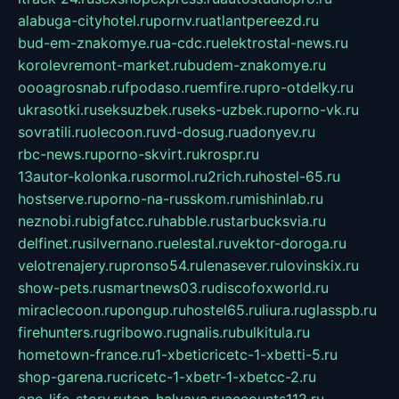
alabuga-cityhotel.ru
pornv.ru
atlantpereezd.ru
bud-em-znakomye.ru
a-cdc.ru
elektrostal-news.ru
korolevremont-market.ru
budem-znakomye.ru
oooagrosnab.ru
fpodaso.ru
emfire.ru
pro-otdelky.ru
ukrasotki.ru
seksuzbek.ru
seks-uzbek.ru
porno-vk.ru
sovratili.ru
olecoon.ru
vd-dosug.ru
adonyev.ru
rbc-news.ru
porno-skvirt.ru
krospr.ru
13autor-kolonka.ru
sormol.ru
2rich.ru
hostel-65.ru
hostserve.ru
porno-na-russkom.ru
mishinlab.ru
neznobi.ru
bigfatcc.ru
habble.ru
starbucksvia.ru
delfinet.ru
silvernano.ru
elestal.ru
vektor-doroga.ru
velotrenajery.ru
pronso54.ru
lenasever.ru
lovinskix.ru
show-pets.ru
smartnews03.ru
discofoxworld.ru
miraclecoon.ru
pongup.ru
hostel65.ru
liura.ru
glasspb.ru
firehunters.ru
gribowo.ru
gnalis.ru
bulkitula.ru
hometown-france.ru
1-xbeticricetc-1-xbetti-5.ru
shop-garena.ru
cricetc-1-xbetr-1-xbetcc-2.ru