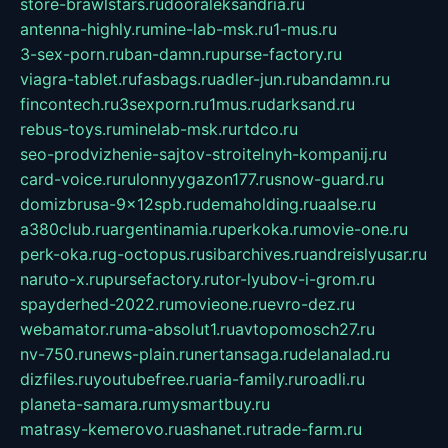
store-brawlstars.ru
dooraleksandria.ru
antenna-highly.ru
mine-lab-msk.ru
1-mus.ru
3-sex-porn.ru
ban-damn.ru
purse-factory.ru
viagra-tablet.ru
fasbags.ru
adler-jun.ru
bandamn.ru
fincontech.ru
3sexporn.ru
1mus.ru
darksand.ru
rebus-toys.ru
minelab-msk.ru
rtdco.ru
seo-prodvizhenie-sajtov-stroitelnyh-kompanij.ru
card-voice.ru
rulonnyygazon177.ru
snow-guard.ru
domizbrusa-9x12spb.ru
demaholding.ru
aalse.ru
a380club.ru
argentinamia.ru
perkoka.ru
movie-one.ru
perk-oka.ru
g-octopus.ru
sibarchives.ru
andreislyusar.ru
naruto-x.ru
pursefactory.ru
tor-lyubov-i-grom.ru
spayderhed-2022.ru
movieone.ru
evro-dez.ru
webamator.ru
ma-absolut1.ru
avtopomosch27.ru
nv-750.ru
news-plain.ru
nertansaga.ru
delanalad.ru
dizfiles.ru
youtubefree.ru
aria-family.ru
roadli.ru
planeta-samara.ru
mysmartbuy.ru
matrasy-kemerovo.ru
ashanet.ru
trade-farm.ru