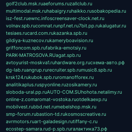
golf2club.msk.ru
aeforums.ru
zallclub.ru
multimodal.msk.ru
habaigry.ru
haikko.ru
sobakopedia.ru
isz-fest.ru
ewnc.info
screensaver-clock.net.ru
volnav.spb.ru
comnat.ru
npf.net.ru
7bit.pp.ru
kalugatur.ru
tesiaes.ru
card.com.ru
kazanka.spb.ru
gildiya-kuznecov.ru
kameryboavision.ru
griffoncom.spb.ru
fabrika-emotsiy.ru
PARK-MATROSOVA.RU
agat.spb.ru
avtoyurist-moskva1.ru
hardware.org.ru
схема-авто.рф
dg-lab.ru
angrup.ru
recruiter.spb.ru
music8.spb.ru
krsk124.ru
kubok.spb.ru
romanofforex.ru
analitikaplus.ru
spyonline.ru
zosikamery.ru
sloboda-ural.pp.ru
AUTO-COM.SU
hohota.net
alimy.ru
online-z.com
aromat-vostoka.ru
otdelkaexp.ru
mobilvest.ru
bbd.net.ru
mebelshop.msk.ru
smp-forum.ru
bastion-td.ru
kosmoscreative.ru
avrmotors.ru
art-galadesign.ru
tiffany-c.ru
ecostep-samara.ru
d-p.spb.ru
галактика73.рф