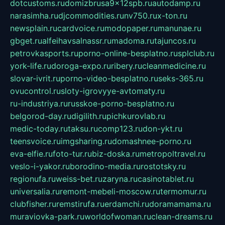
dotcustoms.ru
domizbrusa9x12spb.ru
autodamp.ru
narasimha.ru
djcommodities.ru
nv750.ru
x-ton.ru
newsplain.ru
cardvoice.ru
modopaper.ru
manunae.ru
gbget.ru
alfeihavsalnassr.ru
madoma.ru
tajuncos.ru
petrovkasports.ru
porno-online-besplatno.ru
splclub.ru
york-life.ru
doroga-expo.ru
ribery.ru
cleanmedicine.ru
slovar-ivrit.ru
porno-video-besplatno.ru
seks-365.ru
ovucontrol.ru
sloty-igrovyye-avtomaty.ru
ru-industriya.ru
russkoe-porno-besplatno.ru
belgorod-day.ru
digilith.ru
pichkurovlab.ru
medic-today.ru
taksu.ru
comp123.ru
don-ykt.ru
teensvoice.ru
imgsharing.ru
domashnee-porno.ru
eva-elfie.ru
foto-tur.ru
biz-doska.ru
metropoltravel.ru
veslo-i-yakor.ru
borodino-media.ru
rostotsky.ru
regionufa.ru
weiss-bet.ru
zaryna.ru
casinotablet.ru
universalia.ru
remont-mebeli-moscow.ru
termomur.ru
clubfisher.ru
remstirufa.ru
erdamchi.ru
doramamama.ru
muraviovka-park.ru
worldofwoman.ru
clean-dreams.ru