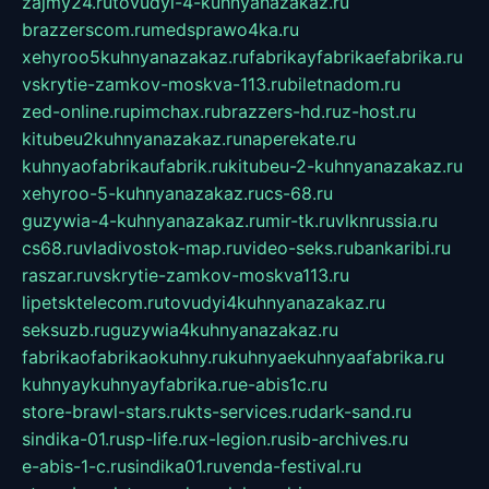
zajmy24.ru
tovudyi-4-kuhnyanazakaz.ru
brazzerscom.ru
medsprawo4ka.ru
xehyroo5kuhnyanazakaz.ru
fabrikayfabrikaefabrika.ru
vskrytie-zamkov-moskva-113.ru
biletnadom.ru
zed-online.ru
pimchax.ru
brazzers-hd.ru
z-host.ru
kitubeu2kuhnyanazakaz.ru
naperekate.ru
kuhnyaofabrikaufabrik.ru
kitubeu-2-kuhnyanazakaz.ru
xehyroo-5-kuhnyanazakaz.ru
cs-68.ru
guzywia-4-kuhnyanazakaz.ru
mir-tk.ru
vlknrussia.ru
cs68.ru
vladivostok-map.ru
video-seks.ru
bankaribi.ru
raszar.ru
vskrytie-zamkov-moskva113.ru
lipetsktelecom.ru
tovudyi4kuhnyanazakaz.ru
seksuzb.ru
guzywia4kuhnyanazakaz.ru
fabrikaofabrikaokuhny.ru
kuhnyaekuhnyaafabrika.ru
kuhnyaykuhnyayfabrika.ru
e-abis1c.ru
store-brawl-stars.ru
kts-services.ru
dark-sand.ru
sindika-01.ru
sp-life.ru
x-legion.ru
sib-archives.ru
e-abis-1-c.ru
sindika01.ru
venda-festival.ru