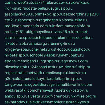
controlweb1.ru
tdsak74.ru
kinzozo-ru.ru
kvotka.ru
iron-snab.ru
costa-bella.ru
eugrus.pp.ru
associaciya39.ru
primexpo.spb.ru
bezmorchin.ru
ia2.ru
cpt21.ru
ispecspb.ru
regahost.ru
kolosok-elita.ru
tae-kwon.ru
consrio.com.ru
insiam.ru
avegainfo.ru
archery161.ru
bigencyclica.ru
vlast16.ru
korru.net
sarmiento.spb.su
extelopedia.ru
lammin-suo.spb.ru
iskatour.spb.ru
snpi.org.ru
running-line.ru
krygeva-spa.ru
chel.net.ru
rust-loco.ru
dugshop.ru
hl-beta.spb.ru
school494.spb.ru
mymubaby.ru
epoha-metalband.ru
ngr.spb.ru
rusgosnews.com
dieselvostok.ru
24hostel.msk.ru
w-dev.ru
f-ship.ru
regsmi.ru
filmnetwork.ru
malinasp.ru
kinosvin.ru
h2o-salon.ru
malutkayork.ru
deltaprim.spb.ru
tango-perm.ru
gooddir.ru
sgv.su
multiki-online.com
webkrasotki.com
cherinvest.ru
detskiy-ostrov.ru
ankou.spb.ru
alvesta1.ru
pdf-creator.ru
nix-files.org.ru
sakhatoday.ru
elektrikersymboler.ru
sputnikyes.ru