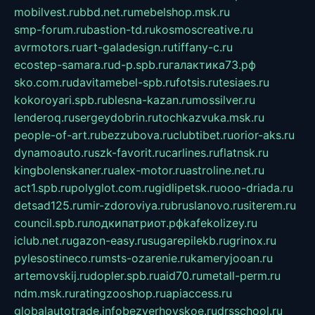
mobilvest.ru
bbd.net.ru
mebelshop.msk.ru
smp-forum.ru
bastion-td.ru
kosmoscreative.ru
avrmotors.ru
art-galadesign.ru
tiffany-c.ru
ecostep-samara.ru
d-p.spb.ru
галактика73.рф
sko.com.ru
davitamebel-spb.ru
fotsis.ru
tesiaes.ru
kokoroyari.spb.ru
blesna-kazan.ru
mossilver.ru
lenderoq.ru
sergeydobrin.ru
tochkazvuka.msk.ru
people-of-art.ru
bezzubova.ru
clubtibet.ru
orior-aks.ru
dynamoauto.ru
szk-favorit.ru
carlines.ru
flatnsk.ru
kingbolenskaner.ru
alex-motor.ru
astroline.net.ru
act1.spb.ru
polyglot.com.ru
gidlipetsk.ru
ooo-driada.ru
detsad125.ru
mir-zdoroviya.ru
bruslanovo.ru
siterem.ru
council.spb.ru
лодкипатриот.рф
kafekolizey.ru
iclub.net.ru
gazon-easy.ru
sugarepilekb.ru
grinox.ru
pylesostineco.ru
msts-ozarenie.ru
kameryjooan.ru
artemovskij.ru
dopler.spb.ru
aid70.ru
metall-perm.ru
ndm.msk.ru
ratingzooshop.ru
apiaccess.ru
globalautotrade.info
bezverhovskoe.ru
drsschool.ru