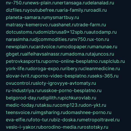
nv-750.ru
news-plain.ru
nertansaga.ru
delanalad.ru
dizfiles.ru
youtubefree.ru
aria-family.ru
roadli.ru
planeta-samara.ru
mysmartbuy.ru
matrasy-kemerovo.ru
ashanet.ru
trade-farm.ru
dotcustoms.ru
domizbrusa9x12spb.ru
autodamp.ru
narasimha.ru
djcommodities.ru
nv750.ru
x-ton.ru
newsplain.ru
cardvoice.ru
modopaper.ru
manunae.ru
gbget.ru
alfeihavsalnassr.ru
madoma.ru
tajuncos.ru
petrovkasports.ru
porno-online-besplatno.ru
splclub.ru
york-life.ru
doroga-expo.ru
ribery.ru
cleanmedicine.ru
slovar-ivrit.ru
porno-video-besplatno.ru
seks-365.ru
ovucontrol.ru
sloty-igrovyye-avtomaty.ru
ru-industriya.ru
russkoe-porno-besplatno.ru
belgorod-day.ru
digilith.ru
pichkurovlab.ru
medic-today.ru
taksu.ru
comp123.ru
don-ykt.ru
teensvoice.ru
imgsharing.ru
domashnee-porno.ru
eva-elfie.ru
foto-tur.ru
biz-doska.ru
metropoltravel.ru
veslo-i-yakor.ru
borodino-media.ru
rostotsky.ru