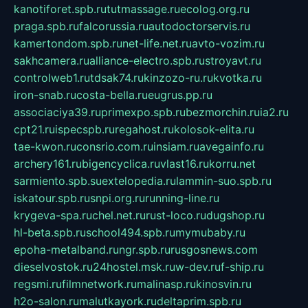
kanotiforet.spb.ru
tutmassage.ru
ecolog.org.ru
praga.spb.ru
falcorussia.ru
autodoctorservis.ru
kamertondom.spb.ru
net-life.net.ru
avto-vozim.ru
sakhcamera.ru
alliance-electro.spb.ru
stroyavt.ru
controlweb1.ru
tdsak74.ru
kinzozo-ru.ru
kvotka.ru
iron-snab.ru
costa-bella.ru
eugrus.pp.ru
associaciya39.ru
primexpo.spb.ru
bezmorchin.ru
ia2.ru
cpt21.ru
ispecspb.ru
regahost.ru
kolosok-elita.ru
tae-kwon.ru
consrio.com.ru
insiam.ru
avegainfo.ru
archery161.ru
bigencyclica.ru
vlast16.ru
korru.net
sarmiento.spb.su
extelopedia.ru
lammin-suo.spb.ru
iskatour.spb.ru
snpi.org.ru
running-line.ru
krygeva-spa.ru
chel.net.ru
rust-loco.ru
dugshop.ru
hl-beta.spb.ru
school494.spb.ru
mymubaby.ru
epoha-metalband.ru
ngr.spb.ru
rusgosnews.com
dieselvostok.ru
24hostel.msk.ru
w-dev.ru
f-ship.ru
regsmi.ru
filmnetwork.ru
malinasp.ru
kinosvin.ru
h2o-salon.ru
malutkayork.ru
deltaprim.spb.ru