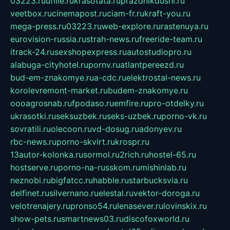
03223.ru
ufille.ru
krasotata.ru
prazdnikdushi.ru
veetbox.ru
cinemapost.ru
ciam-fr.ru
kraft-you.ru
mega-press.ru
03223.ru
web-explore.ru
rastenuya.ru
eurovision-russia.ru
strah-news.ru
freeride-team.ru
itrack-24.ru
sexshopexpress.ru
autostudiopro.ru
alabuga-cityhotel.ru
pornv.ru
atlantpereezd.ru
bud-em-znakomye.ru
a-cdc.ru
elektrostal-news.ru
korolevremont-market.ru
budem-znakomye.ru
oooagrosnab.ru
fpodaso.ru
emfire.ru
pro-otdelky.ru
ukrasotki.ru
seksuzbek.ru
seks-uzbek.ru
porno-vk.ru
sovratili.ru
olecoon.ru
vd-dosug.ru
adonyev.ru
rbc-news.ru
porno-skvirt.ru
krospr.ru
13autor-kolonka.ru
sormol.ru
2rich.ru
hostel-65.ru
hostserve.ru
porno-na-russkom.ru
mishinlab.ru
neznobi.ru
bigfatcc.ru
habble.ru
starbucksvia.ru
delfinet.ru
silvernano.ru
elestal.ru
vektor-doroga.ru
velotrenajery.ru
pronso54.ru
lenasever.ru
lovinskix.ru
show-pets.ru
smartnews03.ru
discofoxworld.ru