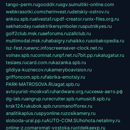
tango-perm.ru
gooddir.ru
sgv.su
multiki-online.com
webkrasotki.com
cherinvest.ru
detskiy-ostrov.ru
ankou.spb.ru
alvesta1.ru
pdf-creator.ru
nix-files.org.ru
sakhatoday.ru
elektrikersymboler.ru
sputnikyes.ru
golf2club.msk.ru
aeforums.ru
zallclub.ru
multimodal.msk.ru
habaigry.ru
haikko.ru
sobakopedia.ru
isz-fest.ru
ewnc.info
screensaver-clock.net.ru
volnav.spb.ru
comnat.ru
npf.net.ru
7bit.pp.ru
kalugatur.ru
tesiaes.ru
card.com.ru
kazanka.spb.ru
gildiya-kuznecov.ru
kameryboavision.ru
griffoncom.spb.ru
fabrika-emotsiy.ru
PARK-MATROSOVA.RU
agat.spb.ru
avtoyurist-moskva1.ru
hardware.org.ru
схема-авто.рф
dg-lab.ru
angrup.ru
recruiter.spb.ru
music8.spb.ru
krsk124.ru
kubok.spb.ru
romanofforex.ru
analitikaplus.ru
spyonline.ru
zosikamery.ru
sloboda-ural.pp.ru
AUTO-COM.SU
hohota.net
alimy.ru
online-z.com
aromat-vostoka.ru
otdelkaexp.ru