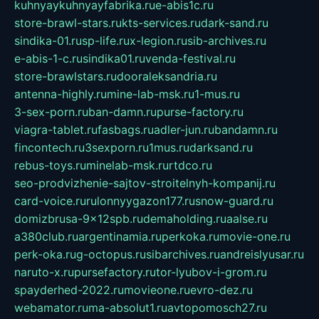
kuhnyaykuhnyayfabrika.ru
e-abis1c.ru
store-brawl-stars.ru
kts-services.ru
dark-sand.ru
sindika-01.ru
sp-life.ru
x-legion.ru
sib-archives.ru
e-abis-1-c.ru
sindika01.ru
venda-festival.ru
store-brawlstars.ru
dooraleksandria.ru
antenna-highly.ru
mine-lab-msk.ru
1-mus.ru
3-sex-porn.ru
ban-damn.ru
purse-factory.ru
viagra-tablet.ru
fasbags.ru
adler-jun.ru
bandamn.ru
fincontech.ru
3sexporn.ru
1mus.ru
darksand.ru
rebus-toys.ru
minelab-msk.ru
rtdco.ru
seo-prodvizhenie-sajtov-stroitelnyh-kompanij.ru
card-voice.ru
rulonnyygazon177.ru
snow-guard.ru
domizbrusa-9x12spb.ru
demaholding.ru
aalse.ru
a380club.ru
argentinamia.ru
perkoka.ru
movie-one.ru
perk-oka.ru
g-octopus.ru
sibarchives.ru
andreislyusar.ru
naruto-x.ru
pursefactory.ru
tor-lyubov-i-grom.ru
spayderhed-2022.ru
movieone.ru
evro-dez.ru
webamator.ru
ma-absolut1.ru
avtopomosch27.ru