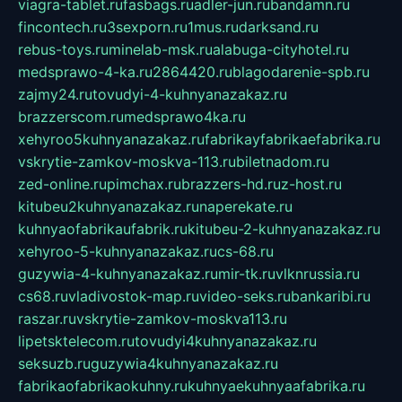
viagra-tablet.ru
fasbags.ru
adler-jun.ru
bandamn.ru
fincontech.ru
3sexporn.ru
1mus.ru
darksand.ru
rebus-toys.ru
minelab-msk.ru
alabuga-cityhotel.ru
medsprawo-4-ka.ru
2864420.ru
blagodarenie-spb.ru
zajmy24.ru
tovudyi-4-kuhnyanazakaz.ru
brazzerscom.ru
medsprawo4ka.ru
xehyroo5kuhnyanazakaz.ru
fabrikayfabrikaefabrika.ru
vskrytie-zamkov-moskva-113.ru
biletnadom.ru
zed-online.ru
pimchax.ru
brazzers-hd.ru
z-host.ru
kitubeu2kuhnyanazakaz.ru
naperekate.ru
kuhnyaofabrikaufabrik.ru
kitubeu-2-kuhnyanazakaz.ru
xehyroo-5-kuhnyanazakaz.ru
cs-68.ru
guzywia-4-kuhnyanazakaz.ru
mir-tk.ru
vlknrussia.ru
cs68.ru
vladivostok-map.ru
video-seks.ru
bankaribi.ru
raszar.ru
vskrytie-zamkov-moskva113.ru
lipetsktelecom.ru
tovudyi4kuhnyanazakaz.ru
seksuzb.ru
guzywia4kuhnyanazakaz.ru
fabrikaofabrikaokuhny.ru
kuhnyaekuhnyaafabrika.ru