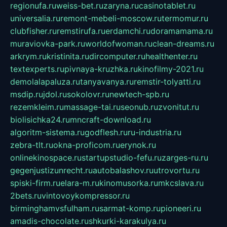
regionufa.ru
weiss-bet.ru
zaryna.ru
casinotablet.ru
universalia.ru
remont-mebeli-moscow.ru
termomur.ru
clubfisher.ru
remstirufa.ru
erdamchi.ru
doramamama.ru
muraviovka-park.ru
worldofwoman.ru
clean-dreams.ru
arkrym.ru
kristinita.ru
dircomputer.ru
healthenter.ru
textexperts.ru
pivnaya-kruzhka.ru
kinofilmy-2021.ru
demolalapaluza.ru
tanyavanya.ru
remstir-tolyatti.ru
msdip.ru
jdol.ru
sokolovr.ru
newtech-spb.ru
rezemkleim.ru
massage-tai.ru
seonub.ru
zvonitut.ru
biolisichka24.ru
mncraft-download.ru
algoritm-sistema.ru
godflesh.ru
ru-industria.ru
zebra-tlt.ru
okna-proficom.ru
erynok.ru
onlinekinospace.ru
startupstudio-fefu.ru
zarges-ru.ru
gegenjustizunrecht.ru
autobalashov.ru
utrovortu.ru
spiski-firm.ru
elara-m.ru
kinomusorka.ru
mkcslava.ru
2bets.ru
vintovoykompressor.ru
birminghamvsfulham.ru
sarmat-komp.ru
pioneeri.ru
amadis-chocolate.ru
shkurki-karakulya.ru