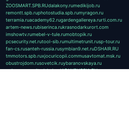
ZOOSMART.SPB.RU
dalakony.ru
medikijob.ru
remontt.spb.ru
photostudia.spb.ru
myragon.ru
terramia.ru
academy62.ru
gardengallereya.ru
rti.com.ru
artem-news.ru
biserinca.ru
krasnodarkurort.com
imshowtv.ru
mebel-v-tule.ru
mobtopik.ru
pcsecurity.net.ru
tool-sib.ru
multimetrunit.ru
sp-tour.ru
fan-cs.ru
santeh-russia.ru
symbian9.net.ru
DSHAIR.RU
tmmotors.spb.ru
xjocuricopii.com
musavtomat.msk.ru
obustrojdom.ru
sovetcik.ru
ybaranovskaya.ru
ppknews.ru
cult-alshei.ru
JAPANRUSSIA.RU
proekciyamebel.ru
imper-finans.ru
rim.org.ru
glamourai.ru
brassminus.ru
zabor-pro.ru
ftn.pp.ru
dorogoe58.ru
laimengpacker.ru
kuzova-zapchasti.ru
sageerp.ru
taxodrom.ru
dsrazvitie.ru
hardcity.net.ru
ratinghomegames.ru
topservice25.ru
gubernyan.ru
gtglasslined.ru
ii4.ru
tssport.spb.ru
andorra24.com
blackwallstreet.ru
oboimos.ru
optim-doors.com.ru
ikuch.ru
nycr.org.ru
npa21.ru
vremya-ch.spb.ru