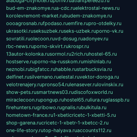
alabuga-cityhotel.ru
pornv.ru
atlantpereezd.ru
bud-em-znakomye.ru
a-cdc.ru
elektrostal-news.ru
korolevremont-market.ru
budem-znakomye.ru
oooagrosnab.ru
fpodaso.ru
emfire.ru
pro-otdelky.ru
ukrasotki.ru
seksuzbek.ru
seks-uzbek.ru
porno-vk.ru
sovratili.ru
olecoon.ru
vd-dosug.ru
adonyev.ru
rbc-news.ru
porno-skvirt.ru
krospr.ru
13autor-kolonka.ru
sormol.ru
2rich.ru
hostel-65.ru
hostserve.ru
porno-na-russkom.ru
mishinlab.ru
neznobi.ru
bigfatcc.ru
habble.ru
starbucksvia.ru
delfinet.ru
silvernano.ru
elestal.ru
vektor-doroga.ru
velotrenajery.ru
pronso54.ru
lenasever.ru
lovinskix.ru
show-pets.ru
smartnews03.ru
discofoxworld.ru
miraclecoon.ru
pongup.ru
hostel65.ru
liura.ru
glasspb.ru
firehunters.ru
gribowo.ru
gnalis.ru
bulkitula.ru
hometown-france.ru
1-xbeticricetc-1-xbetti-5.ru
shop-garena.ru
cricetc-1-xbetr-1-xbetcc-2.ru
one-life-story.ru
top-halyava.ru
accounts112.ru