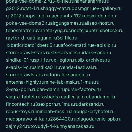
poka-vse-doma-2.ru
3-d-file.ru
hahahaharms.ru
g2012.ru
tst-1.ru
shaggy-cat.ru
opsmgr.ru
ev-gallery.ru
g-2012.ru
ops-mgr.ru
accounts-112.ru
csm-demo.ru
poka-vse-doma2.ru
airgungames.ru
allseo-host.ru
tehosmotre.ru
varieta-yug.ru
cricetc1xbetr1xbetcc2.ru
raytor-d.ru
atillagunn.ru
3d-file.ru
1xbeticricetc1xbetti5.ru
uafoot-statti.ru
e-abis1c.ru
store-brawl-stars.ru
kts-services.ru
dark-sand.ru
sindika-01.ru
sp-life.ru
x-legion.ru
sib-archives.ru
e-abis-1-c.ru
sindika01.ru
venda-festival.ru
store-brawlstars.ru
dooraleksandria.ru
antenna-highly.ru
mine-lab-msk.ru
1-mus.ru
3-sex-porn.ru
ban-damn.ru
purse-factory.ru
viagra-tablet.ru
fasbags.ru
adler-jun.ru
bandamn.ru
fincontech.ru
3sexporn.ru
1mus.ru
darksand.ru
rebus-toys.ru
minelab-msk.ru
alabuga-cityhotel.ru
medsprawo-4-ka.ru
2864420.ru
blagodarenie-spb.ru
zajmy24.ru
tovudyi-4-kuhnyanazakaz.ru