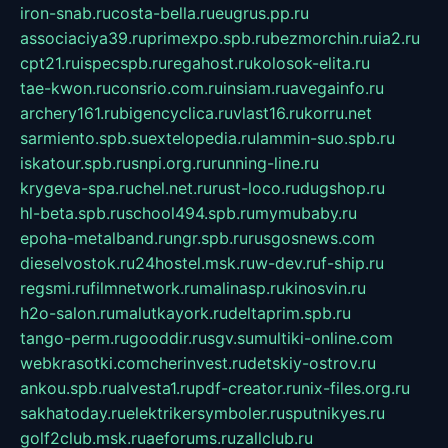
iron-snab.ru
costa-bella.ru
eugrus.pp.ru
associaciya39.ru
primexpo.spb.ru
bezmorchin.ru
ia2.ru
cpt21.ru
ispecspb.ru
regahost.ru
kolosok-elita.ru
tae-kwon.ru
consrio.com.ru
insiam.ru
avegainfo.ru
archery161.ru
bigencyclica.ru
vlast16.ru
korru.net
sarmiento.spb.su
extelopedia.ru
lammin-suo.spb.ru
iskatour.spb.ru
snpi.org.ru
running-line.ru
krygeva-spa.ru
chel.net.ru
rust-loco.ru
dugshop.ru
hl-beta.spb.ru
school494.spb.ru
mymubaby.ru
epoha-metalband.ru
ngr.spb.ru
rusgosnews.com
dieselvostok.ru
24hostel.msk.ru
w-dev.ru
f-ship.ru
regsmi.ru
filmnetwork.ru
malinasp.ru
kinosvin.ru
h2o-salon.ru
malutkayork.ru
deltaprim.spb.ru
tango-perm.ru
gooddir.ru
sgv.su
multiki-online.com
webkrasotki.com
cherinvest.ru
detskiy-ostrov.ru
ankou.spb.ru
alvesta1.ru
pdf-creator.ru
nix-files.org.ru
sakhatoday.ru
elektrikersymboler.ru
sputnikyes.ru
golf2club.msk.ru
aeforums.ru
zallclub.ru