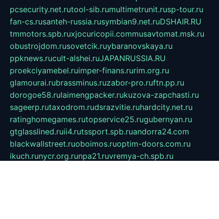
pcsecurity.net.ru
tool-sib.ru
multimetrunit.ru
sp-tour.ru
fan-cs.ru
santeh-russia.ru
symbian9.net.ru
DSHAIR.RU
tmmotors.spb.ru
xjocuricopii.com
musavtomat.msk.ru
obustrojdom.ru
sovetcik.ru
ybaranovskaya.ru
ppknews.ru
cult-alshei.ru
JAPANRUSSIA.RU
proekciyamebel.ru
imper-finans.ru
rim.org.ru
glamourai.ru
brassminus.ru
zabor-pro.ru
ftn.pp.ru
dorogoe58.ru
laimengpacker.ru
kuzova-zapchasti.ru
sageerp.ru
taxodrom.ru
dsrazvitie.ru
hardcity.net.ru
ratinghomegames.ru
topservice25.ru
gubernyan.ru
gtglasslined.ru
ii4.ru
tssport.spb.ru
andorra24.com
blackwallstreet.ru
oboimos.ru
optim-doors.com.ru
ikuch.ru
nycr.org.ru
npa21.ru
vremya-ch.spb.ru
desert000.ru
ivtorgi.ru
ifiori.ru
catalog-statei.ru
dcv.org.ru
spetsmaster174.ru
ipkameryhiseeu.ru
dum26.ru
ruspol.spb.ru
fr-opendp.ru
kam-solnyshko.ru
cheyenne-arapaho.ru
sevzapmetal.spb.ru
ted-lapidus.spb.ru
parasite-eliminator.ru