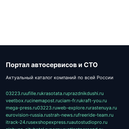
Портал автосервисов и СТО
Актуальный каталог компаний по всей России
03223.ru
ufille.ru
krasotata.ru
prazdnikdushi.ru
veetbox.ru
cinemapost.ru
ciam-fr.ru
kraft-you.ru
mega-press.ru
03223.ru
web-explore.ru
rastenuya.ru
eurovision-russia.ru
strah-news.ru
freeride-team.ru
itrack-24.ru
sexshopexpress.ru
autostudiopro.ru