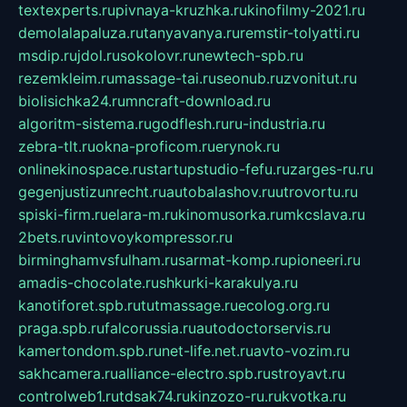
textexperts.ru
pivnaya-kruzhka.ru
kinofilmy-2021.ru
demolalapaluza.ru
tanyavanya.ru
remstir-tolyatti.ru
msdip.ru
jdol.ru
sokolovr.ru
newtech-spb.ru
rezemkleim.ru
massage-tai.ru
seonub.ru
zvonitut.ru
biolisichka24.ru
mncraft-download.ru
algoritm-sistema.ru
godflesh.ru
ru-industria.ru
zebra-tlt.ru
okna-proficom.ru
erynok.ru
onlinekinospace.ru
startupstudio-fefu.ru
zarges-ru.ru
gegenjustizunrecht.ru
autobalashov.ru
utrovortu.ru
spiski-firm.ru
elara-m.ru
kinomusorka.ru
mkcslava.ru
2bets.ru
vintovoykompressor.ru
birminghamvsfulham.ru
sarmat-komp.ru
pioneeri.ru
amadis-chocolate.ru
shkurki-karakulya.ru
kanotiforet.spb.ru
tutmassage.ru
ecolog.org.ru
praga.spb.ru
falcorussia.ru
autodoctorservis.ru
kamertondom.spb.ru
net-life.net.ru
avto-vozim.ru
sakhcamera.ru
alliance-electro.spb.ru
stroyavt.ru
controlweb1.ru
tdsak74.ru
kinzozo-ru.ru
kvotka.ru