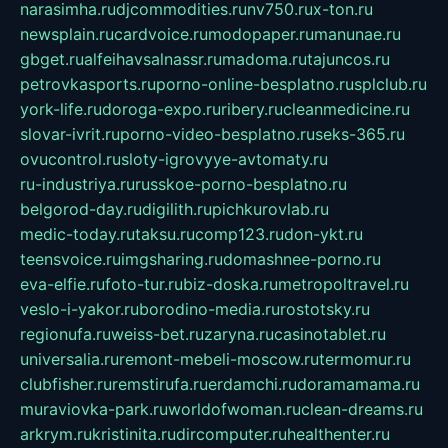
narasimha.ru
djcommodities.ru
nv750.ru
x-ton.ru
newsplain.ru
cardvoice.ru
modopaper.ru
manunae.ru
gbget.ru
alfeihavsalnassr.ru
madoma.ru
tajuncos.ru
petrovkasports.ru
porno-online-besplatno.ru
splclub.ru
york-life.ru
doroga-expo.ru
ribery.ru
cleanmedicine.ru
slovar-ivrit.ru
porno-video-besplatno.ru
seks-365.ru
ovucontrol.ru
sloty-igrovyye-avtomaty.ru
ru-industriya.ru
russkoe-porno-besplatno.ru
belgorod-day.ru
digilith.ru
pichkurovlab.ru
medic-today.ru
taksu.ru
comp123.ru
don-ykt.ru
teensvoice.ru
imgsharing.ru
domashnee-porno.ru
eva-elfie.ru
foto-tur.ru
biz-doska.ru
metropoltravel.ru
veslo-i-yakor.ru
borodino-media.ru
rostotsky.ru
regionufa.ru
weiss-bet.ru
zaryna.ru
casinotablet.ru
universalia.ru
remont-mebeli-moscow.ru
termomur.ru
clubfisher.ru
remstirufa.ru
erdamchi.ru
doramamama.ru
muraviovka-park.ru
worldofwoman.ru
clean-dreams.ru
arkrym.ru
kristinita.ru
dircomputer.ru
healthenter.ru