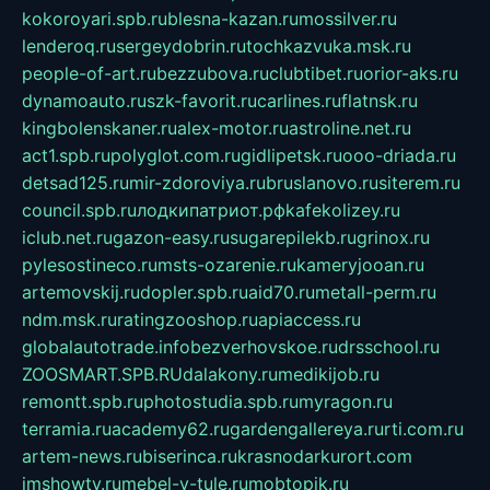
kokoroyari.spb.ru
blesna-kazan.ru
mossilver.ru
lenderoq.ru
sergeydobrin.ru
tochkazvuka.msk.ru
people-of-art.ru
bezzubova.ru
clubtibet.ru
orior-aks.ru
dynamoauto.ru
szk-favorit.ru
carlines.ru
flatnsk.ru
kingbolenskaner.ru
alex-motor.ru
astroline.net.ru
act1.spb.ru
polyglot.com.ru
gidlipetsk.ru
ooo-driada.ru
detsad125.ru
mir-zdoroviya.ru
bruslanovo.ru
siterem.ru
council.spb.ru
лодкипатриот.рф
kafekolizey.ru
iclub.net.ru
gazon-easy.ru
sugarepilekb.ru
grinox.ru
pylesostineco.ru
msts-ozarenie.ru
kameryjooan.ru
artemovskij.ru
dopler.spb.ru
aid70.ru
metall-perm.ru
ndm.msk.ru
ratingzooshop.ru
apiaccess.ru
globalautotrade.info
bezverhovskoe.ru
drsschool.ru
ZOOSMART.SPB.RU
dalakony.ru
medikijob.ru
remontt.spb.ru
photostudia.spb.ru
myragon.ru
terramia.ru
academy62.ru
gardengallereya.ru
rti.com.ru
artem-news.ru
biserinca.ru
krasnodarkurort.com
imshowtv.ru
mebel-v-tule.ru
mobtopik.ru