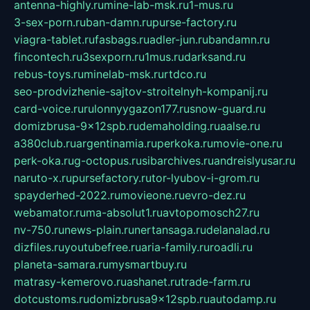
antenna-highly.ru
mine-lab-msk.ru
1-mus.ru
3-sex-porn.ru
ban-damn.ru
purse-factory.ru
viagra-tablet.ru
fasbags.ru
adler-jun.ru
bandamn.ru
fincontech.ru
3sexporn.ru
1mus.ru
darksand.ru
rebus-toys.ru
minelab-msk.ru
rtdco.ru
seo-prodvizhenie-sajtov-stroitelnyh-kompanij.ru
card-voice.ru
rulonnyygazon177.ru
snow-guard.ru
domizbrusa-9x12spb.ru
demaholding.ru
aalse.ru
a380club.ru
argentinamia.ru
perkoka.ru
movie-one.ru
perk-oka.ru
g-octopus.ru
sibarchives.ru
andreislyusar.ru
naruto-x.ru
pursefactory.ru
tor-lyubov-i-grom.ru
spayderhed-2022.ru
movieone.ru
evro-dez.ru
webamator.ru
ma-absolut1.ru
avtopomosch27.ru
nv-750.ru
news-plain.ru
nertansaga.ru
delanalad.ru
dizfiles.ru
youtubefree.ru
aria-family.ru
roadli.ru
planeta-samara.ru
mysmartbuy.ru
matrasy-kemerovo.ru
ashanet.ru
trade-farm.ru
dotcustoms.ru
domizbrusa9x12spb.ru
autodamp.ru