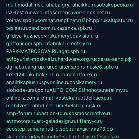
multimodal.msk.ru
habaigry.ru
haikko.ru
sobakopedia.ru
isz-fest.ru
ewnc.info
screensaver-clock.net.ru
volnav.spb.ru
comnat.ru
npf.net.ru
7bit.pp.ru
kalugatur.ru
tesiaes.ru
card.com.ru
kazanka.spb.ru
gildiya-kuznecov.ru
kameryboavision.ru
griffoncom.spb.ru
fabrika-emotsiy.ru
PARK-MATROSOVA.RU
agat.spb.ru
avtoyurist-moskva1.ru
hardware.org.ru
схема-авто.рф
dg-lab.ru
angrup.ru
recruiter.spb.ru
music8.spb.ru
krsk124.ru
kubok.spb.ru
romanofforex.ru
analitikaplus.ru
spyonline.ru
zosikamery.ru
sloboda-ural.pp.ru
AUTO-COM.SU
hohota.net
alimy.ru
online-z.com
aromat-vostoka.ru
otdelkaexp.ru
mobilvest.ru
bbd.net.ru
mebelshop.msk.ru
smp-forum.ru
bastion-td.ru
kosmoscreative.ru
avrmotors.ru
art-galadesign.ru
tiffany-c.ru
ecostep-samara.ru
d-p.spb.ru
галактика73.рф
sko.com.ru
davitamebel-spb.ru
fotsis.ru
tesiaes.ru