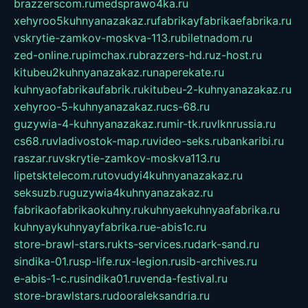
brazzerscom.ru
medsprawo4ka.ru
xehyroo5kuhnyanazakaz.ru
fabrikayfabrikaefabrika.ru
vskrytie-zamkov-moskva-113.ru
biletnadom.ru
zed-online.ru
pimchax.ru
brazzers-hd.ru
z-host.ru
kitubeu2kuhnyanazakaz.ru
naperekate.ru
kuhnyaofabrikaufabrik.ru
kitubeu-2-kuhnyanazakaz.ru
xehyroo-5-kuhnyanazakaz.ru
cs-68.ru
guzywia-4-kuhnyanazakaz.ru
mir-tk.ru
vlknrussia.ru
cs68.ru
vladivostok-map.ru
video-seks.ru
bankaribi.ru
raszar.ru
vskrytie-zamkov-moskva113.ru
lipetsktelecom.ru
tovudyi4kuhnyanazakaz.ru
seksuzb.ru
guzywia4kuhnyanazakaz.ru
fabrikaofabrikaokuhny.ru
kuhnyaekuhnyaafabrika.ru
kuhnyaykuhnyayfabrika.ru
e-abis1c.ru
store-brawl-stars.ru
kts-services.ru
dark-sand.ru
sindika-01.ru
sp-life.ru
x-legion.ru
sib-archives.ru
e-abis-1-c.ru
sindika01.ru
venda-festival.ru
store-brawlstars.ru
dooraleksandria.ru